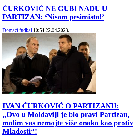
ĆURKOVIĆ NE GUBI NADU U
PARTIZAN: ‘Nisam pesimista!’
Domaći fudbal
10:54
22.04.2023.
IVAN ĆURKOVIĆ O PARTIZANU:
„Ovo u Moldaviji je bio pravi Partizan,
molim vas nemojte više onako kao protiv
Mladosti“!