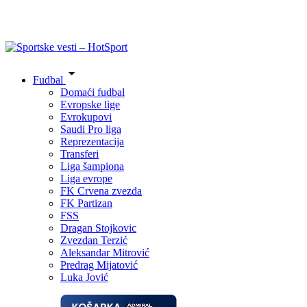
Fudbal
Domaći fudbal
Evropske lige
Evrokupovi
Saudi Pro liga
Reprezentacija
Transferi
Liga šampiona
Liga evrope
FK Crvena zvezda
FK Partizan
FSS
Dragan Stojkovic
Zvezdan Terzić
Aleksandar Mitrović
Predrag Mijatović
Luka Jović