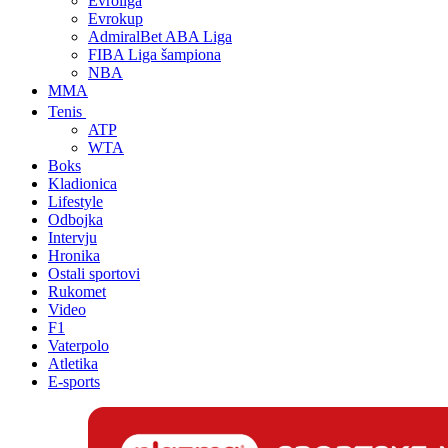
Evroliga
Evrokup
AdmiralBet ABA Liga
FIBA Liga šampiona
NBA
MMA
Tenis
ATP
WTA
Boks
Kladionica
Lifestyle
Odbojka
Intervju
Hronika
Ostali sportovi
Rukomet
Video
F1
Vaterpolo
Atletika
E-sports