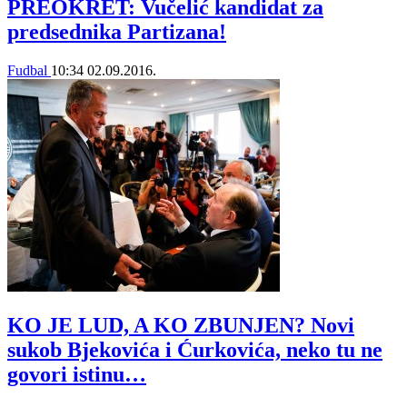
PREOKRET: Vučelić kandidat za
predsednika Partizana!
Fudbal
10:34
02.09.2016.
KO JE LUD, A KO ZBUNJEN? Novi
sukob Bjekovića i Ćurkovića, neko tu ne
govori istinu…