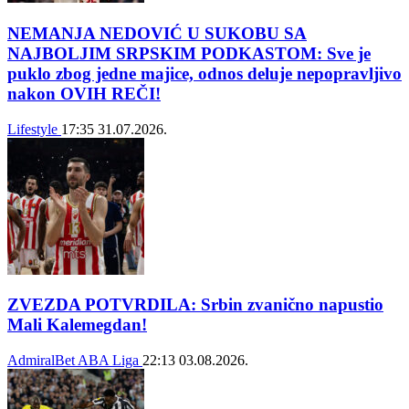
NEMANJA NEDOVIĆ U SUKOBU SA
NAJBOLJIM SRPSKIM PODKASTOM: Sve je
puklo zbog jedne majice, odnos deluje nepopravljivo
nakon OVIH REČI!
Lifestyle
17:35
31.07.2026.
ZVEZDA POTVRDILA: Srbin zvanično napustio
Mali Kalemegdan!
AdmiralBet ABA Liga
22:13
03.08.2026.