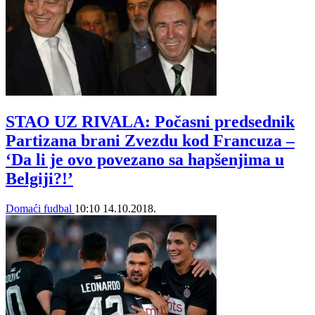
STAO UZ RIVALA: Počasni predsednik
Partizana brani Zvezdu kod Francuza –
‘Da li je ovo povezano sa hapšenjima u
Belgiji?!’
Domaći fudbal
10:10
14.10.2018.