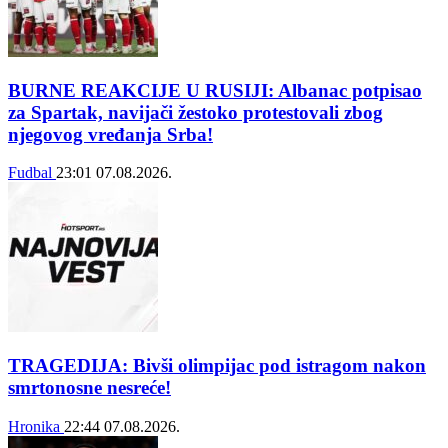
BURNE REAKCIJE U RUSIJI: Albanac potpisao
za Spartak, navijači žestoko protestovali zbog
njegovog vređanja Srba!
Fudbal
23:01
07.08.2026.
TRAGEDIJA: Bivši olimpijac pod istragom nakon
smrtonosne nesreće!
Hronika
22:44
07.08.2026.