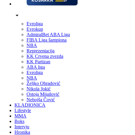
Evroliga
Evrokup
AdmiralBet ABA Liga
FIBA Liga šampiona
NBA
Reprezentacija
KK Crvena zvezda
KK Partizan
ABA liga
Evroliga
NBA
Željko Obradović
Nikola Jokić
Ostoja Mijailović
Nebojša Čović
KLADIONICA
Lifestyle
MMA
Boks
Intervju
Hronika