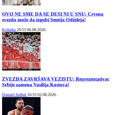
OVO NE SME DA SE DESI NI U SNU: Crvena
zvezda može da izgubi Semija Odželeja!
Košarka
20:53
06.08.2026.
ZVEZDA ZAVRŠAVA VEZISTU: Reprezentativac
Srbije zamena Vasilija Kostova!
Domaći fudbal
16:33
02.08.2026.