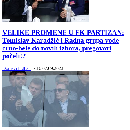
VELIKE PROMENE U FK PARTIZAN:
Tomislav Karadžić i Radna grupa vode
crno-bele do novih izbora, pregovori
počeli!?
Domaći fudbal
17:16
07.09.2023.