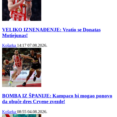
VELIKO IZNENAĐENJE: Vratio se Donatas
Motiejunas!
Košarka
14:17
07.08.2026.
BOMBA IZ ŠPANIJE: Kampaco bi mogao ponovo
da obuče dres Crvene zvezde!
Košarka
08:55
04.08.2026.