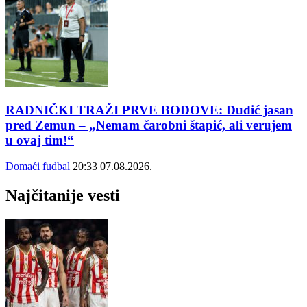
RADNIČKI TRAŽI PRVE BODOVE: Dudić jasan
pred Zemun – „Nemam čarobni štapić, ali verujem
u ovaj tim!“
Domaći fudbal
20:33
07.08.2026.
Najčitanije vesti