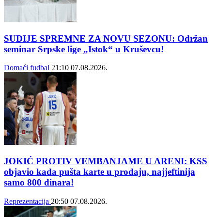
SUDIJE SPREMNE ZA NOVU SEZONU: Održan
seminar Srpske lige „Istok“ u Kruševcu!
Domaći fudbal
21:10
07.08.2026.
JOKIĆ PROTIV VEMBANJAME U ARENI: KSS
objavio kada pušta karte u prodaju, najjeftinija
samo 800 dinara!
Reprezentacija
20:50
07.08.2026.