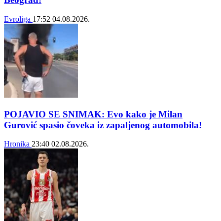
Evroliga
17:52
04.08.2026.
POJAVIO SE SNIMAK: Evo kako je Milan
Gurović spasio čoveka iz zapaljenog automobila!
Hronika
23:40
02.08.2026.