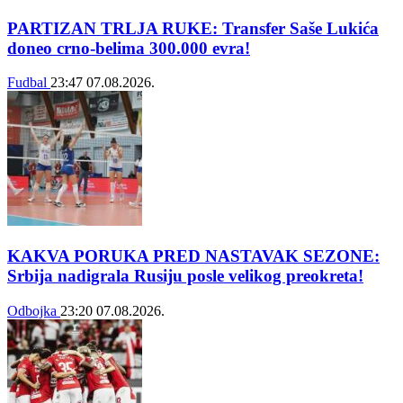
PARTIZAN TRLJA RUKE: Transfer Saše Lukića
doneo crno-belima 300.000 evra!
Fudbal
23:47
07.08.2026.
KAKVA PORUKA PRED NASTAVAK SEZONE:
Srbija nadigrala Rusiju posle velikog preokreta!
Odbojka
23:20
07.08.2026.