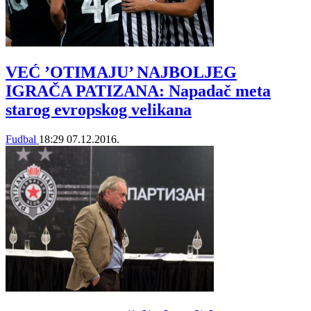
VEĆ ’OTIMAJU’ NAJBOLJEG
IGRAČA PATIZANA: Napadač meta
starog evropskog velikana
Fudbal
18:29
07.12.2016.