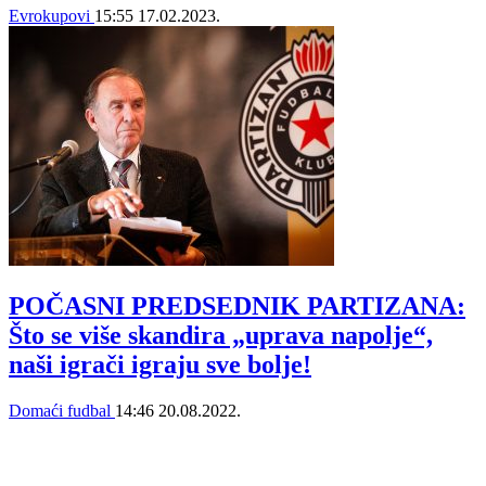
Evrokupovi
15:55
17.02.2023.
POČASNI PREDSEDNIK PARTIZANA:
Što se više skandira „uprava napolje“,
naši igrači igraju sve bolje!
Domaći fudbal
14:46
20.08.2022.