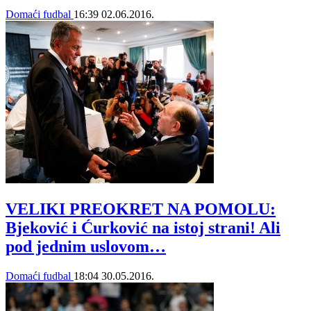
Domaći fudbal
16:39
02.06.2016.
VELIKI PREOKRET NA POMOLU:
Bjeković i Ćurković na istoj strani! Ali
pod jednim uslovom…
Domaći fudbal
18:04
30.05.2016.