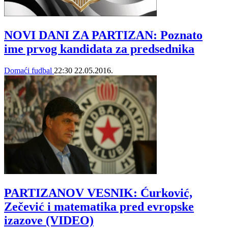
NOVI DANI ZA PARTIZAN: Poznato
ime prvog kandidata za predsednika
Domaći fudbal
22:30
22.05.2016.
PARTIZANOV VESNIK: Ćurković,
Zečević i matematika pred evropske
izazove (VIDEO)