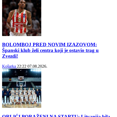
BOLOMBOJ PRED NOVIM IZAZOVOM:
Španski klub želi centra koji je ostavio trag u
Zvezdi!
Košarka
22:22
07.08.2026.
ORLIĆI PORAŽENI NA STARTU: Litvanija bila