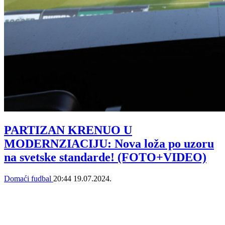
PARTIZAN KRENUO U
MODERNZIACIJU: Nova loža po uzoru
na svetske standarde! (FOTO+VIDEO)
Domaći fudbal
20:44
19.07.2024.