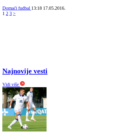
Domaći fudbal
13:18
17.05.2016.
1
2
3
>
Najnovije vesti
Vidi više