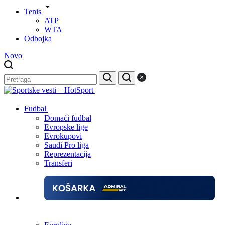
Tenis
ATP
WTA
Odbojka
Novo
Fudbal
Domaći fudbal
Evropske lige
Evrokupovi
Saudi Pro liga
Reprezentacija
Transferi