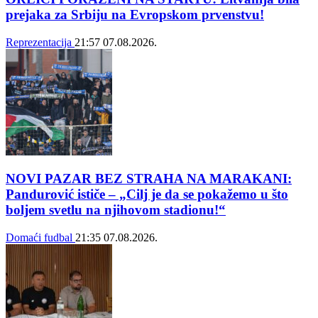
prejaka za Srbiju na Evropskom prvenstvu!
Reprezentacija
21:57
07.08.2026.
NOVI PAZAR BEZ STRAHA NA MARAKANI:
Pandurović ističe – „Cilj je da se pokažemo u što
boljem svetlu na njihovom stadionu!“
Domaći fudbal
21:35
07.08.2026.