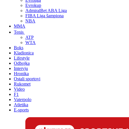
Evroliga
Evrokup
AdmiralBet ABA Liga
FIBA Liga šampiona
NBA
MMA
Tenis
ATP
WTA
Boks
Kladionica
Lifestyle
Odbojka
Intervju
Hronika
Ostali sportovi
Rukomet
Video
F1
Vaterpolo
Atletika
E-sports