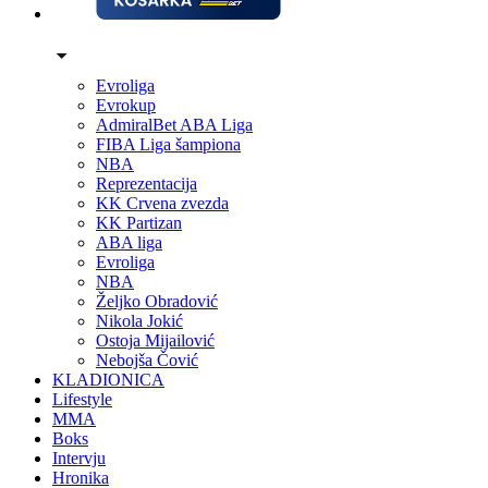
Evroliga
Evrokup
AdmiralBet ABA Liga
FIBA Liga šampiona
NBA
Reprezentacija
KK Crvena zvezda
KK Partizan
ABA liga
Evroliga
NBA
Željko Obradović
Nikola Jokić
Ostoja Mijailović
Nebojša Čović
KLADIONICA
Lifestyle
MMA
Boks
Intervju
Hronika