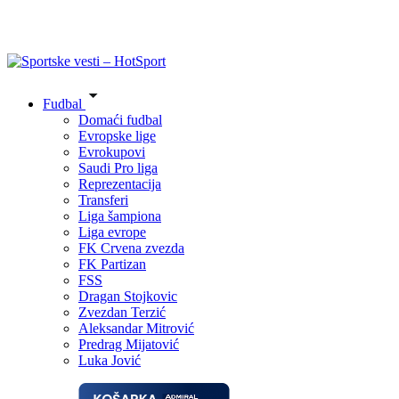
Fudbal
Domaći fudbal
Evropske lige
Evrokupovi
Saudi Pro liga
Reprezentacija
Transferi
Liga šampiona
Liga evrope
FK Crvena zvezda
FK Partizan
FSS
Dragan Stojkovic
Zvezdan Terzić
Aleksandar Mitrović
Predrag Mijatović
Luka Jović