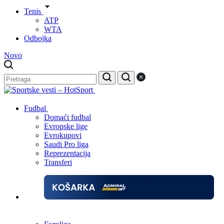
Tenis
ATP
WTA
Odbojka
Novo
Fudbal
Domaći fudbal
Evropske lige
Evrokupovi
Saudi Pro liga
Reprezentacija
Transferi