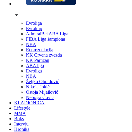
Evroliga
Evrokup
AdmiralBet ABA Liga
FIBA Liga šampiona
NBA
Reprezentacija
KK Crvena zvezda
KK Partizan
ABA liga
Evroliga
NBA
Željko Obradović
Nikola Jokić
Ostoja Mijailović
Nebojša Čović
KLADIONICA
Lifestyle
MMA
Boks
Intervju
Hronika