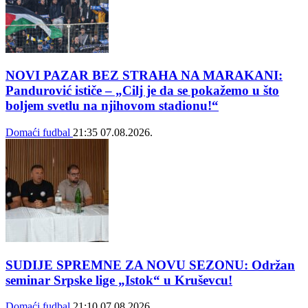
NOVI PAZAR BEZ STRAHA NA MARAKANI:
Pandurović ističe – „Cilj je da se pokažemo u što
boljem svetlu na njihovom stadionu!“
Domaći fudbal
21:35
07.08.2026.
SUDIJE SPREMNE ZA NOVU SEZONU: Održan
seminar Srpske lige „Istok“ u Kruševcu!
Domaći fudbal
21:10
07.08.2026.