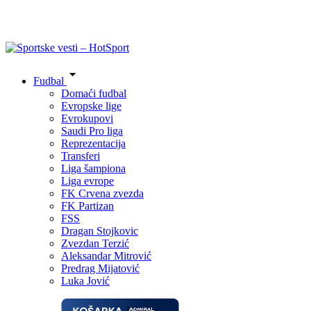
Fudbal
Domaći fudbal
Evropske lige
Evrokupovi
Saudi Pro liga
Reprezentacija
Transferi
Liga šampiona
Liga evrope
FK Crvena zvezda
FK Partizan
FSS
Dragan Stojkovic
Zvezdan Terzić
Aleksandar Mitrović
Predrag Mijatović
Luka Jović