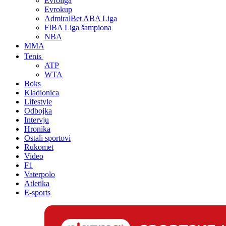
Evroliga
Evrokup
AdmiralBet ABA Liga
FIBA Liga šampiona
NBA
MMA
Tenis
ATP
WTA
Boks
Kladionica
Lifestyle
Odbojka
Intervju
Hronika
Ostali sportovi
Rukomet
Video
F1
Vaterpolo
Atletika
E-sports