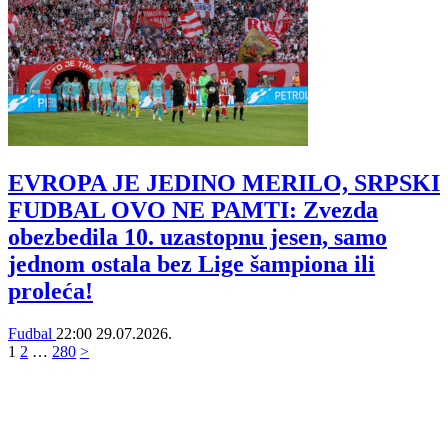
EVROPA JE JEDINO MERILO, SRPSKI
FUDBAL OVO NE PAMTI: Zvezda
obezbedila 10. uzastopnu jesen, samo
jednom ostala bez Lige šampiona ili
proleća!
Fudbal
22:00
29.07.2026.
1
2
…
280
>