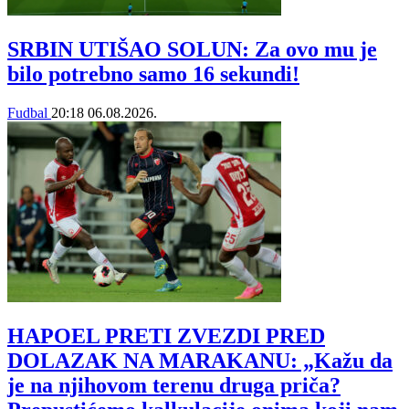
SRBIN UTIŠAO SOLUN: Za ovo mu je
bilo potrebno samo 16 sekundi!
Fudbal
20:18
06.08.2026.
HAPOEL PRETI ZVEZDI PRED
DOLAZAK NA MARAKANU: „Kažu da
je na njihovom terenu druga priča?