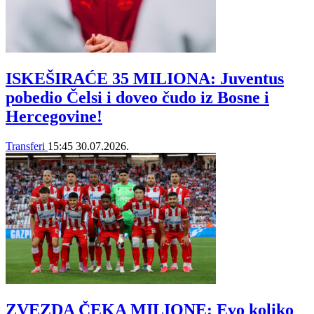
ISKEŠIRAĆE 35 MILIONA: Juventus
pobedio Čelsi i doveo čudo iz Bosne i
Hercegovine!
Transferi
15:45
30.07.2026.
ZVEZDA ČEKA MILIONE: Evo koliko