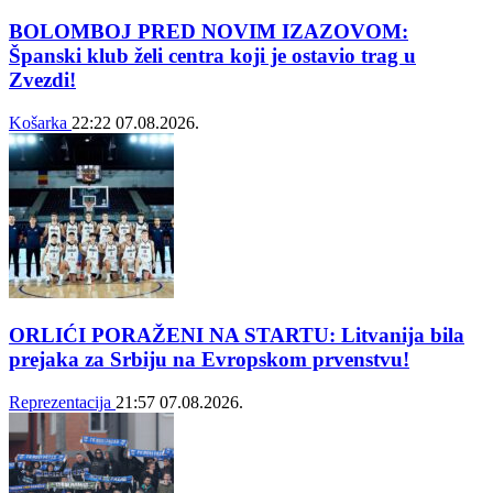
BOLOMBOJ PRED NOVIM IZAZOVOM:
Španski klub želi centra koji je ostavio trag u
Zvezdi!
Košarka
22:22
07.08.2026.
ORLIĆI PORAŽENI NA STARTU: Litvanija bila
prejaka za Srbiju na Evropskom prvenstvu!
Reprezentacija
21:57
07.08.2026.