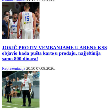
JOKIĆ PROTIV VEMBANJAME U ARENI: KSS
objavio kada pušta karte u prodaju, najjeftinija
samo 800 dinara!
Reprezentacija
20:50
07.08.2026.