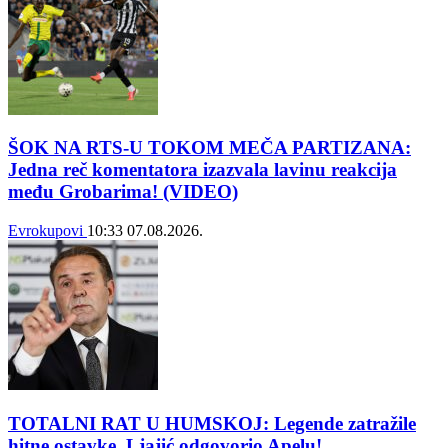
ŠOK NA RTS-U TOKOM MEČA PARTIZANA:
Jedna reč komentatora izazvala lavinu reakcija
među Grobarima! (VIDEO)
Evrokupovi
10:33
07.08.2026.
TOTALNI RAT U HUMSKOJ: Legende zatražile
hitne ostavke, Ljajić odgovorio Apelu!