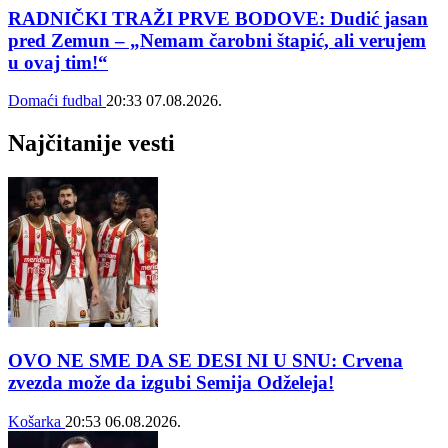
RADNIČKI TRAŽI PRVE BODOVE: Dudić jasan
pred Zemun – „Nemam čarobni štapić, ali verujem
u ovaj tim!“
Domaći fudbal
20:33
07.08.2026.
Najčitanije vesti
OVO NE SME DA SE DESI NI U SNU: Crvena
zvezda može da izgubi Semija Odželeja!
Košarka
20:53
06.08.2026.