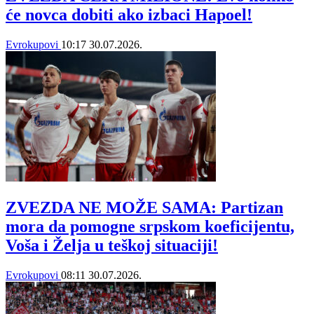
će novca dobiti ako izbaci Hapoel!
Evrokupovi
10:17
30.07.2026.
ZVEZDA NE MOŽE SAMA: Partizan
mora da pomogne srpskom koeficijentu,
Voša i Želja u teškoj situaciji!
Evrokupovi
08:11
30.07.2026.