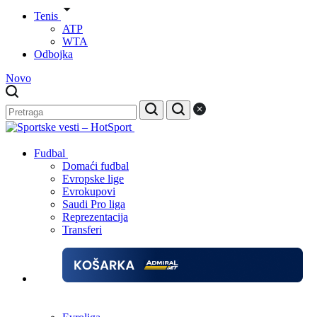
Tenis
ATP
WTA
Odbojka
Novo
Fudbal
Domaći fudbal
Evropske lige
Evrokupovi
Saudi Pro liga
Reprezentacija
Transferi