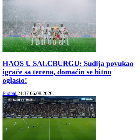
HAOS U SALCBURGU: Sudija povukao
igrače sa terena, domaćin se hitno
oglasio!
Fudbal
21:37
06.08.2026.