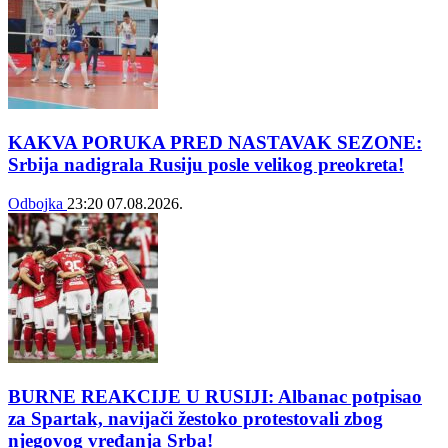
KAKVA PORUKA PRED NASTAVAK SEZONE:
Srbija nadigrala Rusiju posle velikog preokreta!
Odbojka
23:20
07.08.2026.
BURNE REAKCIJE U RUSIJI: Albanac potpisao
za Spartak, navijači žestoko protestovali zbog
njegovog vređanja Srba!