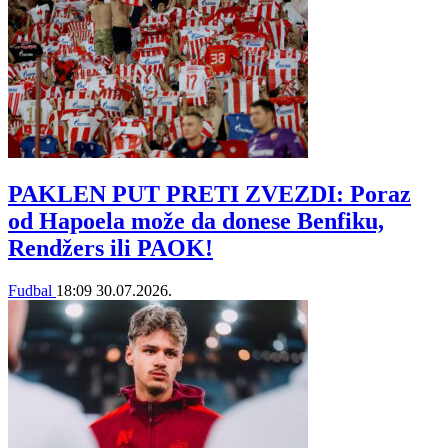
PAKLEN PUT PRETI ZVEZDI: Poraz
od Hapoela može da donese Benfiku,
Rendžers ili PAOK!
Fudbal
18:09
30.07.2026.