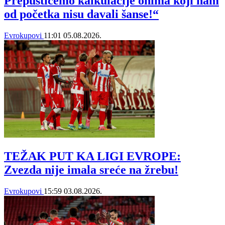
Prepustićemo kalkulacije onima koji nam
od početka nisu davali šanse!“
Evrokupovi
11:01
05.08.2026.
TEŽAK PUT KA LIGI EVROPE:
Zvezda nije imala sreće na žrebu!
Evrokupovi
15:59
03.08.2026.