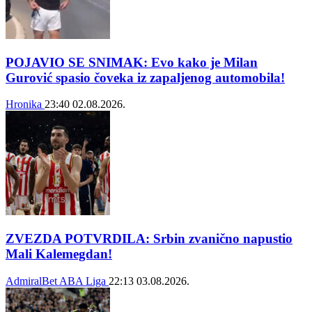
POJAVIO SE SNIMAK: Evo kako je Milan
Gurović spasio čoveka iz zapaljenog automobila!
Hronika
23:40
02.08.2026.
ZVEZDA POTVRDILA: Srbin zvanično napustio
Mali Kalemegdan!
AdmiralBet ABA Liga
22:13
03.08.2026.