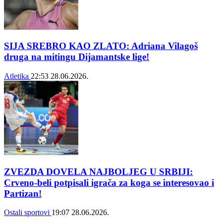
SIJA SREBRO KAO ZLATO: Adriana Vilagoš
druga na mitingu Dijamantske lige!
Atletika
22:53
28.06.2026.
ZVEZDA DOVELA NAJBOLJEG U SRBIJI:
Crveno-beli potpisali igrača za koga se interesovao i
Partizan!
Ostali sportovi
19:07
28.06.2026.