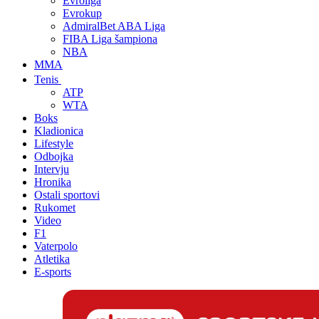
Evroliga
Evrokup
AdmiralBet ABA Liga
FIBA Liga šampiona
NBA
MMA
Tenis
ATP
WTA
Boks
Kladionica
Lifestyle
Odbojka
Intervju
Hronika
Ostali sportovi
Rukomet
Video
F1
Vaterpolo
Atletika
E-sports