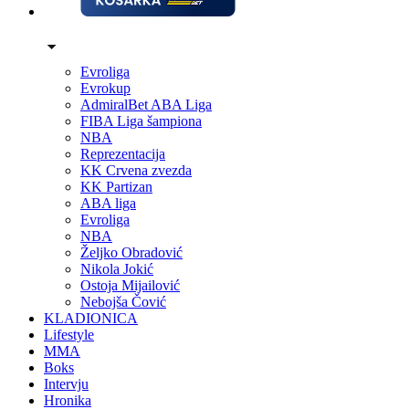
Evroliga
Evrokup
AdmiralBet ABA Liga
FIBA Liga šampiona
NBA
Reprezentacija
KK Crvena zvezda
KK Partizan
ABA liga
Evroliga
NBA
Željko Obradović
Nikola Jokić
Ostoja Mijailović
Nebojša Čović
KLADIONICA
Lifestyle
MMA
Boks
Intervju
Hronika