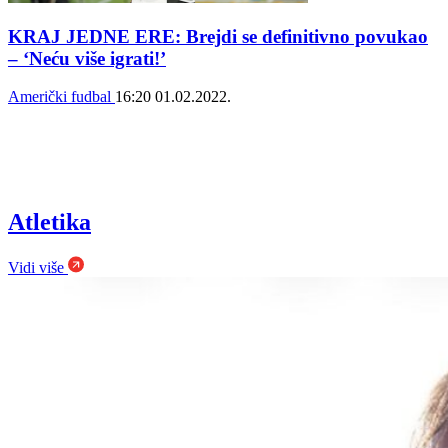
KRAJ JEDNE ERE: Brejdi se definitivno povukao
– ‘Neću više igrati!’
Američki fudbal
16:20
01.02.2022.
Atletika
Vidi više