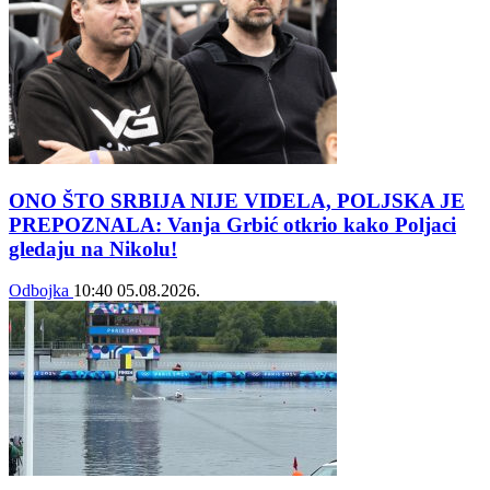
ONO ŠTO SRBIJA NIJE VIDELA, POLJSKA JE
PREPOZNALA: Vanja Grbić otkrio kako Poljaci
gledaju na Nikolu!
Odbojka
10:40
05.08.2026.