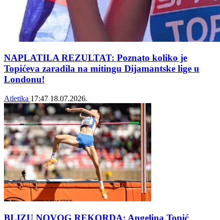
NAPLATILA REZULTAT: Poznato koliko je
Topićeva zaradila na mitingu Dijamantske lige u
Londonu!
Atletika
17:47
18.07.2026.
BLIZU NOVOG REKORDA: Angelina Topić