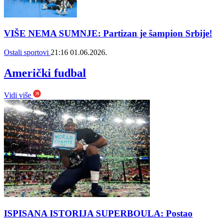
VIŠE NEMA SUMNJE: Partizan je šampion Srbije!
Ostali sportovi
21:16
01.06.2026.
Američki fudbal
Vidi više
ISPISANA ISTORIJA SUPERBOULA: Postao