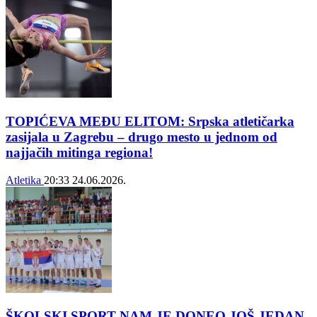
TOPIĆEVA MEĐU ELITOM: Srpska atletičarka
zasijala u Zagrebu – drugo mesto u jednom od
najjačih mitinga regiona!
Atletika
20:33
24.06.2026.
ŠKOLSKI SPORT NAM JE DONEO JOŠ JEDAN