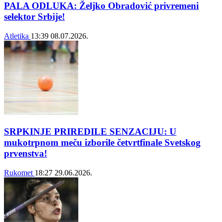
PALA ODLUKA: Željko Obradović privremeni
selektor Srbije!
Atletika
13:39
08.07.2026.
SRPKINJE PRIREDILE SENZACIJU: U
mukotrpnom meču izborile četvrtfinale Svetskog
prvenstva!
Rukomet
18:27
29.06.2026.