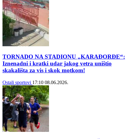
TORNADO NA STADIONU „KARAĐORĐE“:
Iznenadni i kratki udar jakog vetra uništio
skakališta za vis i skok motkom!
Ostali sportovi
17:10
08.06.2026.