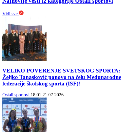
Najnovije vesti iz kategorije Ostali sportovi
Vidi sve
VELIKO POVERENJE SVETSKOG SPORTA:
Željko Tanasković ponovo na čelu Međunarodne
federacije školskog sporta (ISF)!
Ostali sportovi
18:01
21.07.2026.