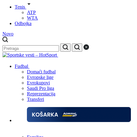
Tenis
ATP
WTA
Odbojka
Novo
Fudbal
Domaći fudbal
Evropske lige
Evrokupovi
Saudi Pro liga
Reprezentacija
Transferi