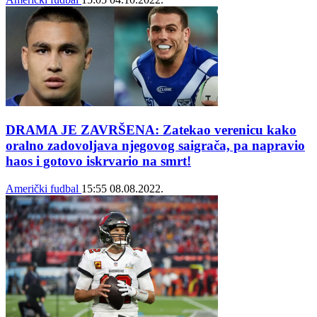
DRAMA JE ZAVRŠENA: Zatekao verenicu kako
oralno zadovoljava njegovog saigrača, pa napravio
haos i gotovo iskrvario na smrt!
Američki fudbal
15:55
08.08.2022.