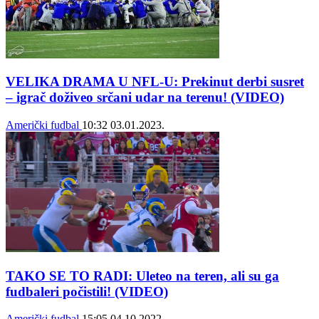
VELIKA DRAMA U NFL-U: Prekinut derbi susret
– igrač doživeo srčani udar na terenu! (VIDEO)
Američki fudbal
10:32
03.01.2023.
TAKO SE TO RADI: Uleteo na teren, ali su ga
fudbaleri počistili! (VIDEO)
Američki fudbal
15:05
04.10.2022.