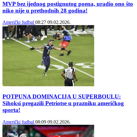
MVP bez ijednog postignutog poena, uradio ono što
niko nije u prethodnih 28 godina!
Američki fudbal
08:27
09.02.2026.
POTPUNA DOMINACIJA U SUPERBOULU:
Sihoksi pregazili Petriotse u prazniku američkog
sporta!
Američki fudbal
08:09
09.02.2026.