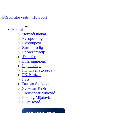
Fudbal
Domaći fudbal
Evropske lige
Evrokupovi
Saudi Pro liga
Reprezentacija
Transferi
Liga šampiona
Liga evrope
FK Crvena zvezda
FK Partizan
FSS
Dragan Stojkovic
Zvezdan Terzić
Aleksandar Mitrović
Predrag Mijatović
Luka Jović