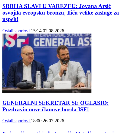
SRBIJA SLAVI U VAREZEU: Jovana Arsić
osvojila evropsku bronzu, Iliću velike zasluge za
uspeh!
Ostali sportovi
15:14
02.08.2026.
GENERALNI SEKRETAR SE OGLASIO:
Pozdravio nove članove borda ISF!
Ostali sportovi
18:00
26.07.2026.