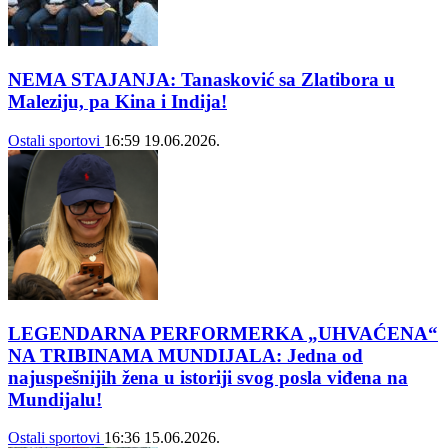
NEMA STAJANJA: Tanasković sa Zlatibora u
Maleziju, pa Kina i Indija!
Ostali sportovi
16:59
19.06.2026.
LEGENDARNA PERFORMERKA „UHVAĆENA“
NA TRIBINAMA MUNDIJALA: Jedna od
najuspešnijih žena u istoriji svog posla viđena na
Mundijalu!
Ostali sportovi
16:36
15.06.2026.