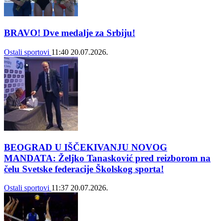
BRAVO! Dve medalje za Srbiju!
Ostali sportovi
11:40
20.07.2026.
BEOGRAD U IŠČEKIVANJU NOVOG
MANDATA: Željko Tanasković pred reizborom na
čelu Svetske federacije Školskog sporta!
Ostali sportovi
11:37
20.07.2026.