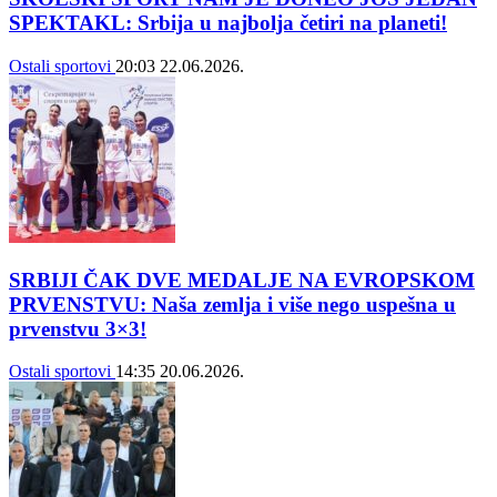
SPEKTAKL: Srbija u najbolja četiri na planeti!
Ostali sportovi
20:03
22.06.2026.
SRBIJI ČAK DVE MEDALJE NA EVROPSKOM
PRVENSTVU: Naša zemlja i više nego uspešna u
prvenstvu 3×3!
Ostali sportovi
14:35
20.06.2026.