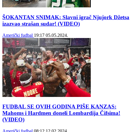
ŠOKANTAN SNIMAK: Slavni igrač Njujork Džetsa
izazvao strašan sudar! (VIDEO)
Američki fudbal
19:17
05.05.2024.
FUDBAL SE OVIH GODINA PIŠE KANZAS:
Mahoms i Hardmen doneli Lombardija Čifsima!
(VIDEO)
Američki fudbal
08:12
12.02.2024.