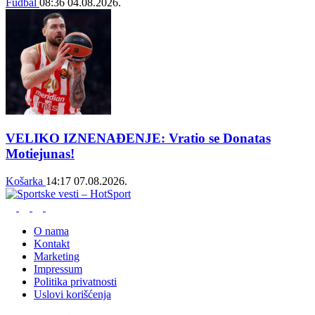
Fudbal
08:36
04.08.2026.
VELIKO IZNENAĐENJE: Vratio se Donatas
Motiejunas!
Košarka
14:17
07.08.2026.
O nama
Kontakt
Marketing
Impressum
Politika privatnosti
Uslovi korišćenja