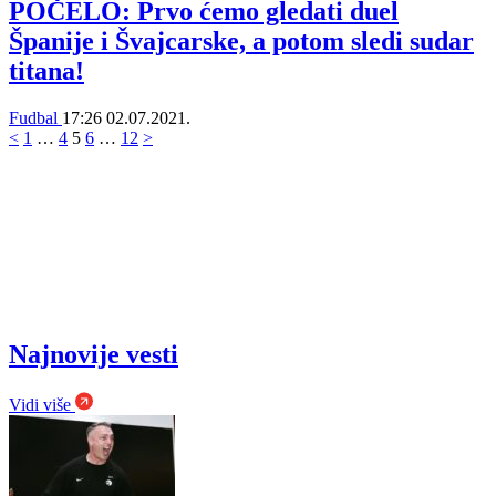
POČELO: Prvo ćemo gledati duel
Španije i Švajcarske, a potom sledi sudar
titana!
Fudbal
17:26
02.07.2021.
<
1
…
4
5
6
…
12
>
Najnovije vesti
Vidi više