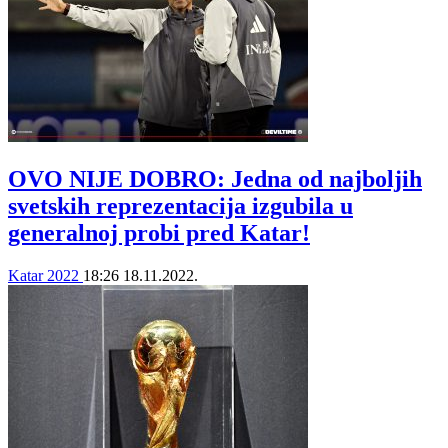
OVO NIJE DOBRO: Jedna od najboljih
svetskih reprezentacija izgubila u
generalnoj probi pred Katar!
Katar 2022
18:26
18.11.2022.