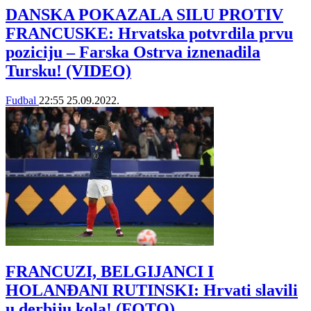
DANSKA POKAZALA SILU PROTIV
FRANCUSKE: Hrvatska potvrdila prvu
poziciju – Farska Ostrva iznenadila
Tursku! (VIDEO)
Fudbal
22:55
25.09.2022.
FRANCUZI, BELGIJANCI I
HOLANĐANI RUTINSKI: Hrvati slavili
u derbiju kola! (FOTO)