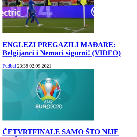
ENGLEZI PREGAZILI MAĐARE:
Belgijanci i Nemaci sigurni! (VIDEO)
Fudbal
23:38
02.09.2021.
ČETVRTFINALE SAMO ŠTO NIJE