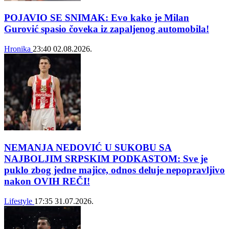
POJAVIO SE SNIMAK: Evo kako je Milan
Gurović spasio čoveka iz zapaljenog automobila!
Hronika
23:40
02.08.2026.
NEMANJA NEDOVIĆ U SUKOBU SA
NAJBOLJIM SRPSKIM PODKASTOM: Sve je
puklo zbog jedne majice, odnos deluje nepopravljivo
nakon OVIH REČI!
Lifestyle
17:35
31.07.2026.