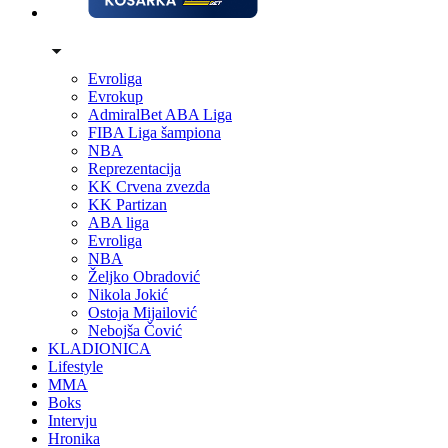
Evroliga
Evrokup
AdmiralBet ABA Liga
FIBA Liga šampiona
NBA
Reprezentacija
KK Crvena zvezda
KK Partizan
ABA liga
Evroliga
NBA
Željko Obradović
Nikola Jokić
Ostoja Mijailović
Nebojša Čović
KLADIONICA
Lifestyle
MMA
Boks
Intervju
Hronika