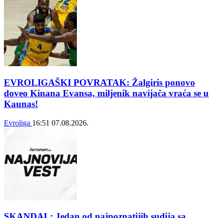
EVROLIGAŠKI POVRATAK: Žalgiris ponovo
doveo Kinana Evansa, miljenik navijača vraća se u
Kaunas!
Evroliga
16:51
07.08.2026.
SKANDAL: Jedan od najpoznatijih sudija sa