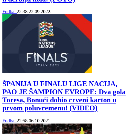
Fudbal
22:38
22.09.2022.
ŠPANIJA U FINALU LIGE NACIJA,
PAO JE ŠAMPION EVROPE: Dva gola
Toresa, Bonući dobio crveni karton u
prvom poluvremenu! (VIDEO)
Fudbal
22:58
06.10.2021.