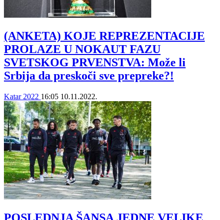
(ANKETA) KOJE REPREZENTACIJE
PROLAZE U NOKAUT FAZU
SVETSKOG PRVENSTVA: Može li
Srbija da preskoči sve prepreke?!
Katar 2022
16:05
10.11.2022.
POSLEDNJA ŠANSA JEDNE VELIKE