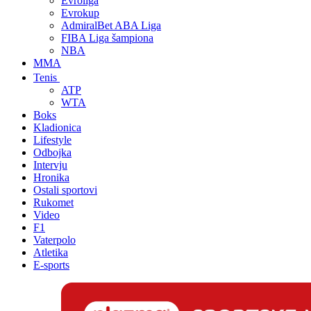
Evroliga
Evrokup
AdmiralBet ABA Liga
FIBA Liga šampiona
NBA
MMA
Tenis
ATP
WTA
Boks
Kladionica
Lifestyle
Odbojka
Intervju
Hronika
Ostali sportovi
Rukomet
Video
F1
Vaterpolo
Atletika
E-sports