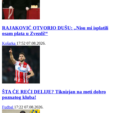
RAJAKOVIĆ OTVORIO DUŠU: „Nisu mi isplatili
osam plata u Zvezdi!“
Košarka
17:52
07.08.2026.
ŠTA ĆE REĆI DELIJE? Tiknizjan na meti dobro
poznatog kluba!
Fudbal
17:22
07.08.2026.