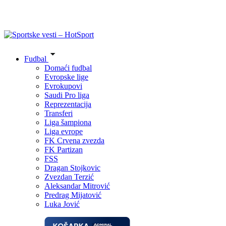
Fudbal
Domaći fudbal
Evropske lige
Evrokupovi
Saudi Pro liga
Reprezentacija
Transferi
Liga šampiona
Liga evrope
FK Crvena zvezda
FK Partizan
FSS
Dragan Stojkovic
Zvezdan Terzić
Aleksandar Mitrović
Predrag Mijatović
Luka Jović