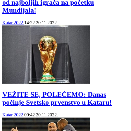
od najboljih igrača na početku
Mundijala!
Katar 2022
14:22
20.11.2022.
VEŽITE SE, POLEĆEMO: Danas
počinje Svetsko prvenstvo u Kataru!
Katar 2022
09:42
20.11.2022.