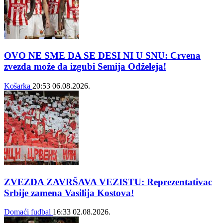
OVO NE SME DA SE DESI NI U SNU: Crvena
zvezda može da izgubi Semija Odželeja!
Košarka
20:53
06.08.2026.
ZVEZDA ZAVRŠAVA VEZISTU: Reprezentativac
Srbije zamena Vasilija Kostova!
Domaći fudbal
16:33
02.08.2026.