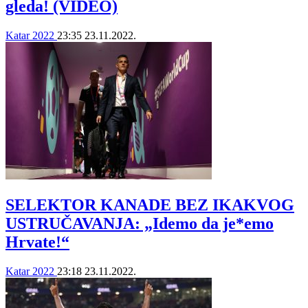
gleda! (VIDEO)
Katar 2022
23:35
23.11.2022.
SELEKTOR KANADE BEZ IKAKVOG
USTRUČAVANJA: „Idemo da je*emo
Hrvate!“
Katar 2022
23:18
23.11.2022.