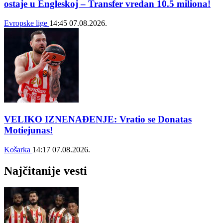
ostaje u Engleskoj – Transfer vredan 10.5 miliona!
Evropske lige
14:45
07.08.2026.
VELIKO IZNENAĐENJE: Vratio se Donatas
Motiejunas!
Košarka
14:17
07.08.2026.
Najčitanije vesti