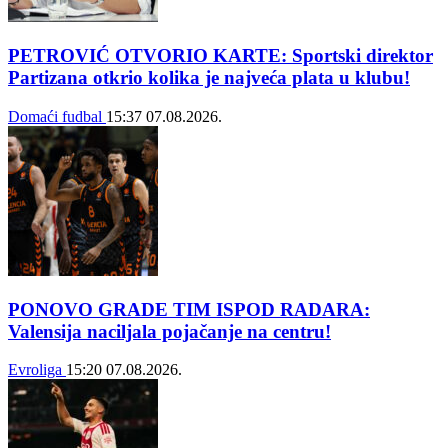
PETROVIĆ OTVORIO KARTE: Sportski direktor
Partizana otkrio kolika je najveća plata u klubu!
Domaći fudbal
15:37
07.08.2026.
PONOVO GRADE TIM ISPOD RADARA:
Valensija naciljala pojačanje na centru!
Evroliga
15:20
07.08.2026.