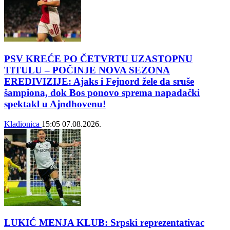
PSV KREĆE PO ČETVRTU UZASTOPNU
TITULU – POČINJE NOVA SEZONA
EREDIVIZIJE: Ajaks i Fejnord žele da sruše
šampiona, dok Bos ponovo sprema napadački
spektakl u Ajndhovenu!
Kladionica
15:05
07.08.2026.
LUKIĆ MENJA KLUB: Srpski reprezentativac