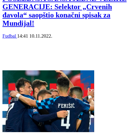
GENERACIJE: Selektor „Crvenih
đavola“ saopštio konačni spisak za
Mundijal!
Fudbal
14:41
10.11.2022.