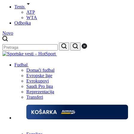
Tenis
ATP
WTA
Odbojka
Novo
Fudbal
Domaći fudbal
Evropske lige
Evrokupovi
Saudi Pro liga
Reprezentacija
Transferi