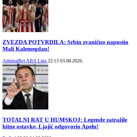
ZVEZDA POTVRDILA: Srbin zvanično napustio
Mali Kalemegdan!
AdmiralBet ABA Liga
22:13
03.08.2026.
TOTALNI RAT U HUMSKOJ: Legende zatražile
hitne ostavke, Ljajić odgovorio Apelu!