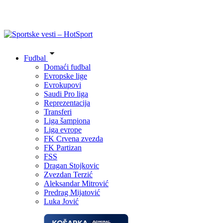
Fudbal
Domaći fudbal
Evropske lige
Evrokupovi
Saudi Pro liga
Reprezentacija
Transferi
Liga šampiona
Liga evrope
FK Crvena zvezda
FK Partizan
FSS
Dragan Stojkovic
Zvezdan Terzić
Aleksandar Mitrović
Predrag Mijatović
Luka Jović