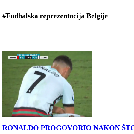
#Fudbalska reprezentacija Belgije
RONALDO PROGOVORIO NAKON ŠTO JE DR