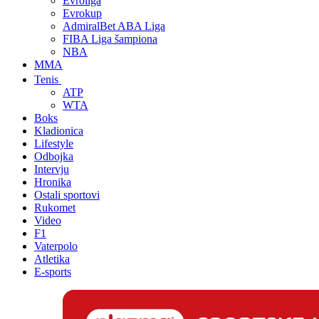
Evroliga
Evrokup
AdmiralBet ABA Liga
FIBA Liga šampiona
NBA
MMA
Tenis
ATP
WTA
Boks
Kladionica
Lifestyle
Odbojka
Intervju
Hronika
Ostali sportovi
Rukomet
Video
F1
Vaterpolo
Atletika
E-sports