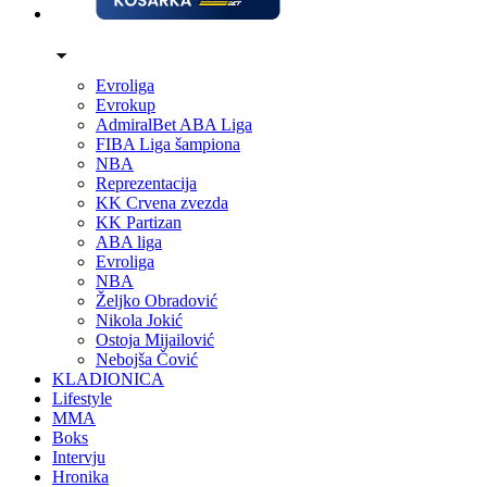
Evroliga
Evrokup
AdmiralBet ABA Liga
FIBA Liga šampiona
NBA
Reprezentacija
KK Crvena zvezda
KK Partizan
ABA liga
Evroliga
NBA
Željko Obradović
Nikola Jokić
Ostoja Mijailović
Nebojša Čović
KLADIONICA
Lifestyle
MMA
Boks
Intervju
Hronika