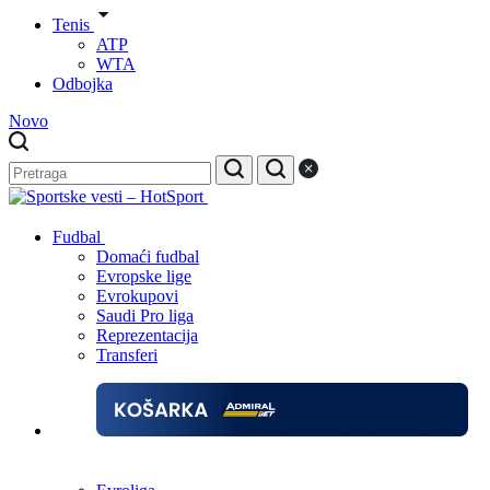
Tenis
ATP
WTA
Odbojka
Novo
Fudbal
Domaći fudbal
Evropske lige
Evrokupovi
Saudi Pro liga
Reprezentacija
Transferi