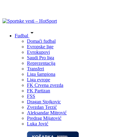
Fudbal
Domaći fudbal
Evropske lige
Evrokupovi
Saudi Pro liga
Reprezentacija
Transferi
Liga šampiona
Liga evrope
FK Crvena zvezda
FK Partizan
FSS
Dragan Stojkovic
Zvezdan Terzić
Aleksandar Mitrović
Predrag Mijatović
Luka Jović