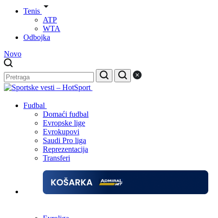
Tenis
ATP
WTA
Odbojka
Novo
Fudbal
Domaći fudbal
Evropske lige
Evrokupovi
Saudi Pro liga
Reprezentacija
Transferi