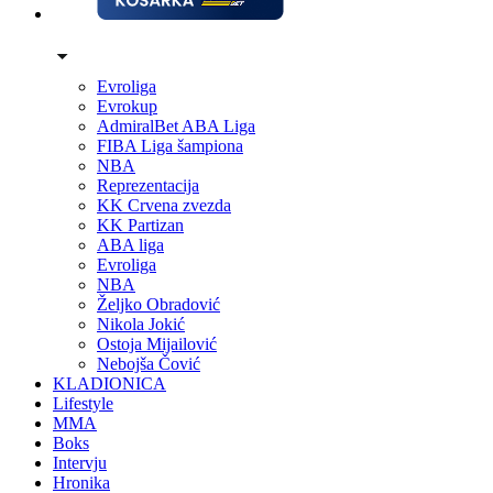
Evroliga
Evrokup
AdmiralBet ABA Liga
FIBA Liga šampiona
NBA
Reprezentacija
KK Crvena zvezda
KK Partizan
ABA liga
Evroliga
NBA
Željko Obradović
Nikola Jokić
Ostoja Mijailović
Nebojša Čović
KLADIONICA
Lifestyle
MMA
Boks
Intervju
Hronika