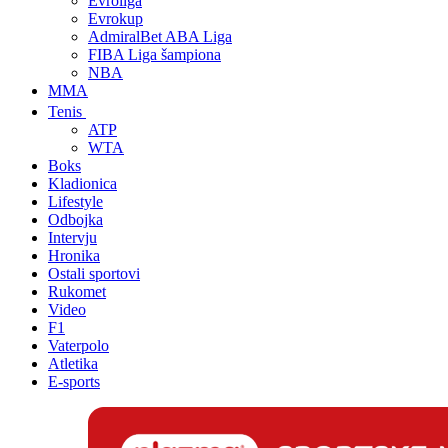
Evroliga
Evrokup
AdmiralBet ABA Liga
FIBA Liga šampiona
NBA
MMA
Tenis
ATP
WTA
Boks
Kladionica
Lifestyle
Odbojka
Intervju
Hronika
Ostali sportovi
Rukomet
Video
F1
Vaterpolo
Atletika
E-sports