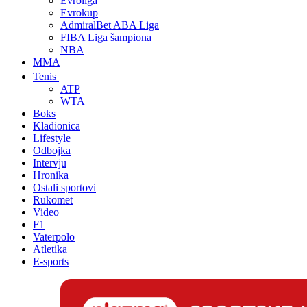
Evroliga
Evrokup
AdmiralBet ABA Liga
FIBA Liga šampiona
NBA
MMA
Tenis
ATP
WTA
Boks
Kladionica
Lifestyle
Odbojka
Intervju
Hronika
Ostali sportovi
Rukomet
Video
F1
Vaterpolo
Atletika
E-sports