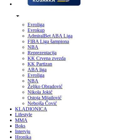
Evroliga
Evrokup
AdmiralBet ABA Liga
FIBA Liga šampiona
NBA
Reprezentacija
KK Crvena zvezda
KK Partizan
ABA liga
Evroliga
NBA
Željko Obradović
Nikola Jokić
Ostoja Mijailović
Nebojša Čović
KLADIONICA
Lifestyle
MMA
Boks
Intervju
Hronika