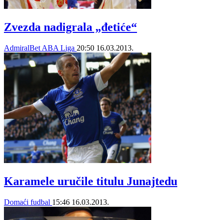
Zvezda nadigrala „đetiće“
AdmiralBet ABA Liga
20:50
16.03.2013.
Karamele uručile titulu Junajtedu
Domaći fudbal
15:46
16.03.2013.