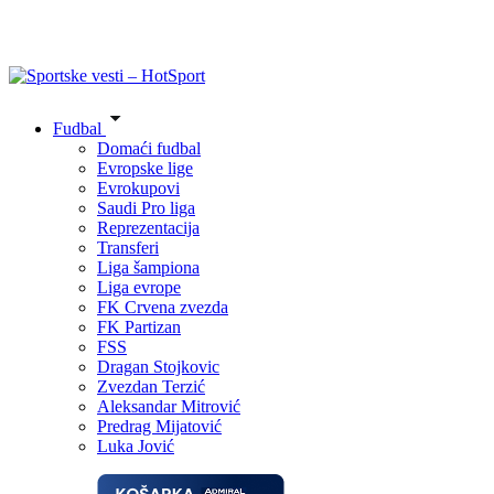
Fudbal
Domaći fudbal
Evropske lige
Evrokupovi
Saudi Pro liga
Reprezentacija
Transferi
Liga šampiona
Liga evrope
FK Crvena zvezda
FK Partizan
FSS
Dragan Stojkovic
Zvezdan Terzić
Aleksandar Mitrović
Predrag Mijatović
Luka Jović