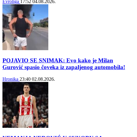
Evroliga
17:52
04.08.2026.
POJAVIO SE SNIMAK: Evo kako je Milan
Gurović spasio čoveka iz zapaljenog automobila!
Hronika
23:40
02.08.2026.