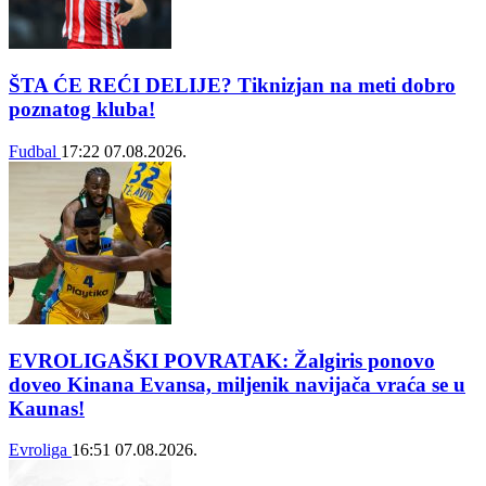
ŠTA ĆE REĆI DELIJE? Tiknizjan na meti dobro
poznatog kluba!
Fudbal
17:22
07.08.2026.
EVROLIGAŠKI POVRATAK: Žalgiris ponovo
doveo Kinana Evansa, miljenik navijača vraća se u
Kaunas!
Evroliga
16:51
07.08.2026.