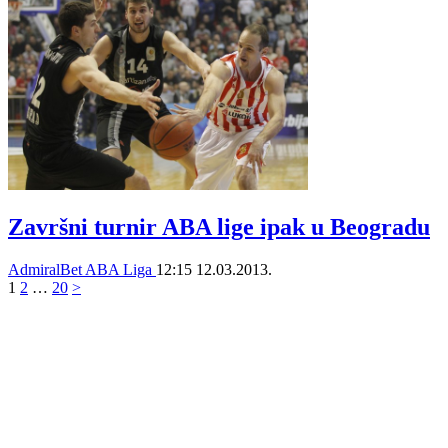
Završni turnir ABA lige ipak u Beogradu
AdmiralBet ABA Liga
12:15
12.03.2013.
1
2
…
20
>