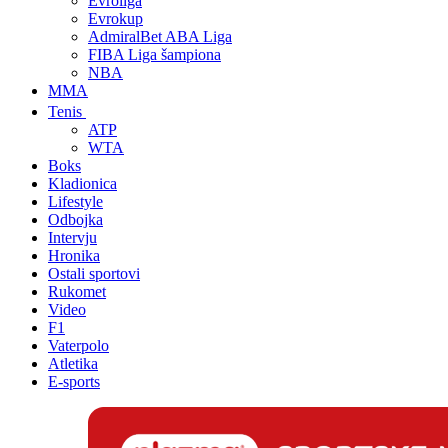
Evroliga
Evrokup
AdmiralBet ABA Liga
FIBA Liga šampiona
NBA
MMA
Tenis
ATP
WTA
Boks
Kladionica
Lifestyle
Odbojka
Intervju
Hronika
Ostali sportovi
Rukomet
Video
F1
Vaterpolo
Atletika
E-sports