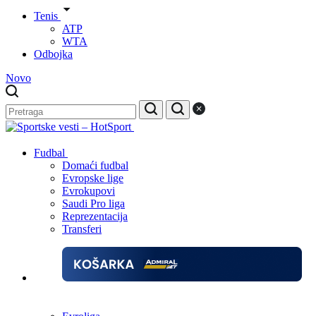
Tenis
ATP
WTA
Odbojka
Novo
Fudbal
Domaći fudbal
Evropske lige
Evrokupovi
Saudi Pro liga
Reprezentacija
Transferi