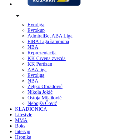
Evroliga
Evrokup
AdmiralBet ABA Liga
FIBA Liga šampiona
NBA
Reprezentacija
KK Crvena zvezda
KK Partizan
ABA liga
Evroliga
NBA
Željko Obradović
Nikola Jokić
Ostoja Mijailović
Nebojša Čović
KLADIONICA
Lifestyle
MMA
Boks
Intervju
Hronika