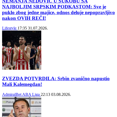
NEMANJA NEDOVIĆ U SUKOBU SA
NAJBOLJIM SRPSKIM PODKASTOM: Sve je
puklo zbog jedne majice, odnos deluje nepopravljivo
nakon OVIH REČI!
Lifestyle
17:35
31.07.2026.
ZVEZDA POTVRDILA: Srbin zvanično napustio
Mali Kalemegdan!
AdmiralBet ABA Liga
22:13
03.08.2026.