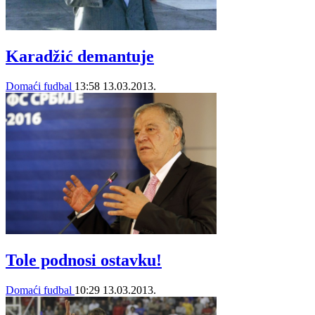
Karadžić demantuje
Domaći fudbal
13:58
13.03.2013.
Tole podnosi ostavku!
Domaći fudbal
10:29
13.03.2013.