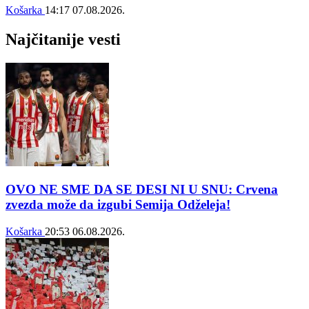
Košarka
14:17
07.08.2026.
Najčitanije vesti
OVO NE SME DA SE DESI NI U SNU: Crvena
zvezda može da izgubi Semija Odželeja!
Košarka
20:53
06.08.2026.