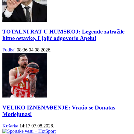
TOTALNI RAT U HUMSKOJ: Legende zatražile
hitne ostavke, Ljajić odgovorio Apelu!
Fudbal
08:36
04.08.2026.
VELIKO IZNENAĐENJE: Vratio se Donatas
Motiejunas!
Košarka
14:17
07.08.2026.