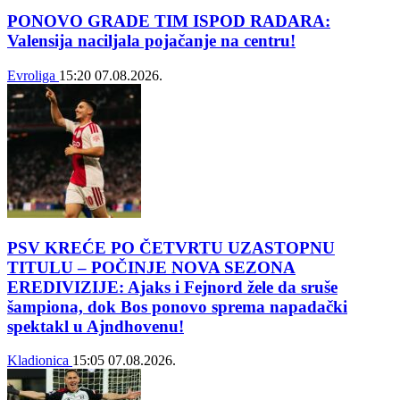
PONOVO GRADE TIM ISPOD RADARA:
Valensija naciljala pojačanje na centru!
Evroliga
15:20
07.08.2026.
PSV KREĆE PO ČETVRTU UZASTOPNU
TITULU – POČINJE NOVA SEZONA
EREDIVIZIJE: Ajaks i Fejnord žele da sruše
šampiona, dok Bos ponovo sprema napadački
spektakl u Ajndhovenu!
Kladionica
15:05
07.08.2026.