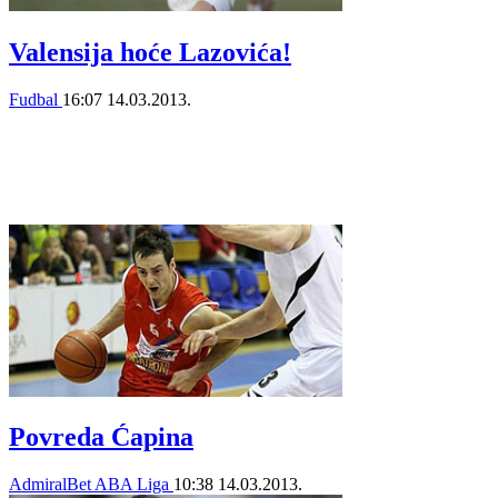
Valensija hoće Lazovića!
Fudbal
16:07
14.03.2013.
Povreda Ćapina
AdmiralBet ABA Liga
10:38
14.03.2013.