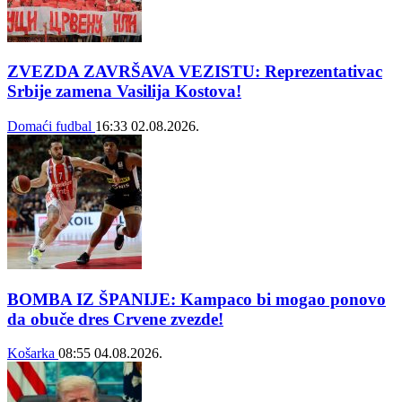
ZVEZDA ZAVRŠAVA VEZISTU: Reprezentativac
Srbije zamena Vasilija Kostova!
Domaći fudbal
16:33
02.08.2026.
BOMBA IZ ŠPANIJE: Kampaco bi mogao ponovo
da obuče dres Crvene zvezde!
Košarka
08:55
04.08.2026.