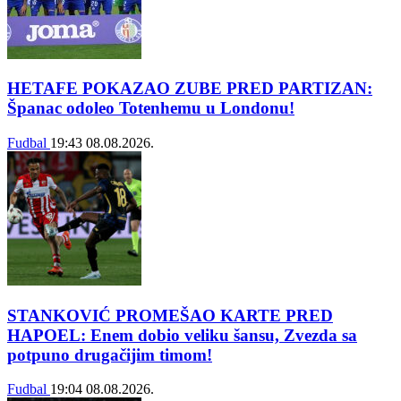
HETAFE POKAZAO ZUBE PRED PARTIZAN:
Španac odoleo Totenhemu u Londonu!
Fudbal
19:43
08.08.2026.
STANKOVIĆ PROMEŠAO KARTE PRED
HAPOEL: Enem dobio veliku šansu, Zvezda sa
potpuno drugačijim timom!
Fudbal
19:04
08.08.2026.