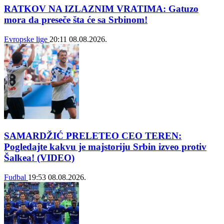
RATKOV NA IZLAZNIM VRATIMA: Gatuzo
mora da preseče šta će sa Srbinom!
Evropske lige
20:11
08.08.2026.
SAMARDŽIĆ PRELETEO CEO TEREN:
Pogledajte kakvu je majstoriju Srbin izveo protiv
Šalkea! (VIDEO)
Fudbal
19:53
08.08.2026.