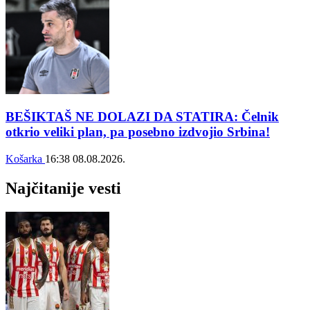
BEŠIKTAŠ NE DOLAZI DA STATIRA: Čelnik
otkrio veliki plan, pa posebno izdvojio Srbina!
Košarka
16:38
08.08.2026.
Najčitanije vesti