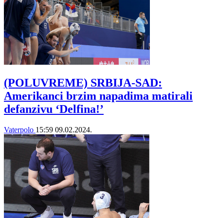
(POLUVREME) SRBIJA-SAD:
Amerikanci brzim napadima matirali
defanzivu ‘Delfina!’
Vaterpolo
15:59
09.02.2024.