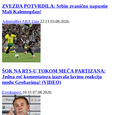
ZVEZDA POTVRDILA: Srbin zvanično napustio
Mali Kalemegdan!
AdmiralBet ABA Liga
22:13
03.08.2026.
ŠOK NA RTS-U TOKOM MEČA PARTIZANA:
Jedna reč komentatora izazvala lavinu reakcija
među Grobarima! (VIDEO)
Evrokupovi
10:33
07.08.2026.