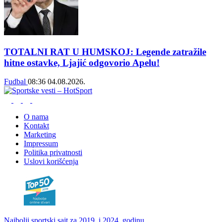
TOTALNI RAT U HUMSKOJ: Legende zatražile
hitne ostavke, Ljajić odgovorio Apelu!
Fudbal
08:36
04.08.2026.
O nama
Kontakt
Marketing
Impressum
Politika privatnosti
Uslovi korišćenja
Najbolji sportski sajt za 2019. i 2024. godinu