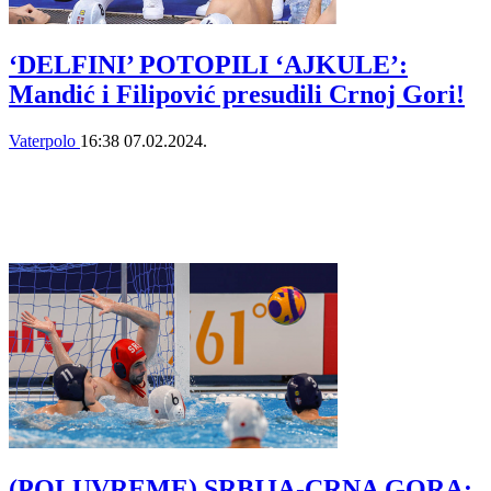
‘DELFINI’ POTOPILI ‘AJKULE’:
Mandić i Filipović presudili Crnoj Gori!
Vaterpolo
16:38
07.02.2024.
(POLUVREME) SRBIJA-CRNA GORA: