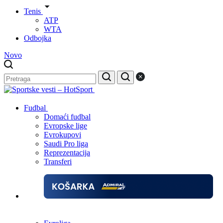
Tenis
ATP
WTA
Odbojka
Novo
Fudbal
Domaći fudbal
Evropske lige
Evrokupovi
Saudi Pro liga
Reprezentacija
Transferi