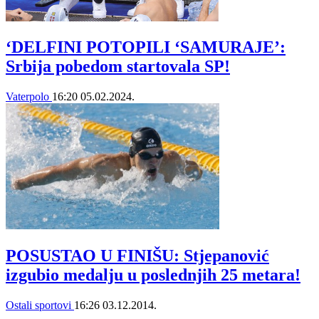
‘DELFINI POTOPILI ‘SAMURAJE’:
Srbija pobedom startovala SP!
Vaterpolo
16:20
05.02.2024.
POSUSTAO U FINIŠU: Stjepanović
izgubio medalju u poslednjih 25 metara!
Ostali sportovi
16:26
03.12.2014.