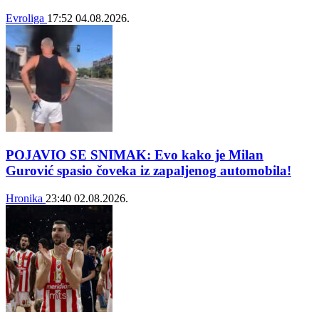
Evroliga
17:52
04.08.2026.
POJAVIO SE SNIMAK: Evo kako je Milan
Gurović spasio čoveka iz zapaljenog automobila!
Hronika
23:40
02.08.2026.