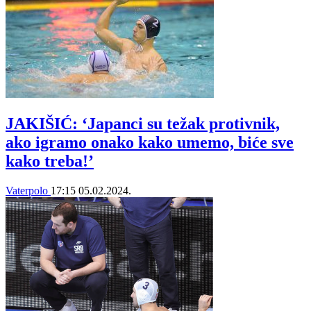
JAKIŠIĆ: ‘Japanci su težak protivnik,
ako igramo onako kako umemo, biće sve
kako treba!’
Vaterpolo
17:15
05.02.2024.