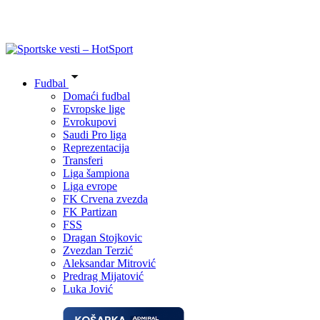
Fudbal
Domaći fudbal
Evropske lige
Evrokupovi
Saudi Pro liga
Reprezentacija
Transferi
Liga šampiona
Liga evrope
FK Crvena zvezda
FK Partizan
FSS
Dragan Stojkovic
Zvezdan Terzić
Aleksandar Mitrović
Predrag Mijatović
Luka Jović