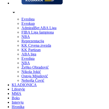
Evroliga
Evrokup
AdmiralBet ABA Liga
FIBA Liga šampiona
NBA
Reprezentacija
KK Crvena zvezda
KK Partizan
ABA liga
Evroliga
NBA
Željko Obradović
Nikola Jokić
Ostoja Mijailović
Nebojša Čović
KLADIONICA
Lifestyle
MMA
Boks
Intervju
Hronika