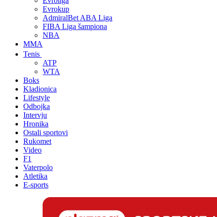
Evroliga
Evrokup
AdmiralBet ABA Liga
FIBA Liga šampiona
NBA
MMA
Tenis
ATP
WTA
Boks
Kladionica
Lifestyle
Odbojka
Intervju
Hronika
Ostali sportovi
Rukomet
Video
F1
Vaterpolo
Atletika
E-sports