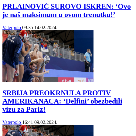
PRLAINOVIĆ SUROVO ISKREN: ‘Ovo
je naš maksimum u ovom trenutku!’
Vaterpolo
09:35
14.02.2024.
SRBIJA PREOKRNULA PROTIV
AMERIKANACA: ‘Delfini’ obezbedili
vizu za Pariz!
Vaterpolo
16:41
09.02.2024.