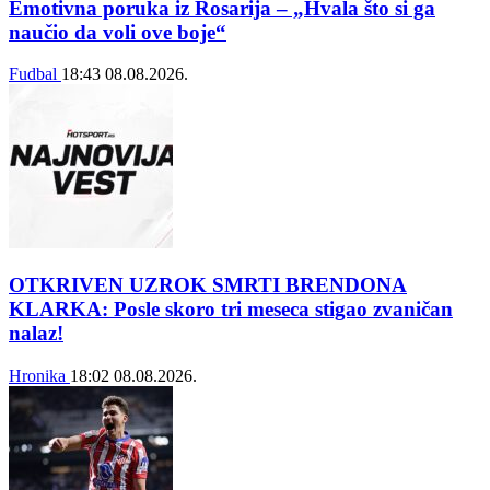
Emotivna poruka iz Rosarija – „Hvala što si ga
naučio da voli ove boje“
Fudbal
18:43
08.08.2026.
OTKRIVEN UZROK SMRTI BRENDONA
KLARKA: Posle skoro tri meseca stigao zvaničan
nalaz!
Hronika
18:02
08.08.2026.