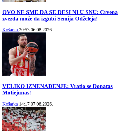
OVO NE SME DA SE DESI NI U SNU: Crvena
zvezda može da izgubi Semija Odželeja!
Košarka
20:53
06.08.2026.
VELIKO IZNENAĐENJE: Vratio se Donatas
Motiejunas!
Košarka
14:17
07.08.2026.