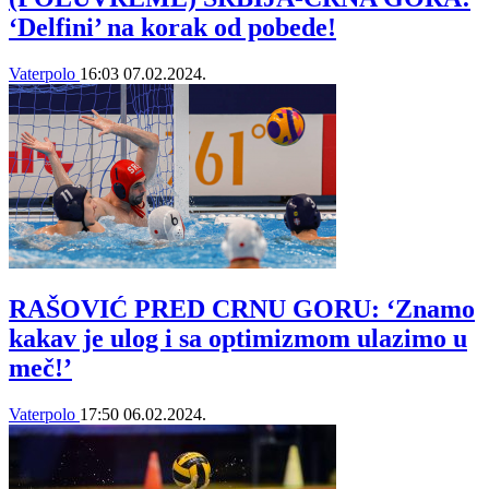
‘Delfini’ na korak od pobede!
Vaterpolo
16:03
07.02.2024.
RAŠOVIĆ PRED CRNU GORU: ‘Znamo
kakav je ulog i sa optimizmom ulazimo u
meč!’
Vaterpolo
17:50
06.02.2024.