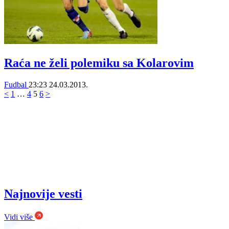
Raća ne želi polemiku sa Kolarovim
Fudbal
23:23
24.03.2013.
<
1
…
4
5
6
>
Najnovije vesti
Vidi više