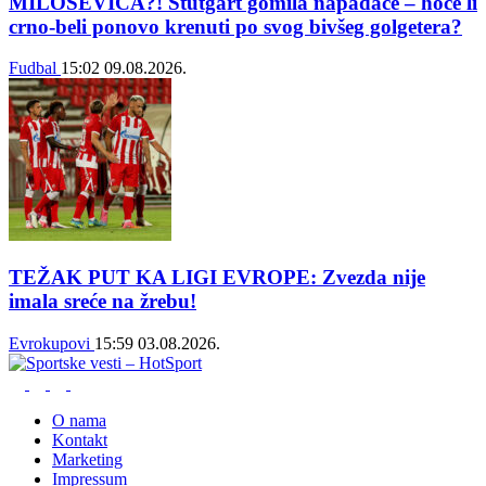
MILOŠEVIĆA?! Štutgart gomila napadače – hoće li
crno-beli ponovo krenuti po svog bivšeg golgetera?
Fudbal
15:02
09.08.2026.
TEŽAK PUT KA LIGI EVROPE: Zvezda nije
imala sreće na žrebu!
Evrokupovi
15:59
03.08.2026.
O nama
Kontakt
Marketing
Impressum