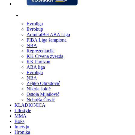
Evroliga
Evrokup
AdmiralBet ABA Liga
FIBA Liga šampiona
NBA
Reprezentacija
KK Crvena zvezda
KK Partizan
ABA liga
Evroliga
NBA
Željko Obradović
Nikola Jokić
Ostoja Mijailović
Nebojša Čović
KLADIONICA
Lifestyle
MMA
Boks
Intervju
Hronika