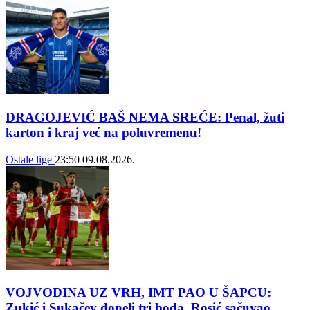
DRAGOJEVIĆ BAŠ NEMA SREĆE: Penal, žuti
karton i kraj već na poluvremenu!
Ostale lige
23:50
09.08.2026.
VOJVODINA UZ VRH, IMT PAO U ŠAPCU:
Zukić i Sukačev doneli tri boda, Rosić sačuvao