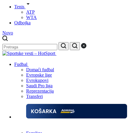
Tenis
ATP
WTA
Odbojka
Novo
Fudbal
Domaći fudbal
Evropske lige
Evrokupovi
Saudi Pro liga
Reprezentacija
Transferi