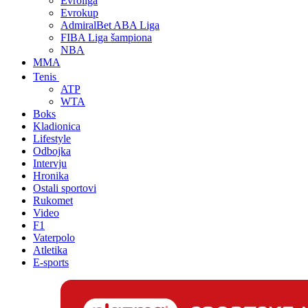
Evroliga
Evrokup
AdmiralBet ABA Liga
FIBA Liga šampiona
NBA
MMA
Tenis
ATP
WTA
Boks
Kladionica
Lifestyle
Odbojka
Intervju
Hronika
Ostali sportovi
Rukomet
Video
F1
Vaterpolo
Atletika
E-sports