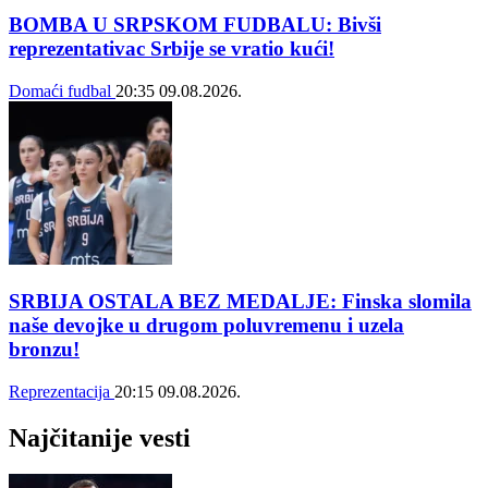
BOMBA U SRPSKOM FUDBALU: Bivši
reprezentativac Srbije se vratio kući!
Domaći fudbal
20:35
09.08.2026.
SRBIJA OSTALA BEZ MEDALJE: Finska slomila
naše devojke u drugom poluvremenu i uzela
bronzu!
Reprezentacija
20:15
09.08.2026.
Najčitanije vesti