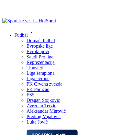
Fudbal
Domaći fudbal
Evropske lige
Evrokupovi
Saudi Pro liga
Reprezentacija
Transferi
Liga šampiona
Liga evrope
FK Crvena zvezda
FK Partizan
FSS
Dragan Stojkovic
Zvezdan Terzić
Aleksandar Mitrović
Predrag Mijatović
Luka Jović