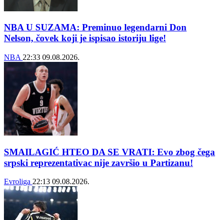
NBA U SUZAMA: Preminuo legendarni Don
Nelson, čovek koji je ispisao istoriju lige!
NBA
22:33
09.08.2026.
SMAILAGIĆ HTEO DA SE VRATI: Evo zbog čega
srpski reprezentativac nije završio u Partizanu!
Evroliga
22:13
09.08.2026.