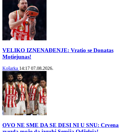
VELIKO IZNENAĐENJE: Vratio se Donatas
Motiejunas!
Košarka
14:17
07.08.2026.
OVO NE SME DA SE DESI NI U SNU: Crvena
zvezda može da izgubi Semija Odželeja!