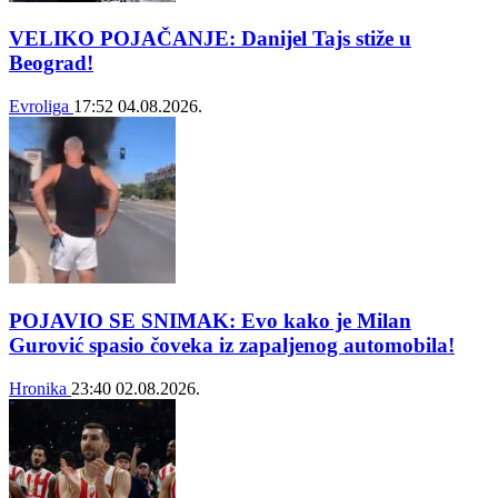
VELIKO POJAČANJE: Danijel Tajs stiže u
Beograd!
Evroliga
17:52
04.08.2026.
POJAVIO SE SNIMAK: Evo kako je Milan
Gurović spasio čoveka iz zapaljenog automobila!
Hronika
23:40
02.08.2026.