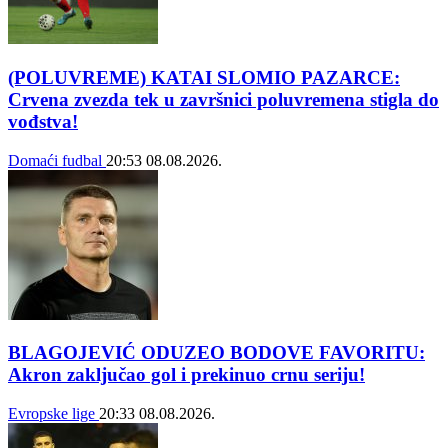
(POLUVREME) KATAI SLOMIO PAZARCE:
Crvena zvezda tek u završnici poluvremena stigla do
vođstva!
Domaći fudbal
20:53
08.08.2026.
BLAGOJEVIĆ ODUZEO BODOVE FAVORITU:
Akron zaključao gol i prekinuo crnu seriju!
Evropske lige
20:33
08.08.2026.