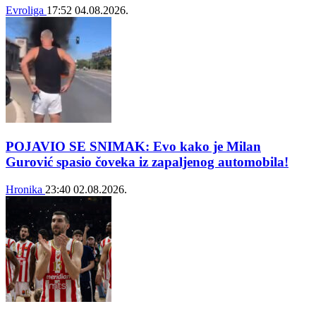
Evroliga
17:52
04.08.2026.
POJAVIO SE SNIMAK: Evo kako je Milan
Gurović spasio čoveka iz zapaljenog automobila!
Hronika
23:40
02.08.2026.