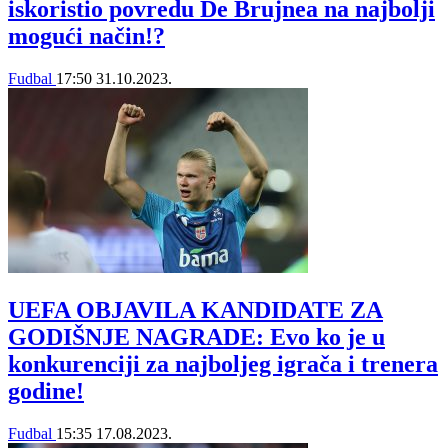
iskoristio povredu De Brujnea na najbolji
mogući način!?
Fudbal
17:50
31.10.2023.
UEFA OBJAVILA KANDIDATE ZA
GODIŠNJE NAGRADE: Evo ko je u
konkurenciji za najboljeg igrača i trenera
godine!
Fudbal
15:35
17.08.2023.