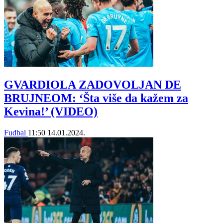
GVARDIOLA ZADOVOLJAN DE
BRUJNEOM: ‘Šta više da kažem za
Kevina!’ (VIDEO)
Fudbal
11:50
14.01.2024.