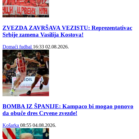
ZVEZDA ZAVRŠAVA VEZISTU: Reprezentativac
Srbije zamena Vasilija Kostova!
Domaći fudbal
16:33
02.08.2026.
BOMBA IZ ŠPANIJE: Kampaco bi mogao ponovo
da obuče dres Crvene zvezde!
Košarka
08:55
04.08.2026.