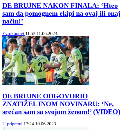
DE BRUJNE NAKON FINALA: ‘Hteo
sam da pomognem ekipi na ovaj ili onaj
način!’
Evrokupovi
11:52
11.06.2023.
DE BRUJNE ODGOVORIO
ZNATIŽELJNOM NOVINARU: ‘Ne,
srećan sam sa svojom ženom!’ (VIDEO)
U pripremi
17:24
10.06.2023.