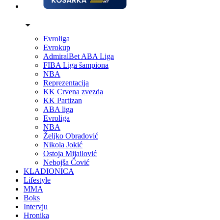
Evroliga
Evrokup
AdmiralBet ABA Liga
FIBA Liga šampiona
NBA
Reprezentacija
KK Crvena zvezda
KK Partizan
ABA liga
Evroliga
NBA
Željko Obradović
Nikola Jokić
Ostoja Mijailović
Nebojša Čović
KLADIONICA
Lifestyle
MMA
Boks
Intervju
Hronika