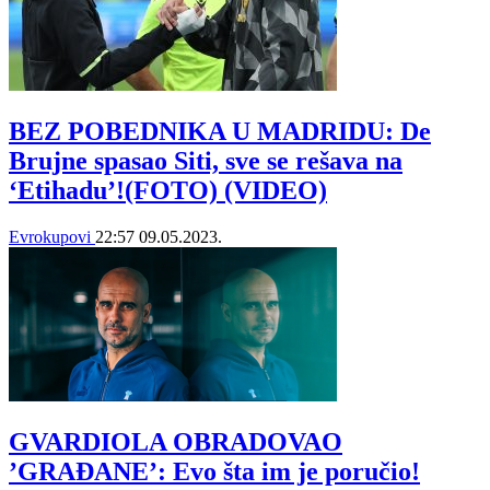
BEZ POBEDNIKA U MADRIDU: De
Brujne spasao Siti, sve se rešava na
‘Etihadu’!(FOTO) (VIDEO)
Evrokupovi
22:57
09.05.2023.
GVARDIOLA OBRADOVAO
’GRAĐANE’: Evo šta im je poručio!