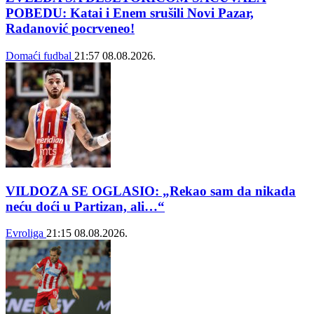
POBEDU: Katai i Enem srušili Novi Pazar,
Radanović pocrveneo!
Domaći fudbal
21:57
08.08.2026.
VILDOZA SE OGLASIO: „Rekao sam da nikada
neću doći u Partizan, ali…“
Evroliga
21:15
08.08.2026.