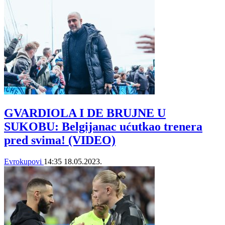
GVARDIOLA I DE BRUJNE U
SUKOBU: Belgijanac ućutkao trenera
pred svima! (VIDEO)
Evrokupovi
14:35
18.05.2023.