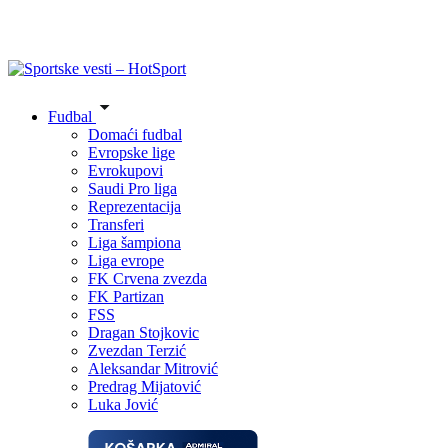
Fudbal
Domaći fudbal
Evropske lige
Evrokupovi
Saudi Pro liga
Reprezentacija
Transferi
Liga šampiona
Liga evrope
FK Crvena zvezda
FK Partizan
FSS
Dragan Stojkovic
Zvezdan Terzić
Aleksandar Mitrović
Predrag Mijatović
Luka Jović