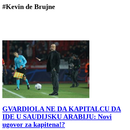
#Kevin de Brujne
GVARDIOLA NE DA KAPITALCU DA
IDE U SAUDIJSKU ARABIJU: Novi
ugovor za kapitena!?