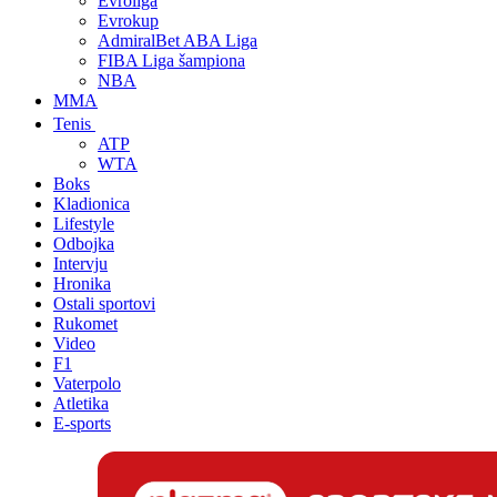
Evroliga
Evrokup
AdmiralBet ABA Liga
FIBA Liga šampiona
NBA
MMA
Tenis
ATP
WTA
Boks
Kladionica
Lifestyle
Odbojka
Intervju
Hronika
Ostali sportovi
Rukomet
Video
F1
Vaterpolo
Atletika
E-sports