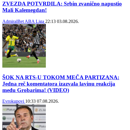
ZVEZDA POTVRDILA: Srbin zvanično napustio
Mali Kalemegdan!
AdmiralBet ABA Liga
22:13
03.08.2026.
ŠOK NA RTS-U TOKOM MEČA PARTIZANA:
Jedna reč komentatora izazvala lavinu reakcija
među Grobarima! (VIDEO)
Evrokupovi
10:33
07.08.2026.