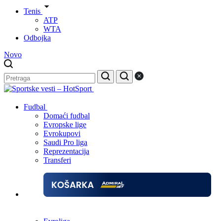
Tenis
ATP
WTA
Odbojka
Novo
Fudbal
Domaći fudbal
Evropske lige
Evrokupovi
Saudi Pro liga
Reprezentacija
Transferi