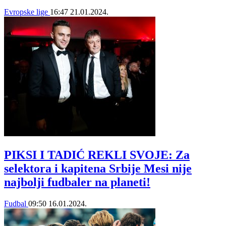
Evropske lige
16:47
21.01.2024.
PIKSI I TADIĆ REKLI SVOJE: Za
selektora i kapitena Srbije Mesi nije
najbolji fudbaler na planeti!
Fudbal
09:50
16.01.2024.