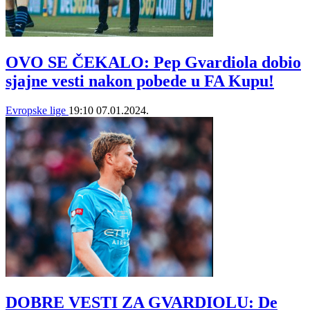
OVO SE ČEKALO: Pep Gvardiola dobio
sjajne vesti nakon pobede u FA Kupu!
Evropske lige
19:10
07.01.2024.
DOBRE VESTI ZA GVARDIOLU: De