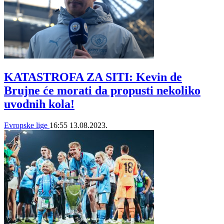
KATASTROFA ZA SITI: Kevin de
Brujne će morati da propusti nekoliko
uvodnih kola!
Evropske lige
16:55
13.08.2023.