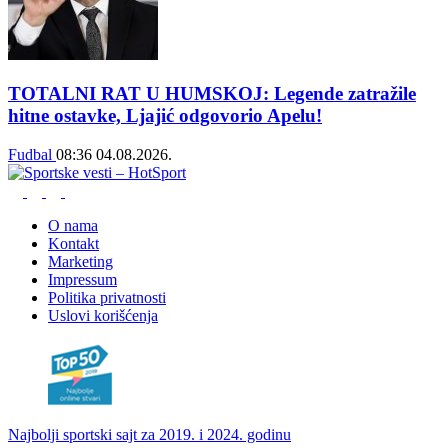
TOTALNI RAT U HUMSKOJ: Legende zatražile
hitne ostavke, Ljajić odgovorio Apelu!
Fudbal
08:36
04.08.2026.
O nama
Kontakt
Marketing
Impressum
Politika privatnosti
Uslovi korišćenja
Najbolji sportski sajt za 2019. i 2024. godinu