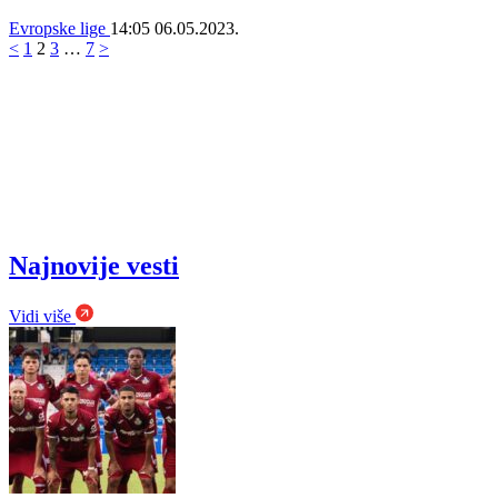
Evropske lige
14:05
06.05.2023.
<
1
2
3
…
7
>
Najnovije vesti
Vidi više