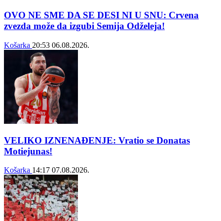
OVO NE SME DA SE DESI NI U SNU: Crvena
zvezda može da izgubi Semija Odželeja!
Košarka
20:53
06.08.2026.
VELIKO IZNENAĐENJE: Vratio se Donatas
Motiejunas!
Košarka
14:17
07.08.2026.