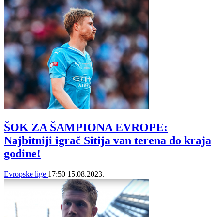
ŠOK ZA ŠAMPIONA EVROPE:
Najbitniji igrač Sitija van terena do kraja
godine!
Evropske lige
17:50
15.08.2023.