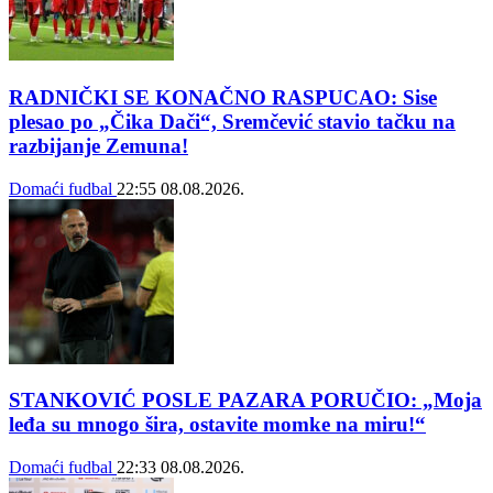
RADNIČKI SE KONAČNO RASPUCAO: Sise
plesao po „Čika Dači“, Sremčević stavio tačku na
razbijanje Zemuna!
Domaći fudbal
22:55
08.08.2026.
STANKOVIĆ POSLE PAZARA PORUČIO: „Moja
leđa su mnogo šira, ostavite momke na miru!“
Domaći fudbal
22:33
08.08.2026.