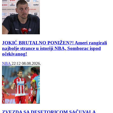
JOKIĆ BRUTALNO PONIŽEN?! Ameri rangirali
najbolje strance u istoriji NBA, Somborac ispod
očekivanog!
NBA
22:12
08.08.2026.
ZVEZDA SA DESETORICOM SAČUVALA