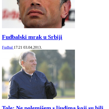
Fudbalski mrak u Srbiji
Fudbal
17:21
03.04.2013.
Tole: Ne polemišem s ljudima koji su bili