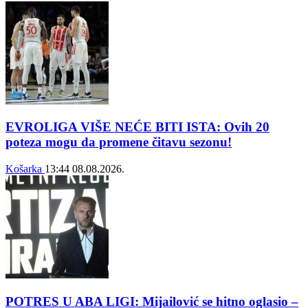
EVROLIGA VIŠE NEĆE BITI ISTA: Ovih 20
poteza mogu da promene čitavu sezonu!
Košarka
13:44
08.08.2026.
POTRES U ABA LIGI: Mijailović se hitno oglasio –