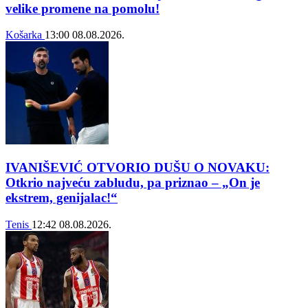
velike promene na pomolu!
Košarka
13:00
08.08.2026.
IVANIŠEVIĆ OTVORIO DUŠU O NOVAKU:
Otkrio najveću zabludu, pa priznao – „On je
ekstrem, genijalac!“
Tenis
12:42
08.08.2026.