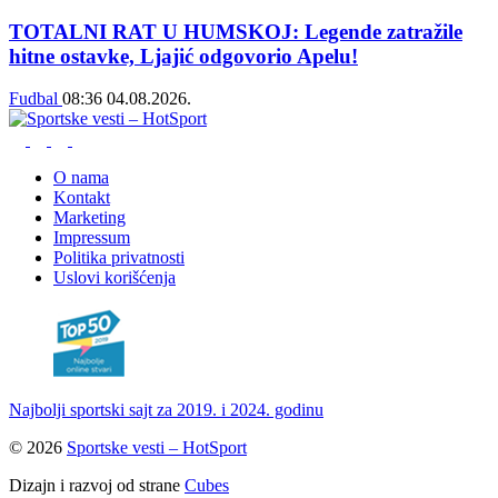
TOTALNI RAT U HUMSKOJ: Legende zatražile
hitne ostavke, Ljajić odgovorio Apelu!
Fudbal
08:36
04.08.2026.
O nama
Kontakt
Marketing
Impressum
Politika privatnosti
Uslovi korišćenja
Najbolji sportski sajt za 2019. i 2024. godinu
© 2026
Sportske vesti – HotSport
Dizajn i razvoj od strane
Cubes