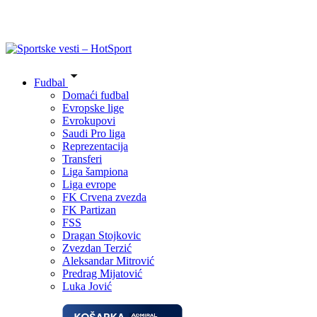
Fudbal
Domaći fudbal
Evropske lige
Evrokupovi
Saudi Pro liga
Reprezentacija
Transferi
Liga šampiona
Liga evrope
FK Crvena zvezda
FK Partizan
FSS
Dragan Stojkovic
Zvezdan Terzić
Aleksandar Mitrović
Predrag Mijatović
Luka Jović