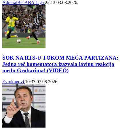
AdmiralBet ABA Liga
22:13
03.08.2026.
ŠOK NA RTS-U TOKOM MEČA PARTIZANA:
Jedna reč komentatora izazvala lavinu reakcija
među Grobarima! (VIDEO)
Evrokupovi
10:33
07.08.2026.