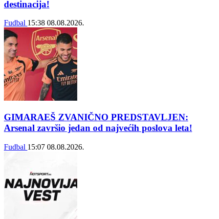
destinacija!
Fudbal
15:38
08.08.2026.
GIMARAEŠ ZVANIČNO PREDSTAVLJEN:
Arsenal završio jedan od najvećih poslova leta!
Fudbal
15:07
08.08.2026.