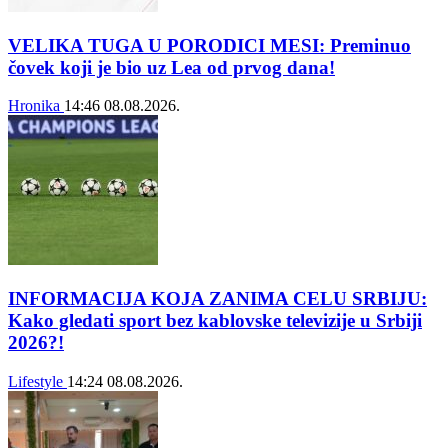
VELIKA TUGA U PORODICI MESI: Preminuo
čovek koji je bio uz Lea od prvog dana!
Hronika
14:46
08.08.2026.
INFORMACIJA KOJA ZANIMA CELU SRBIJU:
Kako gledati sport bez kablovske televizije u Srbiji
2026?!
Lifestyle
14:24
08.08.2026.