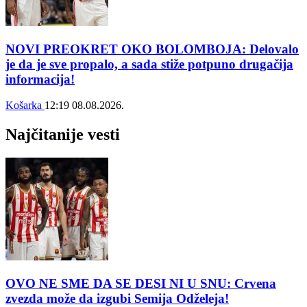
NOVI PREOKRET OKO BOLOMBOJA: Delovalo
je da je sve propalo, a sada stiže potpuno drugačija
informacija!
Košarka
12:19
08.08.2026.
Najčitanije vesti
OVO NE SME DA SE DESI NI U SNU: Crvena
zvezda može da izgubi Semija Odželeja!