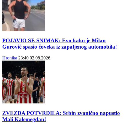
POJAVIO SE SNIMAK: Evo kako je Milan
Gurović spasio čoveka iz zapaljenog automobila!
Hronika
23:40
02.08.2026.
ZVEZDA POTVRDILA: Srbin zvanično napustio
Mali Kalemegdan!