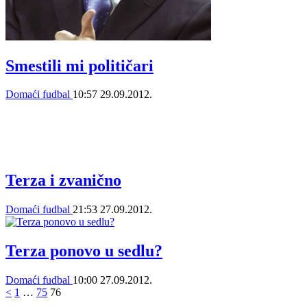
Smestili mi političari
Domaći fudbal
10:57
29.09.2012.
Terza i zvanično
Domaći fudbal
21:53
27.09.2012.
Terza ponovo u sedlu?
Domaći fudbal
10:00
27.09.2012.
<
1
…
75
76