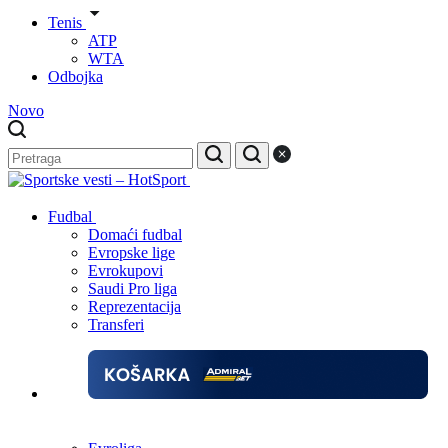
Tenis
ATP
WTA
Odbojka
Novo
Fudbal
Domaći fudbal
Evropske lige
Evrokupovi
Saudi Pro liga
Reprezentacija
Transferi