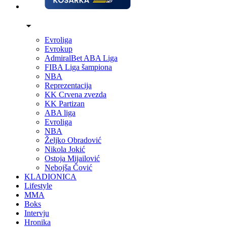
Evroliga
Evrokup
AdmiralBet ABA Liga
FIBA Liga šampiona
NBA
Reprezentacija
KK Crvena zvezda
KK Partizan
ABA liga
Evroliga
NBA
Željko Obradović
Nikola Jokić
Ostoja Mijailović
Nebojša Čović
KLADIONICA
Lifestyle
MMA
Boks
Intervju
Hronika