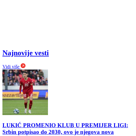
Najnovije vesti
Vidi više
LUKIĆ PROMENIO KLUB U PREMIJER LIGI:
Srbin potpisao do 2030, ovo je njegova nova