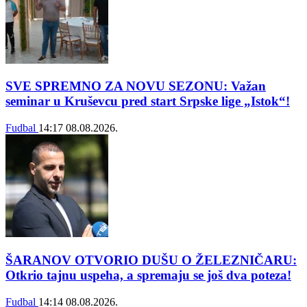
SVE SPREMNO ZA NOVU SEZONU: Važan
seminar u Kruševcu pred start Srpske lige „Istok“!
Fudbal
14:17
08.08.2026.
ŠARANOV OTVORIO DUŠU O ŽELEZNIČARU:
Otkrio tajnu uspeha, a spremaju se još dva poteza!
Fudbal
14:14
08.08.2026.