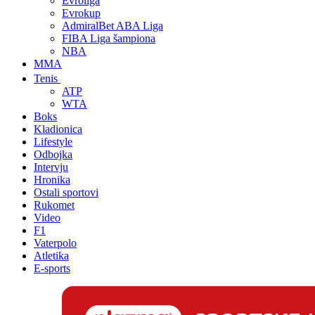
Evroliga
Evrokup
AdmiralBet ABA Liga
FIBA Liga šampiona
NBA
MMA
Tenis
ATP
WTA
Boks
Kladionica
Lifestyle
Odbojka
Intervju
Hronika
Ostali sportovi
Rukomet
Video
F1
Vaterpolo
Atletika
E-sports