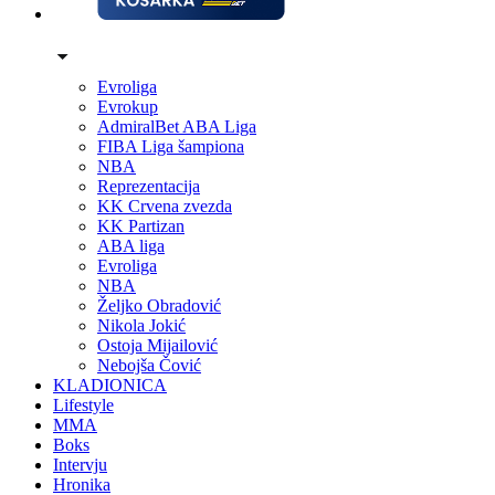
Evroliga
Evrokup
AdmiralBet ABA Liga
FIBA Liga šampiona
NBA
Reprezentacija
KK Crvena zvezda
KK Partizan
ABA liga
Evroliga
NBA
Željko Obradović
Nikola Jokić
Ostoja Mijailović
Nebojša Čović
KLADIONICA
Lifestyle
MMA
Boks
Intervju
Hronika