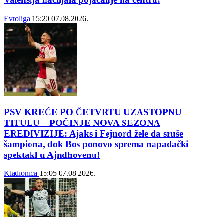
Evroliga
15:20
07.08.2026.
PSV KREĆE PO ČETVRTU UZASTOPNU
TITULU – POČINJE NOVA SEZONA
EREDIVIZIJE: Ajaks i Fejnord žele da sruše
šampiona, dok Bos ponovo sprema napadački
spektakl u Ajndhovenu!
Kladionica
15:05
07.08.2026.