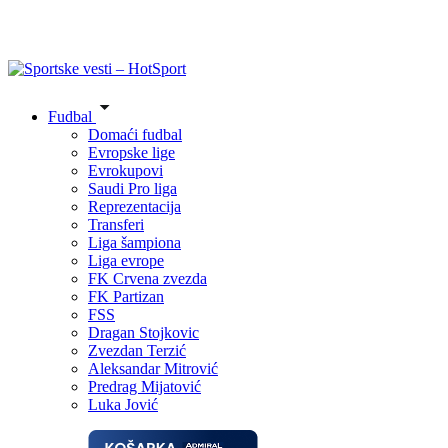
Fudbal
Domaći fudbal
Evropske lige
Evrokupovi
Saudi Pro liga
Reprezentacija
Transferi
Liga šampiona
Liga evrope
FK Crvena zvezda
FK Partizan
FSS
Dragan Stojkovic
Zvezdan Terzić
Aleksandar Mitrović
Predrag Mijatović
Luka Jović