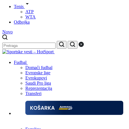
Tenis
ATP
WTA
Odbojka
Novo
Fudbal
Domaći fudbal
Evropske lige
Evrokupovi
Saudi Pro liga
Reprezentacija
Transferi