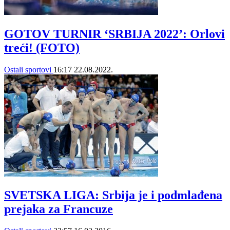
GOTOV TURNIR ‘SRBIJA 2022’: Orlovi
treći! (FOTO)
Ostali sportovi
16:17
22.08.2022.
SVETSKA LIGA: Srbija je i podmlađena
prejaka za Francuze