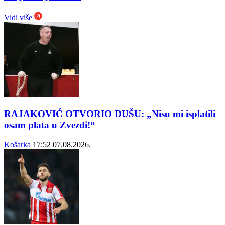
Vidi više
RAJAKOVIĆ OTVORIO DUŠU: „Nisu mi isplatili
osam plata u Zvezdi!“
Košarka
17:52
07.08.2026.