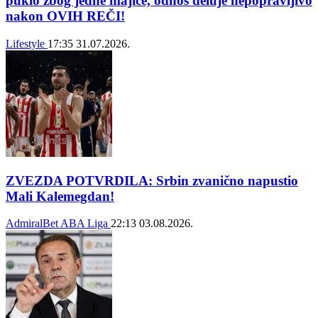
puklo zbog jedne majice, odnos deluje nepopravljivo
nakon OVIH REČI!
Lifestyle
17:35
31.07.2026.
ZVEZDA POTVRDILA: Srbin zvanično napustio
Mali Kalemegdan!
AdmiralBet ABA Liga
22:13
03.08.2026.