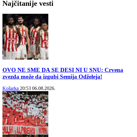
Najčitanije vesti
OVO NE SME DA SE DESI NI U SNU: Crvena
zvezda može da izgubi Semija Odželeja!
Košarka
20:53
06.08.2026.