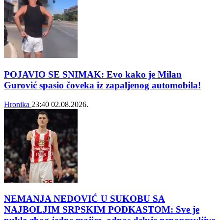
POJAVIO SE SNIMAK: Evo kako je Milan
Gurović spasio čoveka iz zapaljenog automobila!
Hronika
23:40
02.08.2026.
NEMANJA NEDOVIĆ U SUKOBU SA
NAJBOLJIM SRPSKIM PODKASTOM: Sve je