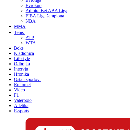
Evroliga
Evrokup
AdmiralBet ABA Liga
FIBA Liga šampiona
NBA
MMA
Tenis
ATP
WTA
Boks
Kladionica
Lifestyle
Odbojka
Intervju
Hronika
Ostali sportovi
Rukomet
Video
F1
Vaterpolo
Atletika
E-sports