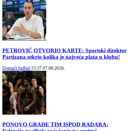
PETROVIĆ OTVORIO KARTE: Sportski direktor
Partizana otkrio kolika je najveća plata u klubu!
Domaći fudbal
15:37
07.08.2026.
PONOVO GRADE TIM ISPOD RADARA:
Valensija naciljala pojačanje na centru!