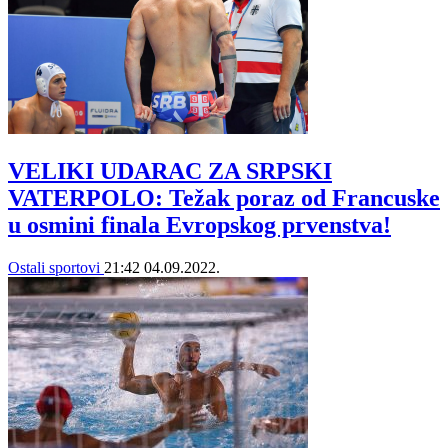
VELIKI UDARAC ZA SRPSKI
VATERPOLO: Težak poraz od Francuske
u osmini finala Evropskog prvenstva!
Ostali sportovi
21:42
04.09.2022.