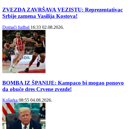
ZVEZDA ZAVRŠAVA VEZISTU: Reprezentativac
Srbije zamena Vasilija Kostova!
Domaći fudbal
16:33
02.08.2026.
BOMBA IZ ŠPANIJE: Kampaco bi mogao ponovo
da obuče dres Crvene zvezde!
Košarka
08:55
04.08.2026.