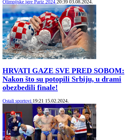
Olimpijske igre Pariz 2024
20:39
03.08.2024.
HRVATI GAZE SVE PRED SOBOM:
Nakon što su potopili Srbiju, u drami
obezbedili finale!
Ostali sportovi
19:21
15.02.2024.