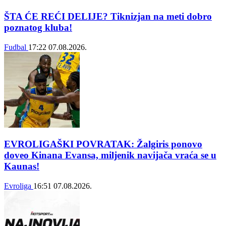
ŠTA ĆE REĆI DELIJE? Tiknizjan na meti dobro
poznatog kluba!
Fudbal
17:22
07.08.2026.
EVROLIGAŠKI POVRATAK: Žalgiris ponovo
doveo Kinana Evansa, miljenik navijača vraća se u
Kaunas!
Evroliga
16:51
07.08.2026.