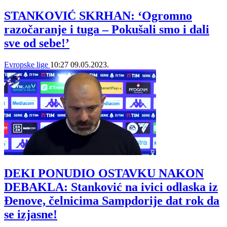
STANKOVIĆ SKRHAN: ‘Ogromno
razočaranje i tuga – Pokušali smo i dali
sve od sebe!’
Evropske lige
10:27
09.05.2023.
DEKI PONUDIO OSTAVKU NAKON
DEBAKLA: Stanković na ivici odlaska iz
Đenove, čelnicima Sampdorije dat rok da
se izjasne!