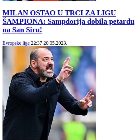
MILAN OSTAO U TRCI ZA LIGU
ŠAMPIONA: Sampdorija dobila petardu
na San Siru!
Evropske lige
22:37
20.05.2023.