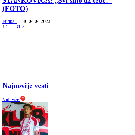
STANKOVIĆA: „Svi smo uz tebe!“
(FOTO)
Fudbal
11:40
04.04.2023.
1
2
…
31
>
Najnovije vesti
Vidi više