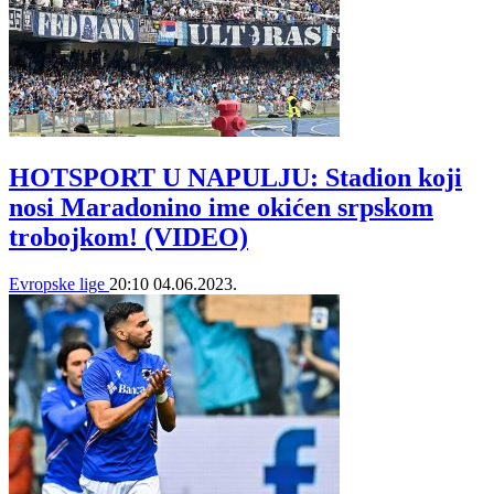
HOTSPORT U NAPULJU: Stadion koji
nosi Maradonino ime okićen srpskom
trobojkom! (VIDEO)
Evropske lige
20:10
04.06.2023.