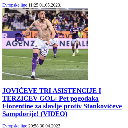
Evropske lige
11:25
01.05.2023.
JOVIĆEVE TRI ASISTENCIJE I
TERZIĆEV GOL: Pet pogodaka
Fiorentine za slavlje protiv Stankovićeve
Sampdorije! (VIDEO)
Evropske lige
20:58
30.04.2023.