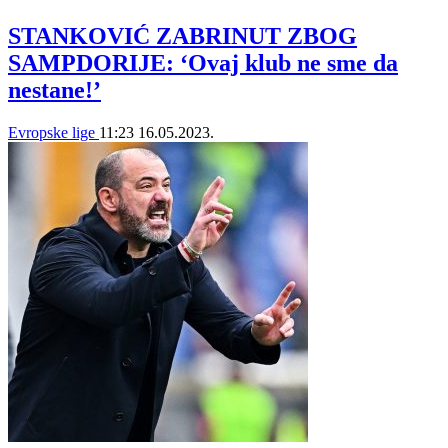
STANKOVIĆ ZABRINUT ZBOG
SAMPDORIJE: ‘Ovaj klub ne sme da
nestane!’
Evropske lige
11:23
16.05.2023.