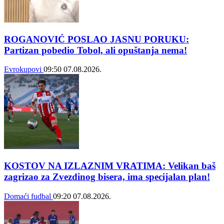
ROGANOVIĆ POSLAO JASNU PORUKU:
Partizan pobedio Tobol, ali opuštanja nema!
Evrokupovi
09:50
07.08.2026.
KOSTOV NA IZLAZNIM VRATIMA: Velikan baš
zagrizao za Zvezdinog bisera, ima specijalan plan!
Domaći fudbal
09:20
07.08.2026.