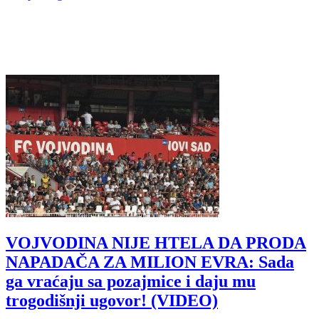
VOJVODINA NIJE HTELA DA PRODA
NAPADAČA ZA MILION EVRA: Sada
ga vraćaju sa pozajmice i daju mu
trogodišnji ugovor! (VIDEO)