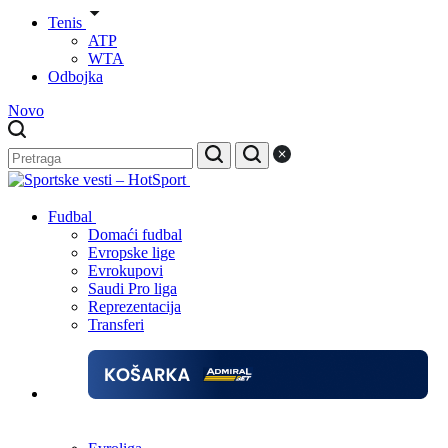
Tenis
ATP
WTA
Odbojka
Novo
Fudbal
Domaći fudbal
Evropske lige
Evrokupovi
Saudi Pro liga
Reprezentacija
Transferi