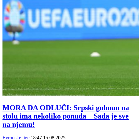
MORA DA ODLUČI: Srpski golman na
stolu ima nekoliko ponuda – Sada je sve
na njemu!
Evropske lige
18:47
15.08.2025.