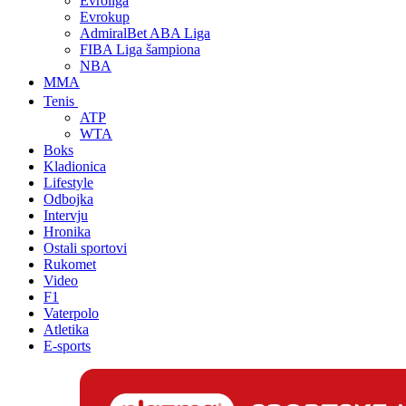
Evroliga
Evrokup
AdmiralBet ABA Liga
FIBA Liga šampiona
NBA
MMA
Tenis
ATP
WTA
Boks
Kladionica
Lifestyle
Odbojka
Intervju
Hronika
Ostali sportovi
Rukomet
Video
F1
Vaterpolo
Atletika
E-sports