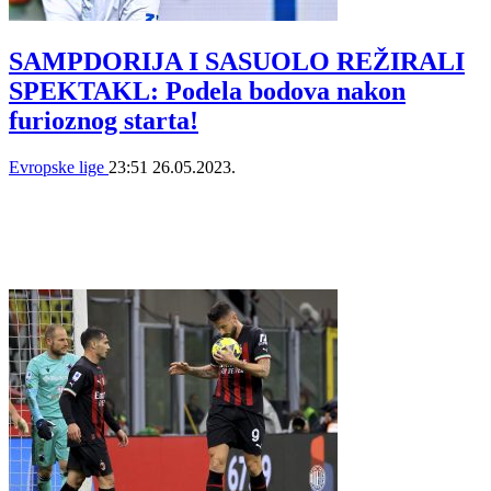
SAMPDORIJA I SASUOLO REŽIRALI
SPEKTAKL: Podela bodova nakon
furioznog starta!
Evropske lige
23:51
26.05.2023.