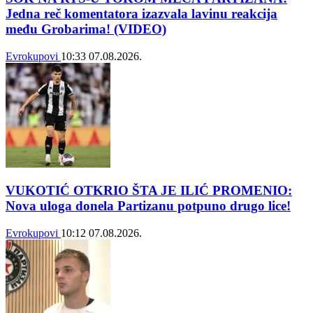
Jedna reč komentatora izazvala lavinu reakcija
među Grobarima! (VIDEO)
Evrokupovi
10:33
07.08.2026.
VUKOTIĆ OTKRIO ŠTA JE ILIĆ PROMENIO:
Nova uloga donela Partizanu potpuno drugo lice!
Evrokupovi
10:12
07.08.2026.