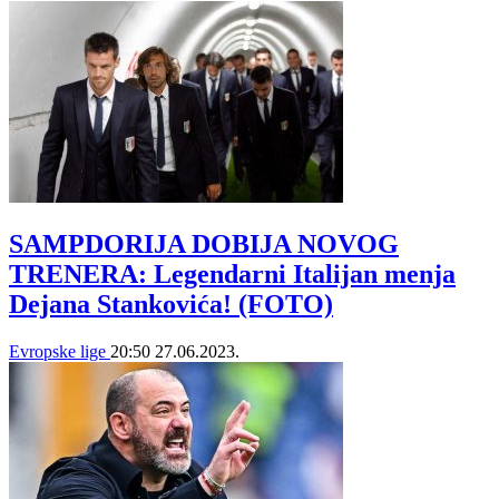
SAMPDORIJA DOBIJA NOVOG
TRENERA: Legendarni Italijan menja
Dejana Stankovića! (FOTO)
Evropske lige
20:50
27.06.2023.