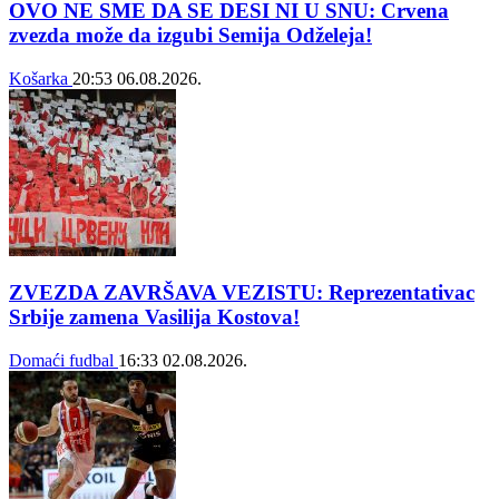
OVO NE SME DA SE DESI NI U SNU: Crvena
zvezda može da izgubi Semija Odželeja!
Košarka
20:53
06.08.2026.
ZVEZDA ZAVRŠAVA VEZISTU: Reprezentativac
Srbije zamena Vasilija Kostova!
Domaći fudbal
16:33
02.08.2026.