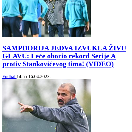
SAMPDORIJA JEDVA IZVUKLA ŽIVU
GLAVU: Leće oborio rekord Serije A
protiv Stankovićevog tima! (VIDEO)
Fudbal
14:55
16.04.2023.