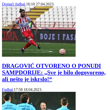
Domaći fudbal
16:10
27.04.2023.
DRAGOVIĆ OTVORENO O PONUDI
SAMPDORIJE: „Sve je bilo dogovoreno,
ali nešto je iskrslo!“
Fudbal
17:58
18.04.2023.