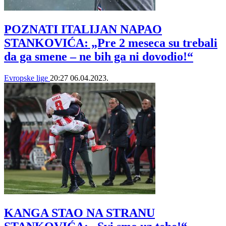
POZNATI ITALIJAN NAPAO
STANKOVIĆA: „Pre 2 meseca su trebali
da ga smene – ne bih ga ni dovodio!“
Evropske lige
20:27
06.04.2023.
KANGA STAO NA STRANU