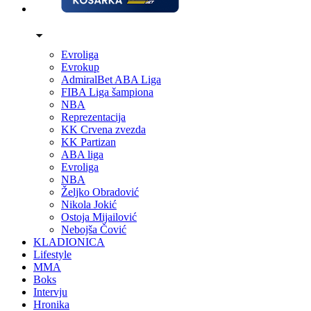
Evroliga
Evrokup
AdmiralBet ABA Liga
FIBA Liga šampiona
NBA
Reprezentacija
KK Crvena zvezda
KK Partizan
ABA liga
Evroliga
NBA
Željko Obradović
Nikola Jokić
Ostoja Mijailović
Nebojša Čović
KLADIONICA
Lifestyle
MMA
Boks
Intervju
Hronika