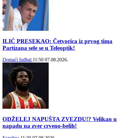
ILIĆ PRESEKAO: Četvorica iz prvog tima
Partizana sele se u Teleoptik!
Domaći fudbal
11:50
07.08.2026.
ODŽELEJ NAPUŠTA ZVEZDU!? Velikan u
napadu na zver crveno-belih!
Evroliga
11:20
07.08.2026.