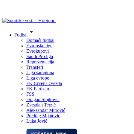
Fudbal
Domaći fudbal
Evropske lige
Evrokupovi
Saudi Pro liga
Reprezentacija
Transferi
Liga šampiona
Liga evrope
FK Crvena zvezda
FK Partizan
FSS
Dragan Stojkovic
Zvezdan Terzić
Aleksandar Mitrović
Predrag Mijatović
Luka Jović