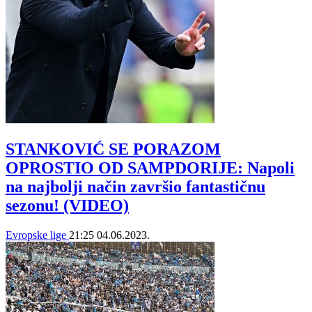
STANKOVIĆ SE PORAZOM
OPROSTIO OD SAMPDORIJE: Napoli
na najbolji način završio fantastičnu
sezonu! (VIDEO)
Evropske lige
21:25
04.06.2023.