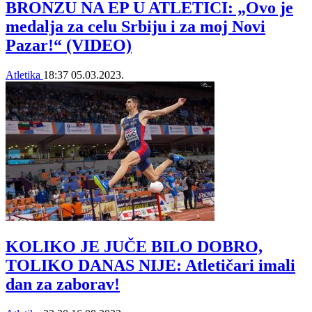
BRONZU NA EP U ATLETICI: „Ovo je
medalja za celu Srbiju i za moj Novi
Pazar!“ (VIDEO)
Atletika
18:37
05.03.2023.
KOLIKO JE JUČE BILO DOBRO,
TOLIKO DANAS NIJE: Atletičari imali
dan za zaborav!