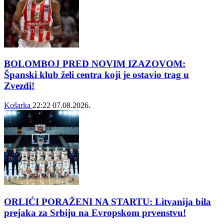
BOLOMBOJ PRED NOVIM IZAZOVOM:
Španski klub želi centra koji je ostavio trag u
Zvezdi!
Košarka
22:22
07.08.2026.
ORLIĆI PORAŽENI NA STARTU: Litvanija bila
prejaka za Srbiju na Evropskom prvenstvu!