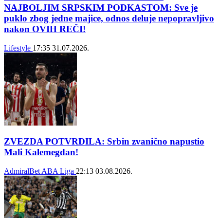
NAJBOLJIM SRPSKIM PODKASTOM: Sve je
puklo zbog jedne majice, odnos deluje nepopravljivo
nakon OVIH REČI!
Lifestyle
17:35
31.07.2026.
ZVEZDA POTVRDILA: Srbin zvanično napustio
Mali Kalemegdan!
AdmiralBet ABA Liga
22:13
03.08.2026.