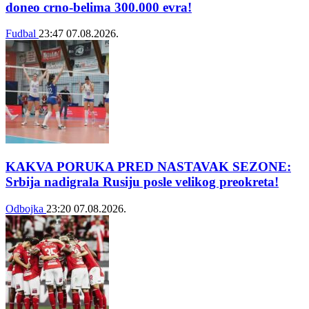
doneo crno-belima 300.000 evra!
Fudbal
23:47
07.08.2026.
KAKVA PORUKA PRED NASTAVAK SEZONE:
Srbija nadigrala Rusiju posle velikog preokreta!
Odbojka
23:20
07.08.2026.