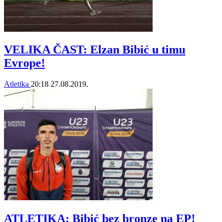
VELIKA ČAST: Elzan Bibić u timu
Evrope!
Atletika
20:18
27.08.2019.
ATLETIKA: Bibić bez bronze na EP!