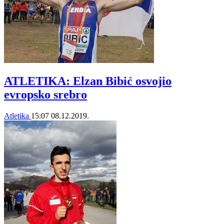
ATLETIKA: Elzan Bibić osvojio
evropsko srebro
Atletika
15:07
08.12.2019.