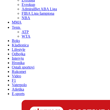
Evroliga
Evrokup
AdmiralBet ABA Liga
FIBA Liga šampiona
NBA
MMA
Tenis
ATP
WTA
Boks
Kladionica
Lifestyle
Odbojka
Intervju
Hronika
Ostali sportovi
Rukomet
Video
F1
Vaterpolo
Atletika
E-sports