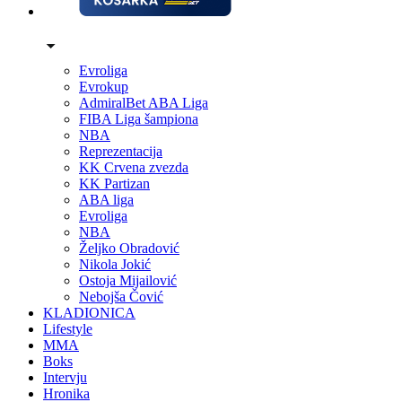
Evroliga
Evrokup
AdmiralBet ABA Liga
FIBA Liga šampiona
NBA
Reprezentacija
KK Crvena zvezda
KK Partizan
ABA liga
Evroliga
NBA
Željko Obradović
Nikola Jokić
Ostoja Mijailović
Nebojša Čović
KLADIONICA
Lifestyle
MMA
Boks
Intervju
Hronika