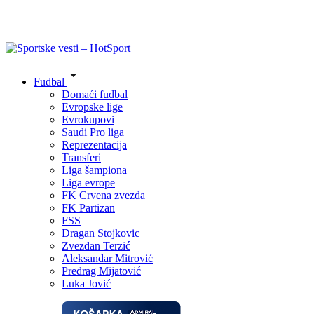
Fudbal
Domaći fudbal
Evropske lige
Evrokupovi
Saudi Pro liga
Reprezentacija
Transferi
Liga šampiona
Liga evrope
FK Crvena zvezda
FK Partizan
FSS
Dragan Stojkovic
Zvezdan Terzić
Aleksandar Mitrović
Predrag Mijatović
Luka Jović