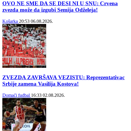
OVO NE SME DA SE DESI NI U SNU: Crvena
zvezda može da izgubi Semija Odželeja!
Košarka
20:53
06.08.2026.
ZVEZDA ZAVRŠAVA VEZISTU: Reprezentativac
Srbije zamena Vasilija Kostova!
Domaći fudbal
16:33
02.08.2026.