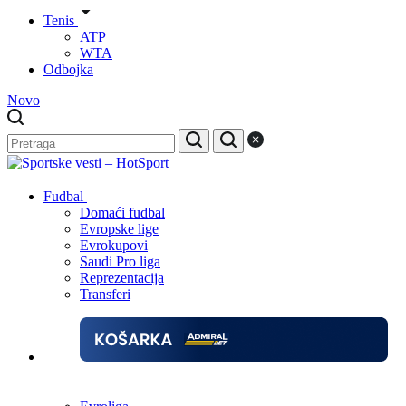
Tenis
ATP
WTA
Odbojka
Novo
Fudbal
Domaći fudbal
Evropske lige
Evrokupovi
Saudi Pro liga
Reprezentacija
Transferi