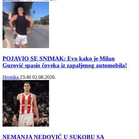
POJAVIO SE SNIMAK: Evo kako je Milan
Gurović spasio čoveka iz zapaljenog automobila!
Hronika
23:40
02.08.2026.
NEMANJA NEDOVIĆ U SUKOBU SA