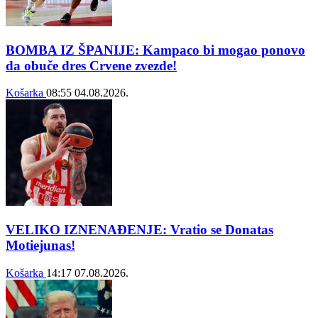
BOMBA IZ ŠPANIJE: Kampaco bi mogao ponovo
da obuče dres Crvene zvezde!
Košarka
08:55
04.08.2026.
VELIKO IZNENAĐENJE: Vratio se Donatas
Motiejunas!
Košarka
14:17
07.08.2026.