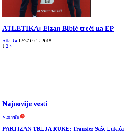
ATLETIKA: Elzan Bibić treći na EP
Atletika
12:37
09.12.2018.
1
2
>
Najnovije vesti
Vidi više
PARTIZAN TRLJA RUKE: Transfer Saše Lukića