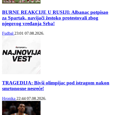
BURNE REAKCIJE U RUSIJI: Albanac potpisao
za Spartak, navijači žestoko protestovali zbog
njegovog vređanja Srba!
Fudbal
23:01
07.08.2026.
TRAGEDIJA: Bivši olimpijac pod istragom nakon
smrtonosne nesreće!
Hronika
22:44
07.08.2026.