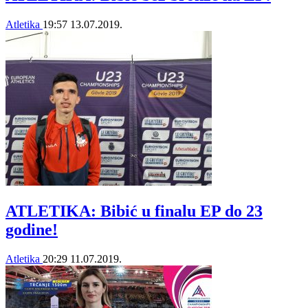
Atletika
19:57
13.07.2019.
ATLETIKA: Bibić u finalu EP do 23
godine!
Atletika
20:29
11.07.2019.