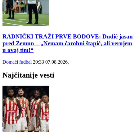
RADNIČKI TRAŽI PRVE BODOVE: Dudić jasan
pred Zemun – „Nemam čarobni štapić, ali verujem
u ovaj tim!“
Domaći fudbal
20:33
07.08.2026.
Najčitanije vesti