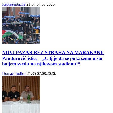
Reprezentacija
21:57
07.08.2026.
NOVI PAZAR BEZ STRAHA NA MARAKANI:
Pandurović ističe – „Cilj je da se pokažemo u što
boljem svetlu na njihovom stadionu!“
Domaći fudbal
21:35
07.08.2026.