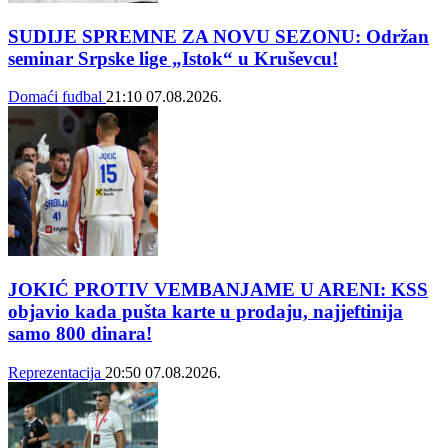
SUDIJE SPREMNE ZA NOVU SEZONU: Održan
seminar Srpske lige „Istok“ u Kruševcu!
Domaći fudbal
21:10
07.08.2026.
JOKIĆ PROTIV VEMBANJAME U ARENI: KSS
objavio kada pušta karte u prodaju, najjeftinija
samo 800 dinara!
Reprezentacija
20:50
07.08.2026.