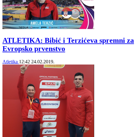
ATLETIKA: Bibić i Terzićeva spremni za
Evropsko prvenstvo
Atletika
12:42
24.02.2019.