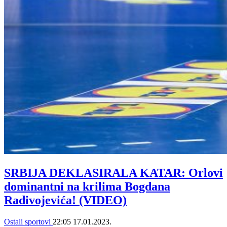
SRBIJA DEKLASIRALA KATAR: Orlovi
dominantni na krilima Bogdana
Radivojevića! (VIDEO)
Ostali sportovi
22:05
17.01.2023.