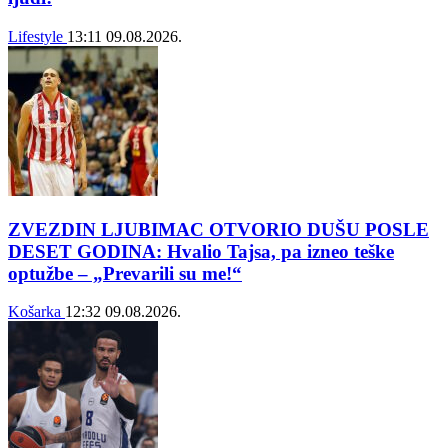
Lifestyle
13:11
09.08.2026.
ZVEZDIN LJUBIMAC OTVORIO DUŠU POSLE
DESET GODINA: Hvalio Tajsa, pa izneo teške
optužbe – „Prevarili su me!“
Košarka
12:32
09.08.2026.