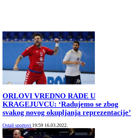
ORLOVI VREDNO RADE U
KRAGEJUVCU: ‘Radujemo se zbog
svakog novog okupljanja reprezentacije’
Ostali sportovi
19:59
16.03.2022.