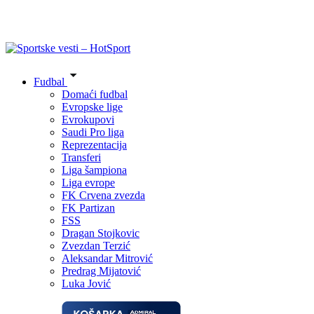
Fudbal
Domaći fudbal
Evropske lige
Evrokupovi
Saudi Pro liga
Reprezentacija
Transferi
Liga šampiona
Liga evrope
FK Crvena zvezda
FK Partizan
FSS
Dragan Stojkovic
Zvezdan Terzić
Aleksandar Mitrović
Predrag Mijatović
Luka Jović