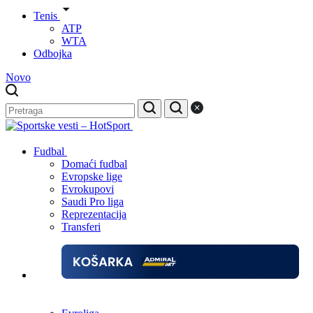
Tenis
ATP
WTA
Odbojka
Novo
Fudbal
Domaći fudbal
Evropske lige
Evrokupovi
Saudi Pro liga
Reprezentacija
Transferi