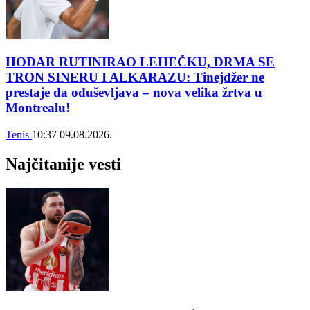
HODAR RUTINIRAO LEHEČKU, DRMA SE
TRON SINERU I ALKARAZU: Tinejdžer ne
prestaje da oduševljava – nova velika žrtva u
Montrealu!
Tenis
10:37
09.08.2026.
Najčitanije vesti