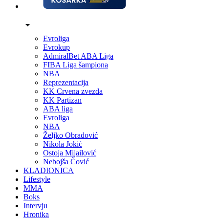
Evroliga
Evrokup
AdmiralBet ABA Liga
FIBA Liga šampiona
NBA
Reprezentacija
KK Crvena zvezda
KK Partizan
ABA liga
Evroliga
NBA
Željko Obradović
Nikola Jokić
Ostoja Mijailović
Nebojša Čović
KLADIONICA
Lifestyle
MMA
Boks
Intervju
Hronika