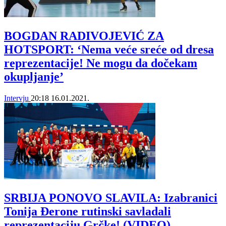
BOGDAN RADIVOJEVIĆ ZA
HOTSPORT: ‘Nema veće sreće od dresa
reprezentacije! Ne mogu da dočekam
okupljanje’
Intervju
20:18
16.01.2021.
SRBIJA PONOVO SLAVILA: Izabranici
Tonija Đerone rutinski savladali
reprezentaciju Grčke! (VIDEO)