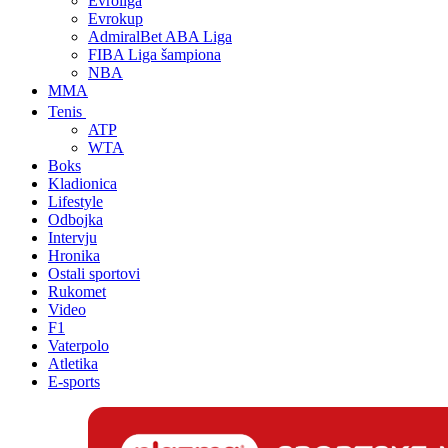
Evroliga
Evrokup
AdmiralBet ABA Liga
FIBA Liga šampiona
NBA
MMA
Tenis
ATP
WTA
Boks
Kladionica
Lifestyle
Odbojka
Intervju
Hronika
Ostali sportovi
Rukomet
Video
F1
Vaterpolo
Atletika
E-sports