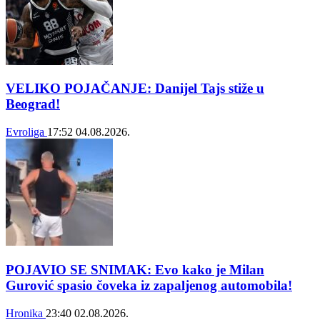
VELIKO POJAČANJE: Danijel Tajs stiže u
Beograd!
Evroliga
17:52
04.08.2026.
POJAVIO SE SNIMAK: Evo kako je Milan
Gurović spasio čoveka iz zapaljenog automobila!
Hronika
23:40
02.08.2026.