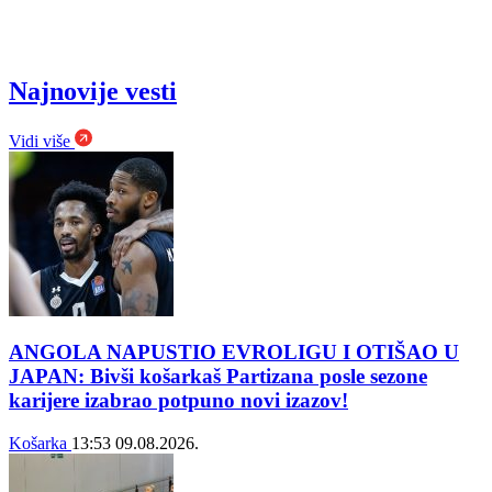
Najnovije vesti
Vidi više
ANGOLA NAPUSTIO EVROLIGU I OTIŠAO U
JAPAN: Bivši košarkaš Partizana posle sezone
karijere izabrao potpuno novi izazov!
Košarka
13:53
09.08.2026.