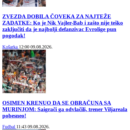
ZVEZDA DOBILA ČOVEKA ZA NAJTEŽE
ZADATKE: Ko je Nik Vajler-Bab i zašto nije teško
zaključiti da je najbolji defanzivac Evrolige pun
pogodak!
Košarka
12:00
09.08.2026.
OSIMEN KRENUO DA SE OBRAČUNA SA
MURINJOM: Saigrači ga odvlačili, trener Viljareala
pobesneo!
Fudbal
11:43
09.08.2026.