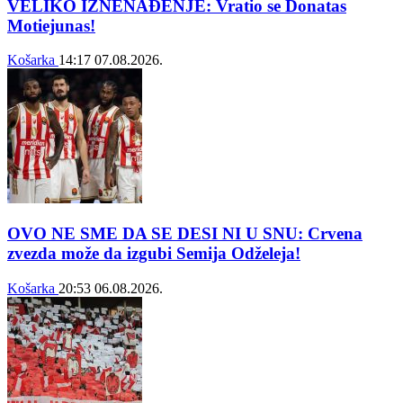
VELIKO IZNENAĐENJE: Vratio se Donatas
Motiejunas!
Košarka
14:17
07.08.2026.
OVO NE SME DA SE DESI NI U SNU: Crvena
zvezda može da izgubi Semija Odželeja!
Košarka
20:53
06.08.2026.