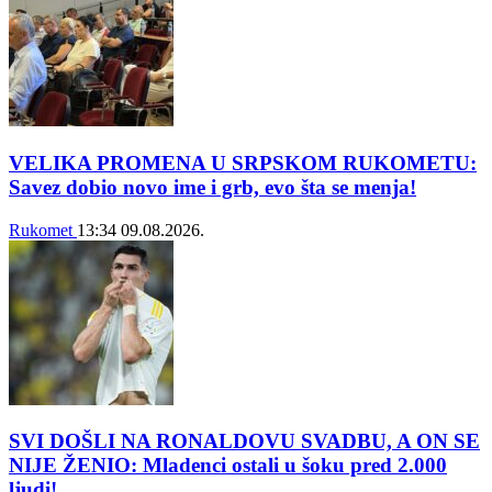
VELIKA PROMENA U SRPSKOM RUKOMETU:
Savez dobio novo ime i grb, evo šta se menja!
Rukomet
13:34
09.08.2026.
SVI DOŠLI NA RONALDOVU SVADBU, A ON SE
NIJE ŽENIO: Mladenci ostali u šoku pred 2.000
ljudi!