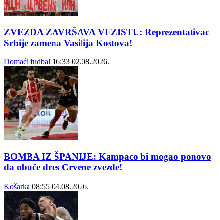
ZVEZDA ZAVRŠAVA VEZISTU: Reprezentativac
Srbije zamena Vasilija Kostova!
Domaći fudbal
16:33
02.08.2026.
BOMBA IZ ŠPANIJE: Kampaco bi mogao ponovo
da obuče dres Crvene zvezde!
Košarka
08:55
04.08.2026.