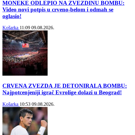
MONEKE ODLEPIO NA ZVEZDINU BOMBU:
Video novi potpis u crveno-belom i odmah se
oglasio!
Košarka
11:09
09.08.2026.
CRVENA ZVEZDA JE DETONIRALA BOMBU:
Najpotcenjeniji igrač Evrolige dolazi u Beograd!
Košarka
10:53
09.08.2026.