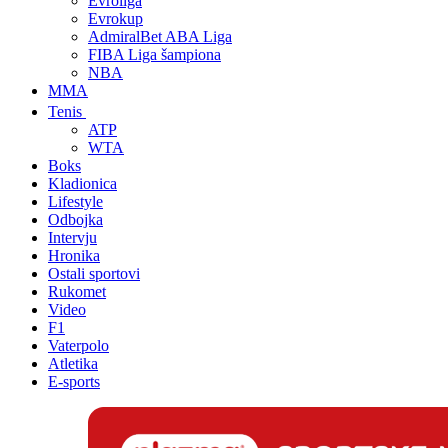
Evroliga
Evrokup
AdmiralBet ABA Liga
FIBA Liga šampiona
NBA
MMA
Tenis
ATP
WTA
Boks
Kladionica
Lifestyle
Odbojka
Intervju
Hronika
Ostali sportovi
Rukomet
Video
F1
Vaterpolo
Atletika
E-sports