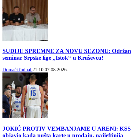
SUDIJE SPREMNE ZA NOVU SEZONU: Održan
seminar Srpske lige „Istok“ u Kruševcu!
Domaći fudbal
21:10
07.08.2026.
JOKIĆ PROTIV VEMBANJAME U ARENI: KSS
objavio kada pušta karte u prodaju, najjeftinija