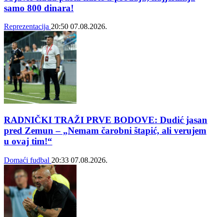
samo 800 dinara!
Reprezentacija
20:50
07.08.2026.
RADNIČKI TRAŽI PRVE BODOVE: Dudić jasan
pred Zemun – „Nemam čarobni štapić, ali verujem
u ovaj tim!“
Domaći fudbal
20:33
07.08.2026.