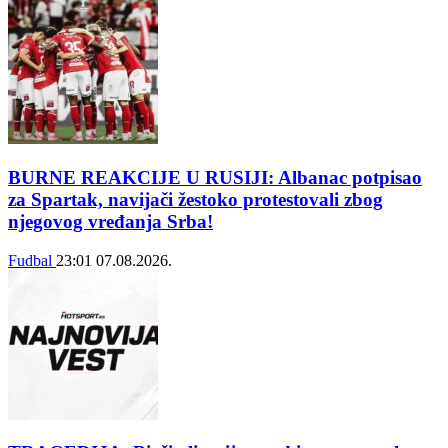
BURNE REAKCIJE U RUSIJI: Albanac potpisao
za Spartak, navijači žestoko protestovali zbog
njegovog vređanja Srba!
Fudbal
23:01
07.08.2026.