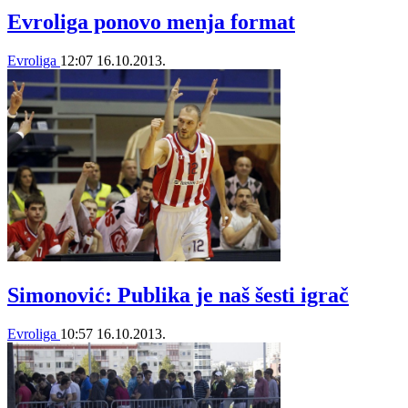
Evroliga ponovo menja format
Evroliga
12:07
16.10.2013.
Simonović: Publika je naš šesti igrač
Evroliga
10:57
16.10.2013.