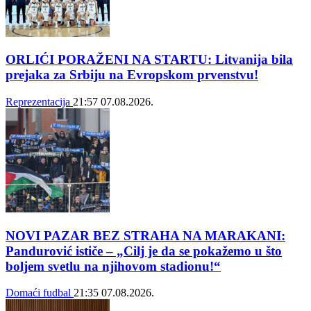
ORLIĆI PORAŽENI NA STARTU: Litvanija bila
prejaka za Srbiju na Evropskom prvenstvu!
Reprezentacija
21:57
07.08.2026.
NOVI PAZAR BEZ STRAHA NA MARAKANI:
Pandurović ističe – „Cilj je da se pokažemo u što
boljem svetlu na njihovom stadionu!“
Domaći fudbal
21:35
07.08.2026.