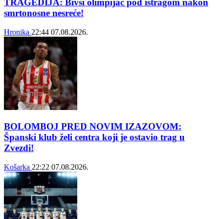
TRAGEDIJA: Bivši olimpijac pod istragom nakon
smrtonosne nesreće!
Hronika
22:44
07.08.2026.
BOLOMBOJ PRED NOVIM IZAZOVOM:
Španski klub želi centra koji je ostavio trag u
Zvezdi!
Košarka
22:22
07.08.2026.