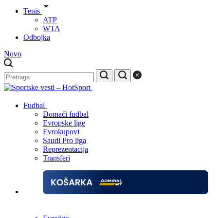
Tenis
ATP
WTA
Odbojka
Novo
Fudbal
Domaći fudbal
Evropske lige
Evrokupovi
Saudi Pro liga
Reprezentacija
Transferi