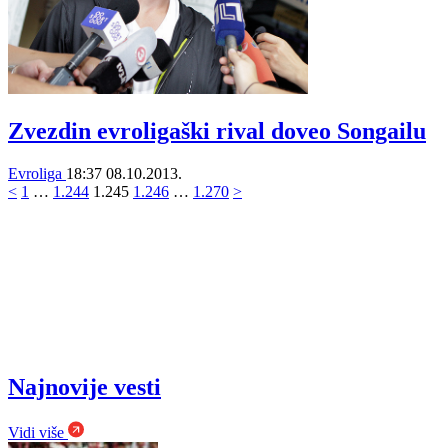
Zvezdin evroligaški rival doveo Songailu
Evroliga
18:37
08.10.2013.
<
1
…
1.244
1.245
1.246
…
1.270
>
Najnovije vesti
Vidi više