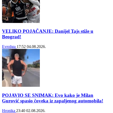
VELIKO POJAČANJE: Danijel Tajs stiže u
Beograd!
Evroliga
17:52
04.08.2026.
POJAVIO SE SNIMAK: Evo kako je Milan
Gurović spasio čoveka iz zapaljenog automobila!
Hronika
23:40
02.08.2026.