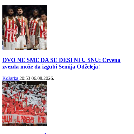
OVO NE SME DA SE DESI NI U SNU: Crvena
zvezda može da izgubi Semija Odželeja!
Košarka
20:53
06.08.2026.