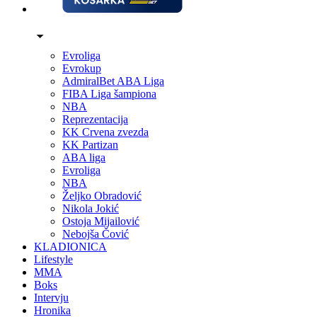
Evroliga
Evrokup
AdmiralBet ABA Liga
FIBA Liga šampiona
NBA
Reprezentacija
KK Crvena zvezda
KK Partizan
ABA liga
Evroliga
NBA
Željko Obradović
Nikola Jokić
Ostoja Mijailović
Nebojša Čović
KLADIONICA
Lifestyle
MMA
Boks
Intervju
Hronika