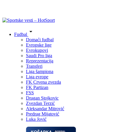
Fudbal
Domaći fudbal
Evropske lige
Evrokupovi
Saudi Pro liga
Reprezentacija
Transferi
Liga šampiona
Liga evrope
FK Crvena zvezda
FK Partizan
FSS
Dragan Stojkovic
Zvezdan Terzić
Aleksandar Mitrović
Predrag Mijatović
Luka Jović