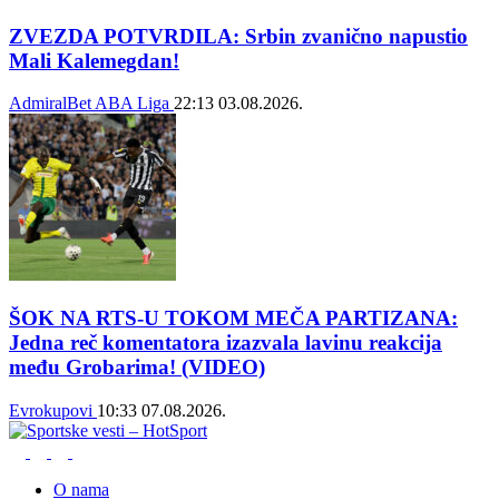
ZVEZDA POTVRDILA: Srbin zvanično napustio
Mali Kalemegdan!
AdmiralBet ABA Liga
22:13
03.08.2026.
ŠOK NA RTS-U TOKOM MEČA PARTIZANA:
Jedna reč komentatora izazvala lavinu reakcija
među Grobarima! (VIDEO)
Evrokupovi
10:33
07.08.2026.
O nama