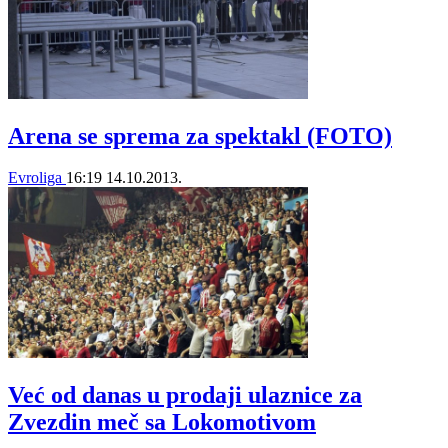
Arena se sprema za spektakl (FOTO)
Evroliga
16:19
14.10.2013.
Već od danas u prodaji ulaznice za
Zvezdin meč sa Lokomotivom