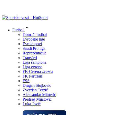
Fudbal
Domaći fudbal
Evropske lige
Evrokupovi
Saudi Pro liga
Reprezentacija
Transferi
Liga šampiona
Liga evrope
FK Crvena zvezda
FK Partizan
FSS
Dragan Stojkovic
Zvezdan Terzić
Aleksandar Mitrović
Predrag Mijatović
Luka Jović