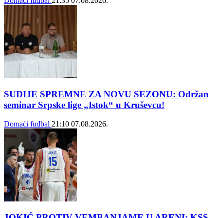
Domaći fudbal
21:35
07.08.2026.
SUDIJE SPREMNE ZA NOVU SEZONU: Održan
seminar Srpske lige „Istok“ u Kruševcu!
Domaći fudbal
21:10
07.08.2026.
JOKIĆ PROTIV VEMBANJAME U ARENI: KSS