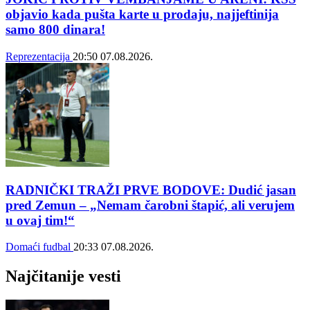
objavio kada pušta karte u prodaju, najjeftinija
samo 800 dinara!
Reprezentacija
20:50
07.08.2026.
RADNIČKI TRAŽI PRVE BODOVE: Dudić jasan
pred Zemun – „Nemam čarobni štapić, ali verujem
u ovaj tim!“
Domaći fudbal
20:33
07.08.2026.
Najčitanije vesti