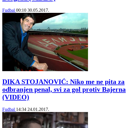
Fudbal
00:10
30.05.2017.
DIKA STOJANOVIĆ: Niko me ne pita za
odbranjen penal, svi za gol protiv Bajerna
(VIDEO)
Fudbal
14:34
24.01.2017.