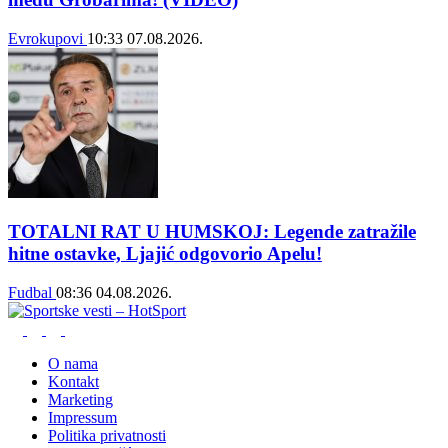
Evrokupovi
10:33
07.08.2026.
TOTALNI RAT U HUMSKOJ: Legende zatražile
hitne ostavke, Ljajić odgovorio Apelu!
Fudbal
08:36
04.08.2026.
O nama
Kontakt
Marketing
Impressum
Politika privatnosti