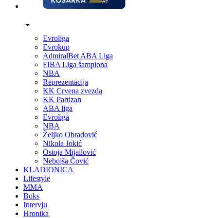
Evroliga
Evrokup
AdmiralBet ABA Liga
FIBA Liga šampiona
NBA
Reprezentacija
KK Crvena zvezda
KK Partizan
ABA liga
Evroliga
NBA
Željko Obradović
Nikola Jokić
Ostoja Mijailović
Nebojša Čović
KLADIONICA
Lifestyle
MMA
Boks
Intervju
Hronika