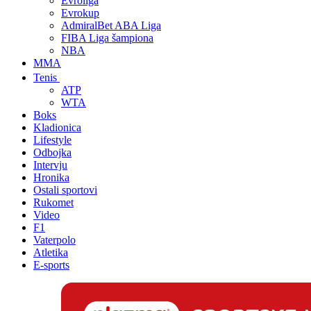
Evroliga
Evrokup
AdmiralBet ABA Liga
FIBA Liga šampiona
NBA
MMA
Tenis
ATP
WTA
Boks
Kladionica
Lifestyle
Odbojka
Intervju
Hronika
Ostali sportovi
Rukomet
Video
F1
Vaterpolo
Atletika
E-sports