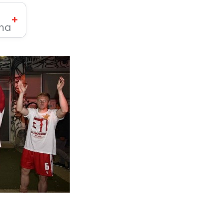
+
ima