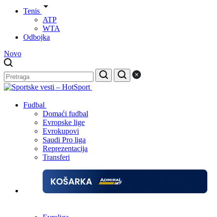
Tenis
ATP
WTA
Odbojka
Novo
Fudbal
Domaći fudbal
Evropske lige
Evrokupovi
Saudi Pro liga
Reprezentacija
Transferi