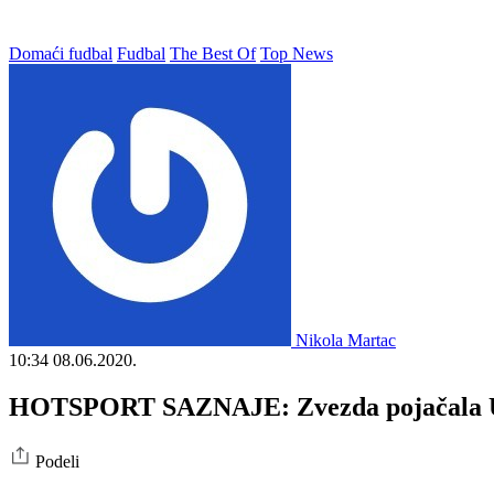
Domaći fudbal
Fudbal
The Best Of
Top News
Nikola Martac
10:34
08.06.2020.
HOTSPORT SAZNAJE: Zvezda pojačala Upr
Podeli