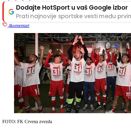
Dodajte HotSport u vaš Google izbor
Prati najnovije sportske vesti među prv
4
komentari
FOTO: FK Crvena zvezda