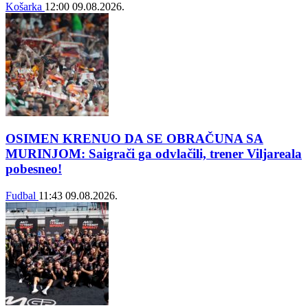
Košarka
12:00
09.08.2026.
OSIMEN KRENUO DA SE OBRAČUNA SA
MURINJOM: Saigrači ga odvlačili, trener Viljareala
pobesneo!
Fudbal
11:43
09.08.2026.