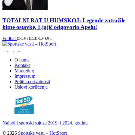
TOTALNI RAT U HUMSKOJ: Legende zatražile
hitne ostavke, Ljajić odgovorio Apelu!
Fudbal
08:36
04.08.2026.
O nama
Kontakt
Marketing
Impressum
Politika privatnosti
Uslovi korišćenja
Najbolji sportski sajt za 2019. i 2024. godinu
© 2026
Sportske vesti – HotSport