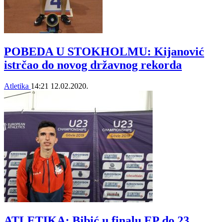
POBEDA U STOKHOLMU: Kijanović
istrčao do novog državnog rekorda
Atletika
14:21
12.02.2020.
ATLETIKA: Bibić u finalu EP do 23