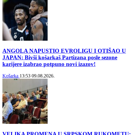
ANGOLA NAPUSTIO EVROLIGU I OTIŠAO U
JAPAN: Bivši košarkaš Partizana posle sezone
karijere izabrao potpuno novi izazov!
Košarka
13:53
09.08.2026.
VELIKA PROMENA U SRPSKOM RUKOMETU: