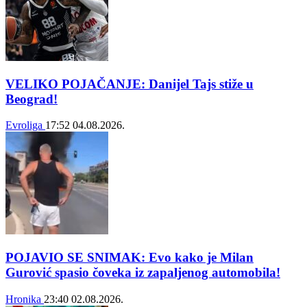
VELIKO POJAČANJE: Danijel Tajs stiže u
Beograd!
Evroliga
17:52
04.08.2026.
POJAVIO SE SNIMAK: Evo kako je Milan
Gurović spasio čoveka iz zapaljenog automobila!
Hronika
23:40
02.08.2026.