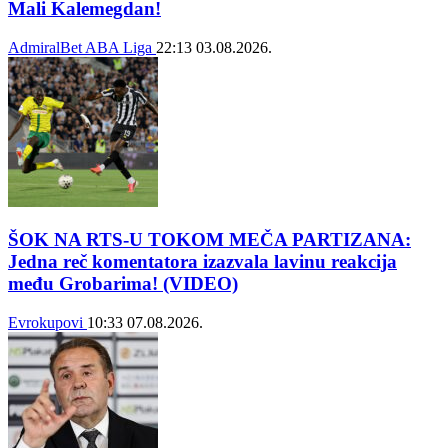
Mali Kalemegdan!
AdmiralBet ABA Liga
22:13
03.08.2026.
ŠOK NA RTS-U TOKOM MEČA PARTIZANA:
Jedna reč komentatora izazvala lavinu reakcija
među Grobarima! (VIDEO)
Evrokupovi
10:33
07.08.2026.