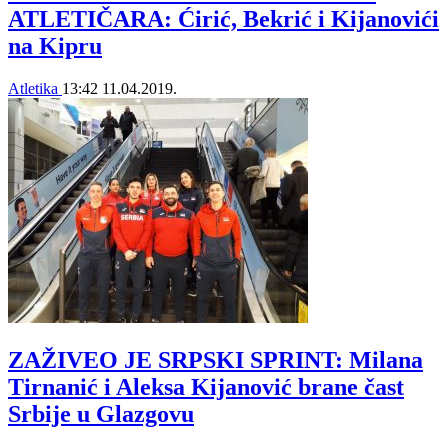
ATLETIČARA: Ćirić, Bekrić i Kijanovići
na Kipru
Atletika
13:42
11.04.2019.
ZAŽIVEO JE SRPSKI SPRINT: Milana
Tirnanić i Aleksa Kijanović brane čast
Srbije u Glazgovu