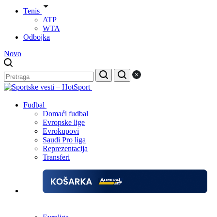
Tenis
ATP
WTA
Odbojka
Novo
Fudbal
Domaći fudbal
Evropske lige
Evrokupovi
Saudi Pro liga
Reprezentacija
Transferi