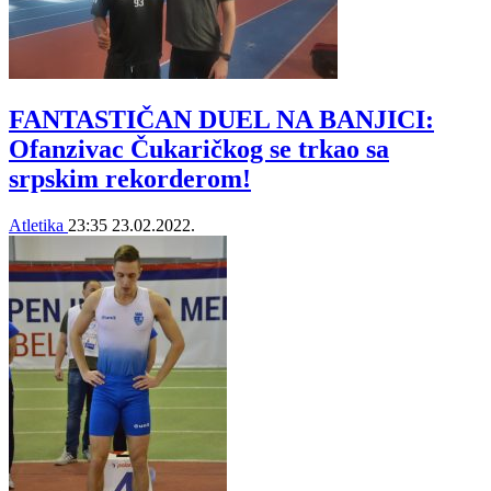
FANTASTIČAN DUEL NA BANJICI:
Ofanzivac Čukaričkog se trkao sa
srpskim rekorderom!
Atletika
23:35
23.02.2022.