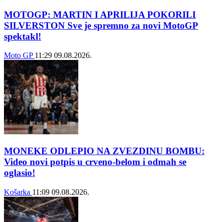
MOTOGP: MARTIN I APRILIJA POKORILI
SILVERSTON Sve je spremno za novi MotoGP
spektakl!
Moto GP
11:29
09.08.2026.
MONEKE ODLEPIO NA ZVEZDINU BOMBU:
Video novi potpis u crveno-belom i odmah se
oglasio!
Košarka
11:09
09.08.2026.