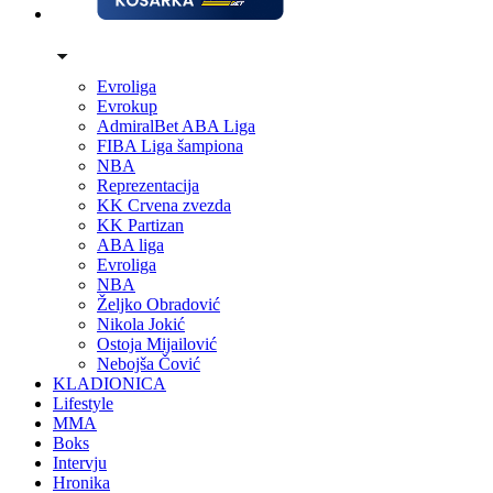
Evroliga
Evrokup
AdmiralBet ABA Liga
FIBA Liga šampiona
NBA
Reprezentacija
KK Crvena zvezda
KK Partizan
ABA liga
Evroliga
NBA
Željko Obradović
Nikola Jokić
Ostoja Mijailović
Nebojša Čović
KLADIONICA
Lifestyle
MMA
Boks
Intervju
Hronika