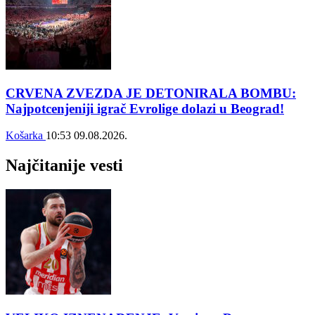
CRVENA ZVEZDA JE DETONIRALA BOMBU:
Najpotcenjeniji igrač Evrolige dolazi u Beograd!
Košarka
10:53
09.08.2026.
Najčitanije vesti