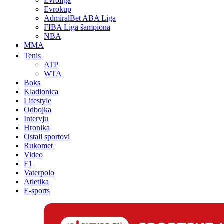
Evroliga
Evrokup
AdmiralBet ABA Liga
FIBA Liga šampiona
NBA
MMA
Tenis
ATP
WTA
Boks
Kladionica
Lifestyle
Odbojka
Intervju
Hronika
Ostali sportovi
Rukomet
Video
F1
Vaterpolo
Atletika
E-sports