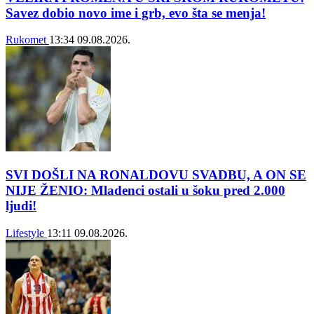
Savez dobio novo ime i grb, evo šta se menja!
Rukomet
13:34
09.08.2026.
SVI DOŠLI NA RONALDOVU SVADBU, A ON SE
NIJE ŽENIO: Mladenci ostali u šoku pred 2.000
ljudi!
Lifestyle
13:11
09.08.2026.