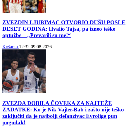
ZVEZDIN LJUBIMAC OTVORIO DUŠU POSLE
DESET GODINA: Hvalio Tajsa, pa izneo teške
optužbe – „Prevarili su me!“
Košarka
12:32
09.08.2026.
ZVEZDA DOBILA ČOVEKA ZA NAJTEŽE
ZADATKE: Ko je Nik Vajler-Bab i zašto nije teško
zaključiti da je najbolji defanzivac Evrolige pun
pogodak!