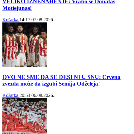
VELIKO IZNENAĐENJE: Vratio se Donatas
Motiejunas!
Košarka
14:17
07.08.2026.
OVO NE SME DA SE DESI NI U SNU: Crvena
zvezda može da izgubi Semija Odželeja!
Košarka
20:53
06.08.2026.