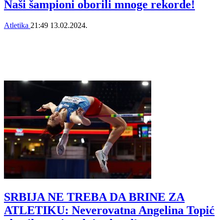
Naši šampioni oborili mnoge rekorde!
Atletika
21:49
13.02.2024.
SRBIJA NE TREBA DA BRINE ZA
ATLETIKU: Neverovatna Angelina Topić