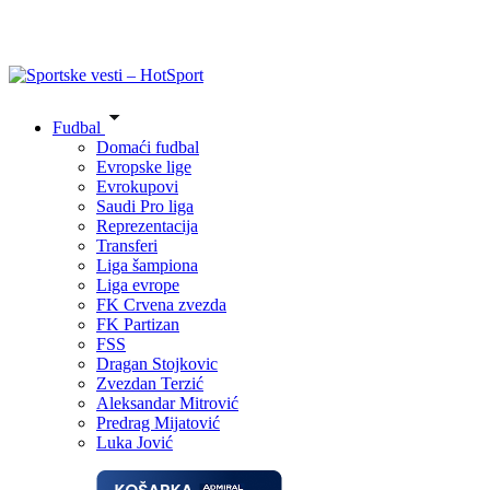
Fudbal
Domaći fudbal
Evropske lige
Evrokupovi
Saudi Pro liga
Reprezentacija
Transferi
Liga šampiona
Liga evrope
FK Crvena zvezda
FK Partizan
FSS
Dragan Stojkovic
Zvezdan Terzić
Aleksandar Mitrović
Predrag Mijatović
Luka Jović