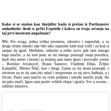
Kako si se snašao kao tinejdžer kada si prešao iz Partizanove
omladinske škole u grčki Ergotelis i kakva su tvoja sećanja na
taj prvi inostrani angažman?
NS:
Pre svega, jedna velika promena, iskustvo i napredak, a sa
druge strane nikako nije bilo lako napustiti klub koji voliš i za koji si
sanjao da igraš. Međutim, odlazim u nešto novo gde sam mnogo
toga naučio, a na tom putu su mi mnogo pomogli moja porodica,
ljudi oko mene i momci sa kojima sam tamo igrao i provodio vreme
– Borislav Jovanović, Bojan Šaranov, Vladimir Đilas, Željko
Kalajdžić, Mirnes Šišić, kao i drugi. Zaista su mi dosta pomogli, s
obzirom na to da sam bio mlad i nespreman za taj nivo fudbala, a i
života. Puno sam naučio na svim poljima i takođe naučio jezik, što
mi jako znači. Igrao sam protiv velikih ekipa i igrača. Sve u svemu –
odlično iskustvo.