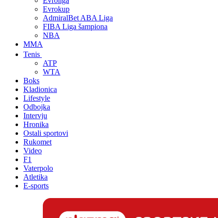
Evroliga
Evrokup
AdmiralBet ABA Liga
FIBA Liga šampiona
NBA
MMA
Tenis
ATP
WTA
Boks
Kladionica
Lifestyle
Odbojka
Intervju
Hronika
Ostali sportovi
Rukomet
Video
F1
Vaterpolo
Atletika
E-sports