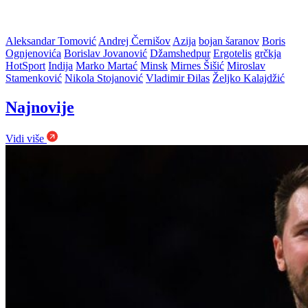
Aleksandar Tomović
Andrej Černišov
Azija
bojan šaranov
Boris
Ognjenovića
Borislav Jovanović
Džamshedpur
Ergotelis
grčkja
HotSport
Indija
Marko Martać
Minsk
Mirnes Šišić
Miroslav
Stamenković
Nikola Stojanović
Vladimir Đilas
Željko Kalajdžić
Najnovije
Vidi više