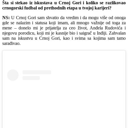
Šta si stekao iz iskustava u Crnoj Gori i koliko se razlikovao
crnogorski fudbal od prethodnih etapa u tvojoj karijeri?
NS:
U Crnoj Gori sam shvatio da vredim i da mogu više od onoga
gde se nalazim i statusa koji imam, ali mnogo važnije od toga za
mene – donelo mi je prijatelja za ceo život, Anđela Rudovića i
njegovu porodicu, koji mi je kasnije bio i saigrač u Inđiji. Zahvalan
sam na iskustvu u Crnoj Gori, kao i svima sa kojima sam tamo
sarađivao.