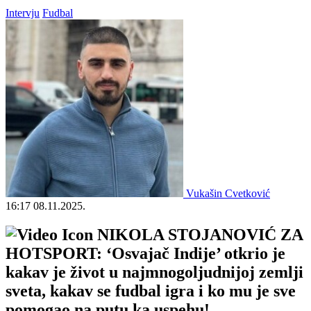
Intervju
Fudbal
Vukašin Cvetković
16:17
08.11.2025.
NIKOLA STOJANOVIĆ ZA
HOTSPORT: ‘Osvajač Indije’ otkrio je
kakav je život u najmnogoljudnijoj zemlji
sveta, kakav se fudbal igra i ko mu je sve
pomogao na putu ka uspehu!