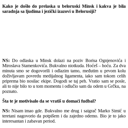
Kako je došlo do prelaska u beloruski Minsk i kakva je bila
saradnja sa ljudima i jezički izazovi u Belorusiji?
NS:
Do odlaska u Minsk dolazi na poziv Borisa Ognjenovića i
Miroslava Stamenkovića. Bukvalno niotkuda. Hoćeš – hoću. Za dva
minuta smo se dogovorili i odlazim tamo, međutim u prvom kolu
doživljavam povredu medijalnog ligamenta, iako sam tokom celih
priprema bio nosilac ekipe. Dogodi se taj peh. Vratio sam se posle,
ali to nije bilo to u tom momentu i odlučio sam da odem u Grčku, na
poznato.
Šta te je motivisalo da se vratiš u domaći fudbal?
NS:
Nisam imao gde. Bukvalno me drug i saigrač Marko Simić u
teretani nagovorio da potpišem i da zajedno odemo. Bio je to jako
interesantan i zabavan period.