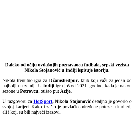
Daleko od očiju ovdašnjih poznavaoca fudbala, srpski vezista
Nikola Stojanović u Indiji ispisuje istoriju.
Nikola trenutno igra za
Džamshedpur
, klub koji važi za jedan od
najboljih u zemlji. U
Indiji
igra još od 2021. godine, kada je nakon
sezone u
Petrovcu,
otišao put
Azije.
U razgovoru za
HotSport
, Nikola Stojanović
detaljno je govorio o
svojoj karijeri. Kako i zašto je povlačio određene poteze u karijeri,
ali i koji su bili najveći izazovi.