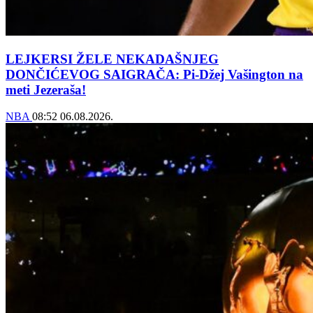
LEJKERSI ŽELE NEKADAŠNJEG
DONČIĆEVOG SAIGRAČA: Pi-Džej Vašington na
meti Jezeraša!
NBA
08:52
06.08.2026.