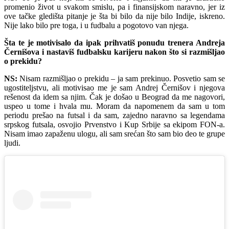
promenio život u svakom smislu, pa i finansijskom naravno, jer iz
ove tačke gledišta pitanje je šta bi bilo da nije bilo Indije, iskreno.
Nije lako bilo pre toga, i u fudbalu a pogotovo van njega.
Šta te je motivisalo da ipak prihvatiš ponudu trenera Andreja
Černišova i nastaviš fudbalsku karijeru nakon što si razmišljao
o prekidu?
NS:
Nisam razmišljao o prekidu – ja sam prekinuo. Posvetio sam se
ugostiteljstvu, ali motivisao me je sam Andrej Černišov i njegova
rešenost da idem sa njim. Čak je došao u Beograd da me nagovori,
uspeo u tome i hvala mu. Moram da napomenem da sam u tom
periodu prešao na futsal i da sam, zajedno naravno sa legendama
srpskog futsala, osvojio Prvenstvo i Kup Srbije sa ekipom FON-a.
Nisam imao zapaženu ulogu, ali sam srećan što sam bio deo te grupe
ljudi.