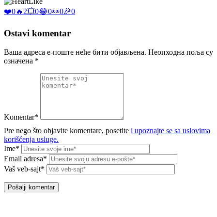
Like
❤️
0
🔥
2
💥
0
😂
0
👀
0
🎉
0
Ostavi komentar
Ваша адреса е-поште неће бити објављена.
Неопходна поља су
означена
*
Komentar*
Pre nego što objavite komentare, posetite
i upoznajte se sa uslovima
korišćenja usluge.
Ime*
Email adresa*
Vaš veb-sajt*