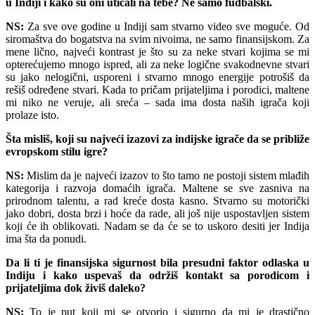
u Indiji i kako su oni uticali na tebe? Ne samo fudbalski.
NS:
Za sve ove godine u Indiji sam stvarno video sve moguće. Od
siromaštva do bogatstva na svim nivoima, ne samo finansijskom. Za
mene lično, najveći kontrast je što su za neke stvari kojima se mi
opterećujemo mnogo ispred, ali za neke logične svakodnevne stvari
su jako nelogični, usporeni i stvarno mnogo energije potrošiš da
rešiš određene stvari. Kada to pričam prijateljima i porodici, maltene
mi niko ne veruje, ali sreća – sada ima dosta naših igrača koji
prolaze isto.
Šta misliš, koji su najveći izazovi za indijske igrače da se približe
evropskom stilu igre?
NS:
Mislim da je najveći izazov to što tamo ne postoji sistem mlađih
kategorija i razvoja domaćih igrača. Maltene se sve zasniva na
prirodnom talentu, a rad kreće dosta kasno. Stvarno su motorički
jako dobri, dosta brzi i hoće da rade, ali još nije uspostavljen sistem
koji će ih oblikovati. Nadam se da će se to uskoro desiti jer Indija
ima šta da ponudi.
Da li ti je finansijska sigurnost bila presudni faktor odlaska u
Indiju i kako uspevaš da održiš kontakt sa porodicom i
prijateljima dok živiš daleko?
NS:
To je put koji mi se otvorio i sigurno da mi je drastično