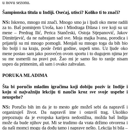
u novu sezonu.
Šampionska titula u Indiji. Osećaj, utisci? Koliko ti to znači?
NS:
Iskreno, mnogo mi znači. Mnogo smo ja i ljudi oko mene radili
za to. Baš pominjem Uroša, kao i Miodraga Đilasa i sve koji su uz
mene – Predrag Ilić, Perica Stančeski, Ostoja Stjepanović, Jakov
Dimitrijević, da ne nabrajam sad sve. Moja majka Ivana, porodica i
prijatelji su mi mnogo pomogli. Menjali su mnogo toga da bih bio
što bolji i na kraju, posle četiri godine, uspeli smo. Uz ljude oko
mene postao sam jako posvećen ovom sportu i to dugujem njima jer
su me usmerili na pravi put. Žao mi je samo što to ranije nisam
uspeo da primenim, ali sam i ovako zahvalan.
PORUKA MLADIMA
Šta bi poručio mladim igračima koji dobiju poziv iz Indije i
koju si najvažniju lekciju ti naučio kroz sve svoje uspehe i
neuspehe?
NS:
Poručio bih im da je to mesto gde možeš sebi da napraviš i
organizuješ život. Da napraviš ime i ostaviš trag. Ukoliko
prepoznaju da je evropska karijera nedostižna, možda baš Indija
može da bude njihov put. Mi se trudimo da vrata držimo otvorena i
da naši momci mogu da dođu tamo i naprave nešto. Lekcija bi bila –