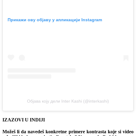
Прикажи ову објаву у апликацији Instagram
Објава коју дели Inter Kashi (@interkashi)
IZAZOVI U INDIJI
Možeš li da navedeš konkretne primere kontrasta koje si video