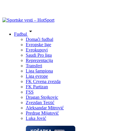
Fudbal
Domaći fudbal
Evropske lige
Evrokupovi
Saudi Pro liga
Reprezentacija
Transferi
Liga šampiona
Liga evrope
FK Crvena zvezda
FK Partizan
FSS
Dragan Stojkovic
Zvezdan Terzić
Aleksandar Mitrović
Predrag Mijatović
Luka Jović