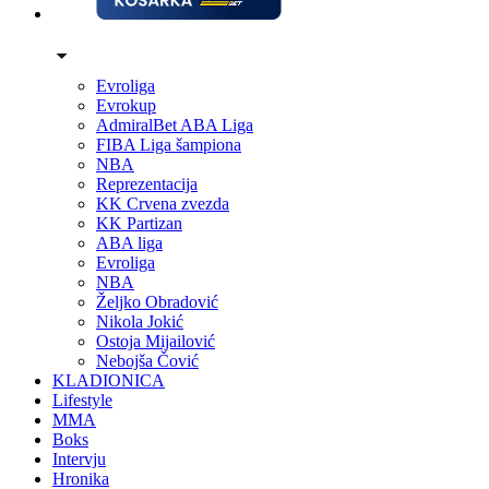
Evroliga
Evrokup
AdmiralBet ABA Liga
FIBA Liga šampiona
NBA
Reprezentacija
KK Crvena zvezda
KK Partizan
ABA liga
Evroliga
NBA
Željko Obradović
Nikola Jokić
Ostoja Mijailović
Nebojša Čović
KLADIONICA
Lifestyle
MMA
Boks
Intervju
Hronika