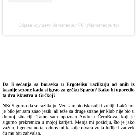
Објава коју дели Jamshedpur FC (@jamshedpurfc)
Da li sećanja sa boravka u Ergotelisu razlikuju od onih iz
kasnije sezone kada si igrao za grčku Spartu? Kako bi uporedio
ta dva iskustva u Grčkoj?
NS:
Sigurno da se razlikuju. Već sam bio iskusniji i zreliji. Lakše mi
je bilo jer sam znao jezik, ali teže sa druge strane jer klub nije bio u
dobroj situaciji. Tamo sam upoznao Andreja Černišova, koji je
sigurno prekretnica u mojoj karijeri. Menja mi poziciju, što je jako
važno, i generalno taj odnos mi kasnije otvara vrata Inđije i zauvek
ću mu biti zahvalan.