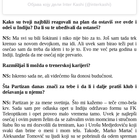
Објава коју дели Inter Kashi (@interkashi)
Kako su tvoji najbliži reagovali na plan da ostaviš sve ovde i
odeš u Indiju? Da li su te ubeđivali da ostaneš?
NS:
Ma svi su bili šokirani i niko nije bio za to. Još sam tada tek
krenuo sa novom devojkom, ma idi. Ali uvek sam birao teži put i
osećao sam da treba da idem i to je to. Evo me već peta godina u
Indiji. Izgleda da me osećaj nije prevario.
Razmišljaš li možda o trenerskoj karijeri?
NS:
Iskreno sada ne, ali videćemo šta donosi budućnost.
Šta Partizan danas znači za tebe i da li i dalje pratiš klub i
dešavanja u njemu?
NS:
Partizan je za mene svetinja. Što mi kažemo – teče crno-bela
krv. Sada sam pre odlaska opet u Indiju održavao formu sa FK
Teleoptikom i opet proveo malo vremena tamo. Uvek je najlepši
osećaj i ovim putem želim da se zahvalim svim momcima i stručnom
štabu što su mi dozvolili da treniram, kao i Urošu Medjedoviću koji
svaki dan brine o meni i mom telu. Takođe, Marko Martać i
Aleksandar Tomović su ljudi koji su se pobrinuli da odem spreman