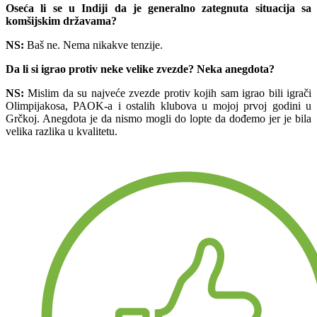
Oseća li se u Indiji da je generalno zategnuta situacija sa
komšijskim državama?
NS:
Baš ne. Nema nikakve tenzije.
Da li si igrao protiv neke velike zvezde? Neka anegdota?
NS:
Mislim da su najveće zvezde protiv kojih sam igrao bili igrači
Olimpijakosa, PAOK-a i ostalih klubova u mojoj prvoj godini u
Grčkoj. Anegdota je da nismo mogli do lopte da dođemo jer je bila
velika razlika u kvalitetu.