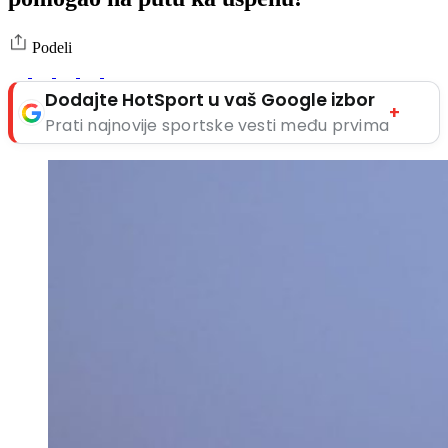
Podeli
Dodajte HotSport u vaš Google izbor
+
Prati najnovije sportske vesti među prvima