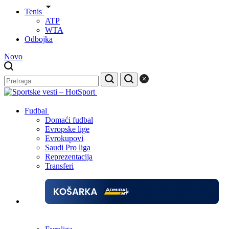
Tenis
ATP
WTA
Odbojka
Novo
Fudbal
Domaći fudbal
Evropske lige
Evrokupovi
Saudi Pro liga
Reprezentacija
Transferi