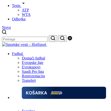
Tenis
ATP
WTA
Odbojka
Novo
Fudbal
Domaći fudbal
Evropske lige
Evrokupovi
Saudi Pro liga
Reprezentacija
Transferi