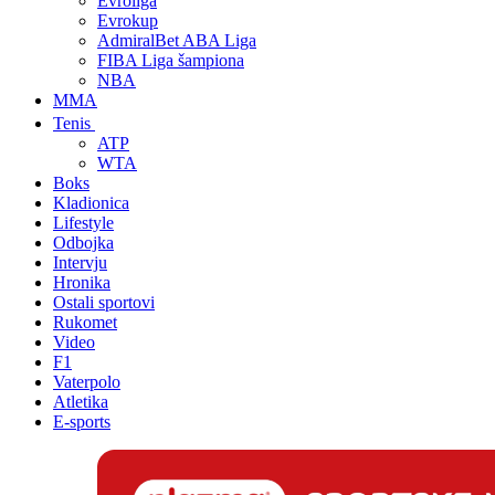
Evroliga
Evrokup
AdmiralBet ABA Liga
FIBA Liga šampiona
NBA
MMA
Tenis
ATP
WTA
Boks
Kladionica
Lifestyle
Odbojka
Intervju
Hronika
Ostali sportovi
Rukomet
Video
F1
Vaterpolo
Atletika
E-sports