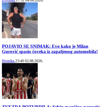
Evroliga
17:52
04.08.2026.
POJAVIO SE SNIMAK: Evo kako je Milan
Gurović spasio čoveka iz zapaljenog automobila!
Hronika
23:40
02.08.2026.
ZVEZDA POTVRDILA: Srbin zvanično napustio