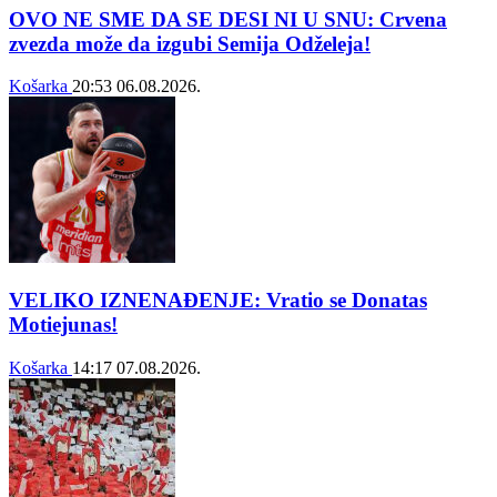
OVO NE SME DA SE DESI NI U SNU: Crvena
zvezda može da izgubi Semija Odželeja!
Košarka
20:53
06.08.2026.
VELIKO IZNENAĐENJE: Vratio se Donatas
Motiejunas!
Košarka
14:17
07.08.2026.