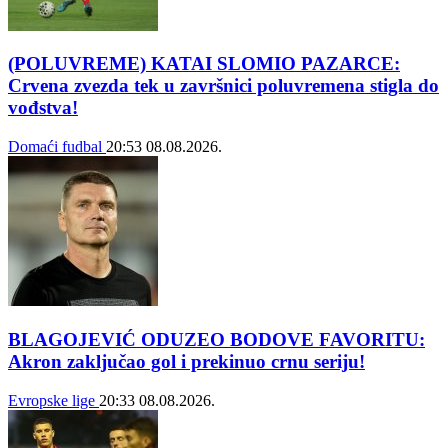
(POLUVREME) KATAI SLOMIO PAZARCE:
Crvena zvezda tek u završnici poluvremena stigla do
vođstva!
Domaći fudbal
20:53
08.08.2026.
BLAGOJEVIĆ ODUZEO BODOVE FAVORITU:
Akron zaključao gol i prekinuo crnu seriju!
Evropske lige
20:33
08.08.2026.