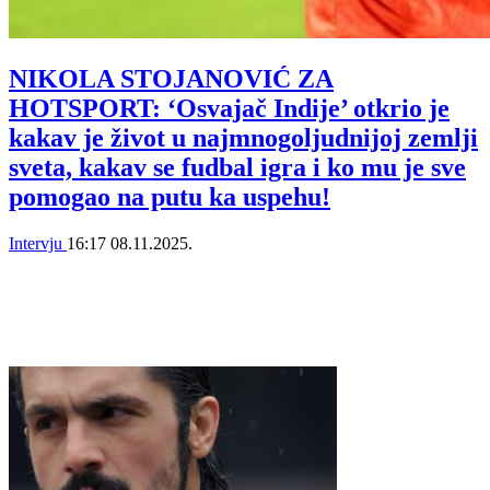
NIKOLA STOJANOVIĆ ZA
HOTSPORT: ‘Osvajač Indije’ otkrio je
kakav je život u najmnogoljudnijoj zemlji
sveta, kakav se fudbal igra i ko mu je sve
pomogao na putu ka uspehu!
Intervju
16:17
08.11.2025.