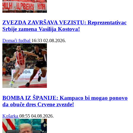
ZVEZDA ZAVRŠAVA VEZISTU: Reprezentativac
Srbije zamena Vasilija Kostova!
Domaći fudbal
16:33
02.08.2026.
BOMBA IZ ŠPANIJE: Kampaco bi mogao ponovo
da obuče dres Crvene zvezde!
Košarka
08:55
04.08.2026.