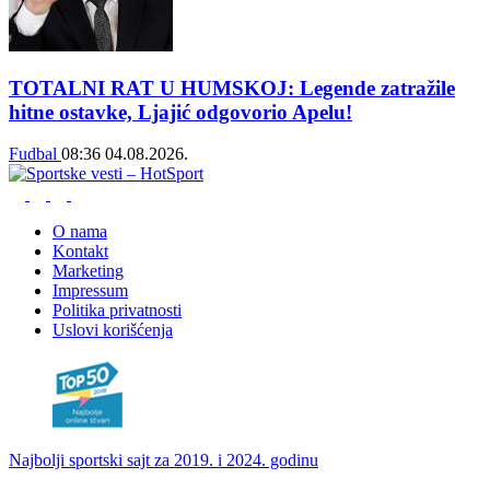
TOTALNI RAT U HUMSKOJ: Legende zatražile
hitne ostavke, Ljajić odgovorio Apelu!
Fudbal
08:36
04.08.2026.
O nama
Kontakt
Marketing
Impressum
Politika privatnosti
Uslovi korišćenja
Najbolji sportski sajt za 2019. i 2024. godinu