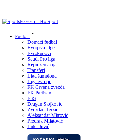
Fudbal
Domaći fudbal
Evropske lige
Evrokupovi
Saudi Pro liga
Reprezentacija
Transferi
Liga šampiona
Liga evrope
FK Crvena zvezda
FK Partizan
FSS
Dragan Stojkovic
Zvezdan Terzić
Aleksandar Mitrović
Predrag Mijatović
Luka Jović