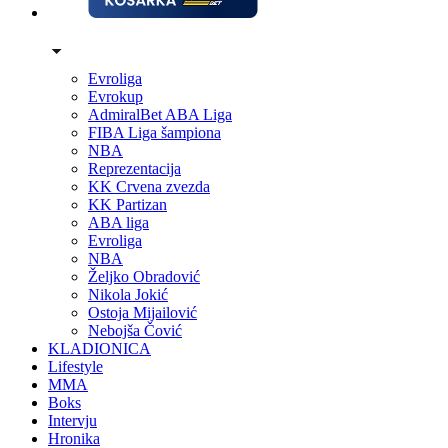
Evroliga
Evrokup
AdmiralBet ABA Liga
FIBA Liga šampiona
NBA
Reprezentacija
KK Crvena zvezda
KK Partizan
ABA liga
Evroliga
NBA
Željko Obradović
Nikola Jokić
Ostoja Mijailović
Nebojša Čović
KLADIONICA
Lifestyle
MMA
Boks
Intervju
Hronika