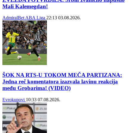
Mali Kalemegdan!
AdmiralBet ABA Liga
22:13
03.08.2026.
ŠOK NA RTS-U TOKOM MEČA PARTIZANA:
Jedna reč komentatora izazvala lavinu reakcija
među Grobarima! (VIDEO)
Evrokupovi
10:33
07.08.2026.