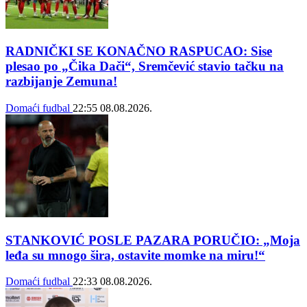
RADNIČKI SE KONAČNO RASPUCAO: Sise
plesao po „Čika Dači“, Sremčević stavio tačku na
razbijanje Zemuna!
Domaći fudbal
22:55
08.08.2026.
STANKOVIĆ POSLE PAZARA PORUČIO: „Moja
leđa su mnogo šira, ostavite momke na miru!“
Domaći fudbal
22:33
08.08.2026.