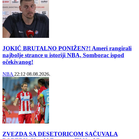
JOKIĆ BRUTALNO PONIŽEN?! Ameri rangirali
najbolje strance u istoriji NBA, Somborac ispod
očekivanog!
NBA
22:12
08.08.2026.
ZVEZDA SA DESETORICOM SAČUVALA