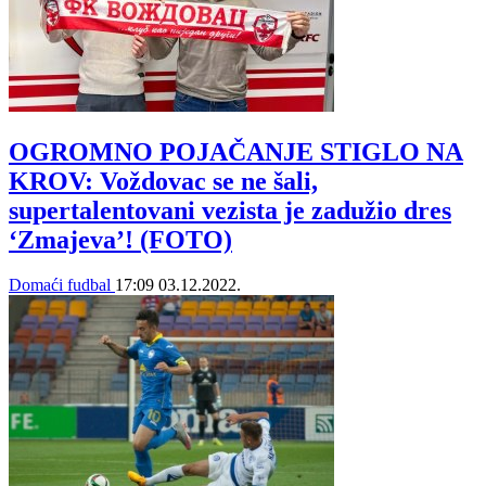
OGROMNO POJAČANJE STIGLO NA
KROV: Voždovac se ne šali,
supertalentovani vezista je zadužio dres
‘Zmajeva’! (FOTO)
Domaći fudbal
17:09
03.12.2022.