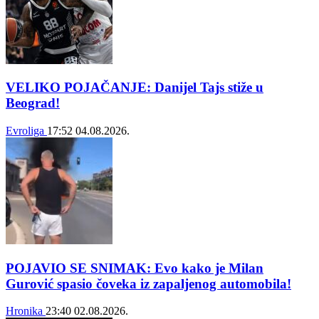
VELIKO POJAČANJE: Danijel Tajs stiže u
Beograd!
Evroliga
17:52
04.08.2026.
POJAVIO SE SNIMAK: Evo kako je Milan
Gurović spasio čoveka iz zapaljenog automobila!
Hronika
23:40
02.08.2026.