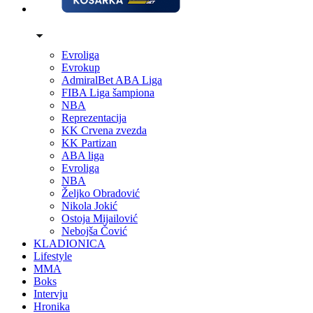
Evroliga
Evrokup
AdmiralBet ABA Liga
FIBA Liga šampiona
NBA
Reprezentacija
KK Crvena zvezda
KK Partizan
ABA liga
Evroliga
NBA
Željko Obradović
Nikola Jokić
Ostoja Mijailović
Nebojša Čović
KLADIONICA
Lifestyle
MMA
Boks
Intervju
Hronika