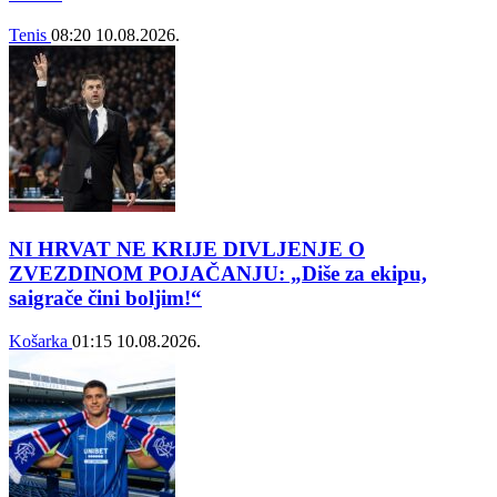
Tenis
08:20
10.08.2026.
NI HRVAT NE KRIJE DIVLJENJE O
ZVEZDINOM POJAČANJU: „Diše za ekipu,
saigrače čini boljim!“
Košarka
01:15
10.08.2026.