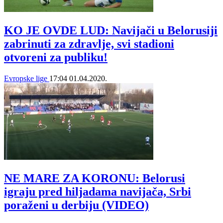
KO JE OVDE LUD: Navijači u Belorusiji
zabrinuti za zdravlje, svi stadioni
otvoreni za publiku!
Evropske lige
17:04
01.04.2020.
NE MARE ZA KORONU: Belorusi
igraju pred hiljadama navijača, Srbi
poraženi u derbiju (VIDEO)