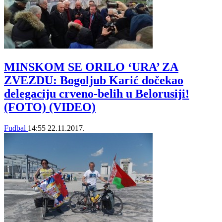
MINSKOM SE ORILO ‘URA’ ZA
ZVEZDU: Bogoljub Karić dočekao
delegaciju crveno-belih u Belorusiji!
(FOTO) (VIDEO)
Fudbal
14:55
22.11.2017.