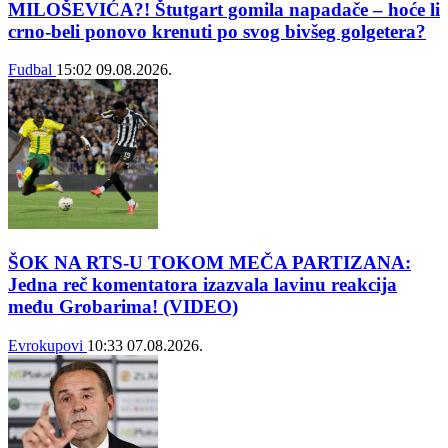
MILOŠEVIĆA?! Štutgart gomila napadače – hoće li
crno-beli ponovo krenuti po svog bivšeg golgetera?
Fudbal
15:02
09.08.2026.
ŠOK NA RTS-U TOKOM MEČA PARTIZANA:
Jedna reč komentatora izazvala lavinu reakcija
među Grobarima! (VIDEO)
Evrokupovi
10:33
07.08.2026.