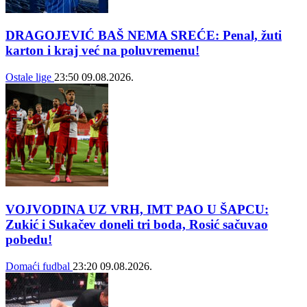
DRAGOJEVIĆ BAŠ NEMA SREĆE: Penal, žuti
karton i kraj već na poluvremenu!
Ostale lige
23:50
09.08.2026.
VOJVODINA UZ VRH, IMT PAO U ŠAPCU:
Zukić i Sukačev doneli tri boda, Rosić sačuvao
pobedu!
Domaći fudbal
23:20
09.08.2026.