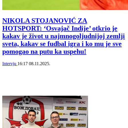
NIKOLA STOJANOVIĆ ZA
HOTSPORT: ‘Osvajač Indije’ otkrio je
kakav je život u najmnogoljudnijoj zemlji
sveta, kakav se fudbal igra i ko mu je sve
pomogao na putu ka uspehu!
Intervju
16:17
08.11.2025.