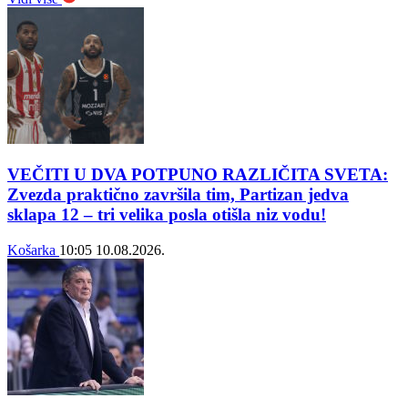
VEČITI U DVA POTPUNO RAZLIČITA SVETA:
Zvezda praktično završila tim, Partizan jedva
sklapa 12 – tri velika posla otišla niz vodu!
Košarka
10:05
10.08.2026.