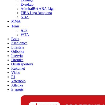
Evroliga
Evrokup
AdmiralBet ABA Liga
FIBA Liga šampiona
NBA
MMA
Tenis
ATP
WTA
Boks
Kladionica
Lifestyle
Odbojka
Intervju
Hronika
Ostali sportovi
Rukomet
Video
F1
Vaterpolo
Atletika
E-sports