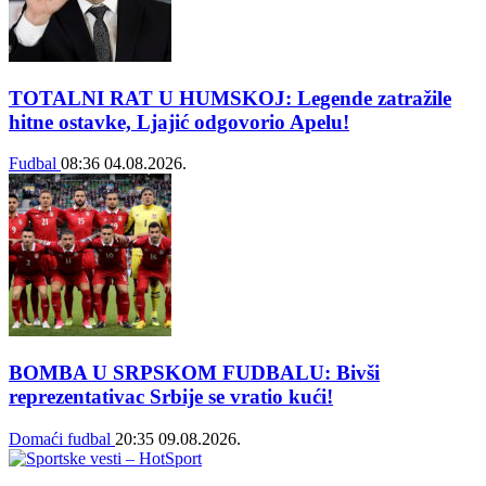
TOTALNI RAT U HUMSKOJ: Legende zatražile
hitne ostavke, Ljajić odgovorio Apelu!
Fudbal
08:36
04.08.2026.
BOMBA U SRPSKOM FUDBALU: Bivši
reprezentativac Srbije se vratio kući!
Domaći fudbal
20:35
09.08.2026.