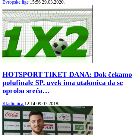
Evropske lige
15:56
29.03.2020.
HOTSPORT TIKET DANA: Dok čekamo
polufinale SP, uvek ima utakmica da se
oproba sreća…
Kladionica
12:14
09.07.2018.