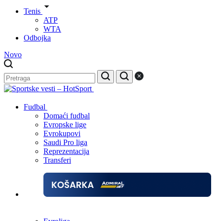
Tenis
ATP
WTA
Odbojka
Novo
Fudbal
Domaći fudbal
Evropske lige
Evrokupovi
Saudi Pro liga
Reprezentacija
Transferi