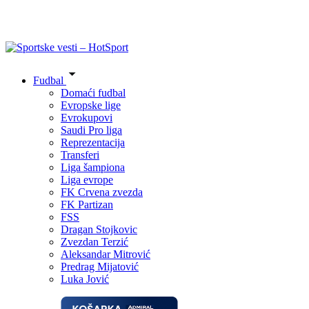
Fudbal
Domaći fudbal
Evropske lige
Evrokupovi
Saudi Pro liga
Reprezentacija
Transferi
Liga šampiona
Liga evrope
FK Crvena zvezda
FK Partizan
FSS
Dragan Stojkovic
Zvezdan Terzić
Aleksandar Mitrović
Predrag Mijatović
Luka Jović