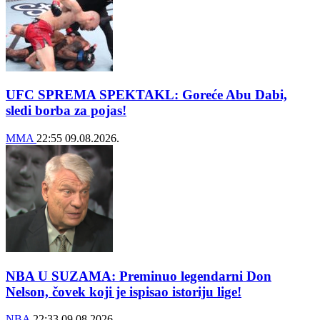
UFC SPREMA SPEKTAKL: Goreće Abu Dabi,
sledi borba za pojas!
MMA
22:55
09.08.2026.
NBA U SUZAMA: Preminuo legendarni Don
Nelson, čovek koji je ispisao istoriju lige!
NBA
22:33
09.08.2026.