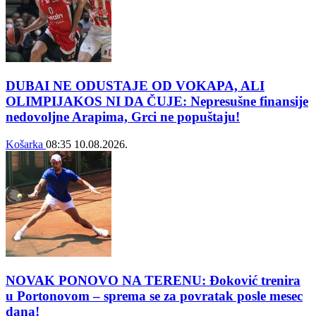
DUBAI NE ODUSTAJE OD VOKAPA, ALI
OLIMPIJAKOS NI DA ČUJE: Nepresušne finansije
nedovoljne Arapima, Grci ne popuštaju!
Košarka
08:35
10.08.2026.
NOVAK PONOVO NA TERENU: Đoković trenira
u Portonovom – sprema se za povratak posle mesec
dana!