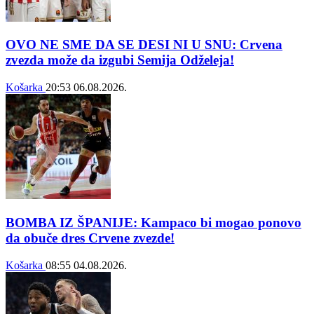
OVO NE SME DA SE DESI NI U SNU: Crvena
zvezda može da izgubi Semija Odželeja!
Košarka
20:53
06.08.2026.
BOMBA IZ ŠPANIJE: Kampaco bi mogao ponovo
da obuče dres Crvene zvezde!
Košarka
08:55
04.08.2026.