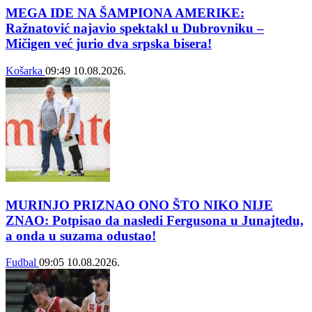
MEGA IDE NA ŠAMPIONA AMERIKE:
Ražnatović najavio spektakl u Dubrovniku –
Mičigen već jurio dva srpska bisera!
Košarka
09:49
10.08.2026.
MURINJO PRIZNAO ONO ŠTO NIKO NIJE
ZNAO: Potpisao da nasledi Fergusona u Junajtedu,
a onda u suzama odustao!
Fudbal
09:05
10.08.2026.