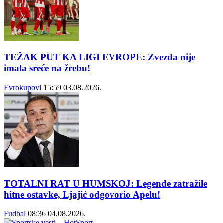
TEŽAK PUT KA LIGI EVROPE: Zvezda nije
imala sreće na žrebu!
Evrokupovi
15:59
03.08.2026.
TOTALNI RAT U HUMSKOJ: Legende zatražile
hitne ostavke, Ljajić odgovorio Apelu!
Fudbal
08:36
04.08.2026.