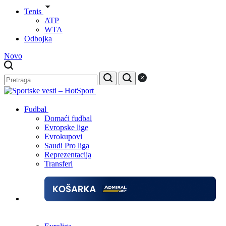
Tenis
ATP
WTA
Odbojka
Novo
Fudbal
Domaći fudbal
Evropske lige
Evrokupovi
Saudi Pro liga
Reprezentacija
Transferi