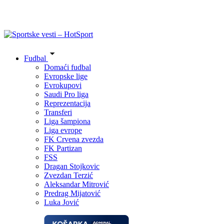
Fudbal
Domaći fudbal
Evropske lige
Evrokupovi
Saudi Pro liga
Reprezentacija
Transferi
Liga šampiona
Liga evrope
FK Crvena zvezda
FK Partizan
FSS
Dragan Stojkovic
Zvezdan Terzić
Aleksandar Mitrović
Predrag Mijatović
Luka Jović