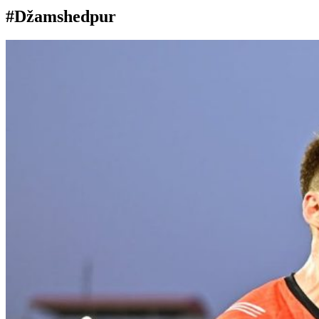
#Džamshedpur