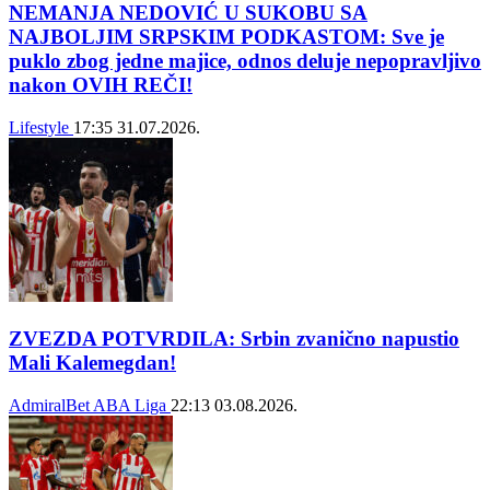
NEMANJA NEDOVIĆ U SUKOBU SA
NAJBOLJIM SRPSKIM PODKASTOM: Sve je
puklo zbog jedne majice, odnos deluje nepopravljivo
nakon OVIH REČI!
Lifestyle
17:35
31.07.2026.
ZVEZDA POTVRDILA: Srbin zvanično napustio
Mali Kalemegdan!
AdmiralBet ABA Liga
22:13
03.08.2026.