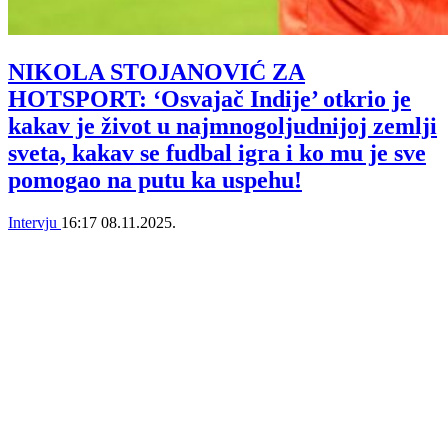
NIKOLA STOJANOVIĆ ZA
HOTSPORT: ‘Osvajač Indije’ otkrio je
kakav je život u najmnogoljudnijoj zemlji
sveta, kakav se fudbal igra i ko mu je sve
pomogao na putu ka uspehu!
Intervju
16:17
08.11.2025.