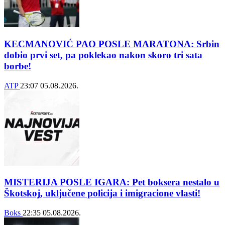
KECMANOVIĆ PAO POSLE MARATONA: Srbin
dobio prvi set, pa poklekao nakon skoro tri sata
borbe!
ATP
23:07
05.08.2026.
MISTERIJA POSLE IGARA: Pet boksera nestalo u
Škotskoj, uključene policija i imigracione vlasti!
Boks
22:35
05.08.2026.