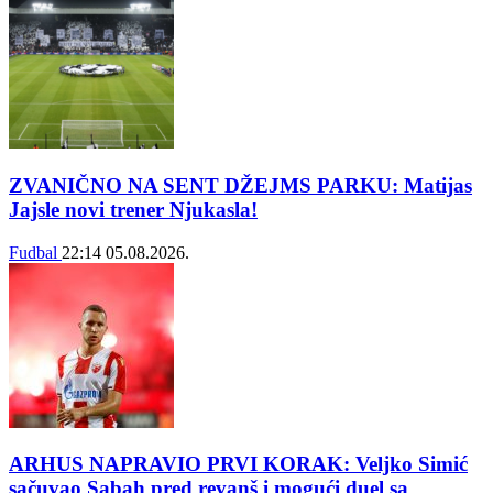
ZVANIČNO NA SENT DŽEJMS PARKU: Matijas
Jajsle novi trener Njukasla!
Fudbal
22:14
05.08.2026.
ARHUS NAPRAVIO PRVI KORAK: Veljko Simić
sačuvao Sabah pred revanš i mogući duel sa