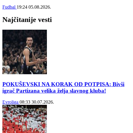
Fudbal
19:24
05.08.2026.
Najčitanije vesti
POKUŠEVSKI NA KORAK OD POTPISA: Bivši
igrač Partizana velika želja slavnog kluba!
Evroliga
08:33
30.07.2026.