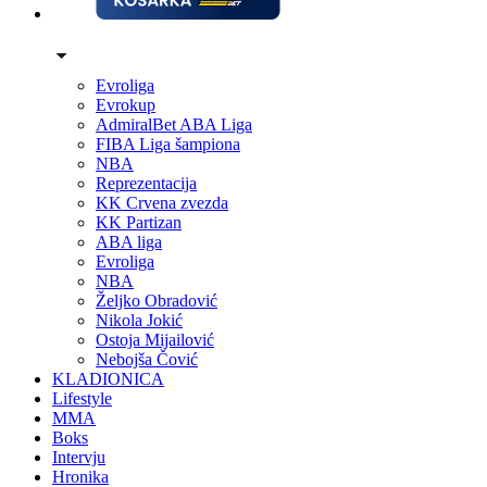
Evroliga
Evrokup
AdmiralBet ABA Liga
FIBA Liga šampiona
NBA
Reprezentacija
KK Crvena zvezda
KK Partizan
ABA liga
Evroliga
NBA
Željko Obradović
Nikola Jokić
Ostoja Mijailović
Nebojša Čović
KLADIONICA
Lifestyle
MMA
Boks
Intervju
Hronika