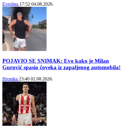
Evroliga
17:52
04.08.2026.
POJAVIO SE SNIMAK: Evo kako je Milan
Gurović spasio čoveka iz zapaljenog automobila!
Hronika
23:40
02.08.2026.