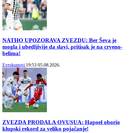
NATHO UPOZORAVA ZVEZDU: Ber Ševa je
mogla i ubedljivije da slavi, pritisak je na crveno-
belima!
Evrokupovi
19:53
05.08.2026.
ZVEZDA PRODALA OVUSUA: Hapoel oborio
klupski rekord za veliko pojačanje!