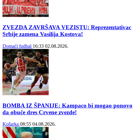
ZVEZDA ZAVRŠAVA VEZISTU: Reprezentativac
Srbije zamena Vasilija Kostova!
Domaći fudbal
16:33
02.08.2026.
BOMBA IZ ŠPANIJE: Kampaco bi mogao ponovo
da obuče dres Crvene zvezde!
Košarka
08:55
04.08.2026.