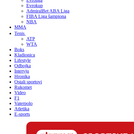
Evroliga
Evrokup
AdmiralBet ABA Liga
FIBA Liga šampiona
NBA
MMA
Tenis
ATP
WTA
Boks
Kladionica
Lifestyle
Odbojka
Intervju
Hronika
Ostali sportovi
Rukomet
Video
F1
Vaterpolo
Atletika
E-sports