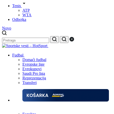
Tenis
ATP
WTA
Odbojka
Novo
Fudbal
Domaći fudbal
Evropske lige
Evrokupovi
Saudi Pro liga
Reprezentacija
Transferi