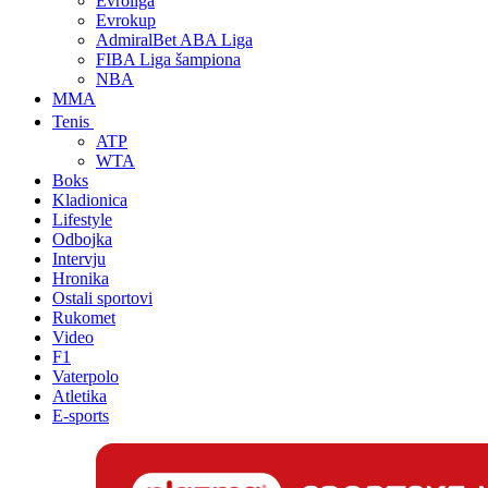
Evroliga
Evrokup
AdmiralBet ABA Liga
FIBA Liga šampiona
NBA
MMA
Tenis
ATP
WTA
Boks
Kladionica
Lifestyle
Odbojka
Intervju
Hronika
Ostali sportovi
Rukomet
Video
F1
Vaterpolo
Atletika
E-sports