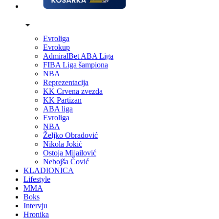
Evroliga
Evrokup
AdmiralBet ABA Liga
FIBA Liga šampiona
NBA
Reprezentacija
KK Crvena zvezda
KK Partizan
ABA liga
Evroliga
NBA
Željko Obradović
Nikola Jokić
Ostoja Mijailović
Nebojša Čović
KLADIONICA
Lifestyle
MMA
Boks
Intervju
Hronika