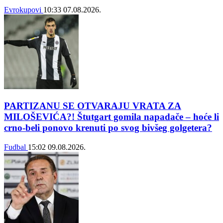
Evrokupovi
10:33
07.08.2026.
PARTIZANU SE OTVARAJU VRATA ZA
MILOŠEVIĆA?! Štutgart gomila napadače – hoće li
crno-beli ponovo krenuti po svog bivšeg golgetera?
Fudbal
15:02
09.08.2026.