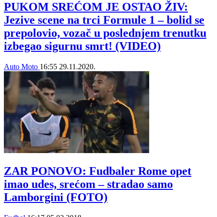
PUKOM SREĆOM JE OSTAO ŽIV:
Jezive scene na trci Formule 1 – bolid se
prepolovio, vozač u poslednjem trenutku
izbegao sigurnu smrt! (VIDEO)
Auto Moto
16:55
29.11.2020.
ZAR PONOVO: Fudbaler Rome opet
imao udes, srećom – stradao samo
Lamborgini (FOTO)