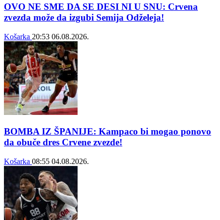
OVO NE SME DA SE DESI NI U SNU: Crvena
zvezda može da izgubi Semija Odželeja!
Košarka
20:53
06.08.2026.
BOMBA IZ ŠPANIJE: Kampaco bi mogao ponovo
da obuče dres Crvene zvezde!
Košarka
08:55
04.08.2026.