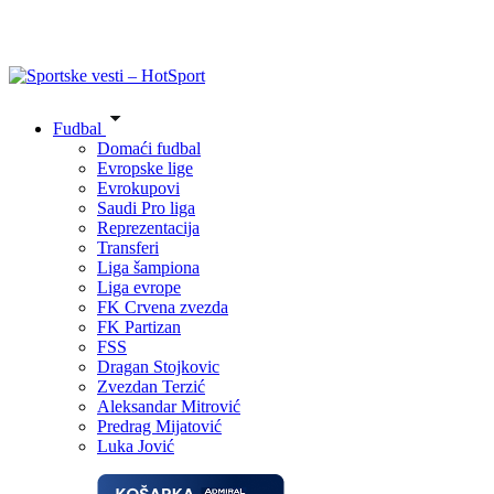
Fudbal
Domaći fudbal
Evropske lige
Evrokupovi
Saudi Pro liga
Reprezentacija
Transferi
Liga šampiona
Liga evrope
FK Crvena zvezda
FK Partizan
FSS
Dragan Stojkovic
Zvezdan Terzić
Aleksandar Mitrović
Predrag Mijatović
Luka Jović