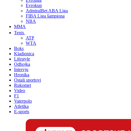
Evroliga
Evrokup
AdmiralBet ABA Liga
FIBA Liga šampiona
NBA
MMA
Tenis
ATP
WTA
Boks
Kladionica
Lifestyle
Odbojka
Intervju
Hronika
Ostali sportovi
Rukomet
Video
F1
Vaterpolo
Atletika
E-sports