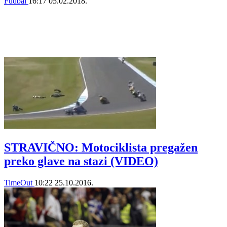
Fudbal
16:17
05.02.2018.
STRAVIČNO: Motociklista pregažen
preko glave na stazi (VIDEO)
TimeOut
10:22
25.10.2016.