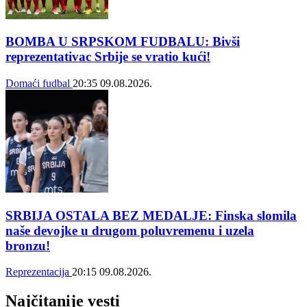
BOMBA U SRPSKOM FUDBALU: Bivši
reprezentativac Srbije se vratio kući!
Domaći fudbal
20:35
09.08.2026.
SRBIJA OSTALA BEZ MEDALJE: Finska slomila
naše devojke u drugom poluvremenu i uzela
bronzu!
Reprezentacija
20:15
09.08.2026.
Najčitanije vesti