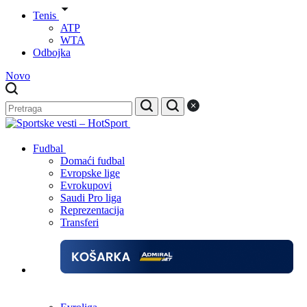
Tenis
ATP
WTA
Odbojka
Novo
Fudbal
Domaći fudbal
Evropske lige
Evrokupovi
Saudi Pro liga
Reprezentacija
Transferi