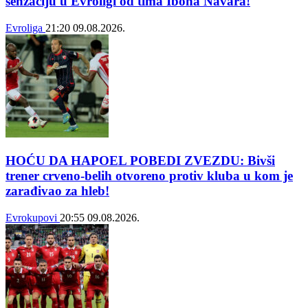
senzaciju u Evroligi od tima Ibona Navara!
Evroliga
21:20
09.08.2026.
HOĆU DA HAPOEL POBEDI ZVEZDU: Bivši
trener crveno-belih otvoreno protiv kluba u kom je
zarađivao za hleb!
Evrokupovi
20:55
09.08.2026.