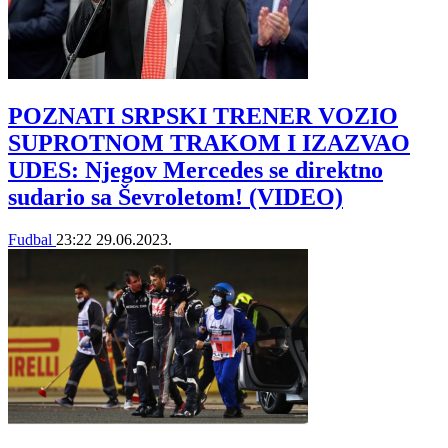
POZNATI SRPSKI TRENER VOZIO
SUPROTNOM TRAKOM I IZAZVAO
UDES: Njegov Mercedes se direktno
sudario sa Ševroletom! (VIDEO)
Fudbal
23:22
29.06.2023.