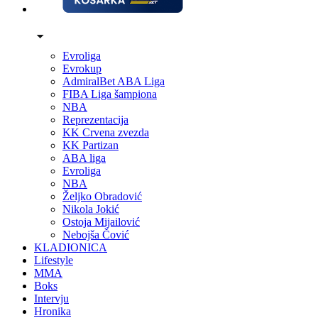
Evroliga
Evrokup
AdmiralBet ABA Liga
FIBA Liga šampiona
NBA
Reprezentacija
KK Crvena zvezda
KK Partizan
ABA liga
Evroliga
NBA
Željko Obradović
Nikola Jokić
Ostoja Mijailović
Nebojša Čović
KLADIONICA
Lifestyle
MMA
Boks
Intervju
Hronika