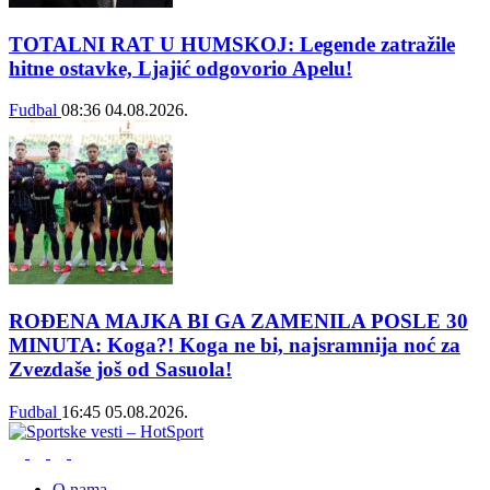
TOTALNI RAT U HUMSKOJ: Legende zatražile
hitne ostavke, Ljajić odgovorio Apelu!
Fudbal
08:36
04.08.2026.
ROĐENA MAJKA BI GA ZAMENILA POSLE 30
MINUTA: Koga?! Koga ne bi, najsramnija noć za
Zvezdaše još od Sasuola!
Fudbal
16:45
05.08.2026.
O nama