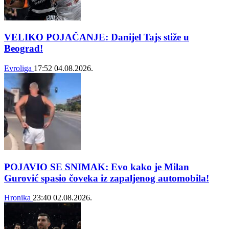
VELIKO POJAČANJE: Danijel Tajs stiže u
Beograd!
Evroliga
17:52
04.08.2026.
POJAVIO SE SNIMAK: Evo kako je Milan
Gurović spasio čoveka iz zapaljenog automobila!
Hronika
23:40
02.08.2026.