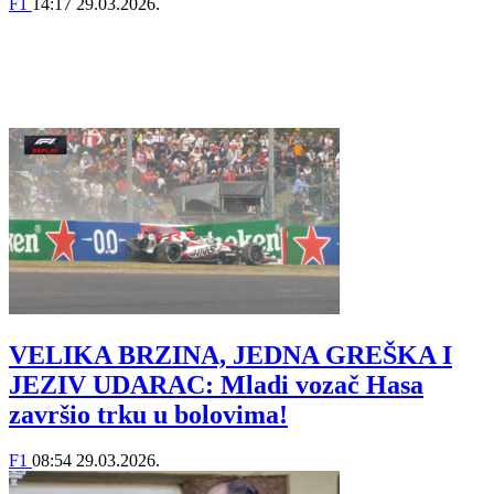
F1
14:17
29.03.2026.
VELIKA BRZINA, JEDNA GREŠKA I
JEZIV UDARAC: Mladi vozač Hasa
završio trku u bolovima!
F1
08:54
29.03.2026.