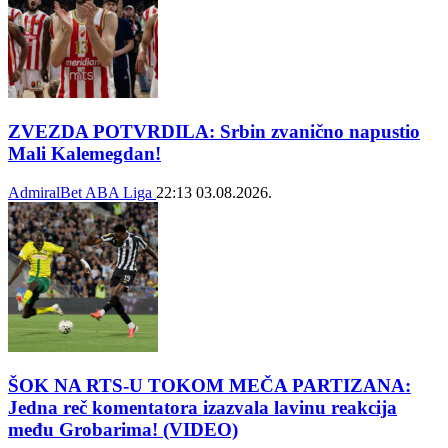
ZVEZDA POTVRDILA: Srbin zvanično napustio
Mali Kalemegdan!
AdmiralBet ABA Liga
22:13
03.08.2026.
ŠOK NA RTS-U TOKOM MEČA PARTIZANA:
Jedna reč komentatora izazvala lavinu reakcija
među Grobarima! (VIDEO)