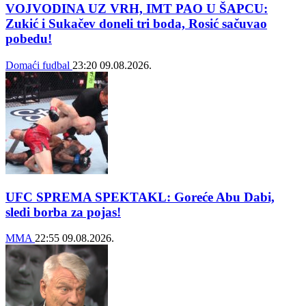
VOJVODINA UZ VRH, IMT PAO U ŠAPCU:
Zukić i Sukačev doneli tri boda, Rosić sačuvao
pobedu!
Domaći fudbal
23:20
09.08.2026.
UFC SPREMA SPEKTAKL: Goreće Abu Dabi,
sledi borba za pojas!
MMA
22:55
09.08.2026.