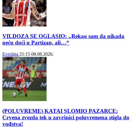
VILDOZA SE OGLASIO: „Rekao sam da nikada
neću doći u Partizan, ali…“
Evroliga
21:15
08.08.2026.
(POLUVREME) KATAI SLOMIO PAZARCE:
Crvena zvezda tek u završnici poluvremena stigla do
vođstva!