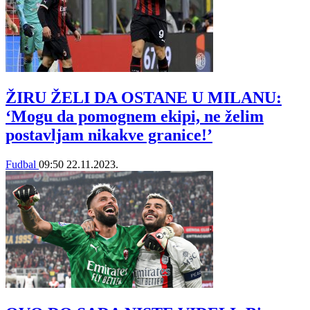
ŽIRU ŽELI DA OSTANE U MILANU:
‘Mogu da pomognem ekipi, ne želim
postavljam nikakve granice!’
Fudbal
09:50
22.11.2023.