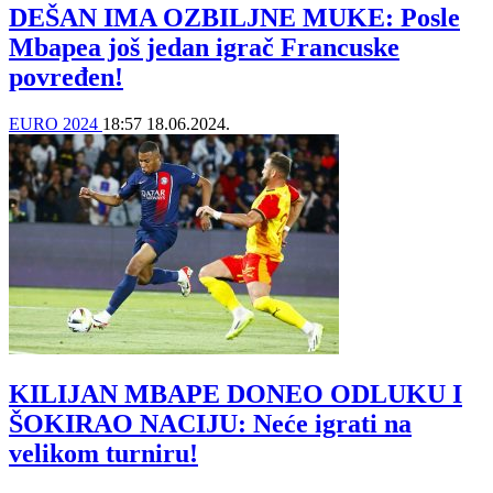
DEŠAN IMA OZBILJNE MUKE: Posle
Mbapea još jedan igrač Francuske
povređen!
EURO 2024
18:57
18.06.2024.
KILIJAN MBAPE DONEO ODLUKU I
ŠOKIRAO NACIJU: Neće igrati na
velikom turniru!