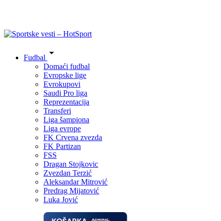
Fudbal
Domaći fudbal
Evropske lige
Evrokupovi
Saudi Pro liga
Reprezentacija
Transferi
Liga šampiona
Liga evrope
FK Crvena zvezda
FK Partizan
FSS
Dragan Stojkovic
Zvezdan Terzić
Aleksandar Mitrović
Predrag Mijatović
Luka Jović