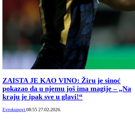
ZAISTA JE KAO VINO: Žiru je sinoć
pokazao da u njemu još ima magije – „Na
kraju je ipak sve u glavi!“
Evrokupovi
08:55
27.02.2026.