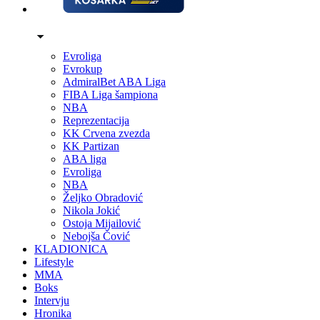
Evroliga
Evrokup
AdmiralBet ABA Liga
FIBA Liga šampiona
NBA
Reprezentacija
KK Crvena zvezda
KK Partizan
ABA liga
Evroliga
NBA
Željko Obradović
Nikola Jokić
Ostoja Mijailović
Nebojša Čović
KLADIONICA
Lifestyle
MMA
Boks
Intervju
Hronika