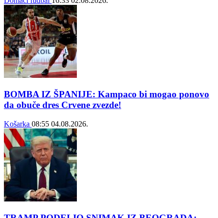
Domaći fudbal
16:33
02.08.2026.
BOMBA IZ ŠPANIJE: Kampaco bi mogao ponovo
da obuče dres Crvene zvezde!
Košarka
08:55
04.08.2026.
TRAMP PODELIO SNIMAK IZ BEOGRADA: