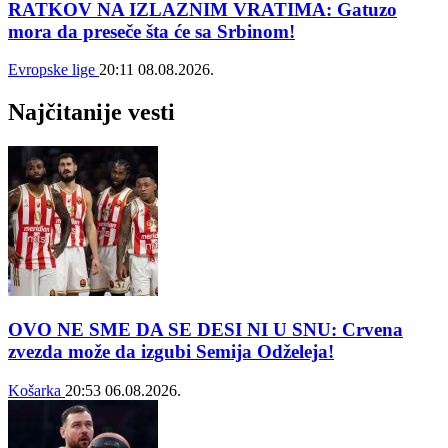
RATKOV NA IZLAZNIM VRATIMA: Gatuzo
mora da preseče šta će sa Srbinom!
Evropske lige
20:11
08.08.2026.
Najčitanije vesti
OVO NE SME DA SE DESI NI U SNU: Crvena
zvezda može da izgubi Semija Odželeja!
Košarka
20:53
06.08.2026.