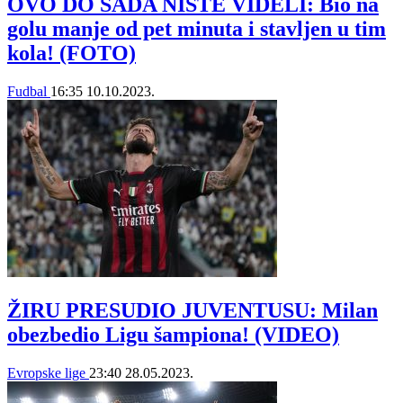
OVO DO SADA NISTE VIDELI: Bio na
golu manje od pet minuta i stavljen u tim
kola! (FOTO)
Fudbal
16:35
10.10.2023.
ŽIRU PRESUDIO JUVENTUSU: Milan
obezbedio Ligu šampiona! (VIDEO)
Evropske lige
23:40
28.05.2023.