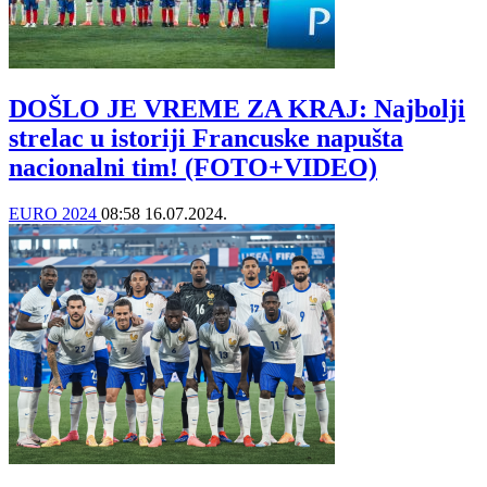
DOŠLO JE VREME ZA KRAJ: Najbolji
strelac u istoriji Francuske napušta
nacionalni tim! (FOTO+VIDEO)
EURO 2024
08:58
16.07.2024.