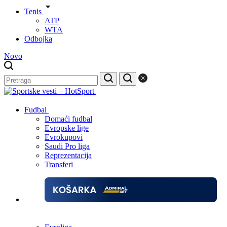
Tenis
ATP
WTA
Odbojka
Novo
Fudbal
Domaći fudbal
Evropske lige
Evrokupovi
Saudi Pro liga
Reprezentacija
Transferi