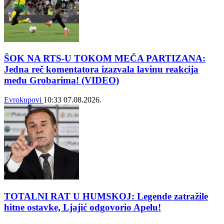
ŠOK NA RTS-U TOKOM MEČA PARTIZANA:
Jedna reč komentatora izazvala lavinu reakcija
među Grobarima! (VIDEO)
Evrokupovi
10:33
07.08.2026.
TOTALNI RAT U HUMSKOJ: Legende zatražile
hitne ostavke, Ljajić odgovorio Apelu!