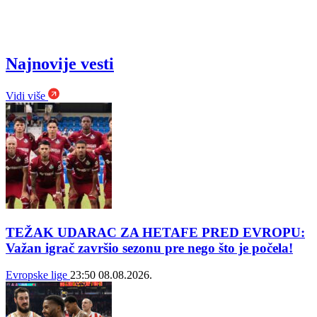
Najnovije vesti
Vidi više
TEŽAK UDARAC ZA HETAFE PRED EVROPU:
Važan igrač završio sezonu pre nego što je počela!
Evropske lige
23:50
08.08.2026.