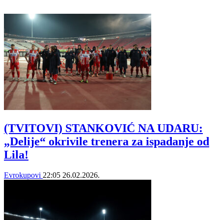
(TVITOVI) STANKOVIĆ NA UDARU:
„Delije“ okrivile trenera za ispadanje od
Lila!
Evrokupovi
22:05
26.02.2026.