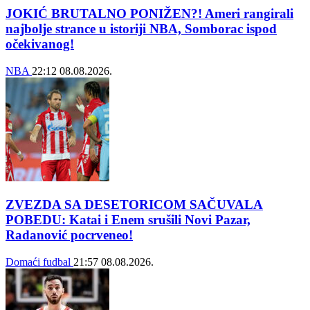
JOKIĆ BRUTALNO PONIŽEN?! Ameri rangirali
najbolje strance u istoriji NBA, Somborac ispod
očekivanog!
NBA
22:12
08.08.2026.
ZVEZDA SA DESETORICOM SAČUVALA
POBEDU: Katai i Enem srušili Novi Pazar,
Radanović pocrveneo!
Domaći fudbal
21:57
08.08.2026.