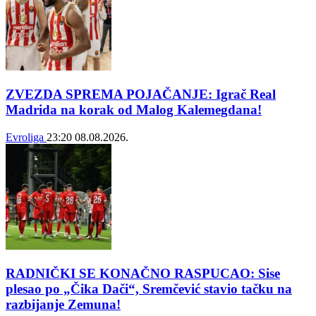
ZVEZDA SPREMA POJAČANJE: Igrač Real
Madrida na korak od Malog Kalemegdana!
Evroliga
23:20
08.08.2026.
RADNIČKI SE KONAČNO RASPUCAO: Sise
plesao po „Čika Dači“, Sremčević stavio tačku na
razbijanje Zemuna!