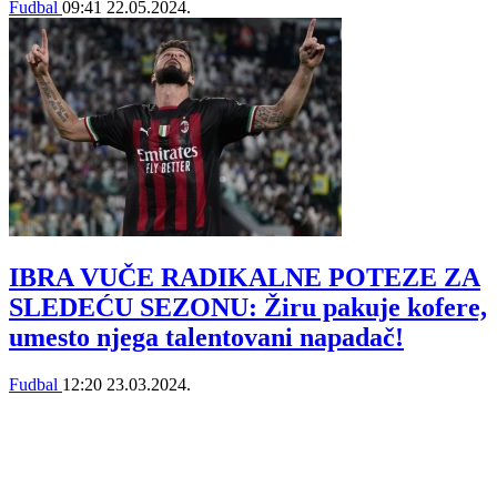
Fudbal
09:41
22.05.2024.
IBRA VUČE RADIKALNE POTEZE ZA
SLEDEĆU SEZONU: Žiru pakuje kofere,
umesto njega talentovani napadač!
Fudbal
12:20
23.03.2024.