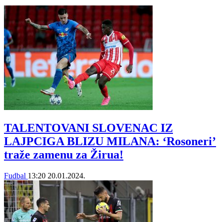
TALENTOVANI SLOVENAC IZ
LAJPCIGA BLIZU MILANA: ‘Rosoneri’
traže zamenu za Žirua!
Fudbal
13:20
20.01.2024.