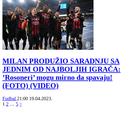
MILAN PRODUŽIO SARADNJU SA
JEDNIM OD NAJBOLJIH IGRAČA:
’Rosoneri’ mogu mirno da spavaju!
(FOTO) (VIDEO)
Fudbal
21:00
19.04.2023.
1
2
…
5
>