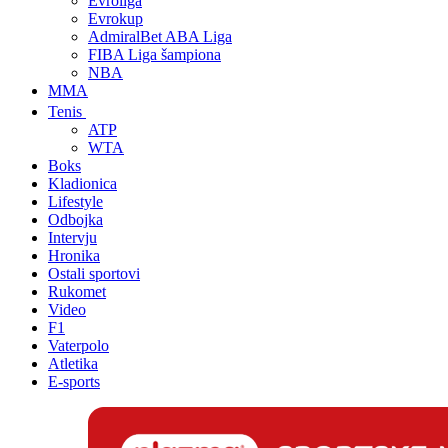
Evroliga
Evrokup
AdmiralBet ABA Liga
FIBA Liga šampiona
NBA
MMA
Tenis
ATP
WTA
Boks
Kladionica
Lifestyle
Odbojka
Intervju
Hronika
Ostali sportovi
Rukomet
Video
F1
Vaterpolo
Atletika
E-sports