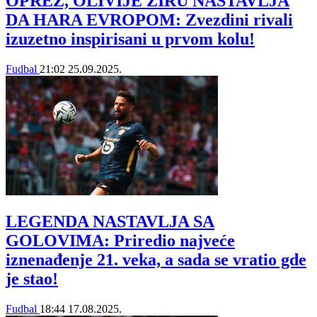
OPREZ, OLIVIJE ŽIRU NASTAVLJA
DA HARA EVROPOM: Zvezdini rivali
izuzetno inspirisani u prvom kolu!
Fudbal
21:02
25.09.2025.
LEGENDA NASTAVLJA SA
GOLOVIMA: Priredio najveće
iznenađenje 21. veka, a sada se vratio gde
je stao!
Fudbal
18:44
17.08.2025.