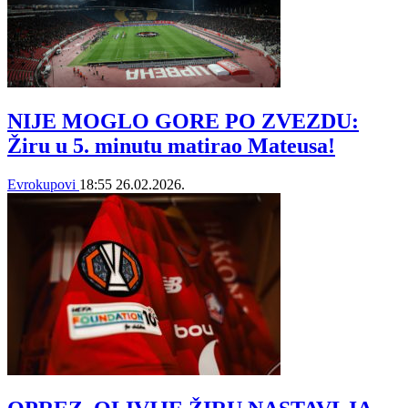
NIJE MOGLO GORE PO ZVEZDU:
Žiru u 5. minutu matirao Mateusa!
Evrokupovi
18:55
26.02.2026.