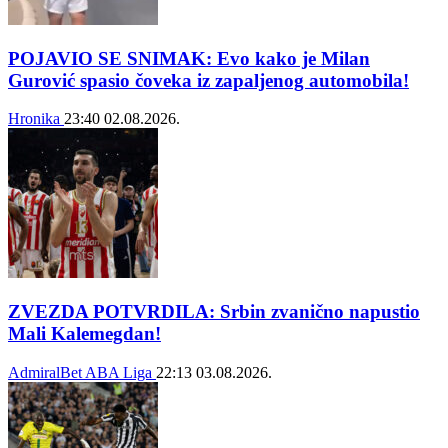
POJAVIO SE SNIMAK: Evo kako je Milan
Gurović spasio čoveka iz zapaljenog automobila!
Hronika
23:40
02.08.2026.
ZVEZDA POTVRDILA: Srbin zvanično napustio
Mali Kalemegdan!
AdmiralBet ABA Liga
22:13
03.08.2026.