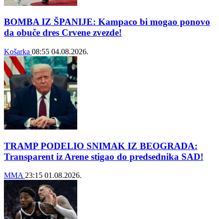
BOMBA IZ ŠPANIJE: Kampaco bi mogao ponovo
da obuče dres Crvene zvezde!
Košarka
08:55
04.08.2026.
TRAMP PODELIO SNIMAK IZ BEOGRADA:
Transparent iz Arene stigao do predsednika SAD!
MMA
23:15
01.08.2026.