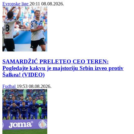
Evropske lige
20:11
08.08.2026.
SAMARDŽIĆ PRELETEO CEO TEREN:
Pogledajte kakvu je majstoriju Srbin izveo protiv
Šalkea! (VIDEO)
Fudbal
19:53
08.08.2026.