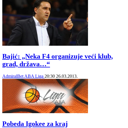
Bajić: „Neka F4 organizuje veći klub,
grad, država…“
AdmiralBet ABA Liga
20:30
26.03.2013.
Pobeda Igokee za kraj