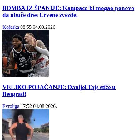
BOMBA IZ ŠPANIJE: Kampaco bi mogao ponovo
da obuče dres Crvene zvezde!
Košarka
08:55
04.08.2026.
VELIKO POJAČANJE: Danijel Tajs stiže u
Beograd!
Evroliga
17:52
04.08.2026.