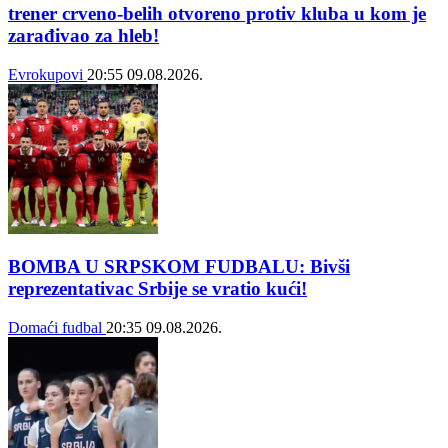
trener crveno-belih otvoreno protiv kluba u kom je
zarađivao za hleb!
Evrokupovi
20:55
09.08.2026.
BOMBA U SRPSKOM FUDBALU: Bivši
reprezentativac Srbije se vratio kući!
Domaći fudbal
20:35
09.08.2026.