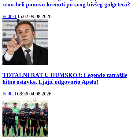
crno-beli ponovo krenuti po svog bivšeg golgetera?
Fudbal
15:02
09.08.2026.
TOTALNI RAT U HUMSKOJ: Legende zatražile
hitne ostavke, Ljajić odgovorio Apelu!
Fudbal
08:36
04.08.2026.