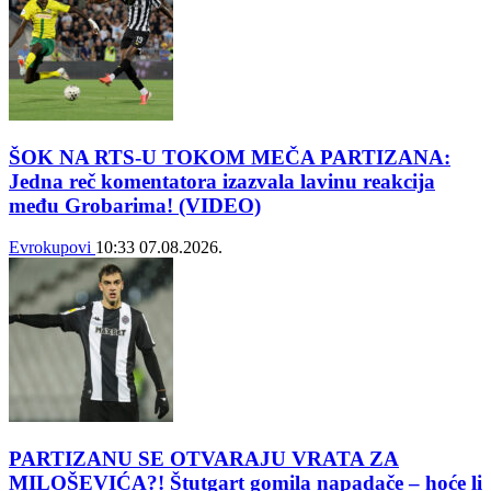
ŠOK NA RTS-U TOKOM MEČA PARTIZANA:
Jedna reč komentatora izazvala lavinu reakcija
među Grobarima! (VIDEO)
Evrokupovi
10:33
07.08.2026.
PARTIZANU SE OTVARAJU VRATA ZA
MILOŠEVIĆA?! Štutgart gomila napadače – hoće li