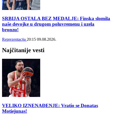
SRBIJA OSTALA BEZ MEDALJE: Finska slomila
naše devojke u drugom poluvremenu i uzela
bronzu!
Reprezentacija
20:15
09.08.2026.
Najčitanije vesti
VELIKO IZNENAĐENJE: Vratio se Donatas
Motiejunas!