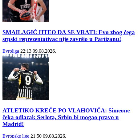
SMAILAGIĆ HTEO DA SE VRATI: Evo zbog čega
srpski reprezentativac nije završio u Partizanu!
Evroliga
22:13
09.08.2026.
ATLETIKO KREĆE PO VLAHOVIĆA: Simeone
čeka odlazak Serlota, Srbin bi mogao pravo u
Madrid!
Evropske lige
21:50
09.08.2026.