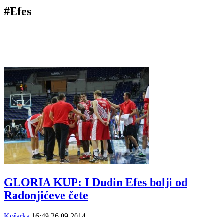
#Efes
GLORIA KUP: I Dudin Efes bolji od
Radonjićeve čete
Košarka
16:49
26.09.2014.