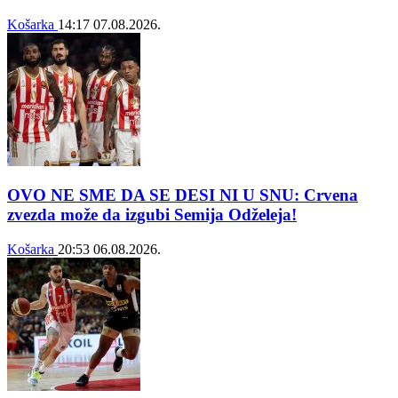
Košarka
14:17
07.08.2026.
OVO NE SME DA SE DESI NI U SNU: Crvena
zvezda može da izgubi Semija Odželeja!
Košarka
20:53
06.08.2026.