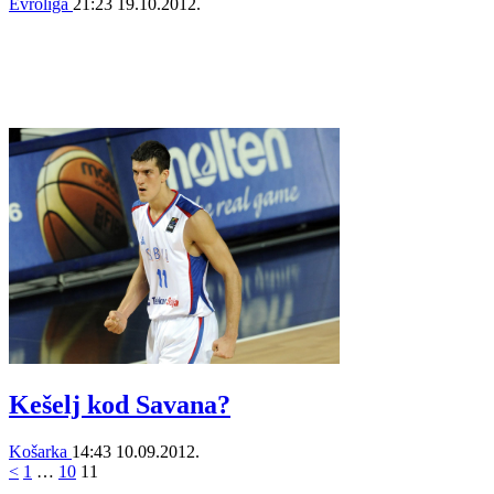
Evroliga
21:23
19.10.2012.
Kešelj kod Savana?
Košarka
14:43
10.09.2012.
<
1
…
10
11