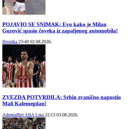
POJAVIO SE SNIMAK: Evo kako je Milan
Gurović spasio čoveka iz zapaljenog automobila!
Hronika
23:40
02.08.2026.
ZVEZDA POTVRDILA: Srbin zvanično napustio
Mali Kalemegdan!
AdmiralBet ABA Liga
22:13
03.08.2026.