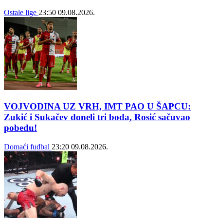
Ostale lige
23:50
09.08.2026.
VOJVODINA UZ VRH, IMT PAO U ŠAPCU:
Zukić i Sukačev doneli tri boda, Rosić sačuvao
pobedu!
Domaći fudbal
23:20
09.08.2026.