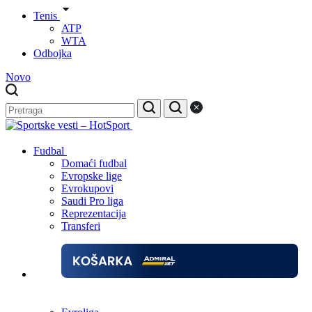
Tenis
ATP
WTA
Odbojka
Novo
Fudbal
Domaći fudbal
Evropske lige
Evrokupovi
Saudi Pro liga
Reprezentacija
Transferi