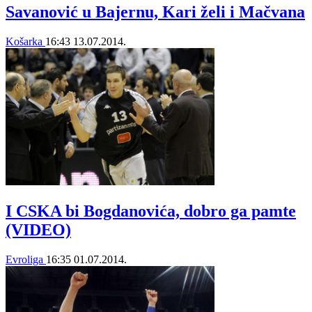
Savanović u Bajernu, Kari želi i Mačvana
Košarka
16:43
13.07.2014.
I CSKA bi Bogdanovića, dobro ga pamte
(VIDEO)
Evroliga
16:35
01.07.2014.