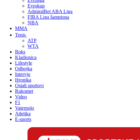
Evroliga
Evrokup
AdmiralBet ABA Liga
FIBA Liga šampiona
NBA
MMA
Tenis
ATP
WTA
Boks
Kladionica
Lifestyle
Odbojka
Intervju
Hronika
Ostali sportovi
Rukomet
Video
F1
Vaterpolo
Atletika
E-sports