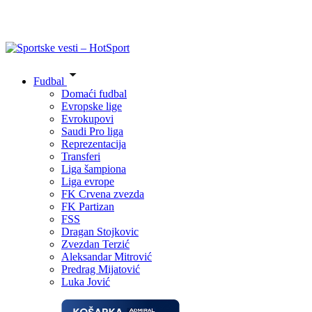
Fudbal
Domaći fudbal
Evropske lige
Evrokupovi
Saudi Pro liga
Reprezentacija
Transferi
Liga šampiona
Liga evrope
FK Crvena zvezda
FK Partizan
FSS
Dragan Stojkovic
Zvezdan Terzić
Aleksandar Mitrović
Predrag Mijatović
Luka Jović