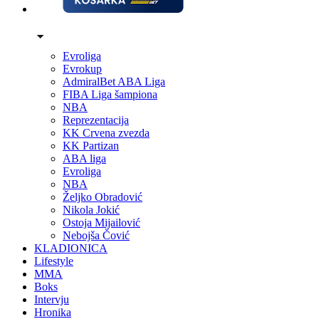
Evroliga
Evrokup
AdmiralBet ABA Liga
FIBA Liga šampiona
NBA
Reprezentacija
KK Crvena zvezda
KK Partizan
ABA liga
Evroliga
NBA
Željko Obradović
Nikola Jokić
Ostoja Mijailović
Nebojša Čović
KLADIONICA
Lifestyle
MMA
Boks
Intervju
Hronika