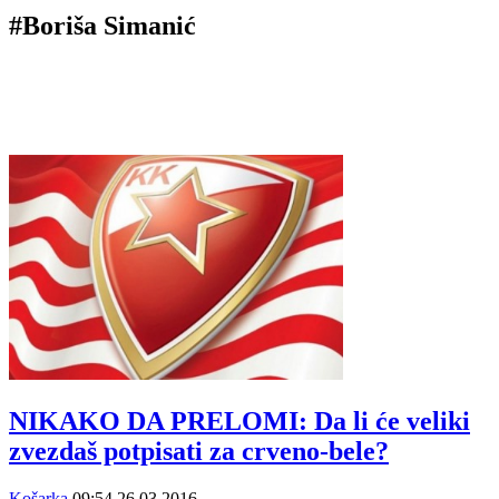
#Boriša Simanić
NIKAKO DA PRELOMI: Da li će veliki
zvezdaš potpisati za crveno-bele?
Košarka
09:54
26.03.2016.