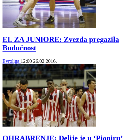
EL ZA JUNIORE: Zvezda pregazila
Budućnost
Evroliga
12:00
26.02.2016.
OHRABRENJE: Delije je u ‘Pioniru’