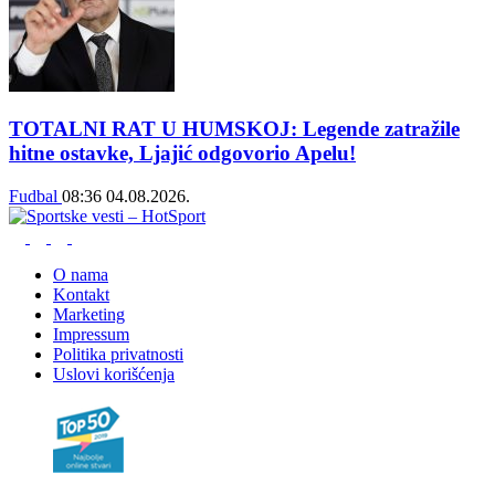
TOTALNI RAT U HUMSKOJ: Legende zatražile
hitne ostavke, Ljajić odgovorio Apelu!
Fudbal
08:36
04.08.2026.
O nama
Kontakt
Marketing
Impressum
Politika privatnosti
Uslovi korišćenja