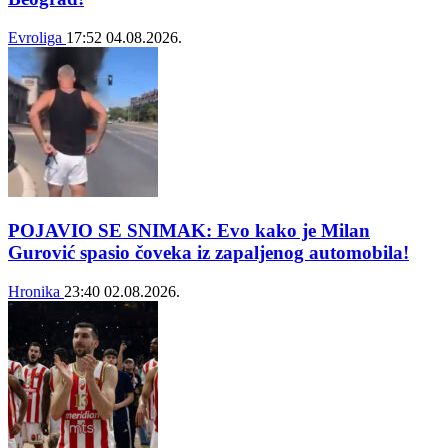
Evroliga
17:52
04.08.2026.
POJAVIO SE SNIMAK: Evo kako je Milan
Gurović spasio čoveka iz zapaljenog automobila!
Hronika
23:40
02.08.2026.