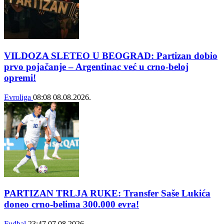
VILDOZA SLETEO U BEOGRAD: Partizan dobio
prvo pojačanje – Argentinac već u crno-beloj
opremi!
Evroliga
08:08
08.08.2026.
PARTIZAN TRLJA RUKE: Transfer Saše Lukića
doneo crno-belima 300.000 evra!
Fudbal
23:47
07.08.2026.