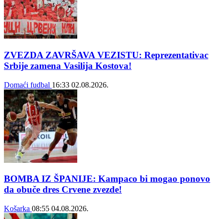
ZVEZDA ZAVRŠAVA VEZISTU: Reprezentativac
Srbije zamena Vasilija Kostova!
Domaći fudbal
16:33
02.08.2026.
BOMBA IZ ŠPANIJE: Kampaco bi mogao ponovo
da obuče dres Crvene zvezde!
Košarka
08:55
04.08.2026.