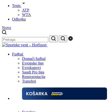
Tenis
ATP
WTA
Odbojka
Novo
Fudbal
Domaći fudbal
Evropske lige
Evrokupovi
Saudi Pro liga
Reprezentacija
Transferi