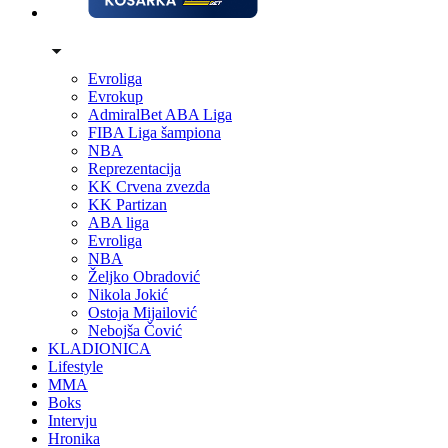
Evroliga
Evrokup
AdmiralBet ABA Liga
FIBA Liga šampiona
NBA
Reprezentacija
KK Crvena zvezda
KK Partizan
ABA liga
Evroliga
NBA
Željko Obradović
Nikola Jokić
Ostoja Mijailović
Nebojša Čović
KLADIONICA
Lifestyle
MMA
Boks
Intervju
Hronika