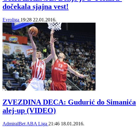
dočekala sjajna vest!
Evroliga
19:28
22.01.2016.
ZVEZDINA DECA: Gudurić do Simanića
alej-up (VIDEO)
AdmiralBet ABA Liga
21:46
18.01.2016.