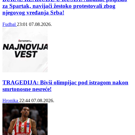
za Spartak, navijači žestoko protestovali zbog
njegovog vređanja Srba!
Fudbal
23:01
07.08.2026.
TRAGEDIJA: Bivši olimpijac pod istragom nakon
smrtonosne nesreće!
Hronika
22:44
07.08.2026.