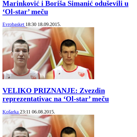
Marinković i Boriša Simanić oduševili u
‘Ol-star’ meču
Evrobasket
18:30
18.09.2015.
VELIKO PRIZNANJE: Zvezdin
reprezentativac na ‘Ol-star’ meču
Košarka
23:11
06.08.2015.