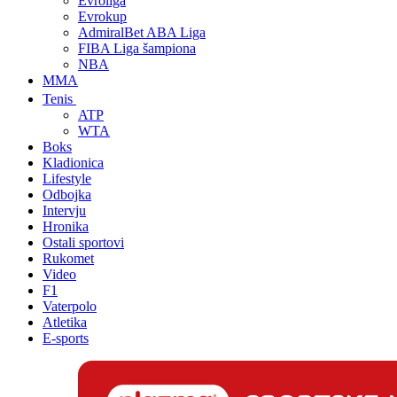
Evroliga
Evrokup
AdmiralBet ABA Liga
FIBA Liga šampiona
NBA
MMA
Tenis
ATP
WTA
Boks
Kladionica
Lifestyle
Odbojka
Intervju
Hronika
Ostali sportovi
Rukomet
Video
F1
Vaterpolo
Atletika
E-sports