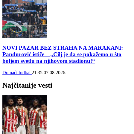
NOVI PAZAR BEZ STRAHA NA MARAKANI:
Pandurović ističe – „Cilj je da se pokažemo u što
boljem svetlu na njihovom stadionu!“
Domaći fudbal
21:35
07.08.2026.
Najčitanije vesti