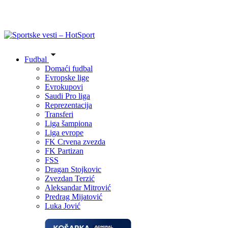
Fudbal
Domaći fudbal
Evropske lige
Evrokupovi
Saudi Pro liga
Reprezentacija
Transferi
Liga šampiona
Liga evrope
FK Crvena zvezda
FK Partizan
FSS
Dragan Stojkovic
Zvezdan Terzić
Aleksandar Mitrović
Predrag Mijatović
Luka Jović