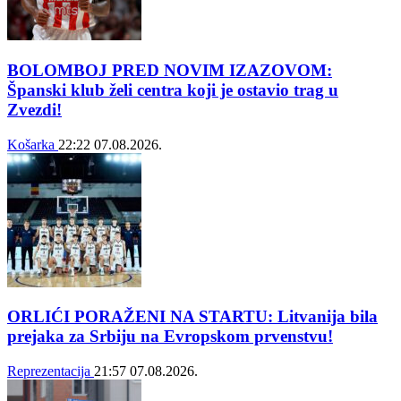
BOLOMBOJ PRED NOVIM IZAZOVOM:
Španski klub želi centra koji je ostavio trag u
Zvezdi!
Košarka
22:22
07.08.2026.
ORLIĆI PORAŽENI NA STARTU: Litvanija bila
prejaka za Srbiju na Evropskom prvenstvu!
Reprezentacija
21:57
07.08.2026.