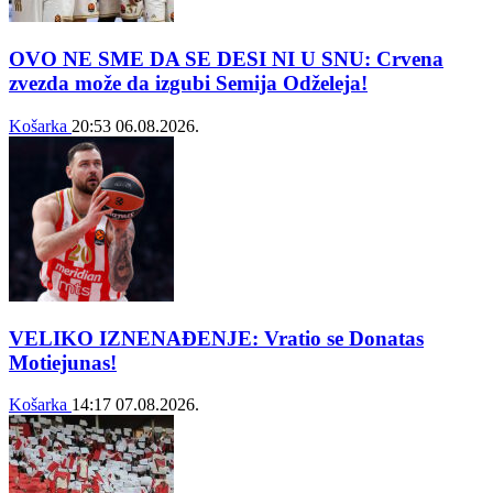
OVO NE SME DA SE DESI NI U SNU: Crvena
zvezda može da izgubi Semija Odželeja!
Košarka
20:53
06.08.2026.
VELIKO IZNENAĐENJE: Vratio se Donatas
Motiejunas!
Košarka
14:17
07.08.2026.