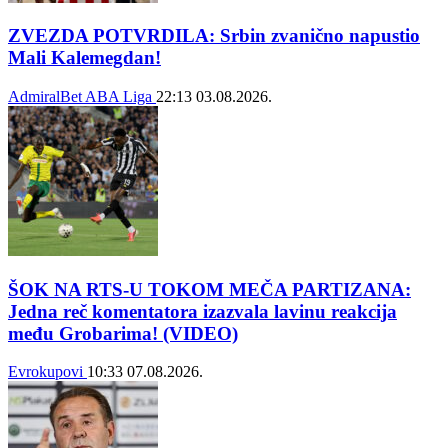
ZVEZDA POTVRDILA: Srbin zvanično napustio
Mali Kalemegdan!
AdmiralBet ABA Liga
22:13
03.08.2026.
ŠOK NA RTS-U TOKOM MEČA PARTIZANA:
Jedna reč komentatora izazvala lavinu reakcija
među Grobarima! (VIDEO)
Evrokupovi
10:33
07.08.2026.