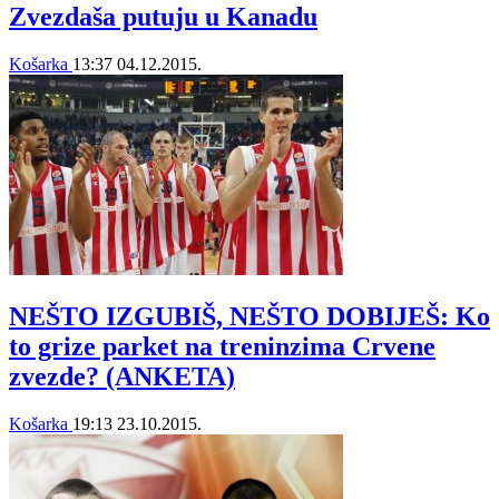
Zvezdaša putuju u Kanadu
Košarka
13:37
04.12.2015.
NEŠTO IZGUBIŠ, NEŠTO DOBIJEŠ: Ko
to grize parket na treninzima Crvene
zvezde? (ANKETA)
Košarka
19:13
23.10.2015.