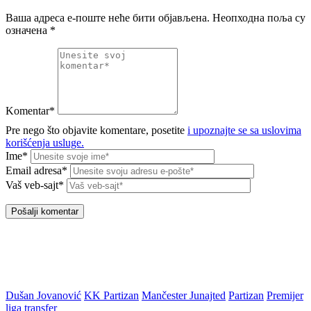
Ваша адреса е-поште неће бити објављена.
Неопходна поља су
означена
*
Komentar*
Pre nego što objavite komentare, posetite
i upoznajte se sa uslovima
korišćenja usluge.
Ime*
Email adresa*
Vaš veb-sajt*
Dušan Jovanović
KK Partizan
Mančester Junajted
Partizan
Premijer
liga
transfer