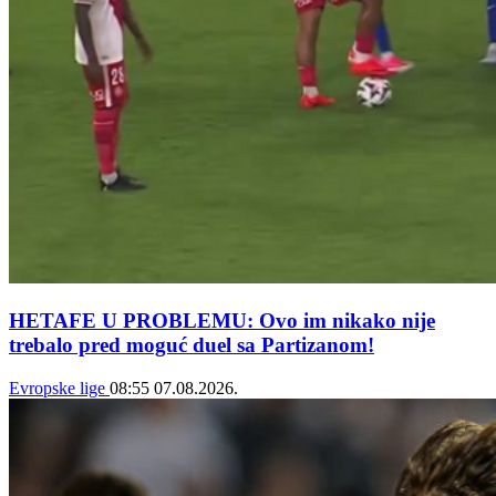
HETAFE U PROBLEMU: Ovo im nikako nije
trebalo pred moguć duel sa Partizanom!
Evropske lige
08:55
07.08.2026.