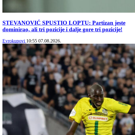
STEVANOVIĆ SPUSTIO LOPTU: Partizan jeste
dominirao, ali tri pozicije i dalje gore tri pozicije!
Evrokupovi
10:55
07.08.2026.