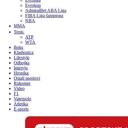
Evroliga
Evrokup
AdmiralBet ABA Liga
FIBA Liga šampiona
NBA
MMA
Tenis
ATP
WTA
Boks
Kladionica
Lifestyle
Odbojka
Intervju
Hronika
Ostali sportovi
Rukomet
Video
F1
Vaterpolo
Atletika
E-sports