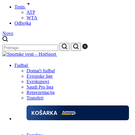
Tenis
ATP
WTA
Odbojka
Novo
Fudbal
Domaći fudbal
Evropske lige
Evrokupovi
Saudi Pro liga
Reprezentacija
Transferi