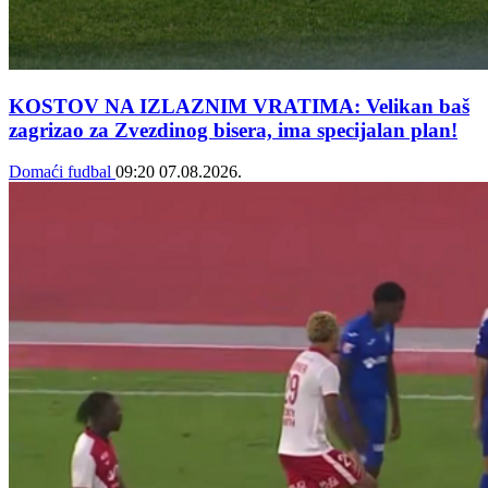
KOSTOV NA IZLAZNIM VRATIMA: Velikan baš
zagrizao za Zvezdinog bisera, ima specijalan plan!
Domaći fudbal
09:20
07.08.2026.