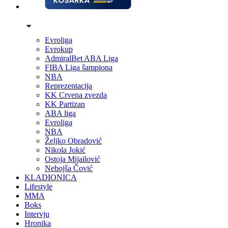
Evroliga
Evrokup
AdmiralBet ABA Liga
FIBA Liga šampiona
NBA
Reprezentacija
KK Crvena zvezda
KK Partizan
ABA liga
Evroliga
NBA
Željko Obradović
Nikola Jokić
Ostoja Mijailović
Nebojša Čović
KLADIONICA
Lifestyle
MMA
Boks
Intervju
Hronika