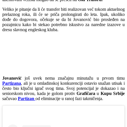
Veliko je pitanje da li će transfer biti realizovan već tokom aktuelnog
prelaznog roka, ili će se priča prolongirati do leta. Ipak, ukoliko
dođe do dogovora, očekuje se da bi Jovanović bio prosleđen na
pozajmicu kako bi stekao potrebno iskustvo za naredne izazove u
dresu slavnog engleskog kluba.
Jovanović
još uvek nema značajnu minutažu u prvom timu
Partizana
, ali je u omladinskoj konkurenciji ostavio snažan utisak i
često bio ključni igrač svog tima. Svoj potencijal je dokazao i na
seniorskom nivou, kada je golom protiv
Grafičara
u
Kupu Srbije
sačuvao
Partizan
od eliminacije u ranoj fazi takmičenja.