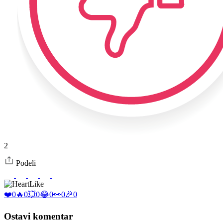
2
Podeli
Like
❤️
0
🔥
0
💥
0
😂
0
👀
0
🎉
0
Ostavi komentar