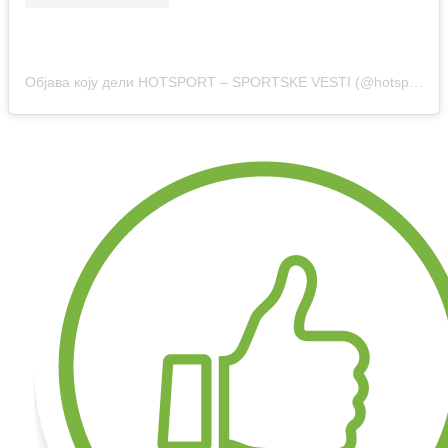
Објава коју дели HOTSPORT – SPORTSKE VESTI (@hotsport.rs)