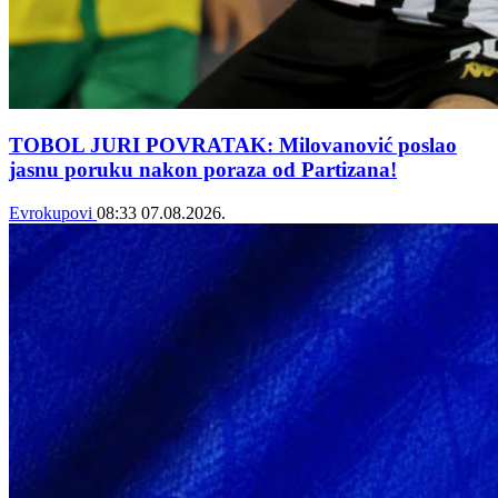
TOBOL JURI POVRATAK: Milovanović poslao
jasnu poruku nakon poraza od Partizana!
Evrokupovi
08:33
07.08.2026.