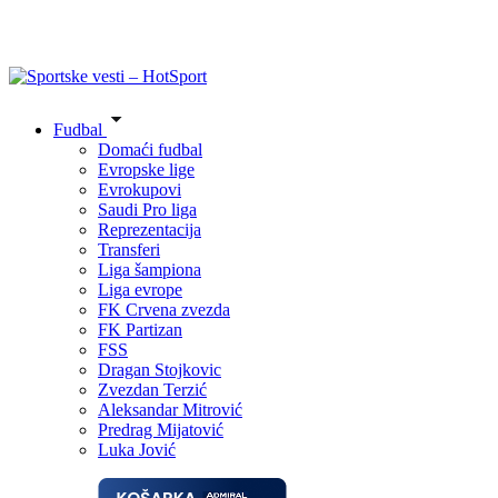
Fudbal
Domaći fudbal
Evropske lige
Evrokupovi
Saudi Pro liga
Reprezentacija
Transferi
Liga šampiona
Liga evrope
FK Crvena zvezda
FK Partizan
FSS
Dragan Stojkovic
Zvezdan Terzić
Aleksandar Mitrović
Predrag Mijatović
Luka Jović