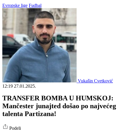
Evropske lige
Fudbal
Vukašin Cvetković
12:19
27.01.2025.
TRANSFER BOMBA U HUMSKOJ:
Mančester junajted došao po najvećeg
talenta Partizana!
Podeli