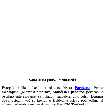
Sada su na potezu ‘crno-beli’!
Evropski velikani bacili su oko na bisera
Partizana
. Prema
saznanjima
„Mozzart Sporta“, Mančester junajted
pokazao je
ozbiljno interesovanje za mladog fudbalera crno-belih,
Dušana
Jovanovića,
i već su krenuli u ispitivanje uslova pod kojima bi
talentovani vezista mogao da se preseli na
Old Traford.