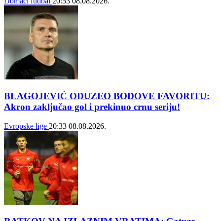
Domaći fudbal
20:53
08.08.2026.
BLAGOJEVIĆ ODUZEO BODOVE FAVORITU:
Akron zaključao gol i prekinuo crnu seriju!
Evropske lige
20:33
08.08.2026.