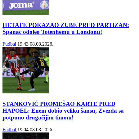
HETAFE POKAZAO ZUBE PRED PARTIZAN:
Španac odoleo Totenhemu u Londonu!
Fudbal
19:43
08.08.2026.
STANKOVIĆ PROMEŠAO KARTE PRED
HAPOEL: Enem dobio veliku šansu, Zvezda sa
potpuno drugačijim timom!
Fudbal
19:04
08.08.2026.