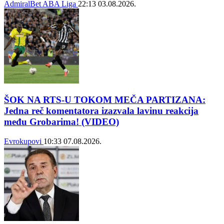
AdmiralBet ABA Liga
22:13
03.08.2026.
ŠOK NA RTS-U TOKOM MEČA PARTIZANA:
Jedna reč komentatora izazvala lavinu reakcija
među Grobarima! (VIDEO)
Evrokupovi
10:33
07.08.2026.