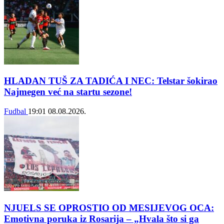
HLADAN TUŠ ZA TADIĆA I NEC: Telstar šokirao
Najmegen već na startu sezone!
Fudbal
19:01
08.08.2026.
NJUELS SE OPROSTIO OD MESIJEVOG OCA:
Emotivna poruka iz Rosarija – „Hvala što si ga