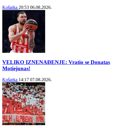
Košarka
20:53
06.08.2026.
VELIKO IZNENAĐENJE: Vratio se Donatas
Motiejunas!
Košarka
14:17
07.08.2026.