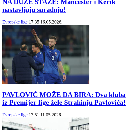
NA DUŽE STAZE: Mančester i Kerik
nastavljaju saradnju!
Evropske lige
17:35
16.05.2026.
PAVLOVIĆ MOŽE DA BIRA: Dva kluba
iz Premijer lige žele Strahinju Pavlovića!
Evropske lige
13:51
11.05.2026.