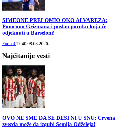
SIMEONE PRELOMIO OKO ALVAREZA:
Pomenuo Grizmana i poslao poruku koja će
odjeknuti u Barseloni!
Fudbal
17:40
08.08.2026.
Najčitanije vesti
OVO NE SME DA SE DESI NI U SNU: Crvena
zvezda može da izgubi Semija Odželeja!