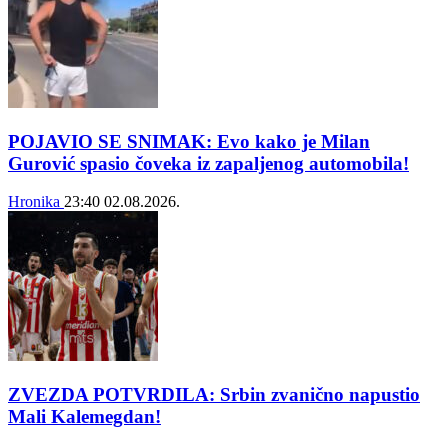
POJAVIO SE SNIMAK: Evo kako je Milan
Gurović spasio čoveka iz zapaljenog automobila!
Hronika
23:40
02.08.2026.
ZVEZDA POTVRDILA: Srbin zvanično napustio
Mali Kalemegdan!