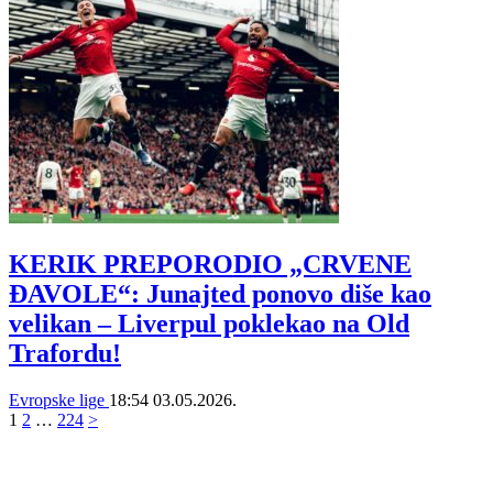
KERIK PREPORODIO „CRVENE
ĐAVOLE“: Junajted ponovo diše kao
velikan – Liverpul poklekao na Old
Trafordu!
Evropske lige
18:54
03.05.2026.
1
2
…
224
>