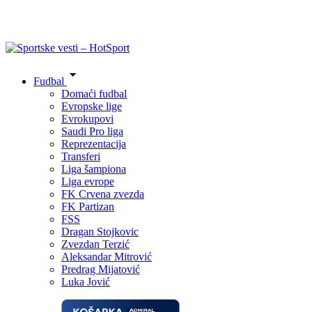
Fudbal
Domaći fudbal
Evropske lige
Evrokupovi
Saudi Pro liga
Reprezentacija
Transferi
Liga šampiona
Liga evrope
FK Crvena zvezda
FK Partizan
FSS
Dragan Stojkovic
Zvezdan Terzić
Aleksandar Mitrović
Predrag Mijatović
Luka Jović