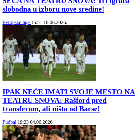
SEČA NA TEATRU SNOVA: Tri igrača
slobodna u izboru nove sredine!
Evropske lige
15:51
10.06.2026.
IPAK NEĆE IMATI SVOJE MESTO NA
TEATRU SNOVA: Rašford pred
transferom, ali ništa od Barse!
Fudbal
19:23
04.06.2026.