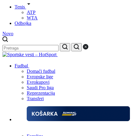
Tenis
ATP
WTA
Odbojka
Novo
Fudbal
Domaći fudbal
Evropske lige
Evrokupovi
Saudi Pro liga
Reprezentacija
Transferi