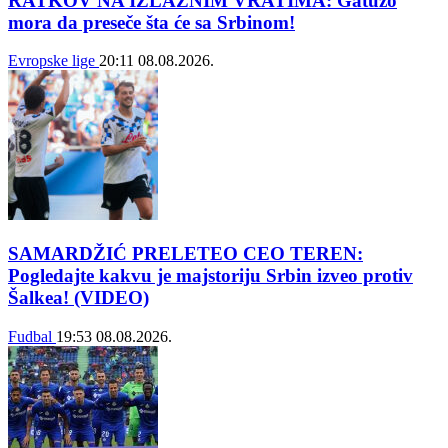
RATKOV NA IZLAZNIM VRATIMA: Gatuzo
mora da preseče šta će sa Srbinom!
Evropske lige
20:11
08.08.2026.
SAMARDŽIĆ PRELETEO CEO TEREN:
Pogledajte kakvu je majstoriju Srbin izveo protiv
Šalkea! (VIDEO)
Fudbal
19:53
08.08.2026.