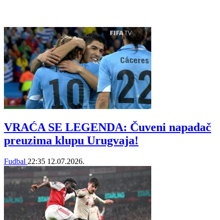
VRAĆA SE LEGENDA: Čuveni napadač
preuzima klupu Urugvaja!
Fudbal
22:35
12.07.2026.