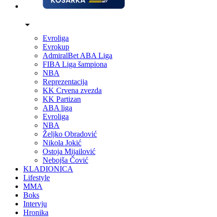
Evroliga
Evrokup
AdmiralBet ABA Liga
FIBA Liga šampiona
NBA
Reprezentacija
KK Crvena zvezda
KK Partizan
ABA liga
Evroliga
NBA
Željko Obradović
Nikola Jokić
Ostoja Mijailović
Nebojša Čović
KLADIONICA
Lifestyle
MMA
Boks
Intervju
Hronika