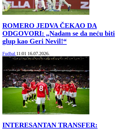
ROMERO JEDVA ČEKAO DA
ODGOVORI: „Nadam se da neću biti
glup kao Geri Nevil!“
Fudbal
11:01
16.07.2026.
INTERESANTAN TRANSFER: