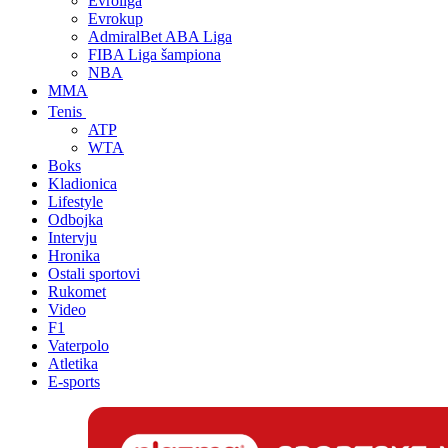
Evroliga
Evrokup
AdmiralBet ABA Liga
FIBA Liga šampiona
NBA
MMA
Tenis
ATP
WTA
Boks
Kladionica
Lifestyle
Odbojka
Intervju
Hronika
Ostali sportovi
Rukomet
Video
F1
Vaterpolo
Atletika
E-sports