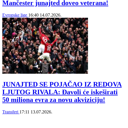
Mančester junajted doveo veterana!
Evropske lige
16:40
14.07.2026.
JUNAJTED SE POJAČAO IZ REDOVA
LJUTOG RIVALA: Đavoli će iskeširati
50 miliona evra za novu akviziciju!
Transferi
17:11
13.07.2026.