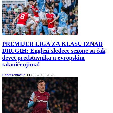
PREMIJER LIGA ZA KLASU IZNAD
DRUGIH: Englezi sledeće sezone sa čak
devet predstavnika u evropskim
takmičenjima!
Reprezentacija
11:05
28.05.2026.