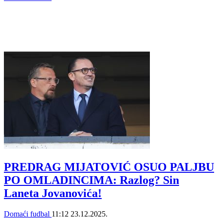
PREDRAG MIJATOVIĆ OSUO PALJBU
PO OMLADINCIMA: Razlog? Sin
Laneta Jovanovića!
Domaći fudbal
11:12
23.12.2025.