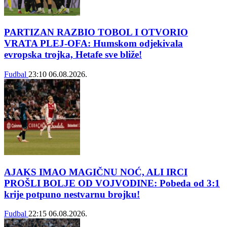
PARTIZAN RAZBIO TOBOL I OTVORIO
VRATA PLEJ-OFA: Humskom odjekivala
evropska trojka, Hetafe sve bliže!
Fudbal
23:10
06.08.2026.
AJAKS IMAO MAGIČNU NOĆ, ALI IRCI
PROŠLI BOLJE OD VOJVODINE: Pobeda od 3:1
krije potpuno nestvarnu brojku!
Fudbal
22:15
06.08.2026.