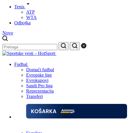
Tenis
ATP
WTA
Odbojka
Novo
Fudbal
Domaći fudbal
Evropske lige
Evrokupovi
Saudi Pro liga
Reprezentacija
Transferi