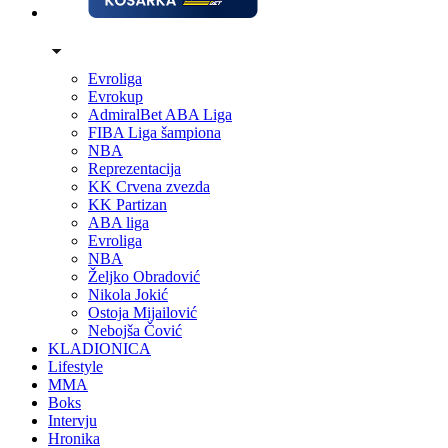
Evroliga
Evrokup
AdmiralBet ABA Liga
FIBA Liga šampiona
NBA
Reprezentacija
KK Crvena zvezda
KK Partizan
ABA liga
Evroliga
NBA
Željko Obradović
Nikola Jokić
Ostoja Mijailović
Nebojša Čović
KLADIONICA
Lifestyle
MMA
Boks
Intervju
Hronika