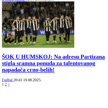
ŠOK U HUMSKOJ: Na adresu Partizana
stigla sramna ponuda za talentovanog
napadača crno-belih!
Fudbal
20:43
19.08.2025.
1
2
>