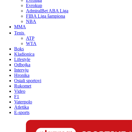
Evroliga
Evrokup
AdmiralBet ABA Liga
FIBA Liga šampiona
NBA
MMA
Tenis
ATP
WTA
Boks
Kladionica
Lifestyle
Odbojka
Intervju
Hronika
Ostali sportovi
Rukomet
Video
F1
Vaterpolo
Atletika
E-sports