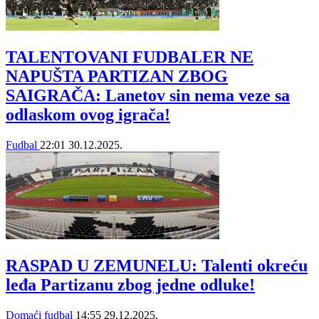
TALENTOVANI FUDBALER NE
NAPUŠTA PARTIZAN ZBOG
SAIGRAČA: Lanetov sin nema veze sa
odlaskom ovog igrača!
Fudbal
22:01
30.12.2025.
RASPAD U ZEMUNELU: Talenti okreću
leđa Partizanu zbog jedne odluke!
Domaći fudbal
14:55
29.12.2025.