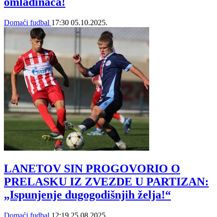
omladinaca!
Domaći fudbal
17:30
05.10.2025.
LANETOV SIN PROGOVORIO O
PRELASKU IZ ZVEZDE U PARTIZAN:
„Ispunjenje dugogodišnjih želja!“
Domaći fudbal
12:19
25.08.2025.