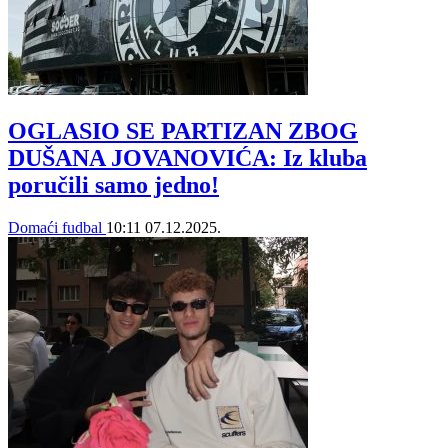
OGLASIO SE PARTIZAN ZBOG
DUŠANA JOVANOVIĆA: Iz kluba
poručili samo jedno!
Domaći fudbal
10:11
07.12.2025.