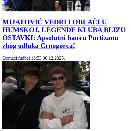
MIJATOVIĆ VEDRI I OBLAČI U
HUMSKOJ, LEGENDE KLUBA BLIZU
OSTAVKI: Apsolutni haos u Partizanu
zbog odluka Crnogorca!
Domaći fudbal
16:53
06.12.2025.