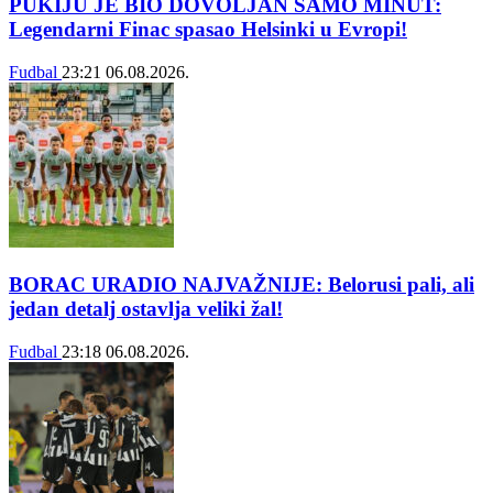
PUKIJU JE BIO DOVOLJAN SAMO MINUT:
Legendarni Finac spasao Helsinki u Evropi!
Fudbal
23:21
06.08.2026.
BORAC URADIO NAJVAŽNIJE: Belorusi pali, ali
jedan detalj ostavlja veliki žal!
Fudbal
23:18
06.08.2026.