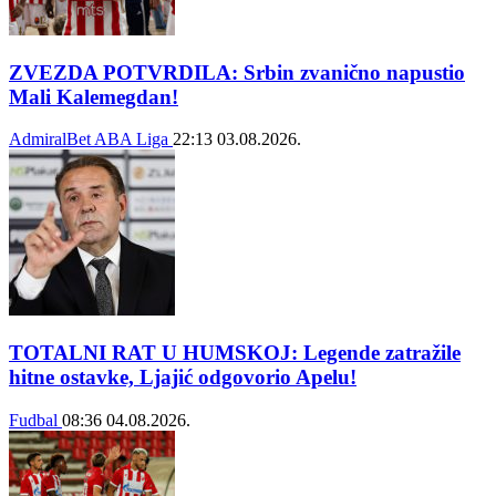
ZVEZDA POTVRDILA: Srbin zvanično napustio
Mali Kalemegdan!
AdmiralBet ABA Liga
22:13
03.08.2026.
TOTALNI RAT U HUMSKOJ: Legende zatražile
hitne ostavke, Ljajić odgovorio Apelu!
Fudbal
08:36
04.08.2026.