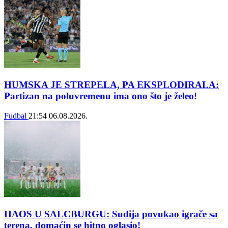
HUMSKA JE STREPELA, PA EKSPLODIRALA:
Partizan na poluvremenu ima ono što je želeo!
Fudbal
21:54
06.08.2026.
HAOS U SALCBURGU: Sudija povukao igrače sa
terena, domaćin se hitno oglasio!