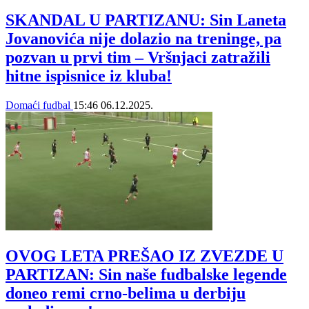
SKANDAL U PARTIZANU: Sin Laneta
Jovanovića nije dolazio na treninge, pa
pozvan u prvi tim – Vršnjaci zatražili
hitne ispisnice iz kluba!
Domaći fudbal
15:46
06.12.2025.
OVOG LETA PREŠAO IZ ZVEZDE U
PARTIZAN: Sin naše fudbalske legende
doneo remi crno-belima u derbiju