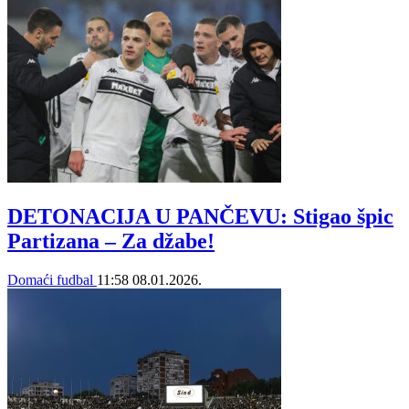
DETONACIJA U PANČEVU: Stigao špic
Partizana – Za džabe!
Domaći fudbal
11:58
08.01.2026.