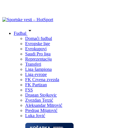
Fudbal
Domaći fudbal
Evropske lige
Evrokupovi
Saudi Pro liga
Reprezentacija
Transferi
Liga šampiona
Liga evrope
FK Crvena zvezda
FK Partizan
FSS
Dragan Stojkovic
Zvezdan Terzić
Aleksandar Mitrović
Predrag Mijatović
Luka Jović