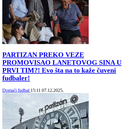
PARTIZAN PREKO VEZE
PROMOVISAO LANETOVOG SINA U
PRVI TIM?! Evo šta na to kaže čuveni
fudbaler!
Domaći fudbal
15:11
07.12.2025.