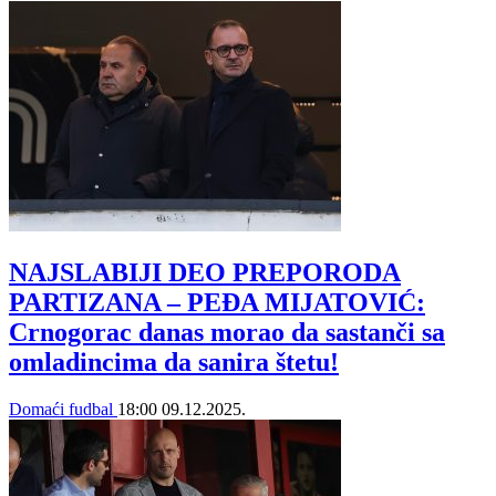
NAJSLABIJI DEO PREPORODA
PARTIZANA – PEĐA MIJATOVIĆ:
Crnogorac danas morao da sastanči sa
omladincima da sanira štetu!
Domaći fudbal
18:00
09.12.2025.