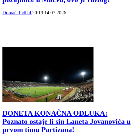
Domaći fudbal
20:19
14.07.2026.
DONETA KONAČNA ODLUKA:
Poznato ostaje li sin Laneta Jovanovića u
prvom timu Partizana!