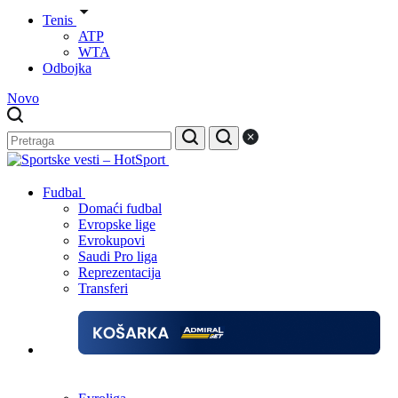
Tenis
ATP
WTA
Odbojka
Novo
Fudbal
Domaći fudbal
Evropske lige
Evrokupovi
Saudi Pro liga
Reprezentacija
Transferi