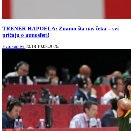
TRENER HAPOELA: Znamo šta nas čeka – svi
pričaju o atmosferi!
Evrokupovi
20:18
10.08.2026.