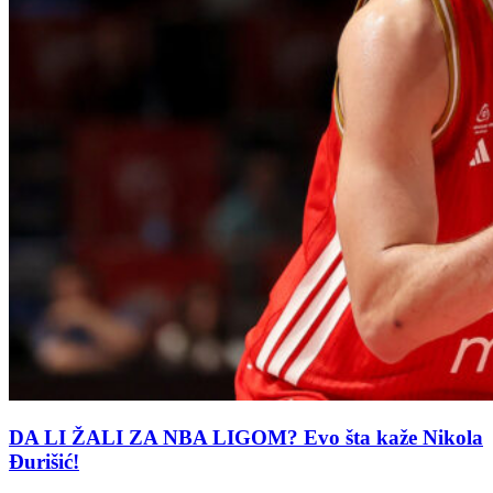
DA LI ŽALI ZA NBA LIGOM? Evo šta kaže Nikola
Đurišić!