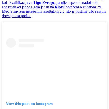
kola kvalifikacija za
Ligu Evrope,
pa nije uspeo da nadoknadi
zaostatak od jednog gola jer su na
Kipru
poraženi rezultatom 2:1.
Meč je završen nerešenim rezultatom 2:2, što je gostima bilo sasvim
dovoljno za prolaz.
View this post on Instagram