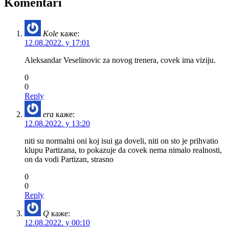
Komentari
Kole
каже:
12.08.2022. у 17:01
Aleksandar Veselinovic za novog trenera, covek ima viziju.
0
0
Reply
era
каже:
12.08.2022. у 13:20
niti su normalni oni koj isui ga doveli, niti on sto je prihvatio
klupu Partizana, to pokazuje da covek nema nimalo realnosti,
on da vodi Partizan, strasno
0
0
Reply
Q
каже:
12.08.2022. у 00:10