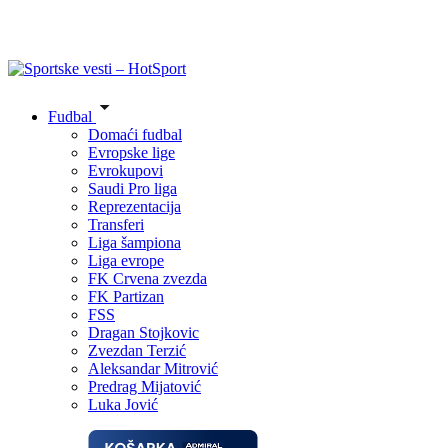
Fudbal
Domaći fudbal
Evropske lige
Evrokupovi
Saudi Pro liga
Reprezentacija
Transferi
Liga šampiona
Liga evrope
FK Crvena zvezda
FK Partizan
FSS
Dragan Stojkovic
Zvezdan Terzić
Aleksandar Mitrović
Predrag Mijatović
Luka Jović