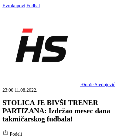
Evrokupovi
Fudbal
Đorđe Sredojević
23:00
11.08.2022.
STOLICA JE BIVŠI TRENER
PARTIZANA: Izdržao mesec dana
takmičarskog fudbala!
Podeli