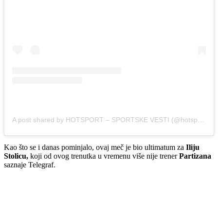
A post shared by HOTSPORT – SPORTSKE VESTI (@hotsport.rs)
Kao što se i danas pominjalo, ovaj meč je bio ultimatum za
Iliju
Stolicu,
koji od ovog trenutka u vremenu više nije trener
Partizana
saznaje Telegraf.