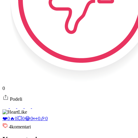
0
Podeli
Like
❤️
0
🔥
0
💥
0
😂
0
👀
0
🎉
0
4
komentari