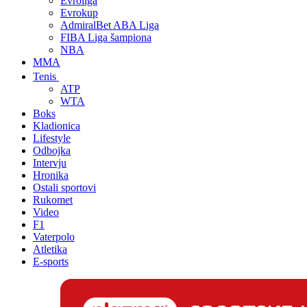
Evroliga
Evrokup
AdmiralBet ABA Liga
FIBA Liga šampiona
NBA
MMA
Tenis
ATP
WTA
Boks
Kladionica
Lifestyle
Odbojka
Intervju
Hronika
Ostali sportovi
Rukomet
Video
F1
Vaterpolo
Atletika
E-sports