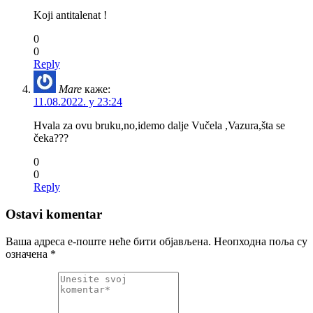
Koji antitalenat !
0
0
Reply
Mare
каже:
11.08.2022. у 23:24
Hvala za ovu bruku,no,idemo dalje Vučela ,Vazura,šta se
čeka???
0
0
Reply
Ostavi komentar
Ваша адреса е-поште неће бити објављена.
Неопходна поља су
означена
*