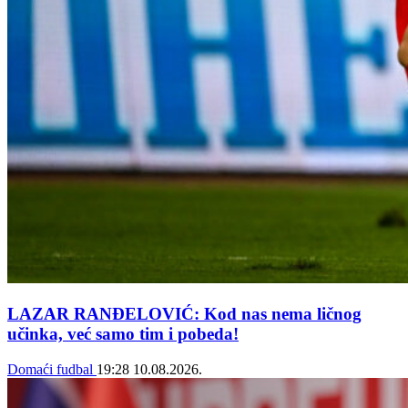
LAZAR RANĐELOVIĆ: Kod nas nema ličnog
učinka, već samo tim i pobeda!
Domaći fudbal
19:28
10.08.2026.