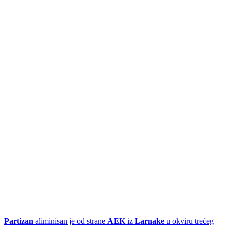
Partizan
aliminisan je od strane
AEK
iz
Larnake
u okviru trećeg