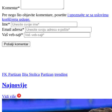
Komentar*
Pre nego što objavite komentare, posetite
i upoznajte se sa uslovima
korišćenja usluge.
Ime*
Email adresa*
Vaš veb-sajt*
FK Partizan
Ilija Stolica
Partizan
trending
Najnovije
Vidi više