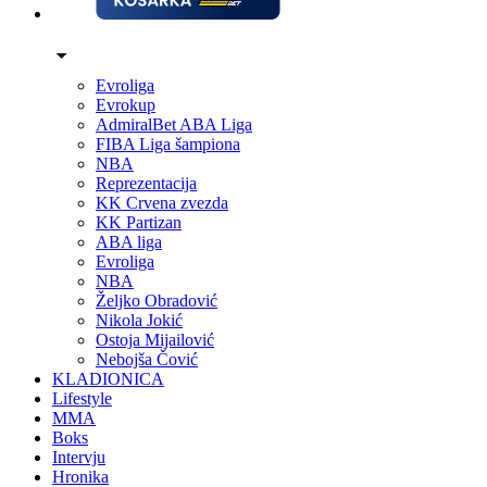
Evroliga
Evrokup
AdmiralBet ABA Liga
FIBA Liga šampiona
NBA
Reprezentacija
KK Crvena zvezda
KK Partizan
ABA liga
Evroliga
NBA
Željko Obradović
Nikola Jokić
Ostoja Mijailović
Nebojša Čović
KLADIONICA
Lifestyle
MMA
Boks
Intervju
Hronika