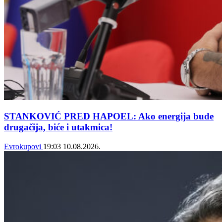
STANKOVIĆ PRED HAPOEL: Ako energija bude
drugačija, biće i utakmica!
Evrokupovi
19:03
10.08.2026.