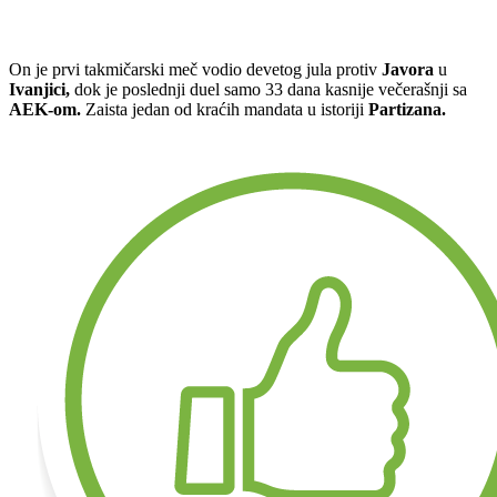
On je prvi takmičarski meč vodio devetog jula protiv
Javora
u
Ivanjici,
dok je poslednji duel samo 33 dana kasnije večerašnji sa
AEK-om.
Zaista jedan od kraćih mandata u istoriji
Partizana.