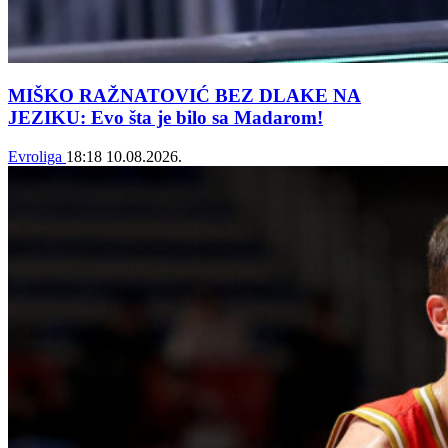
MIŠKO RAŽNATOVIĆ BEZ DLAKE NA
JEZIKU: Evo šta je bilo sa Madarom!
Evroliga
18:18
10.08.2026.