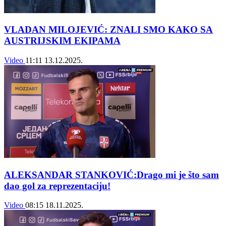
VLADAN MILOJEVIĆ: ZNALI SMO KAKO SA
AUSTRIJSKIM EKIPAMA
Video
11:11
13.12.2025.
ALEKSANDAR STANKOVIĆ:Drago mi je što sam
dao gol za reprezentaciju!
Video
08:15
18.11.2025.