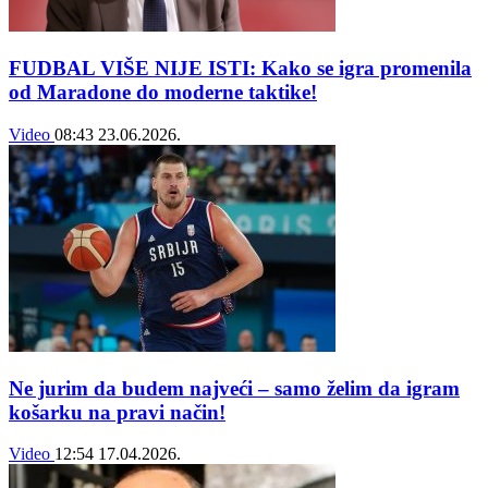
FUDBAL VIŠE NIJE ISTI: Kako se igra promenila
od Maradone do moderne taktike!
Video
08:43
23.06.2026.
Ne jurim da budem najveći – samo želim da igram
košarku na pravi način!
Video
12:54
17.04.2026.