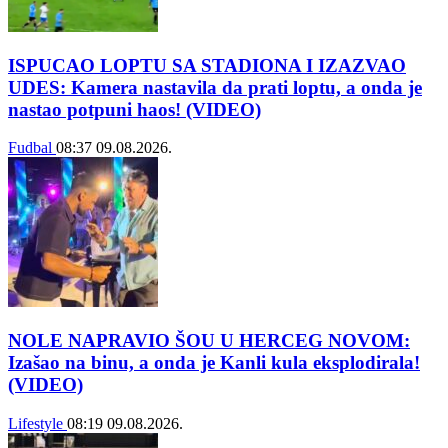
ISPUCAO LOPTU SA STADIONA I IZAZVAO
UDES: Kamera nastavila da prati loptu, a onda je
nastao potpuni haos! (VIDEO)
Fudbal
08:37
09.08.2026.
NOLE NAPRAVIO ŠOU U HERCEG NOVOM:
Izašao na binu, a onda je Kanli kula eksplodirala!
(VIDEO)
Lifestyle
08:19
09.08.2026.