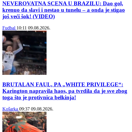
NEVEROVATNA SCENA U BRAZILU: Dao gol,
krenuo da slavi i nestao u tunelu – a onda je stigao
još veći šok! (VIDEO)
Fudbal
10:11
09.08.2026.
BRUTALAN FAUL, PA „WHITE PRIVILEGE“:
Karington napravila haos, pa tvrdila da je sve zbog
toga što je protivnica belkinja!
Košarka
09:37
09.08.2026.