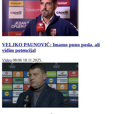
VELJKO PAUNOVIĆ: Imamo puno posla, ali
vidim potencijal
Video
08:06
18.11.2025.