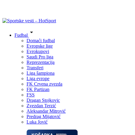
Fudbal
Domaći fudbal
Evropske lige
Evrokupovi
Saudi Pro liga
Reprezentacija
Transferi
Liga šampiona
Liga evrope
FK Crvena zvezda
FK Partizan
FSS
Dragan Stojkovic
Zvezdan Terzić
Aleksandar Mitrović
Predrag Mijatović
Luka Jović