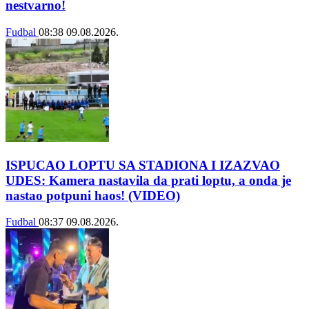
nestvarno!
Fudbal
08:38
09.08.2026.
ISPUCAO LOPTU SA STADIONA I IZAZVAO
UDES: Kamera nastavila da prati loptu, a onda je
nastao potpuni haos! (VIDEO)
Fudbal
08:37
09.08.2026.