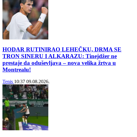
HODAR RUTINIRAO LEHEČKU, DRMA SE
TRON SINERU I ALKARAZU: Tinejdžer ne
prestaje da oduševljava – nova velika žrtva u
Montrealu!
Tenis
10:37
09.08.2026.