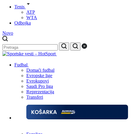
Tenis
ATP
WTA
Odbojka
Novo
Fudbal
Domaći fudbal
Evropske lige
Evrokupovi
Saudi Pro liga
Reprezentacija
Transferi