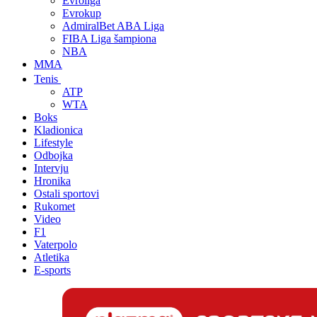
Evroliga
Evrokup
AdmiralBet ABA Liga
FIBA Liga šampiona
NBA
MMA
Tenis
ATP
WTA
Boks
Kladionica
Lifestyle
Odbojka
Intervju
Hronika
Ostali sportovi
Rukomet
Video
F1
Vaterpolo
Atletika
E-sports