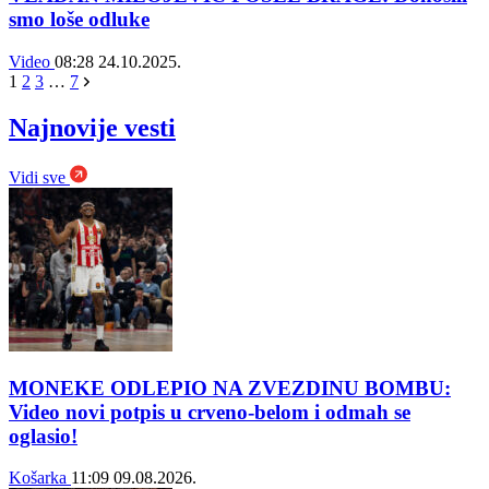
smo loše odluke
Video
08:28
24.10.2025.
1
2
3
…
7
Najnovije vesti
Vidi sve
MONEKE ODLEPIO NA ZVEZDINU BOMBU:
Video novi potpis u crveno-belom i odmah se
oglasio!
Košarka
11:09
09.08.2026.