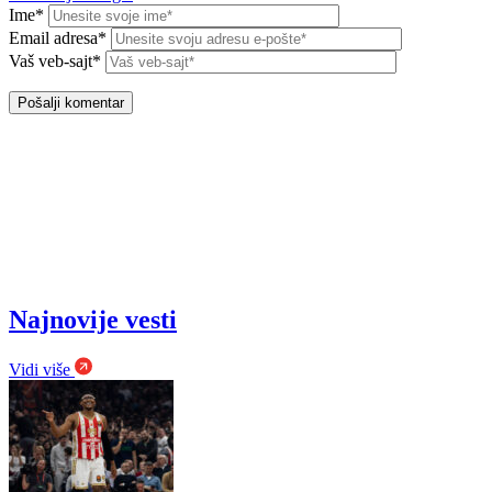
Ime*
Email adresa*
Vaš veb-sajt*
Najnovije vesti
Vidi više