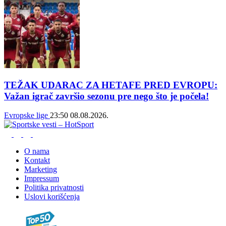
TEŽAK UDARAC ZA HETAFE PRED EVROPU:
Važan igrač završio sezonu pre nego što je počela!
Evropske lige
23:50
08.08.2026.
O nama
Kontakt
Marketing
Impressum
Politika privatnosti
Uslovi korišćenja