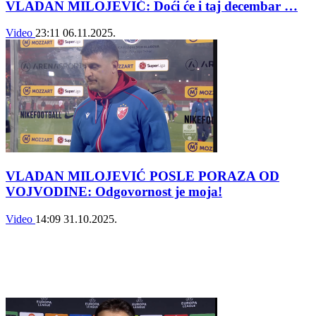
VLADAN MILOJEVIĆ: Doći će i taj decembar …
Video
23:11
06.11.2025.
VLADAN MILOJEVIĆ POSLE PORAZA OD
VOJVODINE: Odgovornost je moja!
Video
14:09
31.10.2025.