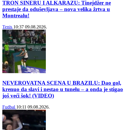
TRON SINERU I ALKARAZU: Tinejdžer ne
prestaje da oduševljava – nova velika žrtva u
Montrealu!
Tenis
10:37
09.08.2026.
NEVEROVATNA SCENA U BRAZILU: Dao gol,
krenuo da slavi i nestao u tunelu – a onda je stigao
još veći šok! (VIDEO)
Fudbal
10:11
09.08.2026.