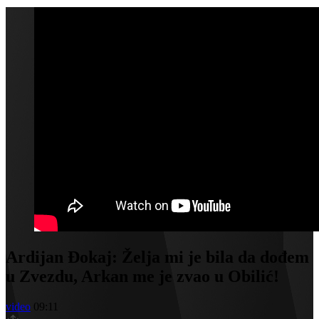
Ardijan Đokaj: Želja mi je bila da dođem
u Zvezdu, Arkan me je zvao u Obilić!
video
09:11