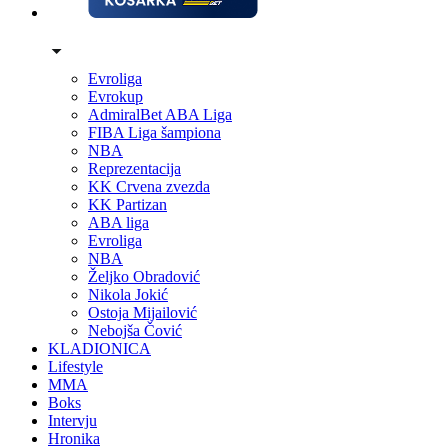
Evroliga
Evrokup
AdmiralBet ABA Liga
FIBA Liga šampiona
NBA
Reprezentacija
KK Crvena zvezda
KK Partizan
ABA liga
Evroliga
NBA
Željko Obradović
Nikola Jokić
Ostoja Mijailović
Nebojša Čović
KLADIONICA
Lifestyle
MMA
Boks
Intervju
Hronika