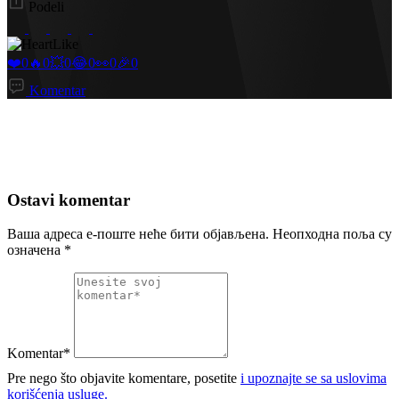
Podeli
Like
❤️
0
🔥
0
💥
0
😂
0
👀
0
🎉
0
Komentar
Ostavi komentar
Ваша адреса е-поште неће бити објављена.
Неопходна поља су
означена
*
Komentar*
Pre nego što objavite komentare, posetite
i upoznajte se sa uslovima
korišćenja usluge.