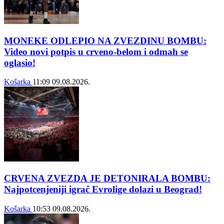
MONEKE ODLEPIO NA ZVEZDINU BOMBU:
Video novi potpis u crveno-belom i odmah se
oglasio!
Košarka
11:09
09.08.2026.
CRVENA ZVEZDA JE DETONIRALA BOMBU:
Najpotcenjeniji igrač Evrolige dolazi u Beograd!
Košarka
10:53
09.08.2026.