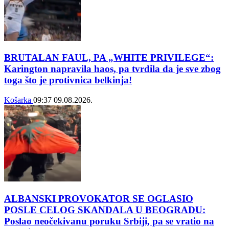
BRUTALAN FAUL, PA „WHITE PRIVILEGE“:
Karington napravila haos, pa tvrdila da je sve zbog
toga što je protivnica belkinja!
Košarka
09:37
09.08.2026.
ALBANSKI PROVOKATOR SE OGLASIO
POSLE CELOG SKANDALA U BEOGRADU:
Poslao neočekivanu poruku Srbiji, pa se vratio na