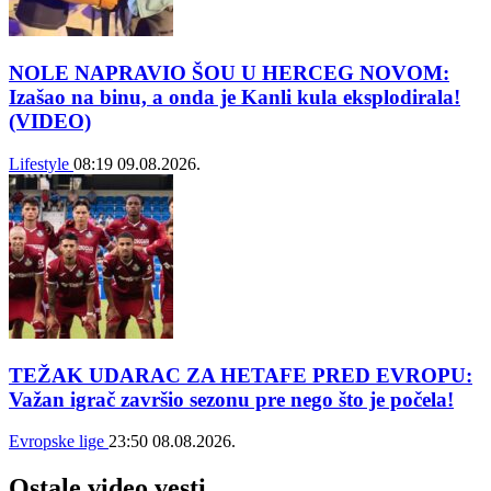
NOLE NAPRAVIO ŠOU U HERCEG NOVOM:
Izašao na binu, a onda je Kanli kula eksplodirala!
(VIDEO)
Lifestyle
08:19
09.08.2026.
TEŽAK UDARAC ZA HETAFE PRED EVROPU:
Važan igrač završio sezonu pre nego što je počela!
Evropske lige
23:50
08.08.2026.
Ostale video vesti