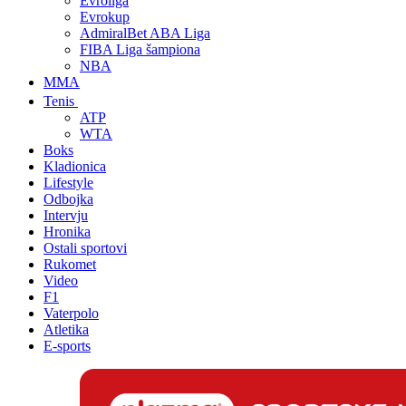
Evroliga
Evrokup
AdmiralBet ABA Liga
FIBA Liga šampiona
NBA
MMA
Tenis
ATP
WTA
Boks
Kladionica
Lifestyle
Odbojka
Intervju
Hronika
Ostali sportovi
Rukomet
Video
F1
Vaterpolo
Atletika
E-sports