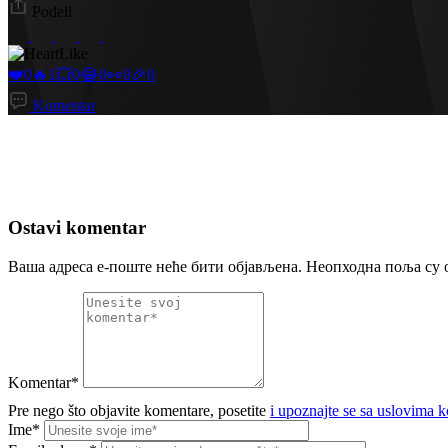
Podeli
Like
❤️
0
🔥
1
💥
0
😂
0
👀
0
🎉
0
Komentar
Ostavi komentar
Ваша адреса е-поште неће бити објављена.
Неопходна поља су 
Komentar*
Pre nego što objavite komentare, posetite
i upoznajte se sa uslovima ko
Ime*