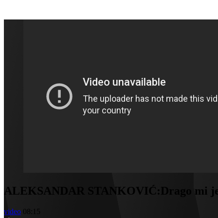
ALEKSANDAR STANKOVIĆ:Drago mi je što
video
08:15