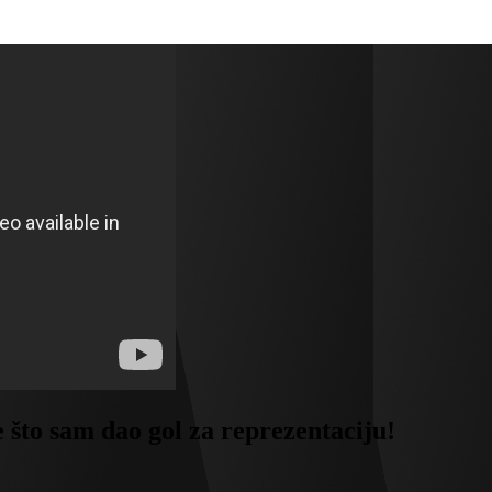
 sam dao gol za reprezentaciju!