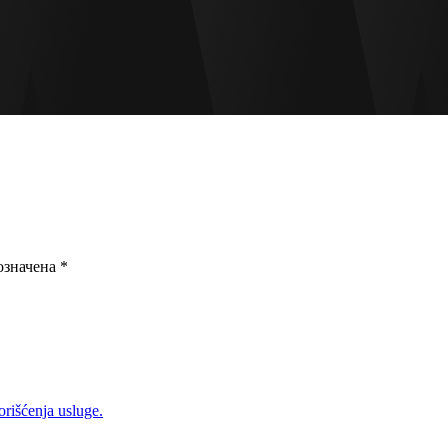
означена
*
rišćenja usluge.