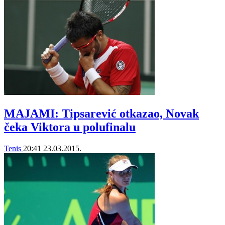
MAJAMI: Tipsarević otkazao, Novak
čeka Viktora u polufinalu
Tenis
20:41
23.03.2015.