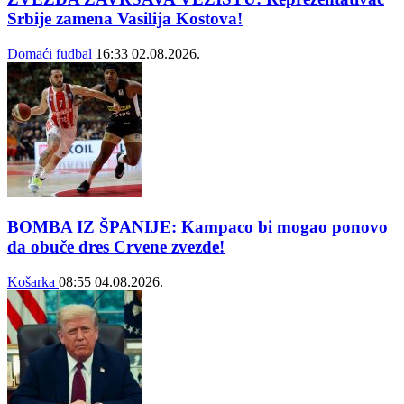
Srbije zamena Vasilija Kostova!
Domaći fudbal
16:33
02.08.2026.
BOMBA IZ ŠPANIJE: Kampaco bi mogao ponovo
da obuče dres Crvene zvezde!
Košarka
08:55
04.08.2026.