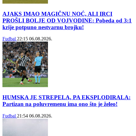
AJAKS IMAO MAGIČNU NOĆ, ALI IRCI
PROŠLI BOLJE OD VOJVODINE: Pobeda od 3:1
krije potpuno nestvarnu brojku!
Fudbal
22:15
06.08.2026.
HUMSKA JE STREPELA, PA EKSPLODIRALA:
Partizan na poluvremenu ima ono što je želeo!
Fudbal
21:54
06.08.2026.