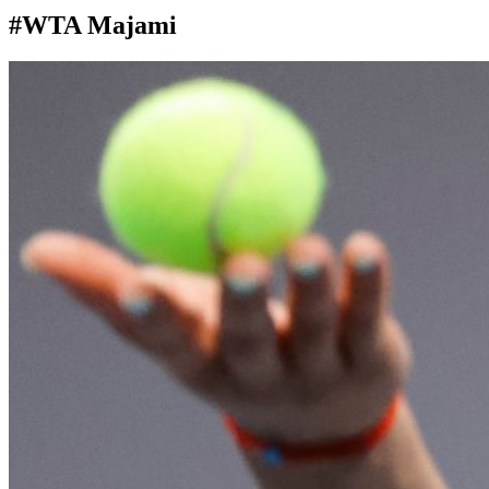
#WTA Majami