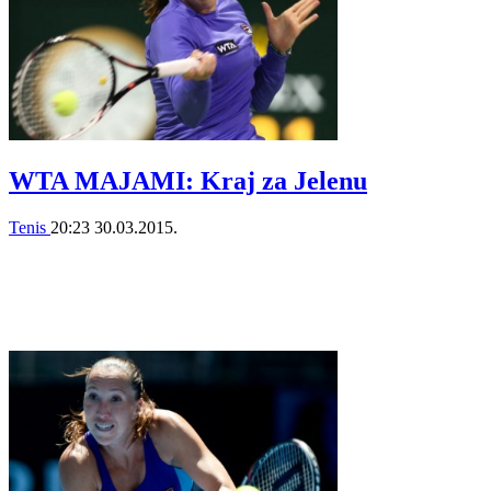
WTA MAJAMI: Kraj za Jelenu
Tenis
20:23
30.03.2015.