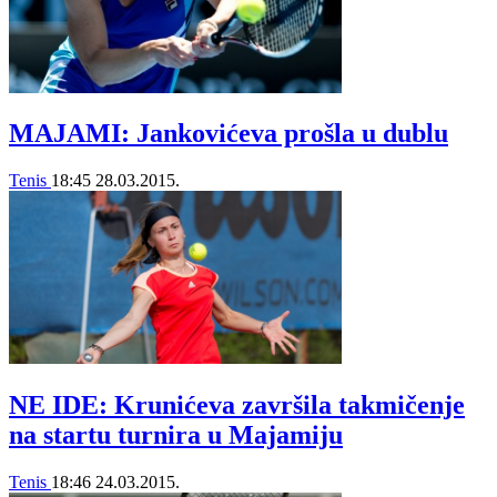
MAJAMI: Jankovićeva prošla u dublu
Tenis
18:45
28.03.2015.
NE IDE: Krunićeva završila takmičenje
na startu turnira u Majamiju
Tenis
18:46
24.03.2015.