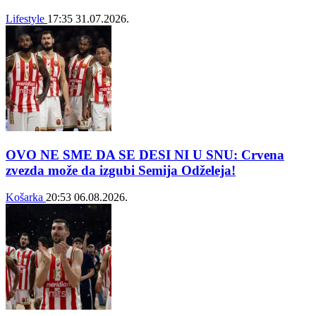
Lifestyle
17:35
31.07.2026.
OVO NE SME DA SE DESI NI U SNU: Crvena
zvezda može da izgubi Semija Odželeja!
Košarka
20:53
06.08.2026.