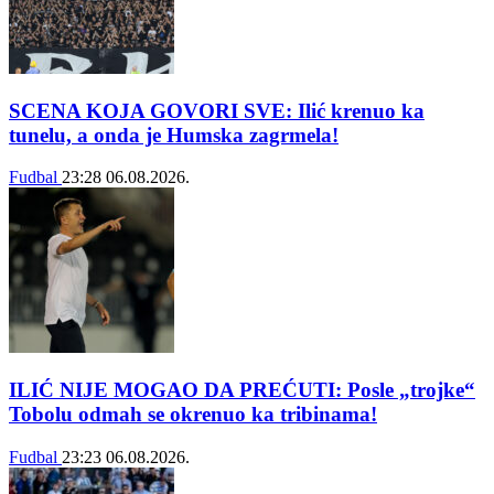
SCENA KOJA GOVORI SVE: Ilić krenuo ka
tunelu, a onda je Humska zagrmela!
Fudbal
23:28
06.08.2026.
ILIĆ NIJE MOGAO DA PREĆUTI: Posle „trojke“
Tobolu odmah se okrenuo ka tribinama!
Fudbal
23:23
06.08.2026.