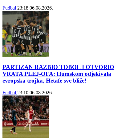
Fudbal
23:18
06.08.2026.
PARTIZAN RAZBIO TOBOL I OTVORIO
VRATA PLEJ-OFA: Humskom odjekivala
evropska trojka, Hetafe sve bliže!
Fudbal
23:10
06.08.2026.