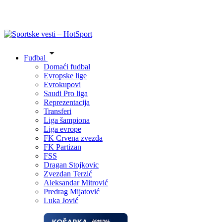
Fudbal
Domaći fudbal
Evropske lige
Evrokupovi
Saudi Pro liga
Reprezentacija
Transferi
Liga šampiona
Liga evrope
FK Crvena zvezda
FK Partizan
FSS
Dragan Stojkovic
Zvezdan Terzić
Aleksandar Mitrović
Predrag Mijatović
Luka Jović