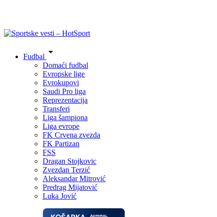
Fudbal
Domaći fudbal
Evropske lige
Evrokupovi
Saudi Pro liga
Reprezentacija
Transferi
Liga šampiona
Liga evrope
FK Crvena zvezda
FK Partizan
FSS
Dragan Stojkovic
Zvezdan Terzić
Aleksandar Mitrović
Predrag Mijatović
Luka Jović