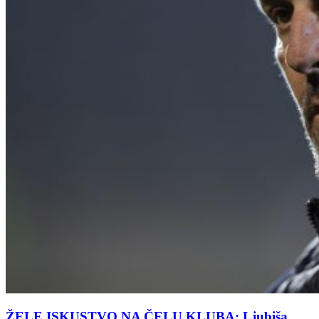
ŽELE ISKUSTVO NA ČELU KLUBA: Ljubiša