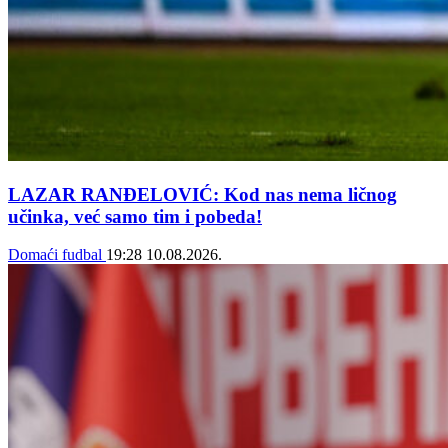
LAZAR RANĐELOVIĆ: Kod nas nema ličnog
učinka, već samo tim i pobeda!
Domaći fudbal
19:28
10.08.2026.