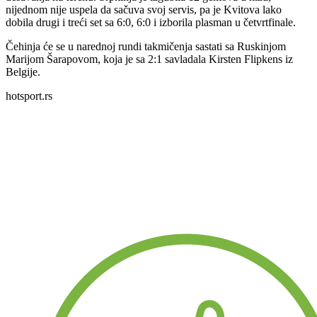
nijednom nije uspela da sačuva svoj servis, pa je Kvitova lako
dobila drugi i treći set sa 6:0, 6:0 i izborila plasman u četvrtfinale.
Čehinja će se u narednoj rundi takmičenja sastati sa Ruskinjom
Marijom Šarapovom, koja je sa 2:1 savladala Kirsten Flipkens iz
Belgije.
hotsport.rs