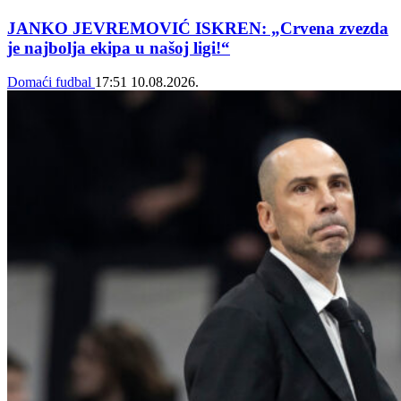
JANKO JEVREMOVIĆ ISKREN: „Crvena zvezda
je najbolja ekipa u našoj ligi!“
Domaći fudbal
17:51
10.08.2026.