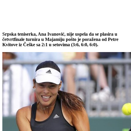
Srpska teniserka, Ana Ivanović, nije uspela da se plasira u
četvrtfinale turnira u Majamiju pošto je poražena od Petre
Kvitove iz Češke sa 2:1 u setovima (3:6, 6:0, 6:0).