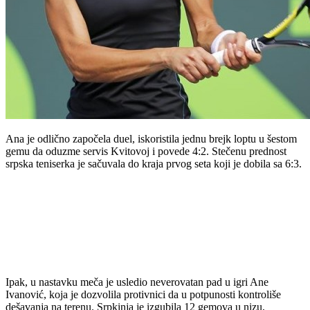
Ana je odlično započela duel, iskoristila jednu brejk loptu u šestom
gemu da oduzme servis Kvitovoj i povede 4:2. Stečenu prednost
srpska teniserka je sačuvala do kraja prvog seta koji je dobila sa 6:3.
Ipak, u nastavku meča je usledio neverovatan pad u igri Ane
Ivanović, koja je dozvolila protivnici da u potpunosti kontroliše
dešavanja na terenu. Srpkinja je izgubila 12 gemova u nizu,