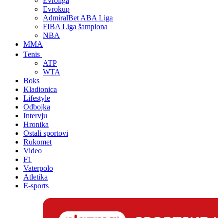
Evroliga
Evrokup
AdmiralBet ABA Liga
FIBA Liga šampiona
NBA
MMA
Tenis
ATP
WTA
Boks
Kladionica
Lifestyle
Odbojka
Intervju
Hronika
Ostali sportovi
Rukomet
Video
F1
Vaterpolo
Atletika
E-sports