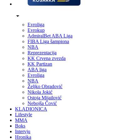
Evroliga
Evrokup
AdmiralBet ABA Liga
FIBA Liga šampiona
NBA
Reprezentacija
KK Crvena zvezda
KK Partizan
ABA liga
Evroliga
NBA
Željko Obradović
Nikola Jokić
Ostoja Mijailović
Nebojša Čović
KLADIONICA
Lifestyle
MMA
Boks
Intervju
Hronika