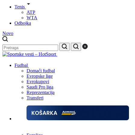
Tenis
ATP
WTA
Odbojka
Novo
Fudbal
Domaći fudbal
Evropske lige
Evrokupovi
Saudi Pro liga
Reprezentacija
Transferi