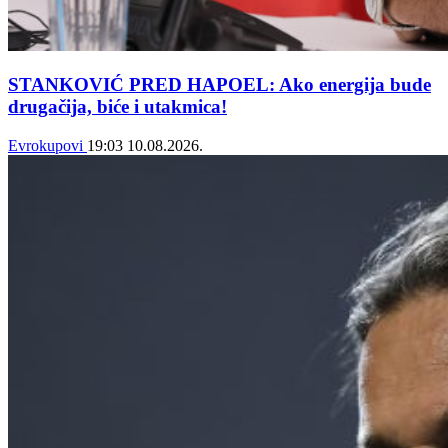
STANKOVIĆ PRED HAPOEL: Ako energija bude
drugačija, biće i utakmica!
Evrokupovi
19:03
10.08.2026.