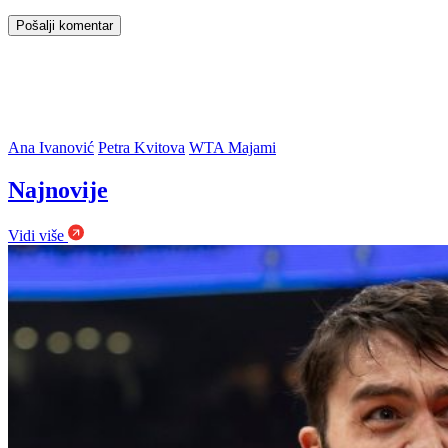
Ana Ivanović
Petra Kvitova
WTA Majami
Najnovije
Vidi više