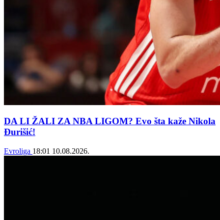
DA LI ŽALI ZA NBA LIGOM? Evo šta kaže Nikola
Đurišić!
Evroliga
18:01
10.08.2026.