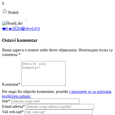
0
Podeli
Like
❤️
0
🔥
0
💥
0
😂
0
👀
0
🎉
0
Ostavi komentar
Ваша адреса е-поште неће бити објављена.
Неопходна поља су
означена
*
Komentar*
Pre nego što objavite komentare, posetite
i upoznajte se sa uslovima
korišćenja usluge.
Ime*
Email adresa*
Vaš veb-sajt*