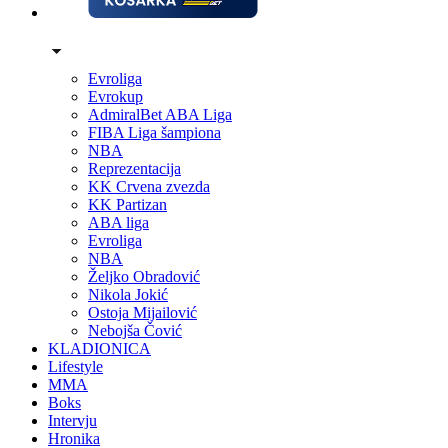
Evroliga
Evrokup
AdmiralBet ABA Liga
FIBA Liga šampiona
NBA
Reprezentacija
KK Crvena zvezda
KK Partizan
ABA liga
Evroliga
NBA
Željko Obradović
Nikola Jokić
Ostoja Mijailović
Nebojša Čović
KLADIONICA
Lifestyle
MMA
Boks
Intervju
Hronika