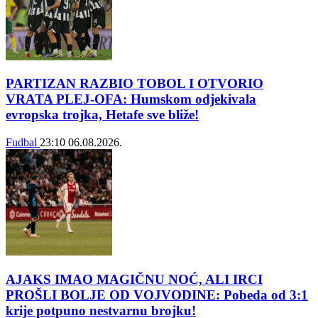
PARTIZAN RAZBIO TOBOL I OTVORIO
VRATA PLEJ-OFA: Humskom odjekivala
evropska trojka, Hetafe sve bliže!
Fudbal
23:10
06.08.2026.
AJAKS IMAO MAGIČNU NOĆ, ALI IRCI
PROŠLI BOLJE OD VOJVODINE: Pobeda od 3:1
krije potpuno nestvarnu brojku!