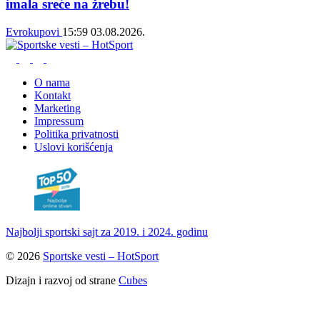
imala sreće na žrebu!
Evrokupovi
15:59
03.08.2026.
O nama
Kontakt
Marketing
Impressum
Politika privatnosti
Uslovi korišćenja
Najbolji sportski sajt za 2019. i 2024. godinu
© 2026
Sportske vesti – HotSport
Dizajn i razvoj od strane
Cubes