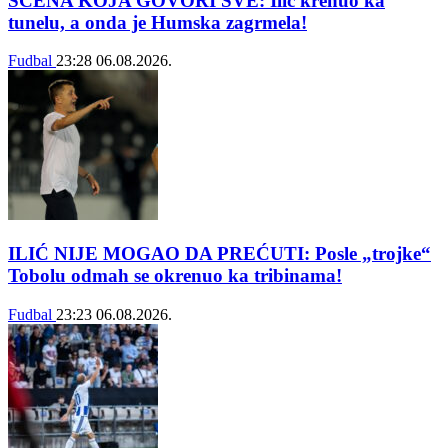
SCENA KOJA GOVORI SVE: Ilić krenuo ka
tunelu, a onda je Humska zagrmela!
Fudbal
23:28
06.08.2026.
ILIĆ NIJE MOGAO DA PREĆUTI: Posle „trojke“
Tobolu odmah se okrenuo ka tribinama!
Fudbal
23:23
06.08.2026.