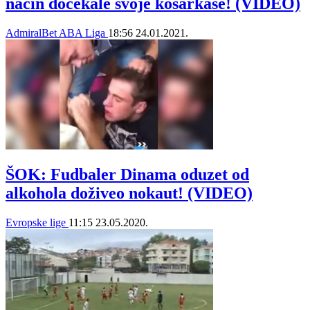
način dočekale svoje košarkaše! (VIDEO)
AdmiralBet ABA Liga
18:56
24.01.2021.
ŠOK: Fudbaler Dinama oduzet od
alkohola doživeo nokaut! (VIDEO)
Evropske lige
11:15
23.05.2020.