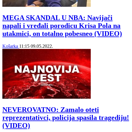
MEGA SKANDAL U NBA: Navijači
napali i vređali porodicu Krisa Pola na
utakmici, on totalno pobesneo (VIDEO)
Košarka
11:15
09.05.2022.
NEVEROVATNO: Zamalo oteti
reprezentativci, policija spasila tragediju!
(VIDEO)