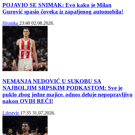
POJAVIO SE SNIMAK: Evo kako je Milan
Gurović spasio čoveka iz zapaljenog automobila!
Hronika
23:40
02.08.2026.
NEMANJA NEDOVIĆ U SUKOBU SA
NAJBOLJIM SRPSKIM PODKASTOM: Sve je
puklo zbog jedne majice, odnos deluje nepopravljivo
nakon OVIH REČI!
Lifestyle
17:35
31.07.2026.