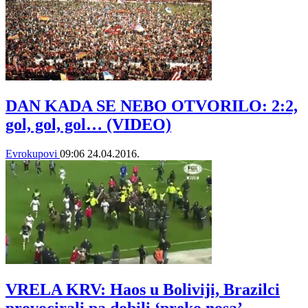
DAN KADA SE NEBO OTVORILO: 2:2,
gol, gol, gol… (VIDEO)
Evrokupovi
09:06
24.04.2016.
VRELA KRV: Haos u Boliviji, Brazilci
provocirali pa dobili ‘preko nosa’