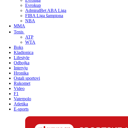
Evroliga
Evrokup
AdmiralBet ABA Liga
FIBA Liga šampiona
NBA
MMA
Tenis
ATP
WTA
Boks
Kladionica
Lifestyle
Odbojka
Intervju
Hronika
Ostali sportovi
Rukomet
Video
F1
Vaterpolo
Atletika
E-sports