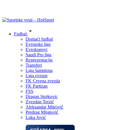
Fudbal
Domaći fudbal
Evropske lige
Evrokupovi
Saudi Pro liga
Reprezentacija
Transferi
Liga šampiona
Liga evrope
FK Crvena zvezda
FK Partizan
FSS
Dragan Stojkovic
Zvezdan Terzić
Aleksandar Mitrović
Predrag Mijatović
Luka Jović