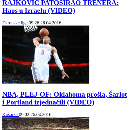
RAJKOVIĆ PATOSIRAO TRENERA:
Haos u Izraelu (VIDEO)
Evropske lige
09:26
26.04.2016.
NBA, PLEJ-OF: Oklahoma prošla, Šarlot
i Portland izjednačili (VIDEO)
Košarka
09:02
26.04.2016.