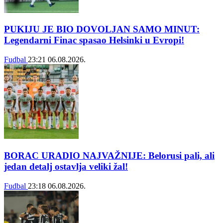
PUKIJU JE BIO DOVOLJAN SAMO MINUT:
Legendarni Finac spasao Helsinki u Evropi!
Fudbal
23:21
06.08.2026.
BORAC URADIO NAJVAŽNIJE: Belorusi pali, ali
jedan detalj ostavlja veliki žal!
Fudbal
23:18
06.08.2026.