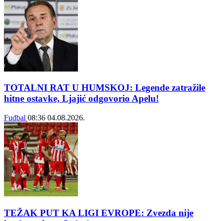
TOTALNI RAT U HUMSKOJ: Legende zatražile
hitne ostavke, Ljajić odgovorio Apelu!
Fudbal
08:36
04.08.2026.
TEŽAK PUT KA LIGI EVROPE: Zvezda nije