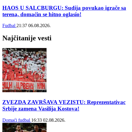
HAOS U SALCBURGU: Sudija povukao igrače sa
terena, domaćin se hitno oglasio!
Fudbal
21:37
06.08.2026.
Najčitanije vesti
ZVEZDA ZAVRŠAVA VEZISTU: Reprezentativac
Srbije zamena Vasilija Kostova!
Domaći fudbal
16:33
02.08.2026.