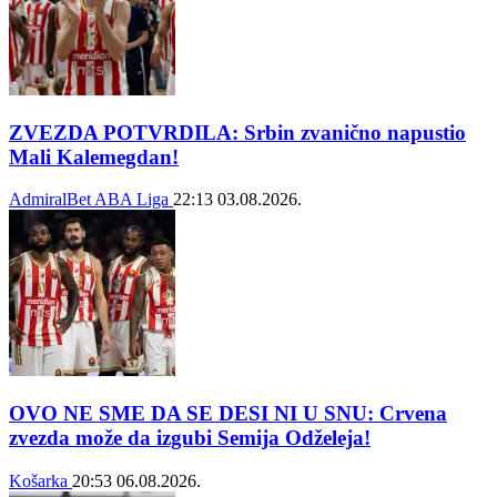
ZVEZDA POTVRDILA: Srbin zvanično napustio
Mali Kalemegdan!
AdmiralBet ABA Liga
22:13
03.08.2026.
OVO NE SME DA SE DESI NI U SNU: Crvena
zvezda može da izgubi Semija Odželeja!
Košarka
20:53
06.08.2026.