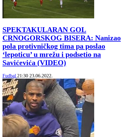
SPEKTAKULARAN GOL
CRNOGORSKOG BISERA: Nanizao
pola protivničkog tima pa poslao
‘lepoticu’ u mrežu i podsetio na
Savićevića (VIDEO)
Fudbal
21:30
23.06.2022.