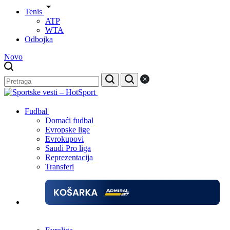
Tenis
ATP
WTA
Odbojka
Novo
Fudbal
Domaći fudbal
Evropske lige
Evrokupovi
Saudi Pro liga
Reprezentacija
Transferi