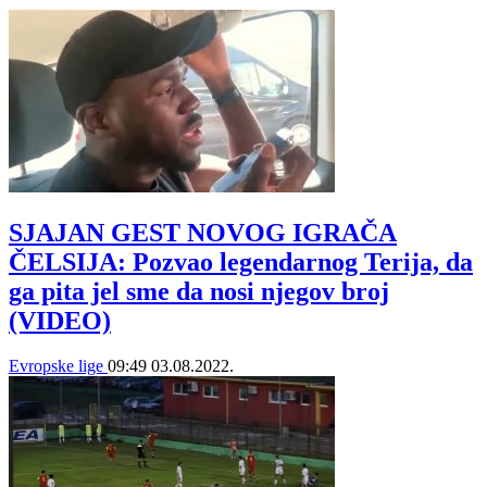
SJAJAN GEST NOVOG IGRAČA
ČELSIJA: Pozvao legendarnog Terija, da
ga pita jel sme da nosi njegov broj
(VIDEO)
Evropske lige
09:49
03.08.2022.