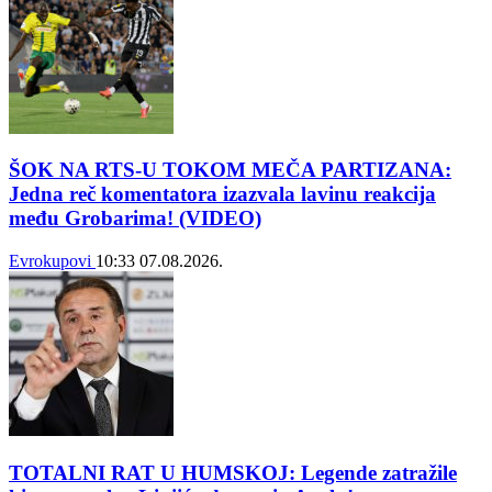
ŠOK NA RTS-U TOKOM MEČA PARTIZANA:
Jedna reč komentatora izazvala lavinu reakcija
među Grobarima! (VIDEO)
Evrokupovi
10:33
07.08.2026.
TOTALNI RAT U HUMSKOJ: Legende zatražile