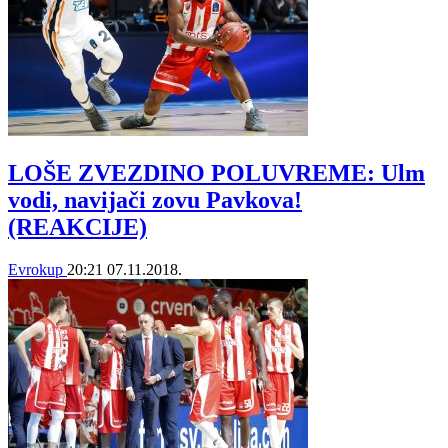
LOŠE ZVEZDINO POLUVREME: Ulm
vodi, navijači zovu Pavkova!
(REAKCIJE)
Evrokup
20:21
07.11.2018.