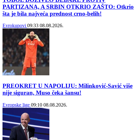
PARTIZANA, A SRBIN OTKRIO ZAŠTO: Otkrio
šta je bila najveća prednost crno-belih!
Evrokupovi
09:33
08.08.2026.
PREOKRET U NAPOLIJU: Milinković-Savić više
nije siguran, Muso čeka šansu!
Evropske lige
09:10
08.08.2026.