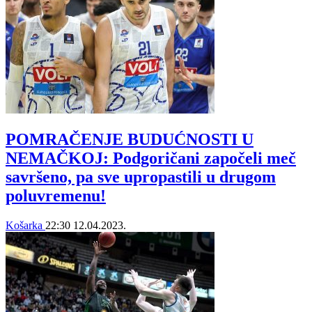
POMRAČENJE BUDUĆNOSTI U
NEMAČKOJ: Podgoričani započeli meč
savršeno, pa sve upropastili u drugom
poluvremenu!
Košarka
22:30
12.04.2023.