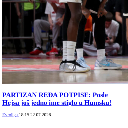
PARTIZAN REĐA POTPISE: Posle
Hejsa još jedno ime stiglo u Humsku!
Evroliga
18:15
22.07.2026.