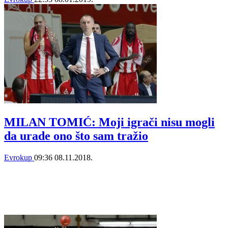
MILAN TOMIĆ: Moji igrači nisu mogli
da urade ono što sam tražio
Evrokup
09:36
08.11.2018.