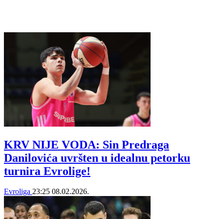
KRV NIJE VODA: Sin Predraga
Danilovića uvršten u idealnu petorku
turnira Evrolige!
Evroliga
23:25
08.02.2026.