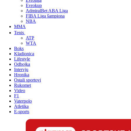
Evroliga
Evrokup
AdmiralBet ABA Liga
FIBA Liga šampiona
NBA
MMA
Tenis
ATP
WTA
Boks
Kladionica
Lifestyle
Odbojka
Intervju
Hronika
Ostali sportovi
Rukomet
Video
F1
Vaterpolo
Atletika
E-sports