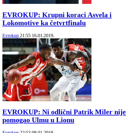
EVROKUP: Krupni koraci Asvela i
Lokomotive ka četvrtfinalu
Evrokup
21:55
16.01.2019.
EVROKUP: Ni odlični Patrik Miler nije
pomogao Ulmu u Lionu
Evrokup
22:53
08.01.2019.