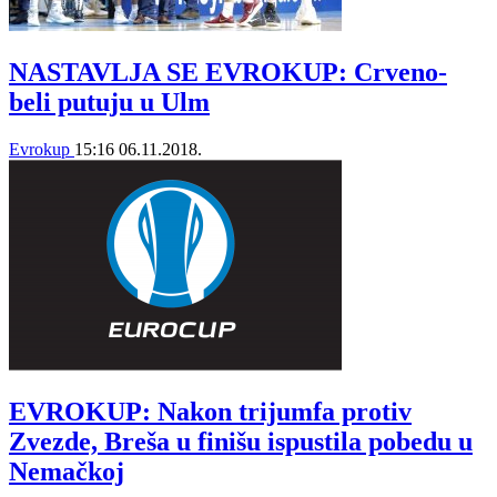
NASTAVLJA SE EVROKUP: Crveno-
beli putuju u Ulm
Evrokup
15:16
06.11.2018.
EVROKUP: Nakon trijumfa protiv
Zvezde, Breša u finišu ispustila pobedu u
Nemačkoj