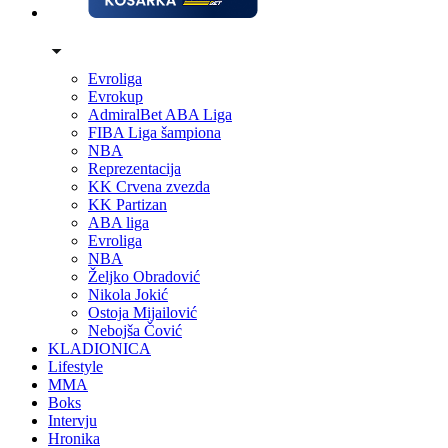
Evroliga
Evrokup
AdmiralBet ABA Liga
FIBA Liga šampiona
NBA
Reprezentacija
KK Crvena zvezda
KK Partizan
ABA liga
Evroliga
NBA
Željko Obradović
Nikola Jokić
Ostoja Mijailović
Nebojša Čović
KLADIONICA
Lifestyle
MMA
Boks
Intervju
Hronika