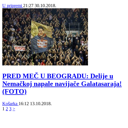
U pripremi
21:27
30.10.2018.
PRED MEČ U BEOGRADU: Delije u
Nemačkoj napale navijače Galatasaraja!
(FOTO)
Košarka
16:12
13.10.2018.
1
2
3
>