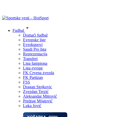
Fudbal
Domaći fudbal
Evropske lige
Evrokupovi
Saudi Pro liga
Reprezentacija
Transferi
Liga šampiona
Liga evrope
FK Crvena zvezda
FK Partizan
FSS
Dragan Stojkovic
Zvezdan Terzić
Aleksandar Mitrović
Predrag Mijatović
Luka Jović