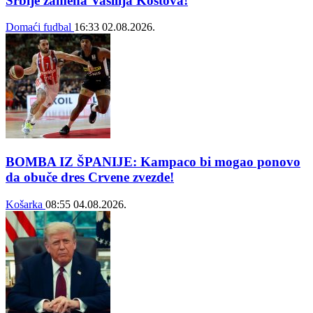
Srbije zamena Vasilija Kostova!
Domaći fudbal
16:33
02.08.2026.
BOMBA IZ ŠPANIJE: Kampaco bi mogao ponovo
da obuče dres Crvene zvezde!
Košarka
08:55
04.08.2026.