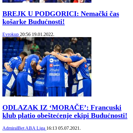
BREJK U PODGORICI: Nemački čas
košarke Budućnosti!
Evrokup
20:56
19.01.2022.
ODLAZAK IZ ‘MORAČE’: Francuski
klub platio obeštećenje ekipi Budućnosti!
AdmiralBet ABA Liga
16:13
05.07.2021.