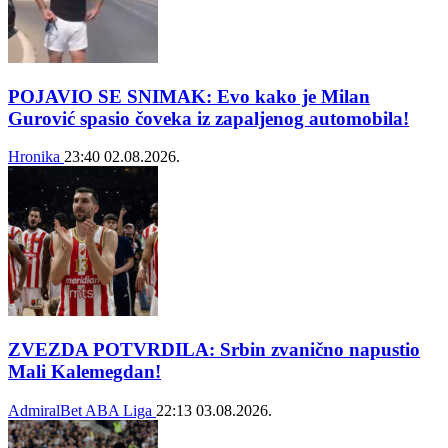
POJAVIO SE SNIMAK: Evo kako je Milan
Gurović spasio čoveka iz zapaljenog automobila!
Hronika
23:40
02.08.2026.
ZVEZDA POTVRDILA: Srbin zvanično napustio
Mali Kalemegdan!
AdmiralBet ABA Liga
22:13
03.08.2026.