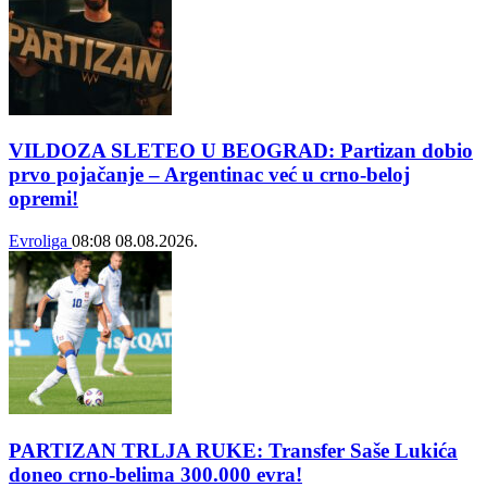
VILDOZA SLETEO U BEOGRAD: Partizan dobio
prvo pojačanje – Argentinac već u crno-beloj
opremi!
Evroliga
08:08
08.08.2026.
PARTIZAN TRLJA RUKE: Transfer Saše Lukića
doneo crno-belima 300.000 evra!