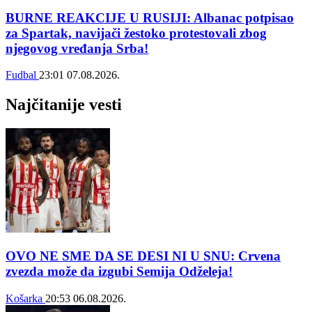
BURNE REAKCIJE U RUSIJI: Albanac potpisao
za Spartak, navijači žestoko protestovali zbog
njegovog vređanja Srba!
Fudbal
23:01
07.08.2026.
Najčitanije vesti
OVO NE SME DA SE DESI NI U SNU: Crvena
zvezda može da izgubi Semija Odželeja!
Košarka
20:53
06.08.2026.