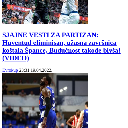
SJAJNE VESTI ZA PARTIZAN:
Huventud eliminisan, užasna završnica
koštala Špance, Budućnost takođe bivša!
(VIDEO)
Evrokup
23:31
19.04.2022.