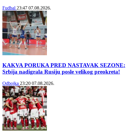
Fudbal
23:47
07.08.2026.
KAKVA PORUKA PRED NASTAVAK SEZONE:
Srbija nadigrala Rusiju posle velikog preokreta!
Odbojka
23:20
07.08.2026.