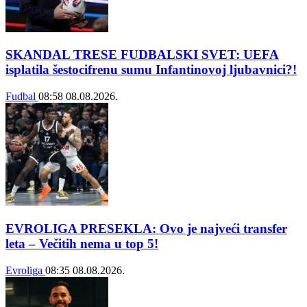
SKANDAL TRESE FUDBALSKI SVET: UEFA
isplatila šestocifrenu sumu Infantinovoj ljubavnici?!
Fudbal
08:58
08.08.2026.
EVROLIGA PRESEKLA: Ovo je najveći transfer
leta – Večitih nema u top 5!
Evroliga
08:35
08.08.2026.