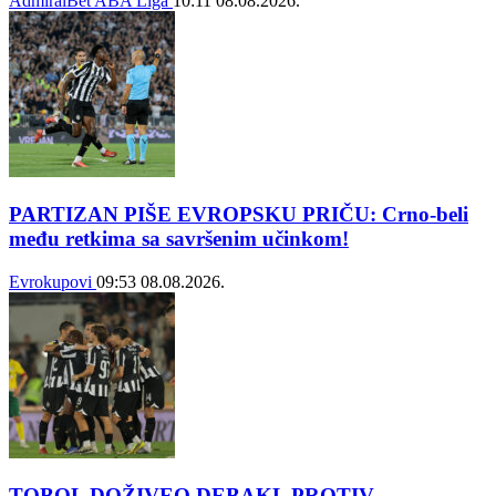
AdmiralBet ABA Liga
10:11
08.08.2026.
PARTIZAN PIŠE EVROPSKU PRIČU: Crno-beli
među retkima sa savršenim učinkom!
Evrokupovi
09:53
08.08.2026.
TOBOL DOŽIVEO DEBAKL PROTIV