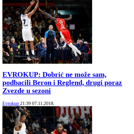
EVROKUP: Dobrić ne može sam,
podbacili Beron i Reglend, drugi poraz
Zvezde u sezoni
Evrokup
21:39
07.11.2018.