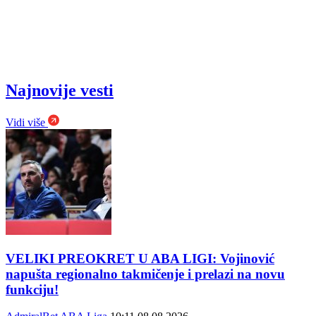
Najnovije vesti
Vidi više
VELIKI PREOKRET U ABA LIGI: Vojinović
napušta regionalno takmičenje i prelazi na novu
funkciju!