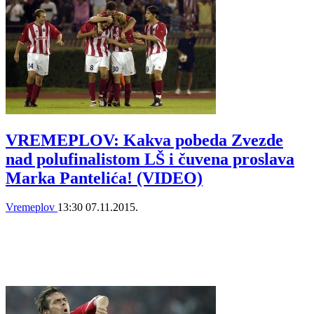
VREMEPLOV: Kakva pobeda Zvezde
nad polufinalistom LŠ i čuvena proslava
Marka Pantelića! (VIDEO)
Vremeplov
13:30
07.11.2015.