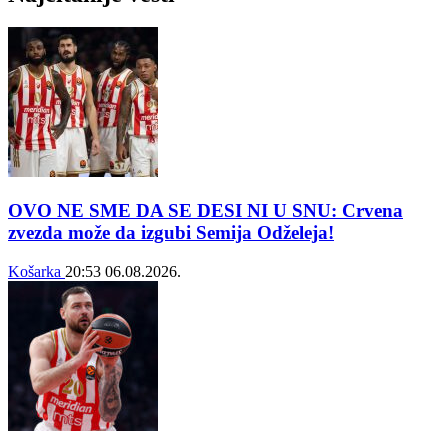
OVO NE SME DA SE DESI NI U SNU: Crvena
zvezda može da izgubi Semija Odželeja!
Košarka
20:53
06.08.2026.