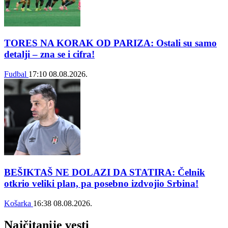
TORES NA KORAK OD PARIZA: Ostali su samo
detalji – zna se i cifra!
Fudbal
17:10
08.08.2026.
BEŠIKTAŠ NE DOLAZI DA STATIRA: Čelnik
otkrio veliki plan, pa posebno izdvojio Srbina!
Košarka
16:38
08.08.2026.
Najčitanije vesti