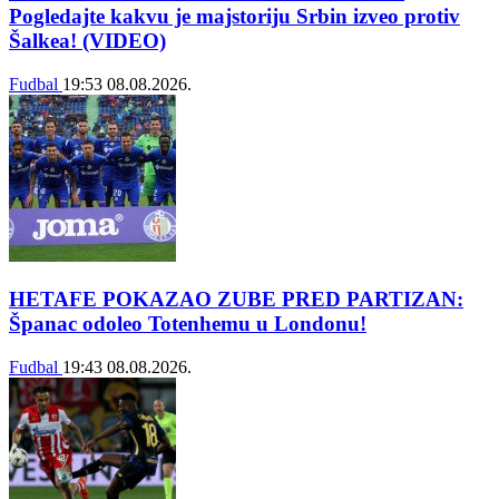
Pogledajte kakvu je majstoriju Srbin izveo protiv
Šalkea! (VIDEO)
Fudbal
19:53
08.08.2026.
HETAFE POKAZAO ZUBE PRED PARTIZAN:
Španac odoleo Totenhemu u Londonu!
Fudbal
19:43
08.08.2026.