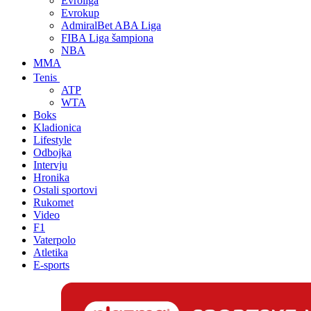
Evroliga
Evrokup
AdmiralBet ABA Liga
FIBA Liga šampiona
NBA
MMA
Tenis
ATP
WTA
Boks
Kladionica
Lifestyle
Odbojka
Intervju
Hronika
Ostali sportovi
Rukomet
Video
F1
Vaterpolo
Atletika
E-sports