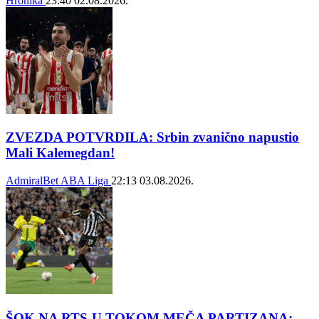
Hronika
23:40
02.08.2026.
ZVEZDA POTVRDILA: Srbin zvanično napustio
Mali Kalemegdan!
AdmiralBet ABA Liga
22:13
03.08.2026.
ŠOK NA RTS-U TOKOM MEČA PARTIZANA: