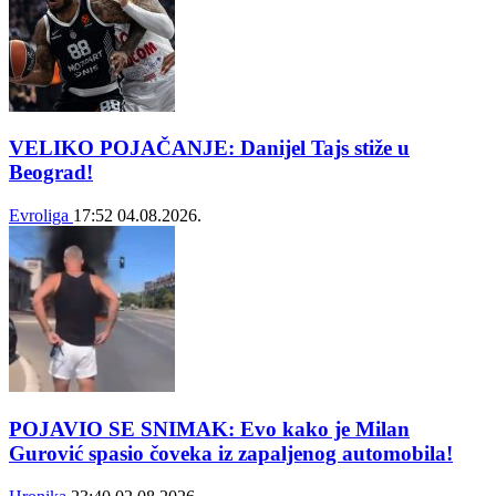
VELIKO POJAČANJE: Danijel Tajs stiže u
Beograd!
Evroliga
17:52
04.08.2026.
POJAVIO SE SNIMAK: Evo kako je Milan
Gurović spasio čoveka iz zapaljenog automobila!