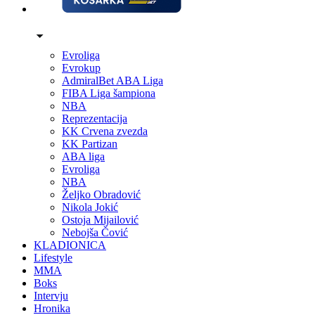
Evroliga
Evrokup
AdmiralBet ABA Liga
FIBA Liga šampiona
NBA
Reprezentacija
KK Crvena zvezda
KK Partizan
ABA liga
Evroliga
NBA
Željko Obradović
Nikola Jokić
Ostoja Mijailović
Nebojša Čović
KLADIONICA
Lifestyle
MMA
Boks
Intervju
Hronika