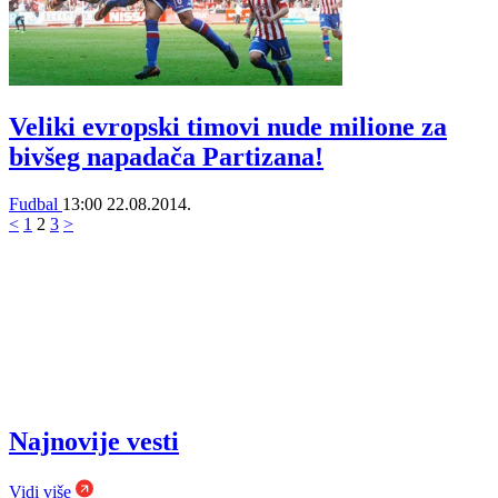
Veliki evropski timovi nude milione za
bivšeg napadača Partizana!
Fudbal
13:00
22.08.2014.
<
1
2
3
>
Najnovije vesti
Vidi više