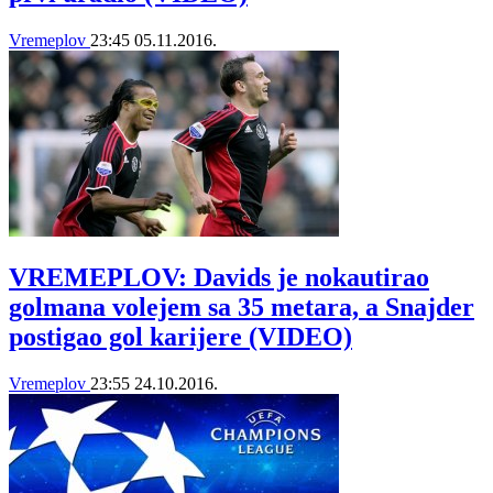
Vremeplov
23:45
05.11.2016.
VREMEPLOV: Davids je nokautirao
golmana volejem sa 35 metara, a Snajder
postigao gol karijere (VIDEO)
Vremeplov
23:55
24.10.2016.