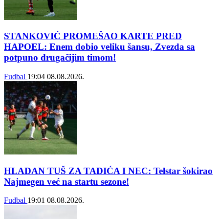
STANKOVIĆ PROMEŠAO KARTE PRED
HAPOEL: Enem dobio veliku šansu, Zvezda sa
potpuno drugačijim timom!
Fudbal
19:04
08.08.2026.
HLADAN TUŠ ZA TADIĆA I NEC: Telstar šokirao
Najmegen već na startu sezone!
Fudbal
19:01
08.08.2026.