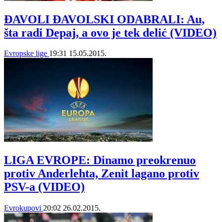
ĐAVOLI ĐAVOLSKI ODABRALI: Au,
šta radi Depaj, a ovo je tek delić (VIDEO)
Evropske lige
19:31
15.05.2015.
LIGA EVROPE: Dinamo preokrenuo
protiv Anderlehta, Zenit lagano protiv
PSV-a (VIDEO)
Evrokupovi
20:02
26.02.2015.