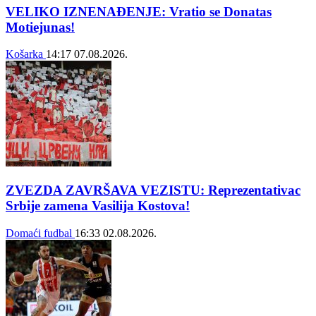
VELIKO IZNENAĐENJE: Vratio se Donatas
Motiejunas!
Košarka
14:17
07.08.2026.
ZVEZDA ZAVRŠAVA VEZISTU: Reprezentativac
Srbije zamena Vasilija Kostova!
Domaći fudbal
16:33
02.08.2026.