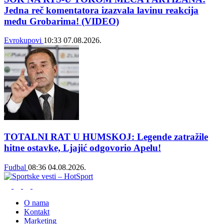
Jedna reč komentatora izazvala lavinu reakcija
među Grobarima! (VIDEO)
Evrokupovi
10:33
07.08.2026.
TOTALNI RAT U HUMSKOJ: Legende zatražile
hitne ostavke, Ljajić odgovorio Apelu!
Fudbal
08:36
04.08.2026.
O nama
Kontakt
Marketing