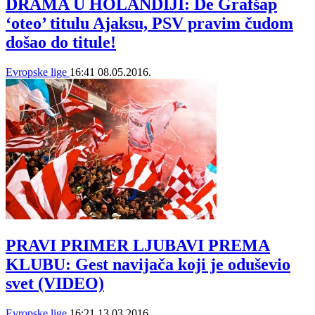
DRAMA U HOLANDIJI: De Grafšap
‘oteo’ titulu Ajaksu, PSV pravim čudom
došao do titule!
Evropske lige
16:41
08.05.2016.
PRAVI PRIMER LJUBAVI PREMA
KLUBU: Gest navijača koji je oduševio
svet (VIDEO)
Evropske lige
16:21
13.03.2016.