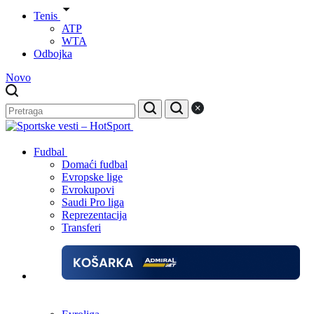
Tenis
ATP
WTA
Odbojka
Novo
Fudbal
Domaći fudbal
Evropske lige
Evrokupovi
Saudi Pro liga
Reprezentacija
Transferi