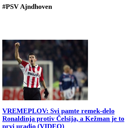
#PSV Ajndhoven
VREMEPLOV: Svi pamte remek-delo
Ronaldinja protiv Čelsija, a Kežman je to
prvi uradio (VIDEO)