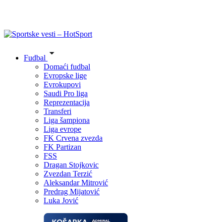
Fudbal
Domaći fudbal
Evropske lige
Evrokupovi
Saudi Pro liga
Reprezentacija
Transferi
Liga šampiona
Liga evrope
FK Crvena zvezda
FK Partizan
FSS
Dragan Stojkovic
Zvezdan Terzić
Aleksandar Mitrović
Predrag Mijatović
Luka Jović