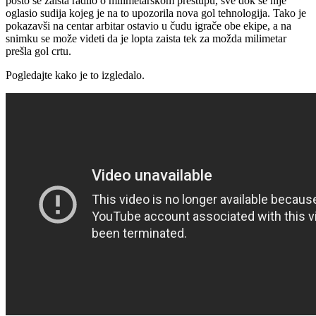
pošto se zaista radilo o milimetarskom prestupu, sve dok se nije
oglasio sudija kojeg je na to upozorila nova gol tehnologija. Tako je
pokazavši na centar arbitar ostavio u čudu igrače obe ekipe, a na
snimku se može videti da je lopta zaista tek za možda milimetar
prešla gol crtu.
Pogledajte kako je to izgledalo.