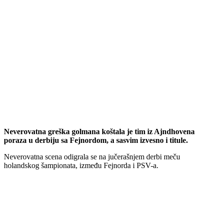
Neverovatna greška golmana koštala je tim iz Ajndhovena
poraza u derbiju sa Fejnordom, a sasvim izvesno i titule.
Neverovatna scena odigrala se na jučerašnjem derbi meču
holandskog šampionata, između Fejnorda i PSV-a.