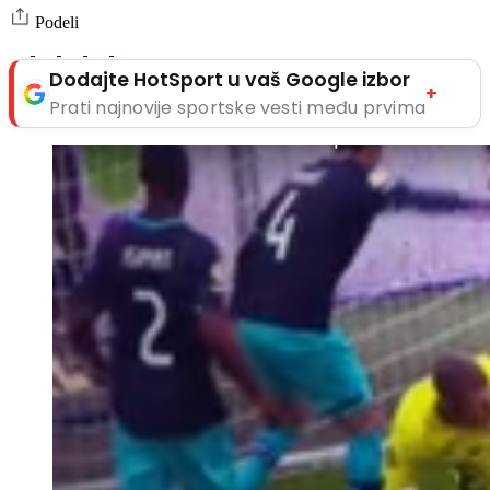
Podeli
Dodajte HotSport u vaš Google izbor
+
Prati najnovije sportske vesti među prvima