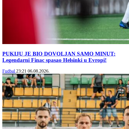
PUKIJU JE BIO DOVOLJAN SAMO MINUT:
Legendarni Finac spasao Helsinki u Evropi!
Fudbal
23:21
06.08.2026.