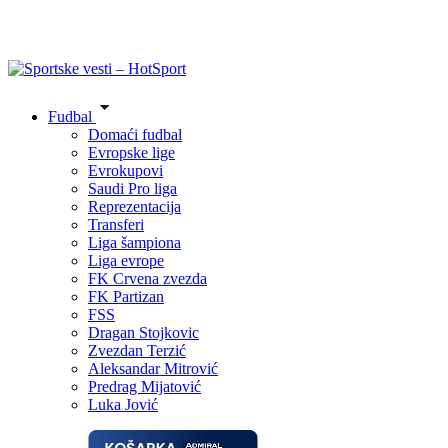
Fudbal
Domaći fudbal
Evropske lige
Evrokupovi
Saudi Pro liga
Reprezentacija
Transferi
Liga šampiona
Liga evrope
FK Crvena zvezda
FK Partizan
FSS
Dragan Stojkovic
Zvezdan Terzić
Aleksandar Mitrović
Predrag Mijatović
Luka Jović