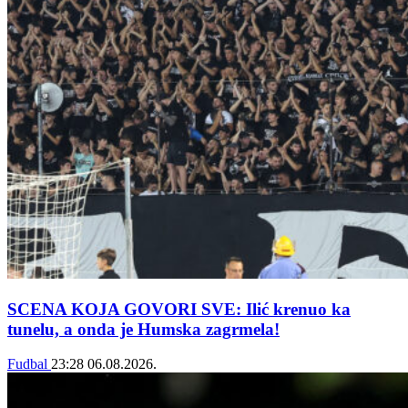
SCENA KOJA GOVORI SVE: Ilić krenuo ka
tunelu, a onda je Humska zagrmela!
Fudbal
23:28
06.08.2026.