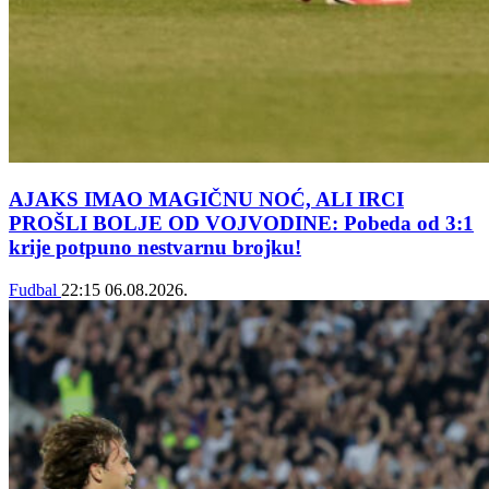
AJAKS IMAO MAGIČNU NOĆ, ALI IRCI
PROŠLI BOLJE OD VOJVODINE: Pobeda od 3:1
krije potpuno nestvarnu brojku!
Fudbal
22:15
06.08.2026.