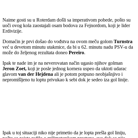
Naime gosti su u Roterdam došli sa imperativom pobede, pošto su
uoči ovog kola zaostajali osam bodova za Fejnordom, koji je lider
Erdivizije.
Domaćin je prvi došao do vođstva na ovom meču golom
Turnstra
već u devetom minutu utakmice, da bi u 62. minutu nadu PSV-u da
može do željenog rezultata doneo
Pereiro
.
Ipak te nade im je na neverovatan način ugasio njihov golman
Jeron Zoet,
koji je posle jednog kornera uspeo da uktoti udarac
glavom
van der Hejdena
ali je potom potpuno neobjašnjivo i
nepromišljeno tu loptu privukao k sebi dok je sedeo iza gol linije.
Ipak u toj situaciji niko nije primetio da je lopta prešla gol liniju,