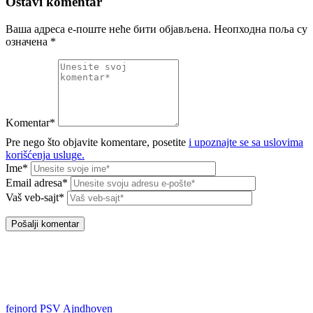
Ostavi komentar
Ваша адреса е-поште неће бити објављена.
Неопходна поља су
означена
*
Komentar*
Pre nego što objavite komentare, posetite
i upoznajte se sa uslovima
korišćenja usluge.
Ime*
Email adresa*
Vaš veb-sajt*
fejnord
PSV Ajndhoven