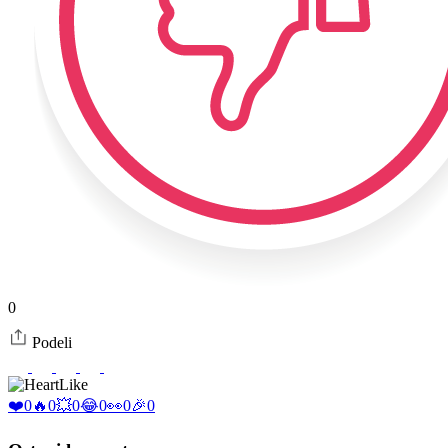
0
Podeli
Like
❤️
0
🔥
0
💥
0
😂
0
👀
0
🎉
0