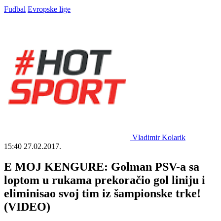
Fudbal
Evropske lige
Vladimir Kolarik
15:40
27.02.2017.
E MOJ KENGURE: Golman PSV-a sa
loptom u rukama prekoračio gol liniju i
eliminisao svoj tim iz šampionske trke!
(VIDEO)