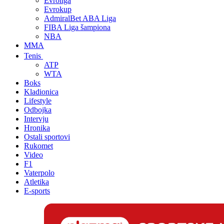
Evroliga
Evrokup
AdmiralBet ABA Liga
FIBA Liga šampiona
NBA
MMA
Tenis
ATP
WTA
Boks
Kladionica
Lifestyle
Odbojka
Intervju
Hronika
Ostali sportovi
Rukomet
Video
F1
Vaterpolo
Atletika
E-sports