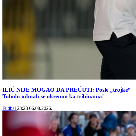
ILIĆ NIJE MOGAO DA PREĆUTI: Posle „trojke“
Tobolu odmah se okrenuo ka tribinama!
Fudbal
23:23
06.08.2026.