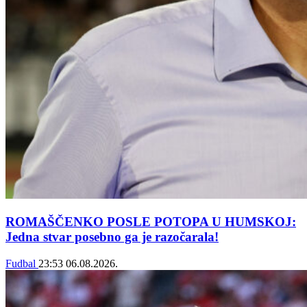
ROMAŠČENKO POSLE POTOPA U HUMSKOJ:
Jedna stvar posebno ga je razočarala!
Fudbal
23:53
06.08.2026.