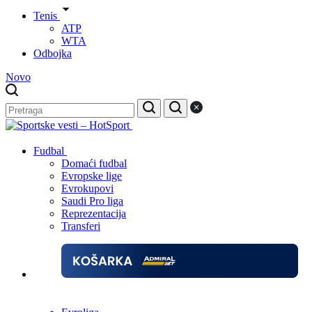
Tenis
ATP
WTA
Odbojka
Novo
Fudbal
Domaći fudbal
Evropske lige
Evrokupovi
Saudi Pro liga
Reprezentacija
Transferi