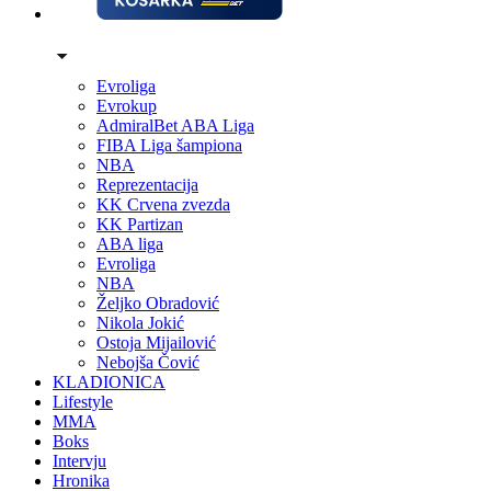
Evroliga
Evrokup
AdmiralBet ABA Liga
FIBA Liga šampiona
NBA
Reprezentacija
KK Crvena zvezda
KK Partizan
ABA liga
Evroliga
NBA
Željko Obradović
Nikola Jokić
Ostoja Mijailović
Nebojša Čović
KLADIONICA
Lifestyle
MMA
Boks
Intervju
Hronika