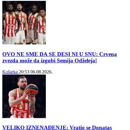
OVO NE SME DA SE DESI NI U SNU: Crvena
zvezda može da izgubi Semija Odželeja!
Košarka
20:53
06.08.2026.
VELIKO IZNENAĐENJE: Vratio se Donatas