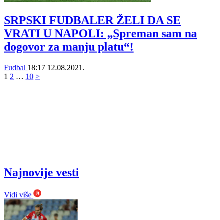
SRPSKI FUDBALER ŽELI DA SE
VRATI U NAPOLI: „Spreman sam na
dogovor za manju platu“!
Fudbal
18:17
12.08.2021.
1
2
…
10
>
Najnovije vesti
Vidi više