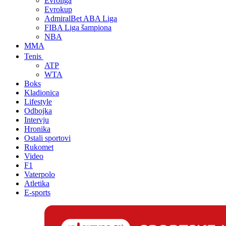
Evroliga
Evrokup
AdmiralBet ABA Liga
FIBA Liga šampiona
NBA
MMA
Tenis
ATP
WTA
Boks
Kladionica
Lifestyle
Odbojka
Intervju
Hronika
Ostali sportovi
Rukomet
Video
F1
Vaterpolo
Atletika
E-sports