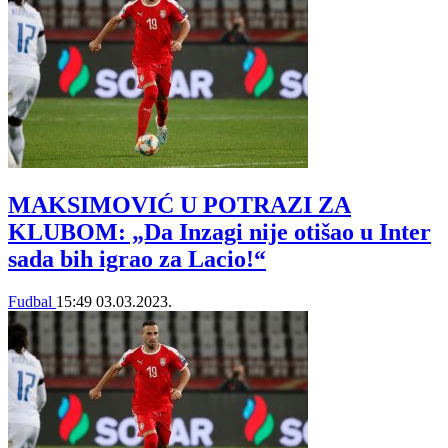
MAKSIMOVIĆ U POTRAZI ZA
KLUBOM: „Da Inzagi nije otišao u Inter
sada bih igrao za Lacio!“
Fudbal
15:49
03.03.2023.