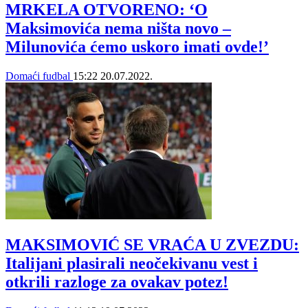
MRKELA OTVORENO: ‘O
Maksimovića nema ništa novo –
Milunovića ćemo uskoro imati ovde!’
Domaći fudbal
15:22
20.07.2022.
MAKSIMOVIĆ SE VRAĆA U ZVEZDU:
Italijani plasirali neočekivanu vest i
otkrili razloge za ovakav potez!