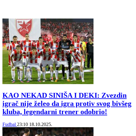
KAO NEKAD SINIŠA I DEKI: Zvezdin
igrač nije želeo da igra protiv svog bivšeg
kluba, legendarni trener odobrio!
Fudbal
23:10
18.10.2025.