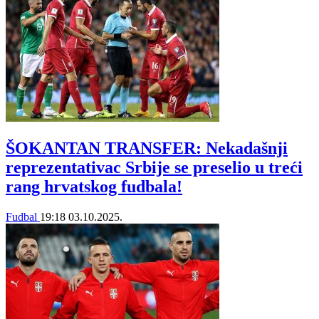
ŠOKANTAN TRANSFER: Nekadašnji
reprezentativac Srbije se preselio u treći
rang hrvatskog fudbala!
Fudbal
19:18
03.10.2025.