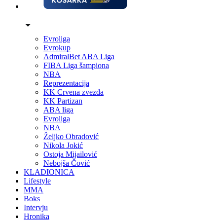
Evroliga
Evrokup
AdmiralBet ABA Liga
FIBA Liga šampiona
NBA
Reprezentacija
KK Crvena zvezda
KK Partizan
ABA liga
Evroliga
NBA
Željko Obradović
Nikola Jokić
Ostoja Mijailović
Nebojša Čović
KLADIONICA
Lifestyle
MMA
Boks
Intervju
Hronika