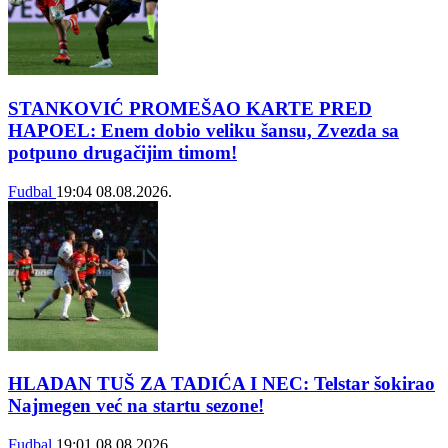
STANKOVIĆ PROMEŠAO KARTE PRED
HAPOEL: Enem dobio veliku šansu, Zvezda sa
potpuno drugačijim timom!
Fudbal
19:04
08.08.2026.
HLADAN TUŠ ZA TADIĆA I NEC: Telstar šokirao
Najmegen već na startu sezone!
Fudbal
19:01
08.08.2026.