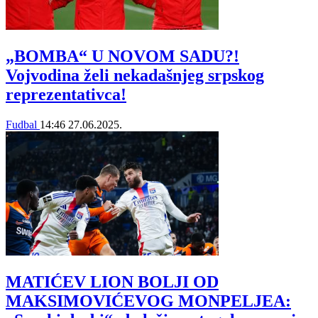
„BOMBA“ U NOVOM SADU?!
Vojvodina želi nekadašnjeg srpskog
reprezentativca!
Fudbal
14:46
27.06.2025.
MATIĆEV LION BOLJI OD
MAKSIMOVIĆEVOG MONPELJEA: