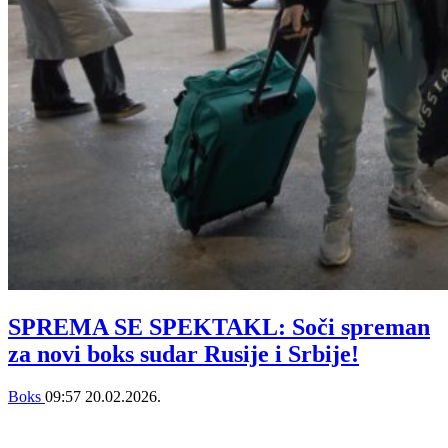
SPREMA SE SPEKTAKL: Soči spreman
za novi boks sudar Rusije i Srbije!
Boks
09:57
20.02.2026.