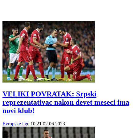
VELIKI POVRATAK: Srpski
reprezentativac nakon devet meseci ima
novi klub!
Evropske lige
10:21
02.06.2023.