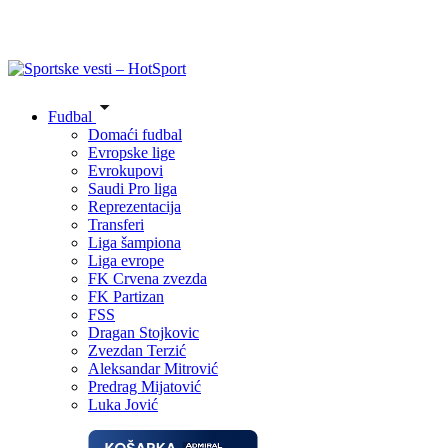
Fudbal
Domaći fudbal
Evropske lige
Evrokupovi
Saudi Pro liga
Reprezentacija
Transferi
Liga šampiona
Liga evrope
FK Crvena zvezda
FK Partizan
FSS
Dragan Stojkovic
Zvezdan Terzić
Aleksandar Mitrović
Predrag Mijatović
Luka Jović