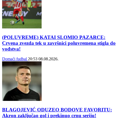
(POLUVREME) KATAI SLOMIO PAZARCE:
Crvena zvezda tek u završnici poluvremena stigla do
vođstva!
Domaći fudbal
20:53
08.08.2026.
BLAGOJEVIĆ ODUZEO BODOVE FAVORITU:
Akron zaključao gol i prekinuo crnu seriju!