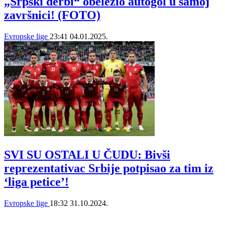
„Srpski derbi“ obeležio autogol u samoj
završnici! (FOTO)
Evropske lige
23:41
04.01.2025.
SVI SU OSTALI U ČUDU: Bivši
reprezentativac Srbije potpisao za tim iz
‘liga petice’!
Evropske lige
18:32
31.10.2024.