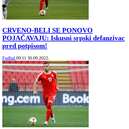
CRVENO-BELI SE PONOVO
POJAČAVAJU: Iskusni srpski defanzivac
pred potpisom!
Fudbal
09:11
30.09.2022.