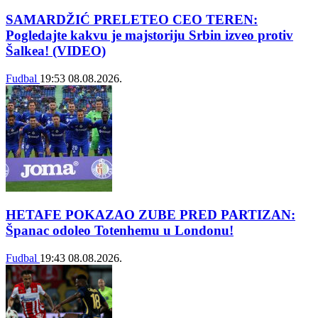
SAMARDŽIĆ PRELETEO CEO TEREN:
Pogledajte kakvu je majstoriju Srbin izveo protiv
Šalkea! (VIDEO)
Fudbal
19:53
08.08.2026.
HETAFE POKAZAO ZUBE PRED PARTIZAN:
Španac odoleo Totenhemu u Londonu!
Fudbal
19:43
08.08.2026.