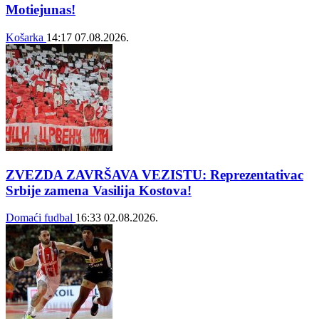
Motiejunas!
Košarka
14:17
07.08.2026.
ZVEZDA ZAVRŠAVA VEZISTU: Reprezentativac
Srbije zamena Vasilija Kostova!
Domaći fudbal
16:33
02.08.2026.