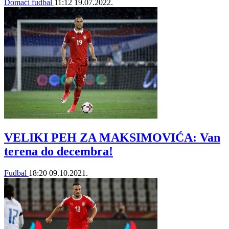
Domaći fudbal
11:12
19.07.2022.
VELIKI PEH ZA MAKSIMOVIĆA: Van
terena do decembra!
Fudbal
18:20
09.10.2021.