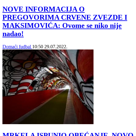
NOVE INFORMACIJA O
PREGOVORIMA CRVENE ZVEZDE I
MAKSIMOVIĆA: Ovome se niko nije
nadao!
Domaći fudbal
10:50
29.07.2022.
MRKELA ISPUNIO OBEĆANJE, NOVO