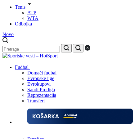
Tenis
ATP
WTA
Odbojka
Novo
Fudbal
Domaći fudbal
Evropske lige
Evrokupovi
Saudi Pro liga
Reprezentacija
Transferi