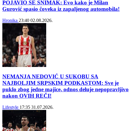
POJAVIO SE SNIMAK: Evo kako je Milan
Gurović spasio čoveka iz zapaljenog automobila!
Hronika
23:40
02.08.2026.
NEMANJA NEDOVIĆ U SUKOBU SA
NAJBOLJIM SRPSKIM PODKASTOM: Sve je
puklo zbog jedne majice, odnos deluje nepopravljivo
nakon OVIH REČI!
Lifestyle
17:35
31.07.2026.