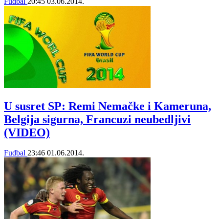
Fudbal
20:45
03.06.2014.
U susret SP: Remi Nemačke i Kameruna,
Belgija sigurna, Francuzi neubedljivi
(VIDEO)
Fudbal
23:46
01.06.2014.