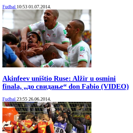
Fudbal
10:53
01.07.2014.
Akinfeev uništio Ruse: Alžir u osmini
finala, „до свидање“ don Fabio (VIDEO)
Fudbal
23:55
26.06.2014.