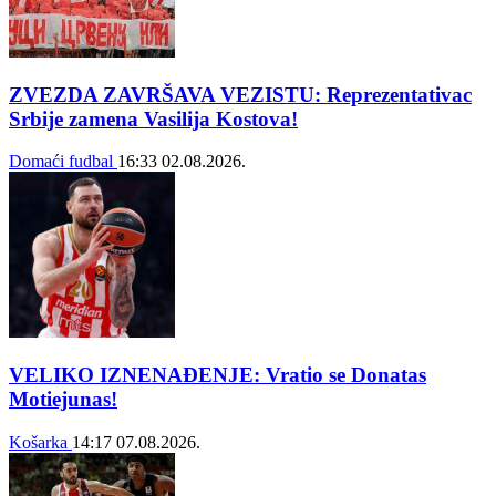
ZVEZDA ZAVRŠAVA VEZISTU: Reprezentativac
Srbije zamena Vasilija Kostova!
Domaći fudbal
16:33
02.08.2026.
VELIKO IZNENAĐENJE: Vratio se Donatas
Motiejunas!
Košarka
14:17
07.08.2026.