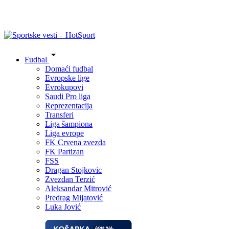
Fudbal
Domaći fudbal
Evropske lige
Evrokupovi
Saudi Pro liga
Reprezentacija
Transferi
Liga šampiona
Liga evrope
FK Crvena zvezda
FK Partizan
FSS
Dragan Stojkovic
Zvezdan Terzić
Aleksandar Mitrović
Predrag Mijatović
Luka Jović