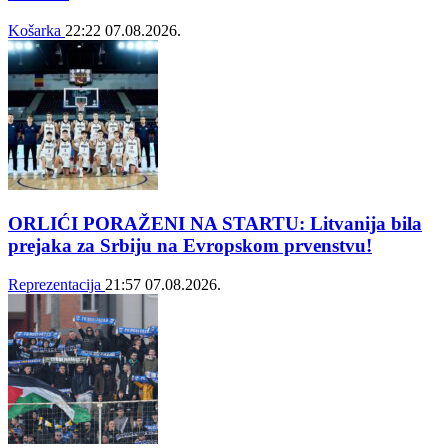
Košarka
22:22
07.08.2026.
ORLIĆI PORAŽENI NA STARTU: Litvanija bila
prejaka za Srbiju na Evropskom prvenstvu!
Reprezentacija
21:57
07.08.2026.