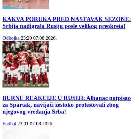
KAKVA PORUKA PRED NASTAVAK SEZONE:
Srbija nadigrala Rusiju posle velikog preokreta!
Odbojka
23:20
07.08.2026.
BURNE REAKCIJE U RUSIJI: Albanac potpisao
za Spartak, navijači žestoko protestovali zbog
njegovog vređanja Srba!
Fudbal
23:01
07.08.2026.