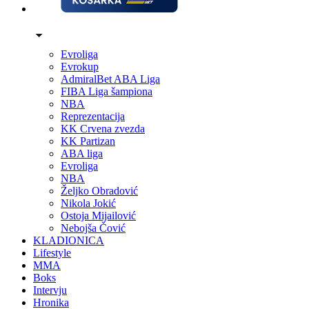
Evroliga
Evrokup
AdmiralBet ABA Liga
FIBA Liga šampiona
NBA
Reprezentacija
KK Crvena zvezda
KK Partizan
ABA liga
Evroliga
NBA
Željko Obradović
Nikola Jokić
Ostoja Mijailović
Nebojša Čović
KLADIONICA
Lifestyle
MMA
Boks
Intervju
Hronika