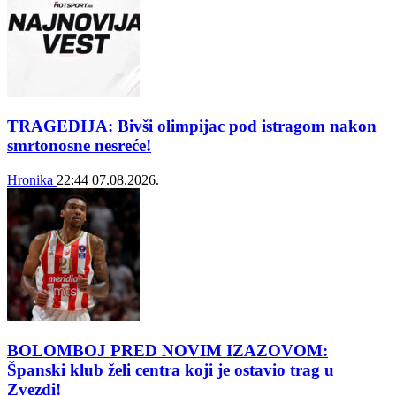
TRAGEDIJA: Bivši olimpijac pod istragom nakon
smrtonosne nesreće!
Hronika
22:44
07.08.2026.
BOLOMBOJ PRED NOVIM IZAZOVOM:
Španski klub želi centra koji je ostavio trag u
Zvezdi!