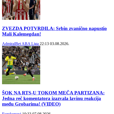
ZVEZDA POTVRDILA: Srbin zvanično napustio
Mali Kalemegdan!
AdmiralBet ABA Liga
22:13
03.08.2026.
ŠOK NA RTS-U TOKOM MEČA PARTIZANA:
Jedna reč komentatora izazvala lavinu reakcija
među Grobarima! (VIDEO)
Evrokupovi
10:33
07.08.2026.