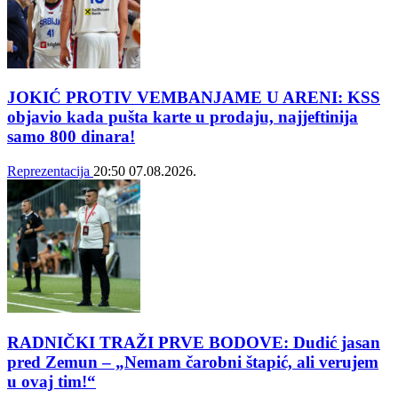
JOKIĆ PROTIV VEMBANJAME U ARENI: KSS
objavio kada pušta karte u prodaju, najjeftinija
samo 800 dinara!
Reprezentacija
20:50
07.08.2026.
RADNIČKI TRAŽI PRVE BODOVE: Dudić jasan
pred Zemun – „Nemam čarobni štapić, ali verujem
u ovaj tim!“