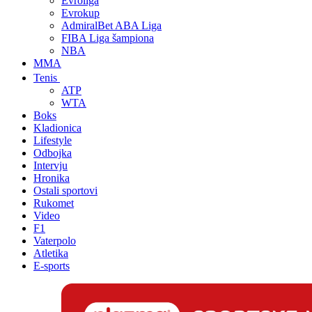
Evroliga
Evrokup
AdmiralBet ABA Liga
FIBA Liga šampiona
NBA
MMA
Tenis
ATP
WTA
Boks
Kladionica
Lifestyle
Odbojka
Intervju
Hronika
Ostali sportovi
Rukomet
Video
F1
Vaterpolo
Atletika
E-sports