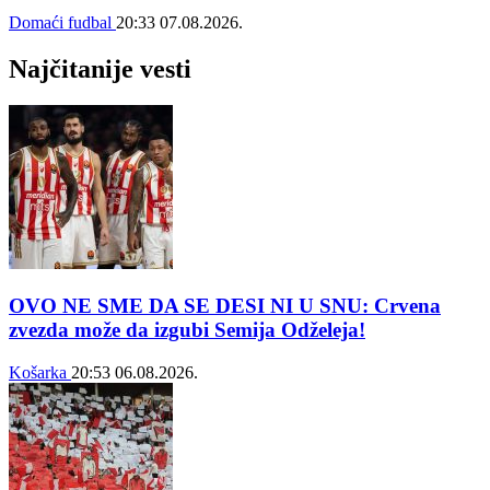
Domaći fudbal
20:33
07.08.2026.
Najčitanije vesti
OVO NE SME DA SE DESI NI U SNU: Crvena
zvezda može da izgubi Semija Odželeja!
Košarka
20:53
06.08.2026.