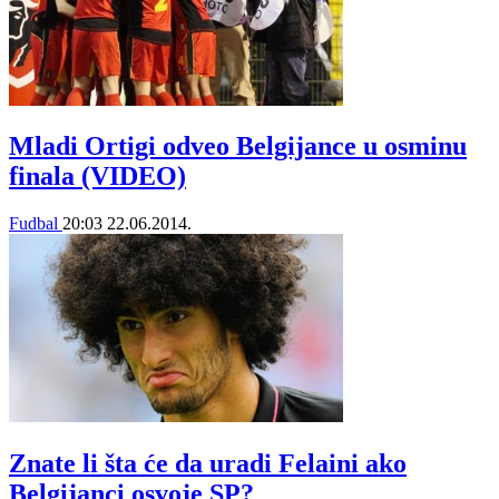
Mladi Ortigi odveo Belgijance u osminu
finala (VIDEO)
Fudbal
20:03
22.06.2014.
Znate li šta će da uradi Felaini ako
Belgijanci osvoje SP?