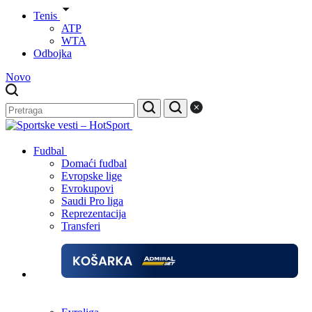
Tenis
ATP
WTA
Odbojka
Novo
Fudbal
Domaći fudbal
Evropske lige
Evrokupovi
Saudi Pro liga
Reprezentacija
Transferi