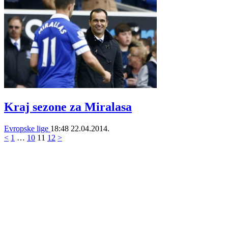
Kraj sezone za Miralasa
Evropske lige
18:48
22.04.2014.
<
1
…
10
11
12
>