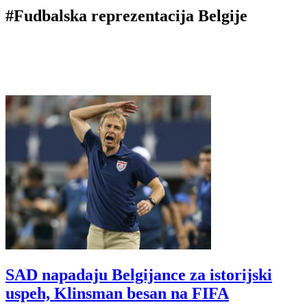
#Fudbalska reprezentacija Belgije
SAD napadaju Belgijance za istorijski
uspeh, Klinsman besan na FIFA