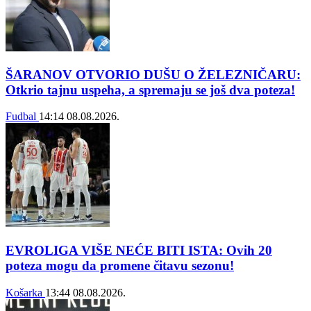
ŠARANOV OTVORIO DUŠU O ŽELEZNIČARU:
Otkrio tajnu uspeha, a spremaju se još dva poteza!
Fudbal
14:14
08.08.2026.
EVROLIGA VIŠE NEĆE BITI ISTA: Ovih 20
poteza mogu da promene čitavu sezonu!
Košarka
13:44
08.08.2026.