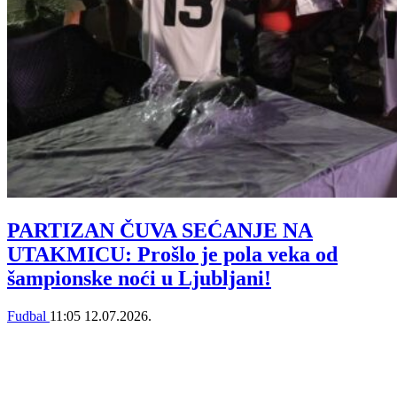
PARTIZAN ČUVA SEĆANJE NA
UTAKMICU: Prošlo je pola veka od
šampionske noći u Ljubljani!
Fudbal
11:05
12.07.2026.