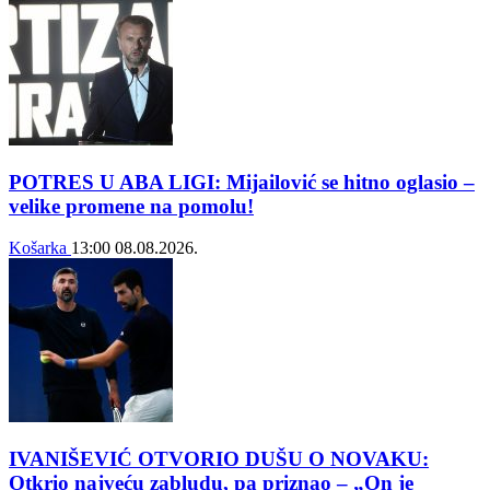
POTRES U ABA LIGI: Mijailović se hitno oglasio –
velike promene na pomolu!
Košarka
13:00
08.08.2026.
IVANIŠEVIĆ OTVORIO DUŠU O NOVAKU:
Otkrio najveću zabludu, pa priznao – „On je