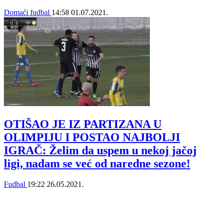
Domaći fudbal
14:58
01.07.2021.
OTIŠAO JE IZ PARTIZANA U
OLIMPIJU I POSTAO NAJBOLJI
IGRAČ: Želim da uspem u nekoj jačoj
ligi, nadam se već od naredne sezone!
Fudbal
19:22
26.05.2021.