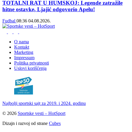
TOTALNI RAT U HUMSKOJ: Legende zatražile
hitne ostavke, Ljajić odgovorio Apelu!
Fudbal
08:36
04.08.2026.
O nama
Kontakt
Marketing
Impressum
Politika privatnosti
Uslovi korišćenja
Najbolji sportski sajt za 2019. i 2024. godinu
© 2026
Sportske vesti – HotSport
Dizajn i razvoj od strane
Cubes