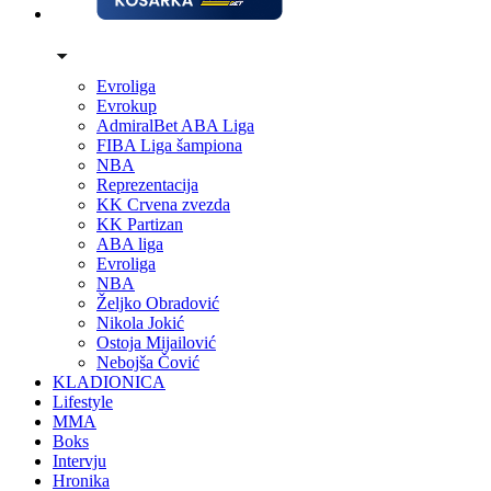
Evroliga
Evrokup
AdmiralBet ABA Liga
FIBA Liga šampiona
NBA
Reprezentacija
KK Crvena zvezda
KK Partizan
ABA liga
Evroliga
NBA
Željko Obradović
Nikola Jokić
Ostoja Mijailović
Nebojša Čović
KLADIONICA
Lifestyle
MMA
Boks
Intervju
Hronika