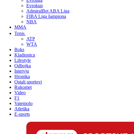
Evroliga
Evrokup
AdmiralBet ABA Liga
FIBA Liga šampiona
NBA
MMA
Tenis
ATP
WTA
Boks
Kladionica
Lifestyle
Odbojka
Intervju
Hronika
Ostali sportovi
Rukomet
Video
F1
Vaterpolo
Atletika
E-sports