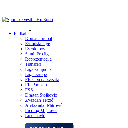
Fudbal
Domaći fudbal
Evropske lige
Evrokupovi
Saudi Pro liga
Reprezentacija
Transferi
Liga šampiona
Liga evrope
FK Crvena zvezda
FK Partizan
FSS
Dragan Stojkovic
Zvezdan Terzić
Aleksandar Mitrović
Predrag Mijatović
Luka Jović