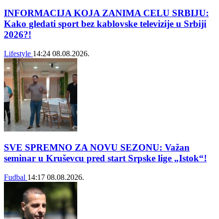
INFORMACIJA KOJA ZANIMA CELU SRBIJU:
Kako gledati sport bez kablovske televizije u Srbiji
2026?!
Lifestyle
14:24
08.08.2026.
SVE SPREMNO ZA NOVU SEZONU: Važan
seminar u Kruševcu pred start Srpske lige „Istok“!
Fudbal
14:17
08.08.2026.