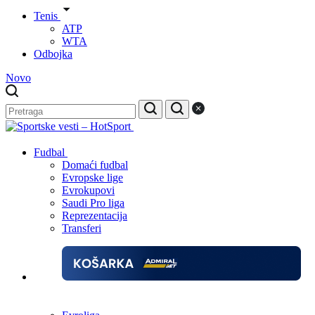
Tenis
ATP
WTA
Odbojka
Novo
Fudbal
Domaći fudbal
Evropske lige
Evrokupovi
Saudi Pro liga
Reprezentacija
Transferi