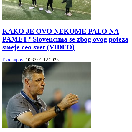
KAKO JE OVO NEKOME PALO NA
PAMET? Slovencima se zbog ovog poteza
smeje ceo svet (VIDEO)
Evrokupovi
10:37
01.12.2023.