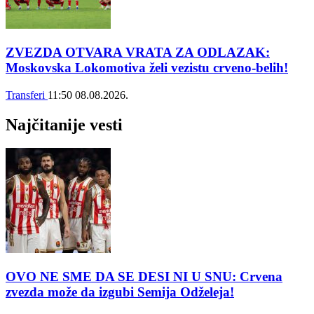
ZVEZDA OTVARA VRATA ZA ODLAZAK:
Moskovska Lokomotiva želi vezistu crveno-belih!
Transferi
11:50
08.08.2026.
Najčitanije vesti
OVO NE SME DA SE DESI NI U SNU: Crvena
zvezda može da izgubi Semija Odželeja!