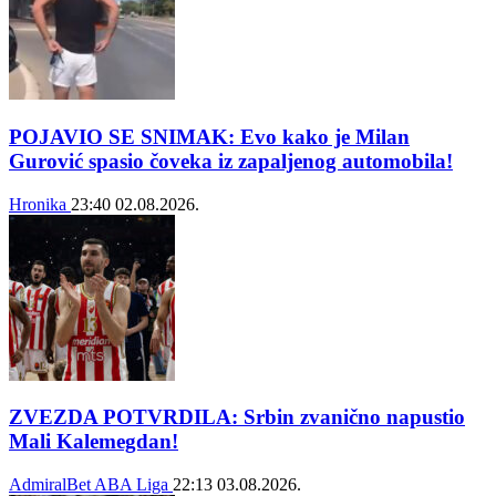
POJAVIO SE SNIMAK: Evo kako je Milan
Gurović spasio čoveka iz zapaljenog automobila!
Hronika
23:40
02.08.2026.
ZVEZDA POTVRDILA: Srbin zvanično napustio
Mali Kalemegdan!
AdmiralBet ABA Liga
22:13
03.08.2026.