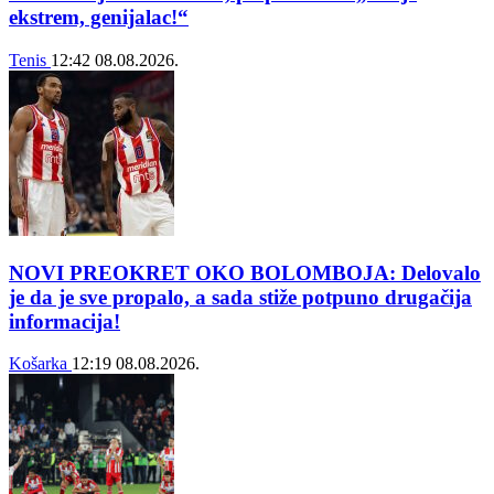
ekstrem, genijalac!“
Tenis
12:42
08.08.2026.
NOVI PREOKRET OKO BOLOMBOJA: Delovalo
je da je sve propalo, a sada stiže potpuno drugačija
informacija!
Košarka
12:19
08.08.2026.