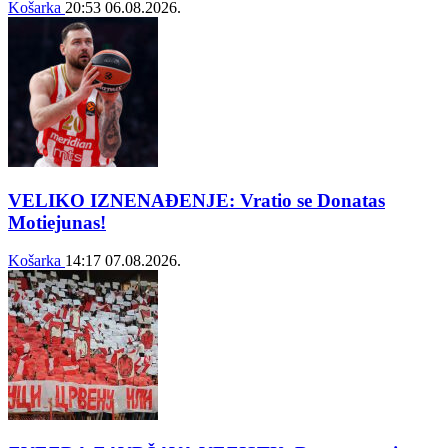
Košarka
20:53
06.08.2026.
VELIKO IZNENAĐENJE: Vratio se Donatas
Motiejunas!
Košarka
14:17
07.08.2026.