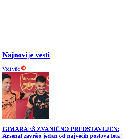
Najnovije vesti
Vidi više
GIMARAEŠ ZVANIČNO PREDSTAVLJEN:
Arsenal završio jedan od najvećih poslova leta!