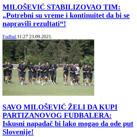
MILOŠEVIĆ STABILIZOVAO TIM:
„Potrebni su vreme i kontinuitet da bi se
napravili rezultati“!
Fudbal
11:27
23.09.2021.
SAVO MILOŠEVIĆ ŽELI DA KUPI
PARTIZANOVOG FUDBALERA:
Iskusni napadač bi lako mogao da ode put
Slovenije!