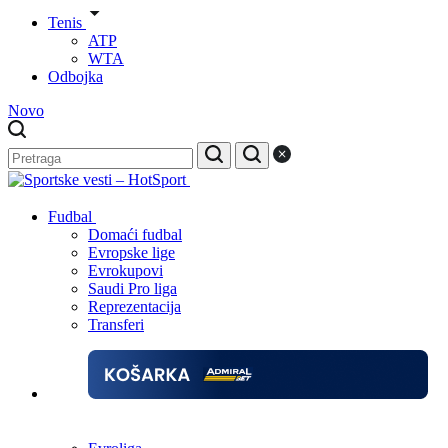
Tenis
ATP
WTA
Odbojka
Novo
Fudbal
Domaći fudbal
Evropske lige
Evrokupovi
Saudi Pro liga
Reprezentacija
Transferi