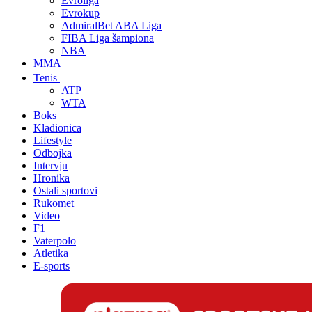
Evroliga
Evrokup
AdmiralBet ABA Liga
FIBA Liga šampiona
NBA
MMA
Tenis
ATP
WTA
Boks
Kladionica
Lifestyle
Odbojka
Intervju
Hronika
Ostali sportovi
Rukomet
Video
F1
Vaterpolo
Atletika
E-sports