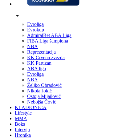
Evroliga
Evrokup
AdmiralBet ABA Liga
FIBA Liga šampiona
NBA
Reprezentacija
KK Crvena zvezda
KK Partizan
ABA liga
Evroliga
NBA
Željko Obradović
Nikola Jokić
Ostoja Mijailović
Nebojša Čović
KLADIONICA
Lifestyle
MMA
Boks
Intervju
Hronika