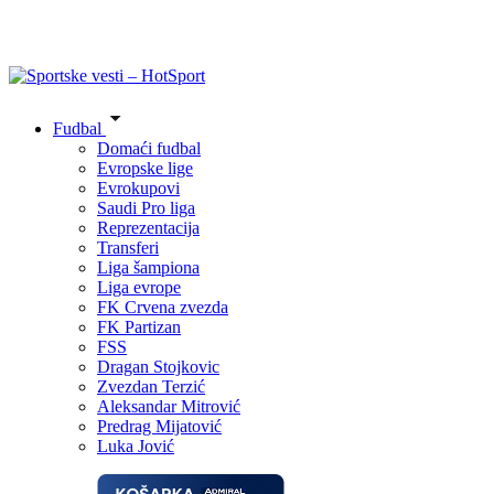
Fudbal
Domaći fudbal
Evropske lige
Evrokupovi
Saudi Pro liga
Reprezentacija
Transferi
Liga šampiona
Liga evrope
FK Crvena zvezda
FK Partizan
FSS
Dragan Stojkovic
Zvezdan Terzić
Aleksandar Mitrović
Predrag Mijatović
Luka Jović