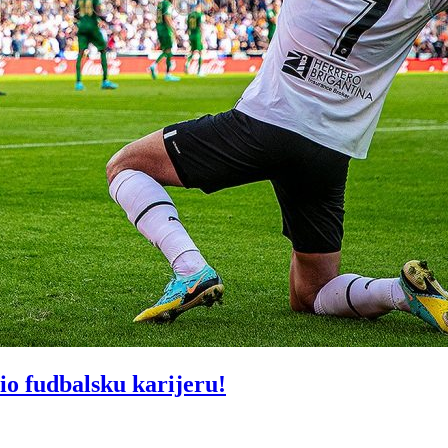
fudbalsku karijeru!