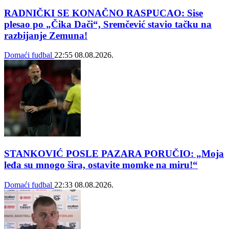
RADNIČKI SE KONAČNO RASPUCAO: Sise
plesao po „Čika Dači“, Sremčević stavio tačku na
razbijanje Zemuna!
Domaći fudbal
22:55
08.08.2026.
STANKOVIĆ POSLE PAZARA PORUČIO: „Moja
leđa su mnogo šira, ostavite momke na miru!“
Domaći fudbal
22:33
08.08.2026.