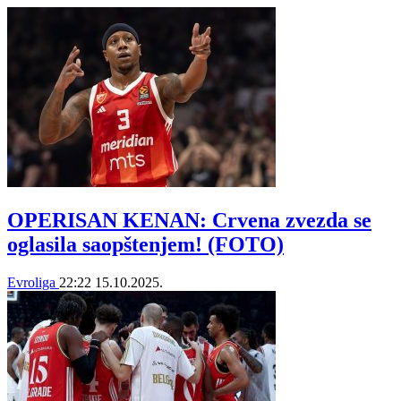
OPERISAN KENAN: Crvena zvezda se
oglasila saopštenjem! (FOTO)
Evroliga
22:22
15.10.2025.