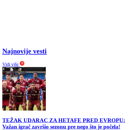
Najnovije vesti
Vidi više
TEŽAK UDARAC ZA HETAFE PRED EVROPU:
Važan igrač završio sezonu pre nego što je počela!