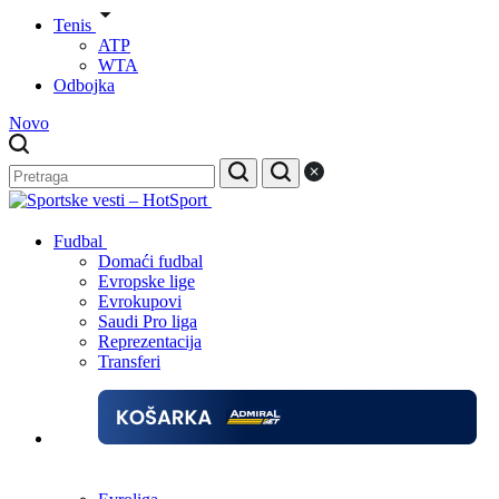
Tenis
ATP
WTA
Odbojka
Novo
Fudbal
Domaći fudbal
Evropske lige
Evrokupovi
Saudi Pro liga
Reprezentacija
Transferi