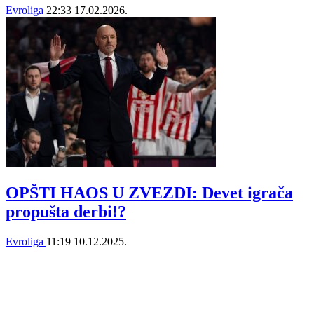
Evroliga
22:33
17.02.2026.
OPŠTI HAOS U ZVEZDI: Devet igrača
propušta derbi!?
Evroliga
11:19
10.12.2025.