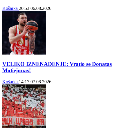
Košarka
20:53
06.08.2026.
VELIKO IZNENAĐENJE: Vratio se Donatas
Motiejunas!
Košarka
14:17
07.08.2026.