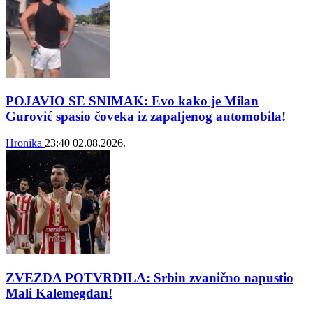
POJAVIO SE SNIMAK: Evo kako je Milan
Gurović spasio čoveka iz zapaljenog automobila!
Hronika
23:40
02.08.2026.
ZVEZDA POTVRDILA: Srbin zvanično napustio
Mali Kalemegdan!