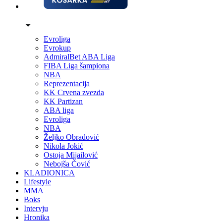
Evroliga
Evrokup
AdmiralBet ABA Liga
FIBA Liga šampiona
NBA
Reprezentacija
KK Crvena zvezda
KK Partizan
ABA liga
Evroliga
NBA
Željko Obradović
Nikola Jokić
Ostoja Mijailović
Nebojša Čović
KLADIONICA
Lifestyle
MMA
Boks
Intervju
Hronika