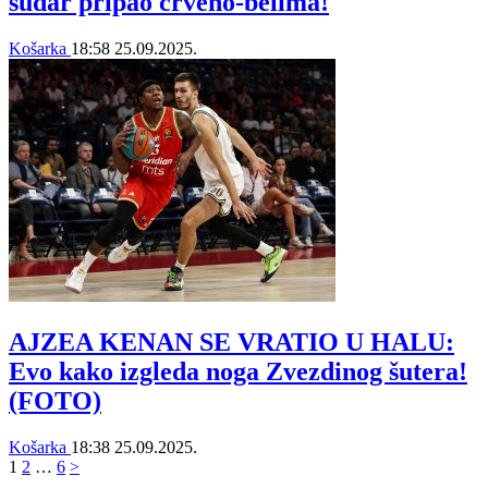
sudar pripao crveno-belima!
Košarka
18:58
25.09.2025.
AJZEA KENAN SE VRATIO U HALU:
Evo kako izgleda noga Zvezdinog šutera!
(FOTO)
Košarka
18:38
25.09.2025.
1
2
…
6
>