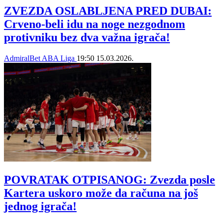
ZVEZDA OSLABLJENA PRED DUBAI:
Crveno-beli idu na noge nezgodnom
protivniku bez dva važna igrača!
AdmiralBet ABA Liga
19:50
15.03.2026.
POVRATAK OTPISANOG: Zvezda posle
Kartera uskoro može da računa na još
jednog igrača!