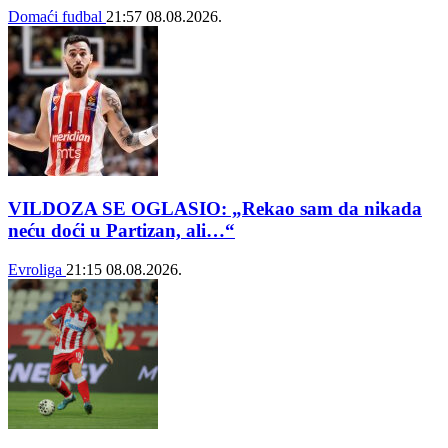
Domaći fudbal
21:57
08.08.2026.
VILDOZA SE OGLASIO: „Rekao sam da nikada
neću doći u Partizan, ali…“
Evroliga
21:15
08.08.2026.