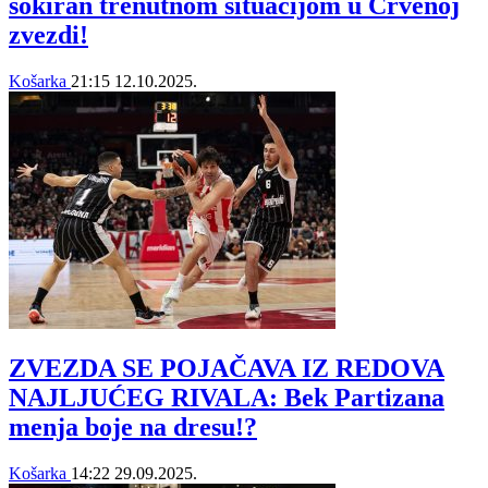
šokiran trenutnom situacijom u Crvenoj
zvezdi!
Košarka
21:15
12.10.2025.
ZVEZDA SE POJAČAVA IZ REDOVA
NAJLJUĆEG RIVALA: Bek Partizana
menja boje na dresu!?
Košarka
14:22
29.09.2025.