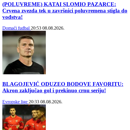
(POLUVREME) KATAI SLOMIO PAZARCE:
Crvena zvezda tek u završnici poluvremena stigla do
vođstva!
Domaći fudbal
20:53
08.08.2026.
BLAGOJEVIĆ ODUZEO BODOVE FAVORITU:
Akron zaključao gol i prekinuo crnu seriju!
Evropske lige
20:33
08.08.2026.