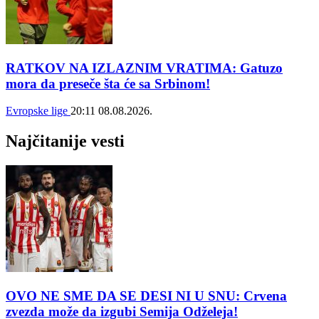
RATKOV NA IZLAZNIM VRATIMA: Gatuzo
mora da preseče šta će sa Srbinom!
Evropske lige
20:11
08.08.2026.
Najčitanije vesti
OVO NE SME DA SE DESI NI U SNU: Crvena
zvezda može da izgubi Semija Odželeja!