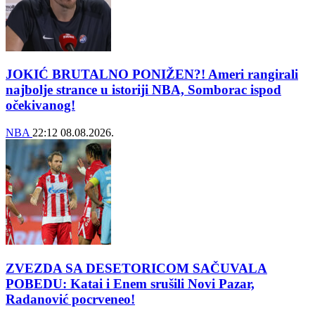
JOKIĆ BRUTALNO PONIŽEN?! Ameri rangirali
najbolje strance u istoriji NBA, Somborac ispod
očekivanog!
NBA
22:12
08.08.2026.
ZVEZDA SA DESETORICOM SAČUVALA
POBEDU: Katai i Enem srušili Novi Pazar,
Radanović pocrveneo!