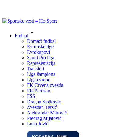
Fudbal
Domaći fudbal
Evropske lige
Evrokupovi
Saudi Pro liga
Reprezentacija
Transferi
Liga šampiona
Liga evrope
FK Crvena zvezda
FK Partizan
FSS
Dragan Stojkovic
Zvezdan Terzić
Aleksandar Mitrović
Predrag Mijatović
Luka Jović