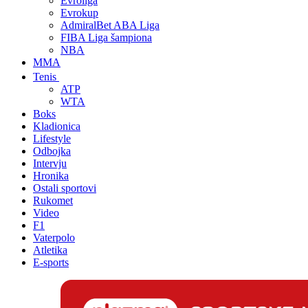
Evroliga
Evrokup
AdmiralBet ABA Liga
FIBA Liga šampiona
NBA
MMA
Tenis
ATP
WTA
Boks
Kladionica
Lifestyle
Odbojka
Intervju
Hronika
Ostali sportovi
Rukomet
Video
F1
Vaterpolo
Atletika
E-sports