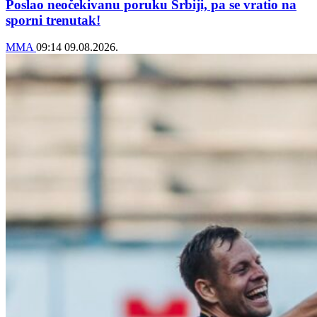
Poslao neočekivanu poruku Srbiji, pa se vratio na
sporni trenutak!
MMA
09:14
09.08.2026.