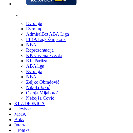
Evroliga
Evrokup
AdmiralBet ABA Liga
FIBA Liga šampiona
NBA
Reprezentacija
KK Crvena zvezda
KK Partizan
ABA liga
Evroliga
NBA
Željko Obradović
Nikola Jokić
Ostoja Mijailović
Nebojša Čović
KLADIONICA
Lifestyle
MMA
Boks
Intervju
Hronika