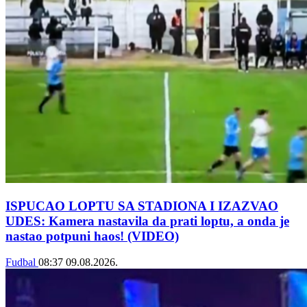
ISPUCAO LOPTU SA STADIONA I IZAZVAO
UDES: Kamera nastavila da prati loptu, a onda je
nastao potpuni haos! (VIDEO)
Fudbal
08:37
09.08.2026.