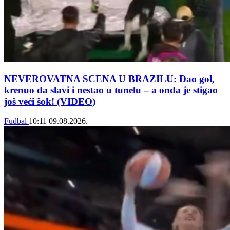
NEVEROVATNA SCENA U BRAZILU: Dao gol,
krenuo da slavi i nestao u tunelu – a onda je stigao
još veći šok! (VIDEO)
Fudbal
10:11
09.08.2026.