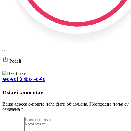
0
Podeli
Like
❤️
0
🔥
0
💥
0
😂
0
👀
0
🎉
0
Ostavi komentar
Ваша адреса е-поште неће бити објављена.
Неопходна поља су
означена
*