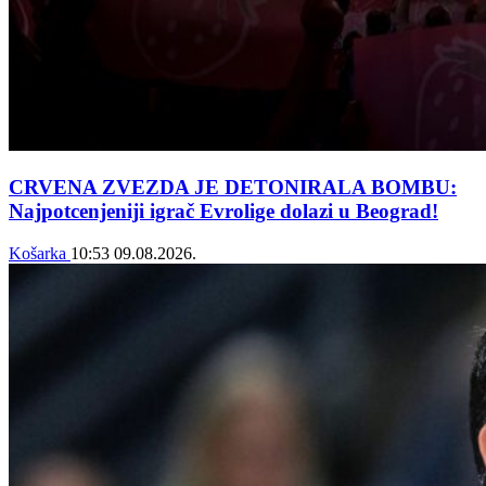
CRVENA ZVEZDA JE DETONIRALA BOMBU:
Najpotcenjeniji igrač Evrolige dolazi u Beograd!
Košarka
10:53
09.08.2026.