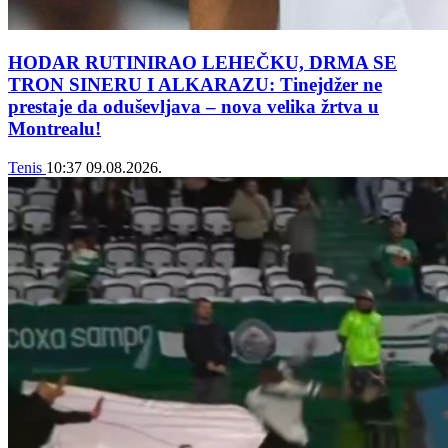
HODAR RUTINIRAO LEHEČKU, DRMA SE
TRON SINERU I ALKARAZU: Tinejdžer ne
prestaje da oduševljava – nova velika žrtva u
Montrealu!
Tenis
10:37
09.08.2026.