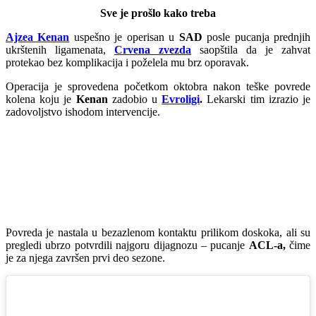
Sve je prošlo kako treba
Ajzea Kenan
uspešno je operisan u
SAD
posle pucanja prednjih
ukrštenih ligamenata,
Crvena zvezda
saopštila da je zahvat
protekao bez komplikacija i poželela mu brz oporavak.
Operacija je sprovedena početkom oktobra nakon teške povrede
kolena koju je
Kenan
zadobio u
Evroligi
.
Lekarski tim izrazio je
zadovoljstvo ishodom intervencije.
Povreda je nastala u bezazlenom kontaktu prilikom doskoka, ali su
pregledi ubrzo potvrdili najgoru dijagnozu – pucanje
ACL-a,
čime
je za njega završen prvi deo sezone.