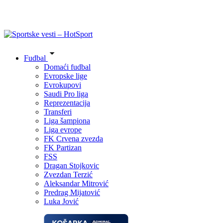
Fudbal
Domaći fudbal
Evropske lige
Evrokupovi
Saudi Pro liga
Reprezentacija
Transferi
Liga šampiona
Liga evrope
FK Crvena zvezda
FK Partizan
FSS
Dragan Stojkovic
Zvezdan Terzić
Aleksandar Mitrović
Predrag Mijatović
Luka Jović