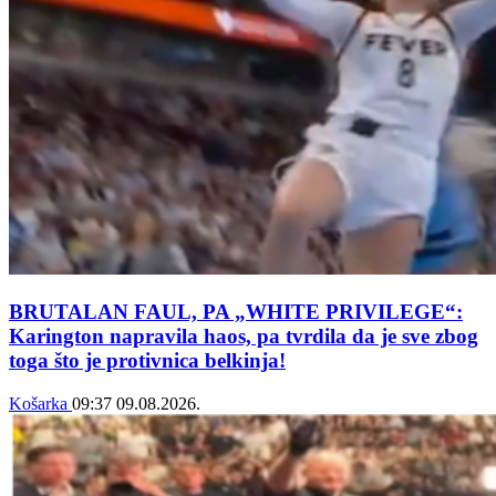
BRUTALAN FAUL, PA „WHITE PRIVILEGE“:
Karington napravila haos, pa tvrdila da je sve zbog
toga što je protivnica belkinja!
Košarka
09:37
09.08.2026.