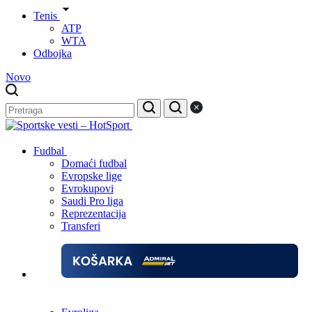
Tenis
ATP
WTA
Odbojka
Novo
Fudbal
Domaći fudbal
Evropske lige
Evrokupovi
Saudi Pro liga
Reprezentacija
Transferi