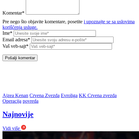
Komentar*
Pre nego što objavite komentare, posetite
i upoznajte se sa uslovima
korišćenja usluge.
Ime*
Email adresa*
Vaš veb-sajt*
Ajzea Kenan
Crvena Zvezda
Evroliga
KK Crvena zvezda
Operacija
povreda
Najnovije
Vidi više