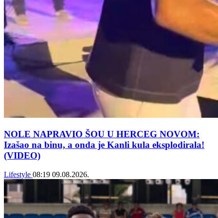
NOLE NAPRAVIO ŠOU U HERCEG NOVOM:
Izašao na binu, a onda je Kanli kula eksplodirala!
(VIDEO)
Lifestyle
08:19
09.08.2026.