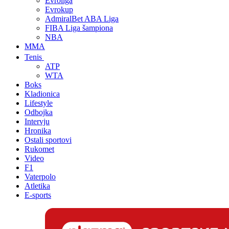
Evroliga
Evrokup
AdmiralBet ABA Liga
FIBA Liga šampiona
NBA
MMA
Tenis
ATP
WTA
Boks
Kladionica
Lifestyle
Odbojka
Intervju
Hronika
Ostali sportovi
Rukomet
Video
F1
Vaterpolo
Atletika
E-sports