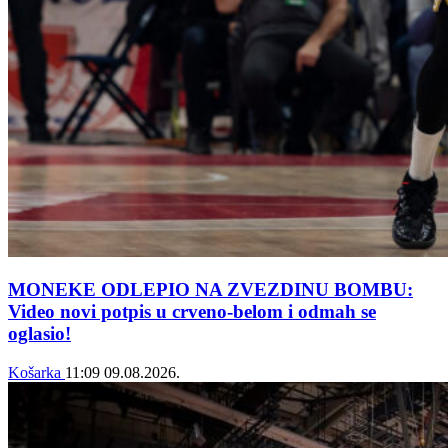
MONEKE ODLEPIO NA ZVEZDINU BOMBU:
Video novi potpis u crveno-belom i odmah se
oglasio!
Košarka
11:09
09.08.2026.