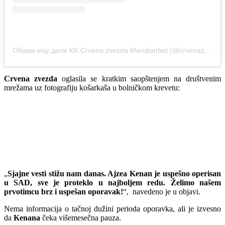
Објава коју дели KK Crvena zvezda Meridianbet (@crvenazvezdakk)
Crvena zvezda
oglasila se kratkim saopštenjem na društvenim
mrežama uz fotografiju košarkaša u bolničkom krevetu:
„
Sjajne vesti stižu nam danas. Ajzea Kenan je uspešno operisan
u SAD, sve je proteklo u najboljem redu. Želimo našem
prvotimcu brz i uspešan oporavak!
“, navedeno je u objavi.
Nema informacija o tačnoj dužini perioda oporavka, ali je izvesno
da
Kenana
čeka višemesečna pauza.